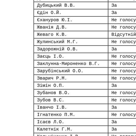
Дубицький В.В.
За
Єдін О.Й.
За
Єхануров Ю.І.
Не голосу
Жванія Д.В.
Не голосу
Жеваго К.В.
Відсутній
Жулинський М.Г.
Не голосу
Задорожній О.В.
За
Заєць І.О.
Не голосу
Заклунна-Мироненко В.Г.
Не голосу
Зарубінський О.О.
Не голосу
Зварич Р.М.
Не голосу
Зімін О.П.
За
Зубанов В.О.
Не голосу
Зубов В.С.
Не голосу
Іванчо І.В.
За
Ігнатенко П.М.
Не голосу
Ісаєв Л.О.
За
Калетнік Г.М.
За