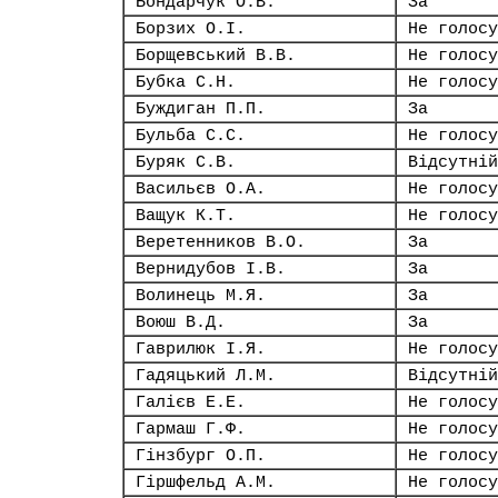
Бондарчук О.В.
За
Борзих О.І.
Не голосу
Борщевський В.В.
Не голосу
Бубка С.Н.
Не голосу
Буждиган П.П.
За
Бульба С.С.
Не голосу
Буряк С.В.
Відсутній
Васильєв О.А.
Не голосу
Ващук К.Т.
Не голосу
Веретенников В.О.
За
Вернидубов І.В.
За
Волинець М.Я.
За
Воюш В.Д.
За
Гаврилюк І.Я.
Не голосу
Гадяцький Л.М.
Відсутній
Галієв Е.Е.
Не голосу
Гармаш Г.Ф.
Не голосу
Гінзбург О.П.
Не голосу
Гіршфельд А.М.
Не голосу