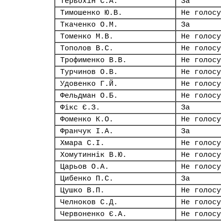
Терьохін С.А.
За
Тимошенко Ю.В.
Не голосу
Ткаченко О.М.
За
Томенко М.В.
Не голосу
Тополов В.С.
Не голосу
Трофименко В.В.
Не голосу
Турчинов О.В.
Не голосу
Удовенко Г.Й.
Не голосу
Фельдман О.Б.
Не голосу
Фікс Є.З.
За
Фоменко К.О.
Не голосу
Франчук І.А.
За
Хмара С.І.
Не голосу
Хомутиннік В.Ю.
Не голосу
Царьов О.А.
Не голосу
Цибенко П.С.
За
Цушко В.П.
Не голосу
Челноков С.Д.
Не голосу
Червоненко Є.А.
Не голосу