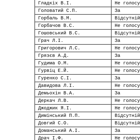
Гладкіх В.І.
Не голосу
Головатий С.П.
За
Горбаль В.М.
Відсутній
Горбачов В.С.
Не голосу
Гошовський В.С.
Відсутній
Грач Л.І.
За
Григорович Л.С.
Не голосу
Грязєв А.Д.
За
Гудима О.М.
Не голосу
Гурвіц Е.Й.
Не голосу
Гуренко С.І.
За
Давидова Л.І.
Не голосу
Демьохін В.А.
За
Деркач Л.В.
Не голосу
Джоджик Я.І.
Не голосу
Димінський П.П.
Відсутній
Довгий С.О.
Відсутній
Доманський А.І.
За
Драч І.Ф.
Не голосу