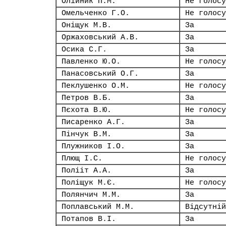
Олійник П.М.
Не голосу
Омельченко Г.О.
Не голосу
Оніщук М.В.
За
Оржаховський А.В.
За
Осика С.Г.
За
Павленко Ю.О.
Не голосу
Панасовський О.Г.
За
Пеклушенко О.М.
Не голосу
Петров В.Б.
За
Пєхота В.Ю.
Не голосу
Писаренко А.Г.
За
Пінчук В.М.
За
Плужников І.О.
За
Плющ І.С.
Не голосу
Полііт А.А.
За
Поліщук М.Є.
Не голосу
Полянчич М.М.
За
Поплавський М.М.
Відсутній
Потапов В.І.
За