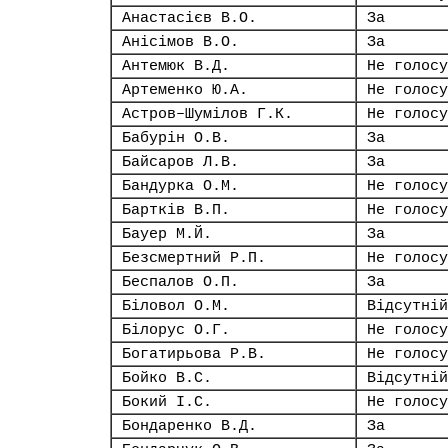
Анастасієв В.О.
За
Анісімов В.О.
За
Антемюк В.Д.
Не голосу
Артеменко Ю.А.
Не голосу
Астров–Шумілов Г.К.
Не голосу
Бабурін О.В.
За
Байсаров Л.В.
За
Бандурка О.М.
Не голосу
Бартків В.П.
Не голосу
Бауер М.Й.
За
Безсмертний Р.П.
Не голосу
Беспалов О.П.
За
Біловол О.М.
Відсутній
Білорус О.Г.
Не голосу
Богатирьова Р.В.
Не голосу
Бойко В.С.
Відсутній
Бокий І.С.
Не голосу
Бондаренко В.Д.
За