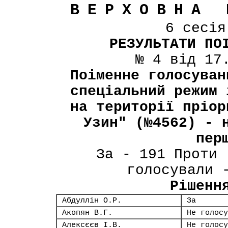
ВЕРХОВНА 
6 сесі
РЕЗУЛЬТАТИ ПО
№ 4 від 17
Поіменне голосуван
спеціальний режим 
на території пріор
Узин" (№4562) - 
пер
За - 191 Проти 
голосували 
Рішенн
Абдуллін О.Р.
За
Акопян В.Г.
Не голосу
Алексєєв І.В.
Не голосу