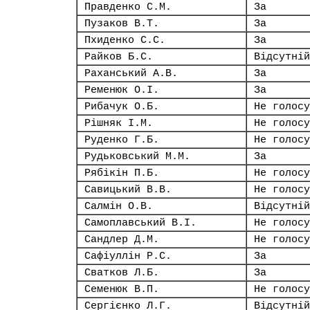
Правденко С.М.
За
Пузаков В.Т.
За
Пхиденко С.С.
За
Райков Б.С.
Відсутній
Раханський А.В.
За
Ременюк О.І.
За
Рибачук О.Б.
Не голосу
Рішняк І.М.
Не голосу
Руденко Г.Б.
Не голосу
Рудьковський М.М.
За
Рябікін П.Б.
Не голосу
Савицький В.В.
Не голосу
Салмін О.В.
Відсутній
Самоплавський В.І.
Не голосу
Сандлер Д.М.
Не голосу
Сафіуллін Р.С.
За
Сватков Л.Б.
За
Семенюк В.П.
Не голосу
Сергієнко Л.Г.
Відсутній