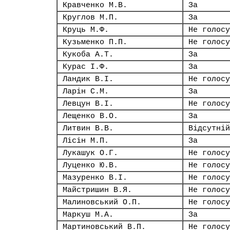
Кравченко М.В.
За
Круглов М.П.
За
Круць М.Ф.
Не голосу
Кузьменко П.П.
Не голосу
Кукоба А.Т.
За
Курас І.Ф.
За
Ландик В.І.
Не голосу
Ларін С.М.
За
Левцун В.І.
Не голосу
Лещенко В.О.
За
Литвин В.В.
Відсутній
Лісін М.П.
За
Лукашук О.Г.
Не голосу
Луценко Ю.В.
Не голосу
Мазуренко В.І.
Не голосу
Майстришин В.Я.
Не голосу
Малиновський О.П.
Не голосу
Маркуш М.А.
За
Мартиновський В.П.
Не голосу