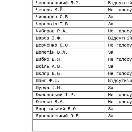
Черновецький Л.М.
Відсутній
Чечель М.Й.
Не голосу
Чичканов С.В.
За
Чорновіл Т.В.
За
Чубаров Р.А.
Не голосу
Шаров І.Ф.
Відсутній
Шевченко О.О.
Не голосу
Шепетін В.Л.
За
Шибко В.Я.
Не голосу
Шкіль А.В.
За
Шкляр В.Б.
Не голосу
Шпиг Ф.І.
Відсутній
Шурма І.М.
За
Юхновський І.Р.
Не голосу
Ющенко В.А.
Не голосу
Яворівський В.О.
За
Ярославський О.В.
За