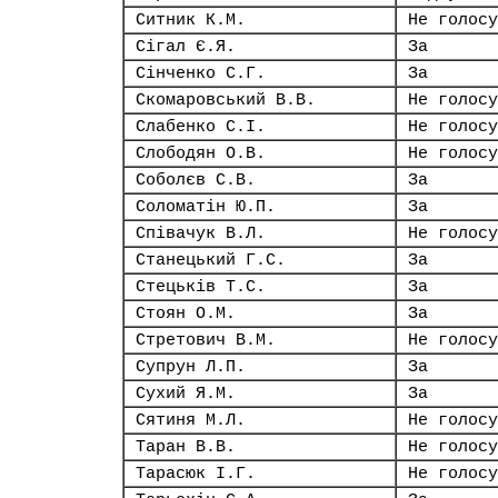
Ситник К.М.
Не голосу
Сігал Є.Я.
За
Сінченко С.Г.
За
Скомаровський В.В.
Не голосу
Слабенко С.І.
Не голосу
Слободян О.В.
Не голосу
Соболєв С.В.
За
Соломатін Ю.П.
За
Співачук В.Л.
Не голосу
Станецький Г.С.
За
Стецьків Т.С.
За
Стоян О.М.
За
Стретович В.М.
Не голосу
Супрун Л.П.
За
Сухий Я.М.
За
Сятиня М.Л.
Не голосу
Таран В.В.
Не голосу
Тарасюк І.Г.
Не голосу