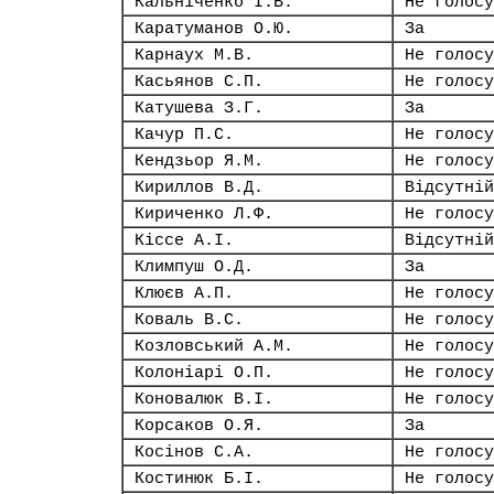
Кальніченко І.В.
Не голосу
Каратуманов О.Ю.
За
Карнаух М.В.
Не голосу
Касьянов С.П.
Не голосу
Катушева З.Г.
За
Качур П.С.
Не голосу
Кендзьор Я.М.
Не голосу
Кириллов В.Д.
Відсутній
Кириченко Л.Ф.
Не голосу
Кіссе А.І.
Відсутній
Климпуш О.Д.
За
Клюєв А.П.
Не голосу
Коваль В.С.
Не голосу
Козловський А.М.
Не голосу
Колоніарі О.П.
Не голосу
Коновалюк В.І.
Не голосу
Корсаков О.Я.
За
Косінов С.А.
Не голосу
Костинюк Б.І.
Не голосу