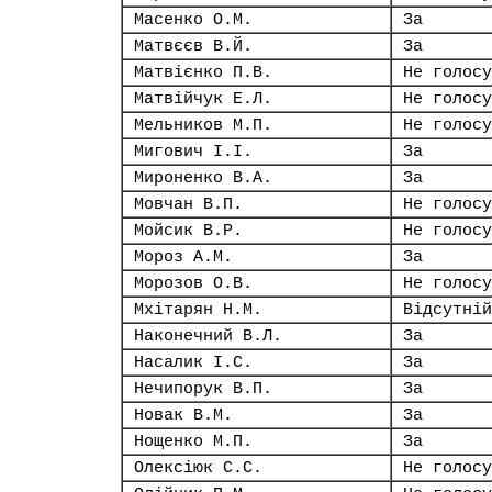
Масенко О.М.
За
Матвєєв В.Й.
За
Матвієнко П.В.
Не голосу
Матвійчук Е.Л.
Не голосу
Мельников М.П.
Не голосу
Мигович І.І.
За
Мироненко В.А.
За
Мовчан В.П.
Не голосу
Мойсик В.Р.
Не голосу
Мороз А.М.
За
Морозов О.В.
Не голосу
Мхітарян Н.М.
Відсутній
Наконечний В.Л.
За
Насалик І.С.
За
Нечипорук В.П.
За
Новак В.М.
За
Нощенко М.П.
За
Олексіюк С.С.
Не голосу