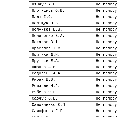
Пінчук А.П.
Не голосу
Плотніков О.В.
Не голосу
Плющ І.С.
Не голосу
Поліщук О.В.
Не голосу
Полунєєв Ю.В.
Не голосу
Поляченко В.А.
Не голосу
Потапов В.І.
Не голосу
Прасолов І.М.
Не голосу
Притика Д.М.
Не голосу
Прутнік Е.А.
Не голосу
Пшонка А.В.
Не голосу
Радовець А.А.
Не голосу
Рибак В.В.
Не голосу
Романюк М.П.
Не голосу
Рябека О.Г.
Не голосу
Савчук О.В.
Не голосу
Самойленко Ю.П.
Не голосу
Самофалов Г.Г.
Не голосу