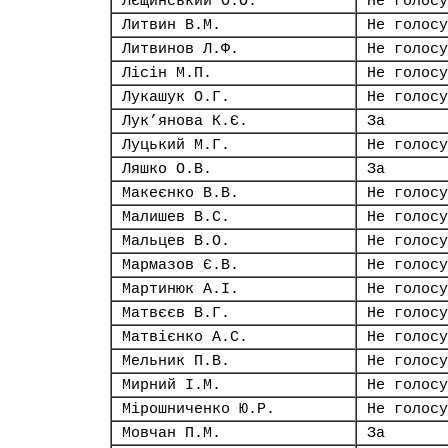
Лєщинський О.О.
Не голосу
Литвин В.М.
Не голосу
Литвинов Л.Ф.
Не голосу
Лісін М.П.
Не голосу
Лукашук О.Г.
Не голосу
Лук’янова К.Є.
За
Луцький М.Г.
Не голосу
Ляшко О.В.
За
Макеєнко В.В.
Не голосу
Малишев В.С.
Не голосу
Мальцев В.О.
Не голосу
Мармазов Є.В.
Не голосу
Мартинюк А.І.
Не голосу
Матвєєв В.Г.
Не голосу
Матвієнко А.С.
Не голосу
Мельник П.В.
Не голосу
Мирний І.М.
Не голосу
Мірошниченко Ю.Р.
Не голосу
Мовчан П.М.
За