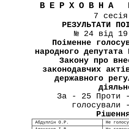
ВЕРХОВНА 
7 сесі
РЕЗУЛЬТАТИ ПО
№ 24 від 19
Поіменне голосу
народного депутата 
Закону про вне
законодавчих акті
державного регу
діяльн
За - 25 Проти 
голосували 
Рішенн
Абдуллін О.Р.
Не голосу