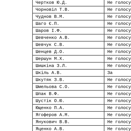
Чертков Ю.Д.
Не голосу
Чорновіл Т.В.
Не голосу
Чуднов В.М.
Не голосу
Шаго Є.П.
Не голосу
Шаров І.Ф.
Не голосу
Шевченко А.В.
Не голосу
Шевчук С.В.
Не голосу
Шенцев Д.О.
Не голосу
Шершун М.Х.
Не голосу
Шишкіна З.Л.
Не голосу
Шкіль А.В.
За
Шкутяк З.В.
Не голосу
Шмельова С.О.
Не голосу
Шпак В.Ф.
Не голосу
Шустік О.Ю.
Не голосу
Ющенко П.А.
Не голосу
Ягоферов А.М.
Не голосу
Янукович В.В.
Не голосу
Яценко А.В.
Не голосу