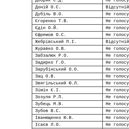
Добряк Є.Д.
Не голосу
Доній О.С.
Відсутній
Дубіль В.О.
Не голосу
Єгоренко Т.В.
Не голосу
Єдін О.Й.
Не голосу
Єфремов О.С.
Не голосу
Жебрівський П.І.
Відсутній
Журавко О.В.
Не голосу
Забзалюк Р.О.
Не голосу
Задирко Г.О.
Не голосу
Зарубінський О.О.
Не голосу
Зац О.В.
Не голосу
Звягільський Ю.Л.
Не голосу
Зімін Є.І.
Не голосу
Зозуля Р.П.
Не голосу
Зубець М.В.
Не голосу
Зубов В.С.
Не голосу
Іванющенко Ю.В.
Не голосу
Ісаєв Л.О.
Не голосу