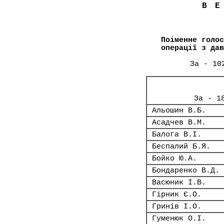
В
Поіменне голос
операції з дав
За - 10
За - 1
Альошин В.Б.
Асадчев В.М.
Балога В.І.
Беспалий Б.Я.
Бойко Ю.А.
Бондаренко В.Д.
Васюник І.В.
Гірник Є.О.
Гринів І.О.
Гуменюк О.І.