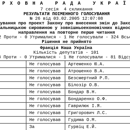
ЕРХОВНА РАДА УКРА
7 сесія 4 скликання
РЕЗУЛЬТАТИ ПОІМЕННОГО ГОЛОСУВАННЯ
№ 26 від 03.02.2005 12:07:08
ування про проект Закону про внесення змін до Зак
альницькою сировиною у зовнішньоекономічних відно
направлення на повторне перше читання
2 Проти - 0 Утрималися - 1 Не голосували - 324 Всь
Рішення не прийнято
Фракція Наша Україна
Кількість депутатів - 101
8 Проти - 0 Утрималися - 1 Не голосували - 81 Відс
Не голосував
Артеменко Ю.А.
Не голосував
Атрошенко В.А.
Не голосував
Безсмертний Р.П.
Не голосував
Білозір О.В.
Не голосував
Бондар В.Н.
Не голосував
Бондаренко О.Ф.
Не голосував
Гаврилюк І.Я.
Не голосував
Григорович Л.С.
Не голосував
Гудима О.М.
За
Гурвіц Е.Й.