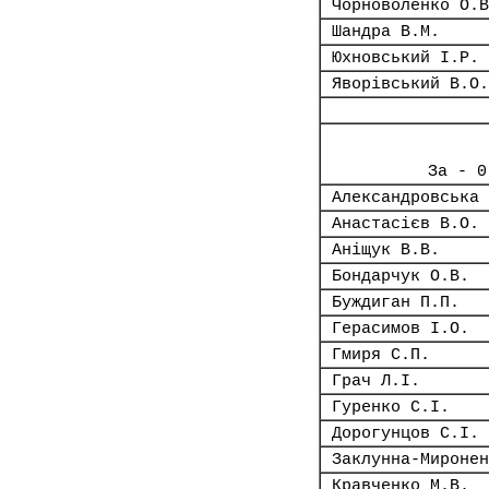
Чорноволенко О.В
Шандра В.М.
Юхновський І.Р.
Яворівський В.О.
За - 0
Александровська 
Анастасієв В.О.
Аніщук В.В.
Бондарчук О.В.
Буждиган П.П.
Герасимов І.О.
Гмиря С.П.
Грач Л.І.
Гуренко С.І.
Дорогунцов С.І.
Заклунна-Миронен
Кравченко М.В.