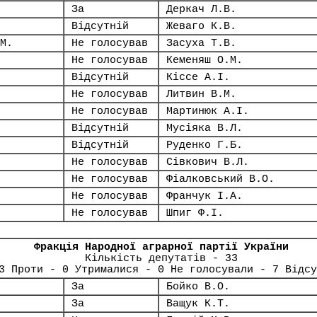
За
Деркач Л.В.
Відсутній
Жеваго К.В.
М.
Не голосував
Засуха Т.В.
Не голосував
Кеменяш О.М.
Відсутній
Кіссе А.І.
Не голосував
Литвин В.М.
Не голосував
Мартинюк А.І.
Відсутній
Мусіяка В.Л.
Відсутній
Руденко Г.Б.
Не голосував
Сівкович В.Л.
Не голосував
Фіалковський В.О.
Не голосував
Франчук І.А.
Не голосував
Шпиг Ф.І.
Фракція Народної аграрної партії України
Кількість депутатів - 33
3 Проти - 0 Утрималися - 0 Не голосували - 7 Відсу
За
Бойко В.О.
За
Ващук К.Т.