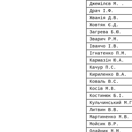
Джемілєв М. .
Драч І.Ф.
Жванія Д.В.
Жовтяк Є.Д.
Загрева Б.Ю.
Зварич Р.М.
Іванчо І.В.
Ігнатенко П.М.
Кармазін Ю.А.
Качур П.С.
Кириленко В.А.
Коваль В.С.
Косів М.В.
Костинюк Б.І.
Кульчинський М.Г
Литвин В.В.
Мартиненко М.В.
Мойсик В.Р.
Одайник М.М.