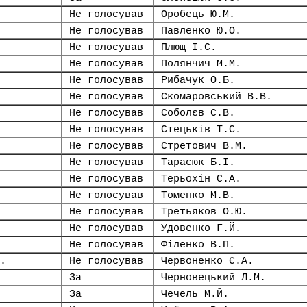
Не голосував
Оробець Ю.М.
Не голосував
Павленко Ю.О.
Не голосував
Плющ І.С.
Не голосував
Полянчич М.М.
Не голосував
Рибачук О.Б.
Не голосував
Скомаровський В.В.
Не голосував
Соболєв С.В.
Не голосував
Стецьків Т.С.
Не голосував
Стретович В.М.
Не голосував
Тарасюк Б.І.
Не голосував
Терьохін С.А.
Не голосував
Томенко М.В.
Не голосував
Третьяков О.Ю.
Не голосував
Удовенко Г.Й.
Не голосував
Філенко В.П.
.
Не голосував
Червоненко Є.А.
За
Черновецький Л.М.
За
Чечель М.Й.