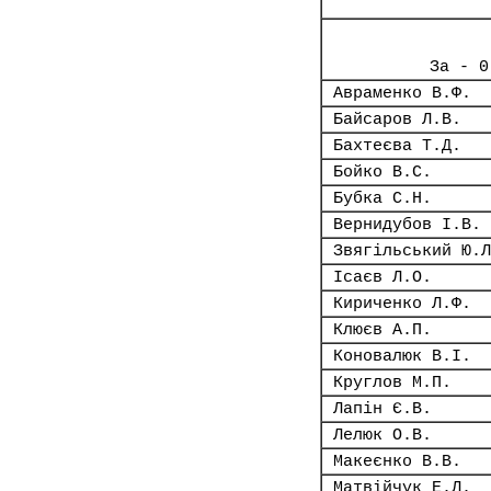
За - 0
Авраменко В.Ф.
Байсаров Л.В.
Бахтеєва Т.Д.
Бойко В.С.
Бубка С.Н.
Вернидубов І.В.
Звягільський Ю.Л
Ісаєв Л.О.
Кириченко Л.Ф.
Клюєв А.П.
Коновалюк В.І.
Круглов М.П.
Лапін Є.В.
Лелюк О.В.
Макеєнко В.В.
Матвійчук Е.Л.