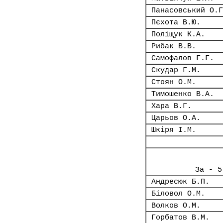
Панасовський О.Г
Пєхота В.Ю.
Поліщук К.А.
Рибак В.В.
Самофалов Г.Г.
Скудар Г.М.
Стоян О.М.
Тимошенко В.А.
Хара В.Г.
Царьов О.А.
Шкіря І.М.
За - 5
Андресюк Б.П.
Біловол О.М.
Волков О.М.
Горбатов В.М.