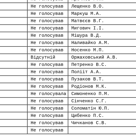
Не голосував
Лещенко В.О.
Не голосував
Маркуш М.А.
Не голосував
Матвєєв В.Г.
Не голосував
Мигович І.І.
Не голосував
Мішура В.Д.
Не голосував
Наливайко А.М.
Не голосував
Носенко М.П.
Відсутній
Оржаховський А.В.
Не голосував
Петренко В.С.
Не голосував
Полііт А.А.
Не голосував
Пузаков В.Т.
Не голосував
Родіонов М.К.
Не голосувала
Симоненко П.М.
Не голосував
Сінченко С.Г.
Не голосував
Соломатін Ю.П.
Не голосував
Цибенко П.С.
Не голосував
Чичканов С.В.
Не голосував