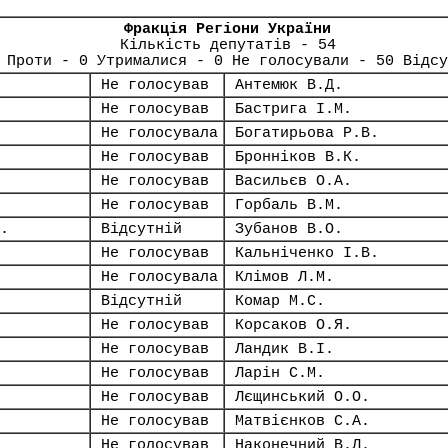
Фракція Регіони України
Кількість депутатів - 54
 Проти - 0 Утрималися - 0 Не голосували - 50 Відсу
Не голосував
Антемюк В.Д.
Не голосував
Бастрига І.М.
Не голосувала
Богатирьова Р.В.
Не голосував
Бронніков В.К.
Не голосував
Васильєв О.А.
Не голосував
Горбаль В.М.
.
Відсутній
Зубанов В.О.
Не голосував
Кальніченко І.В.
Не голосувала
Клімов Л.М.
Відсутній
Комар М.С.
Не голосував
Корсаков О.Я.
Не голосував
Ландик В.І.
Не голосував
Ларін С.М.
Не голосував
Лєщинський О.О.
Не голосував
Матвієнков С.А.
Не голосував
Наконечний В.Л.