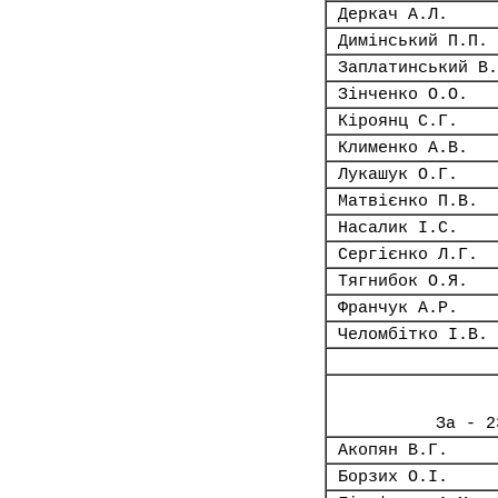
Деркач А.Л.
Димінський П.П.
Заплатинський В.
Зінченко О.О.
Кіроянц С.Г.
Клименко А.В.
Лукашук О.Г.
Матвієнко П.В.
Насалик І.С.
Сергієнко Л.Г.
Тягнибок О.Я.
Франчук А.Р.
Челомбітко І.В.
За - 2
Акопян В.Г.
Борзих О.І.