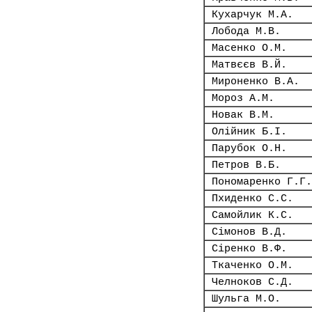
Кухарчук М.А.
Лобода М.В.
Масенко О.М.
Матвєєв В.Й.
Мироненко В.А.
Мороз А.М.
Новак В.М.
Олійник Б.І.
Парубок О.Н.
Петров В.Б.
Пономаренко Г.Г.
Пхиденко С.С.
Самойлик К.С.
Сімонов В.Д.
Сіренко В.Ф.
Ткаченко О.М.
Челноков С.Д.
Шульга М.О.