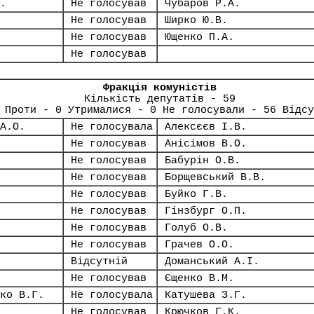
.
Не голосував
Чубаров Р.А.
Не голосував
Ширко Ю.В.
Не голосував
Ющенко П.А.
Не голосував
Фракція комуністів
Кількість депутатів - 59
 Проти - 0 Утрималися - 0 Не голосували - 56 Відсу
А.О.
Не голосувала
Алексєєв І.В.
Не голосував
Анісімов В.О.
Не голосував
Бабурін О.В.
Не голосував
Борщевський В.В.
Не голосував
Буйко Г.В.
Не голосував
Гінзбург О.П.
Не голосував
Голуб О.В.
Не голосував
Грачев О.О.
Відсутній
Доманський А.І.
Не голосував
Єщенко В.М.
ко В.Г.
Не голосувала
Катушева З.Г.
Не голосував
Крючков Г.К.