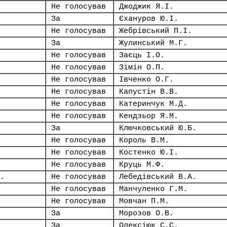
Не голосував
Джоджик Я.І.
За
Єхануров Ю.І.
Не голосував
Жебрівський П.І.
За
Жулинський М.Г.
Не голосував
Заєць І.О.
Не голосував
Зімін О.П.
Не голосував
Івченко О.Г.
Не голосував
Капустін В.В.
Не голосував
Катеринчук М.Д.
Не голосував
Кендзьор Я.М.
За
Ключковський Ю.Б.
Не голосував
Король В.М.
Не голосував
Костенко Ю.І.
Не голосував
Круць М.Ф.
.
Не голосував
Лебедівський В.А.
Не голосував
Манчуленко Г.М.
Не голосував
Мовчан П.М.
За
Морозов О.В.
За
Олексіюк С.С.