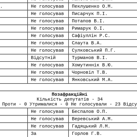
.
Не голосував
Пеклушенко О.М.
Не голосував
Писарчук П.І.
Не голосував
Потапов В.І.
Не голосував
Римарук О.І.
Не голосував
Сафіуллін Р.С.
Не голосував
Слаута В.А.
Не голосував
Сулковський П.Г.
Відсутній
Турманов В.І.
Не голосував
Хомутиннік В.Ю.
Не голосував
Чорновіл Т.В.
Не голосував
Янковський М.А.
Позафракційні
Кількість депутатів - 34
 Проти - 0 Утрималися - 0 Не голосували - 23 Відсу
Не голосував
Беспалов О.П.
Не голосував
Веревський А.М.
Не голосував
Гадяцький Л.М.
За
Горлов Г.В.