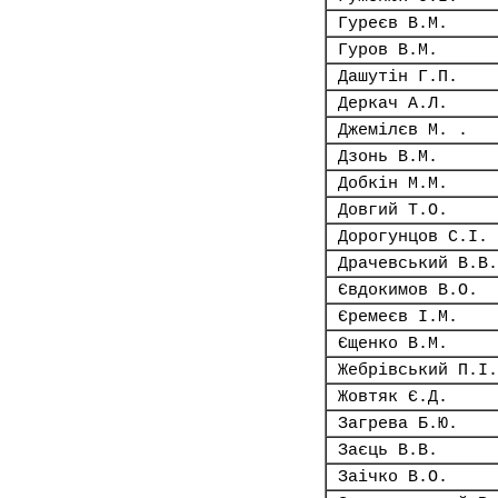
Гуреєв В.М.
Гуров В.М.
Дашутін Г.П.
Деркач А.Л.
Джемілєв М. .
Дзонь В.М.
Добкін М.М.
Довгий Т.О.
Дорогунцов С.І.
Драчевський В.В.
Євдокимов В.О.
Єремеєв І.М.
Єщенко В.М.
Жебрівський П.І.
Жовтяк Є.Д.
Загрева Б.Ю.
Заєць В.В.
Заічко В.О.