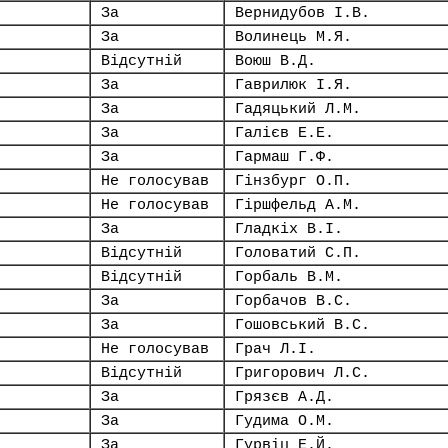
За
Вернидубов І.В.
За
Волинець М.Я.
Відсутній
Воюш В.Д.
За
Гаврилюк І.Я.
За
Гадяцький Л.М.
За
Галієв Е.Е.
За
Гармаш Г.Ф.
Не голосував
Гінзбург О.П.
Не голосував
Гіршфельд А.М.
За
Гладкіх В.І.
Відсутній
Головатий С.П.
Відсутній
Горбаль В.М.
За
Горбачов В.С.
За
Гошовський В.С.
Не голосував
Грач Л.І.
Відсутній
Григорович Л.С.
За
Грязєв А.Д.
За
Гудима О.М.
За
Гурвіц Е.Й.