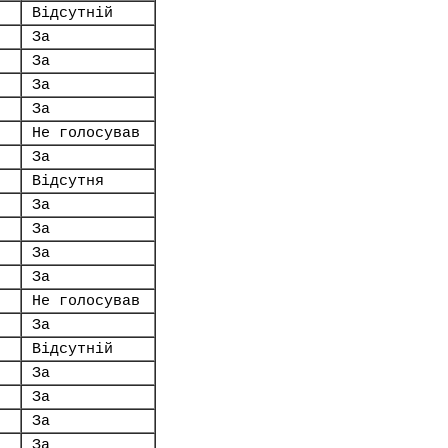
Відсутній
За
За
За
За
Не голосував
За
Відсутня
За
За
За
За
Не голосував
За
Відсутній
За
За
За
За