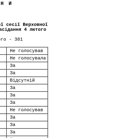
ЇНИ
ої сесії Верховної
асідання 4 лютого
ого - 381
Не голосував
Не голосувала
За
За
Відсутній
За
За
За
Не голосував
За
За
За