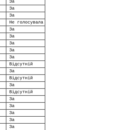
За
За
За
Не голосувала
За
За
За
За
За
Відсутній
За
Відсутній
За
Відсутній
За
За
За
За
За