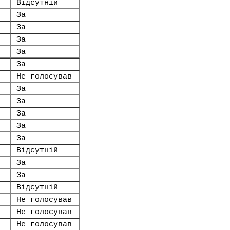
Відсутній
За
За
За
За
За
Не голосував
За
За
За
За
За
Відсутній
За
За
Відсутній
Не голосував
Не голосував
Не голосував