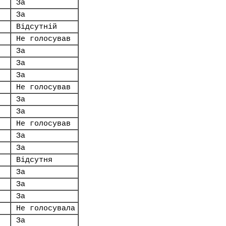
За
За
Відсутній
Не голосував
За
За
За
Не голосував
За
За
Не голосував
За
За
Відсутня
За
За
За
Не голосувала
За