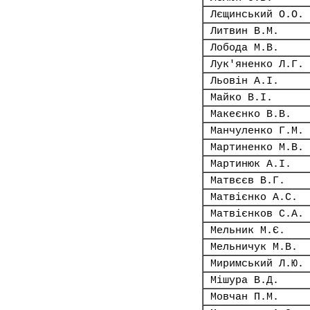
Лєщинський О.О.
Литвин В.М.
Лобода М.В.
Лук'яненко Л.Г.
Льовін А.І.
Майко В.І.
Макеєнко В.В.
Манчуленко Г.М.
Мартиненко М.В.
Мартинюк А.І.
Матвєєв В.Г.
Матвієнко А.С.
Матвієнков С.А.
Мельник М.Є.
Мельничук М.В.
Миримський Л.Ю.
Мішура В.Д.
Мовчан П.М.