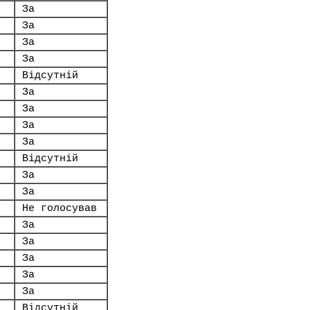
За
За
За
За
Відсутній
За
За
За
За
Відсутній
За
За
Не голосував
За
За
За
За
За
Відсутній