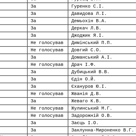
За
Гуренко С.І.
За
Давидова Л.І.
За
Демьохін В.А.
За
Деркач Л.В.
За
Джоджик Я.І.
Не голосував
Димінський П.П.
Не голосував
Довгий С.О.
За
Доманський А.І.
Не голосував
Драч І.Ф.
За
Дубицький В.В.
За
Єдін О.Й.
За
Єхануров Ю.І.
Не голосував
Жванія Д.В.
За
Жеваго К.В.
Не голосував
Жулинський М.Г.
Не голосував
Задорожній О.В.
За
Заєць І.О.
За
Заклунна-Мироненко В.Г.