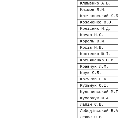
Клименко А.В.
Клімов Л.М.
Ключковський Ю.Б
Козаченко О.О.
Колісник М.Д.
Комар М.С.
Король В.М.
Косів М.В.
Костенко Ю.І.
Косьяненко О.В.
Кравчук Л.М.
Крук Ю.Б.
Крючков Г.К.
Кузьмук О.І.
Кульчинський М.Г
Кухарчук М.А.
Лапін Є.В.
Лебедівський В.А
Лелюк О.В.