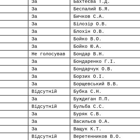
За
Бахтеєва Т.Д.
За
Беспалий Б.Я.
За
Бичков С.А.
За
Білозір О.В.
За
Блохін О.В.
За
Бойко В.О.
За
Бойко Ю.А.
Не голосував
Бондар В.Н.
За
Бондаренко Г.І.
За
Бондарчук О.В.
За
Борзих О.І.
За
Борщевський В.В.
Відсутній
Бубка С.Н.
За
Буждиган П.П.
Відсутній
Бульба С.С.
За
Буряк С.В.
За
Васильєв О.А.
За
Ващук К.Т.
Відсутній
Веретенников В.О.