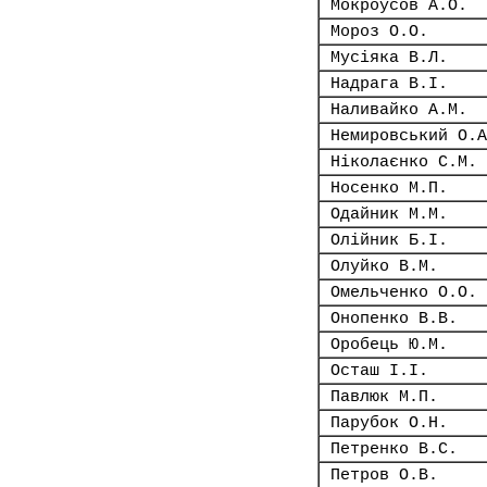
Мокроусов А.О.
Мороз О.О.
Мусіяка В.Л.
Надрага В.І.
Наливайко А.М.
Немировський О.А
Ніколаєнко С.М.
Носенко М.П.
Одайник М.М.
Олійник Б.І.
Олуйко В.М.
Омельченко О.О.
Онопенко В.В.
Оробець Ю.М.
Осташ І.І.
Павлюк М.П.
Парубок О.Н.
Петренко В.С.
Петров О.В.