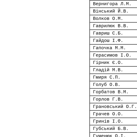
Вернигора Л.М.
Вінський Й.В.
Волков О.М.
Гаврилюк В.В.
Гавриш С.Б.
Гайдош І.Ф.
Гапочка М.М.
Герасимов І.О.
Гірник Є.О.
Гладій М.В.
Гмиря С.П.
Голуб О.В.
Горбатов В.М.
Горлов Г.В.
Грановський О.Г.
Грачев О.О.
Гринів І.О.
Губський Б.В.
Гуменюк О.І.