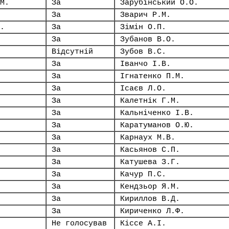
М.
За
Зарубінський О.О.
За
Зварич Р.М.
.
За
Зімін О.П.
За
Зубанов В.О.
Відсутній
Зубов В.С.
За
Іванчо І.В.
За
Ігнатенко П.М.
За
Ісаєв Л.О.
За
Калетнік Г.М.
За
Кальніченко І.В.
За
Каратуманов О.Ю.
За
Карнаух М.В.
За
Касьянов С.П.
За
Катушева З.Г.
За
Качур П.С.
За
Кендзьор Я.М.
За
Кириллов В.Д.
За
Кириченко Л.Ф.
Не голосував
Кіссе А.І.