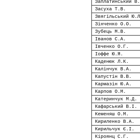
Заплатинський В.
Засуха Т.В.
Звягільський Ю.Л
Зінченко О.О.
Зубець М.В.
Іванов С.А.
Івченко О.Г.
Іоффе Ю.Я.
Каденюк Л.К.
Калінчук В.А.
Капустін В.В.
Кармазін Ю.А.
Карпов О.М.
Катеринчук М.Д.
Кафарський В.І.
Кеменяш О.М.
Кириленко В.А.
Кирильчук Є.І.
Кіроянц С.Г.