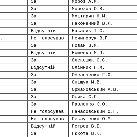
За
Мороз А.М.
За
Морозов О.В.
За
Мхітарян Н.М.
За
Наконечний В.Л.
Відсутній
Насалик І.С.
.
Не голосував
Нечипорук В.П.
За
Новак В.М.
Відсутній
Нощенко М.П.
За
Олексіюк С.С.
Відсутній
Олійник П.М.
За
Омельченко Г.О.
За
Оніщук М.В.
За
Оржаховський А.В.
За
Осика С.Г.
За
Павленко Ю.О.
Не голосував
Панасовський О.Г.
Не голосував
Пеклушенко О.М.
Відсутній
Петров В.Б.
За
Пєхота В.Ю.