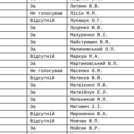
За
Литвин В.В.
Не голосував
Лісін М.П.
Відсутній
Лукашук О.Г.
За
Луценко Ю.В.
За
Мазуренко В.І.
За
Майстришин В.Я.
За
Малиновський О.П.
Відсутній
Маркуш М.А.
За
Мартиновський В.П.
Не голосував
Масенко О.М.
Відсутній
Матвєєв В.Й.
За
Матвієнко П.В.
За
Матвійчук Е.Л.
За
Мельников М.П.
За
Мигович І.І.
Відсутній
Мироненко В.А.
Відсутній
Мовчан В.П.
За
Мойсик В.Р.