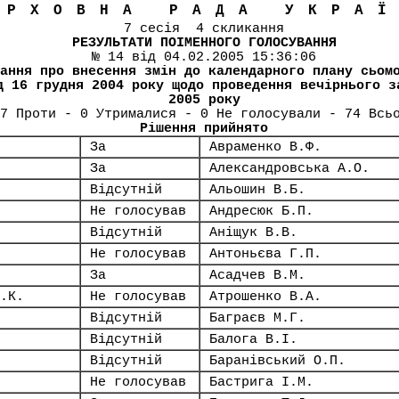
ЕРХОВНА РАДА УКРА
7 сесія 4 скликання
РЕЗУЛЬТАТИ ПОІМЕННОГО ГОЛОСУВАННЯ
№ 14 від 04.02.2005 15:36:06
ання про внесення змін до календарного плану сьом
д 16 грудня 2004 року щодо проведення вечірнього з
2005 року
7 Проти - 0 Утрималися - 0 Не голосували - 74 Всь
Рішення прийнято
За
Авраменко В.Ф.
За
Александровська А.О.
Відсутній
Альошин В.Б.
Не голосував
Андресюк Б.П.
Відсутній
Аніщук В.В.
Не голосував
Антоньєва Г.П.
За
Асадчев В.М.
.К.
Не голосував
Атрошенко В.А.
Відсутній
Баграєв М.Г.
Відсутній
Балога В.І.
Відсутній
Баранівський О.П.
Не голосував
Бастрига І.М.