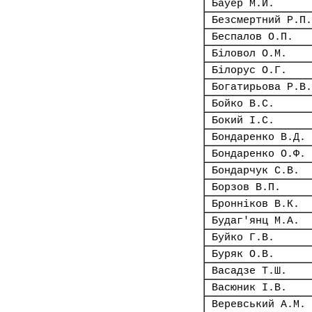
Бауер М.Й.
Безсмертний Р.П.
Беспалов О.П.
Біловол О.М.
Білорус О.Г.
Богатирьова Р.В.
Бойко В.С.
Бокий І.С.
Бондаренко В.Д.
Бондаренко О.Ф.
Бондарчук С.В.
Борзов В.П.
Бронніков В.К.
Будаг'янц М.А.
Буйко Г.В.
Буряк О.В.
Васадзе Т.Ш.
Васюник І.В.
Веревський А.М.