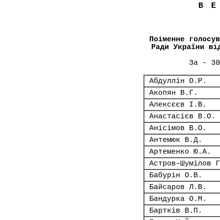
В
Поіменне голосув
Ради України ві
За - 30
Абдуллін О.Р.
Акопян В.Г.
Алексєєв І.В.
Анастасієв В.О.
Анісімов В.О.
Антемюк В.Д.
Артеменко Ю.А.
Астров–Шумілов Г
Бабурін О.В.
Байсаров Л.В.
Бандурка О.М.
Бартків В.П.