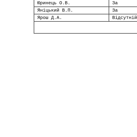
Юринець О.В.
За
Яніцький В.П.
За
Ярош Д.А.
Відсутній