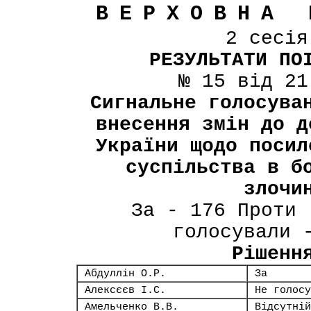
ВЕРХОВНА 
2 сесі
РЕЗУЛЬТАТИ ПО
№ 15 від 21
Сигнальне голосува
внесення змін до д
України щодо посил
суспільства в б
злочи
За - 176 Проти 
голосували 
Рішенн
Абдуллін О.Р.
За
Алексєєв І.С.
Не голосу
Амельченко В.В.
Відсутній