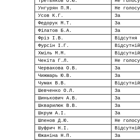
Третьяков О.Ю.
Не голосу
Унгурян П.Я.
Не голосу
Усов К.Г.
За
Федорук М.Т.
За
Філатов Б.А.
За
Фріз І.В.
Відсутня
Фурсін І.Г.
Відсутній
Хміль М.М.
Відсутній
Чекіта Г.Л.
Не голосу
Червакова О.В.
За
Чижмарь Ю.В.
За
Чумак В.В.
Відсутній
Шевченко О.Л.
За
Шинькович А.В.
За
Шкварилюк В.В.
За
Шкрум А.І.
За
Шпенов Д.Ю.
Не голосу
Шуфрич Н.І.
Відсутній
Южаніна Н.П.
За