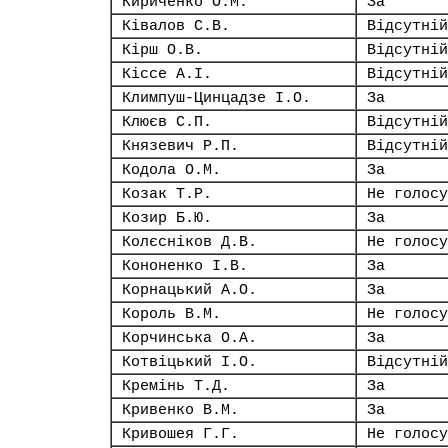
Кириченко О.М.
За
Ківалов С.В.
Відсутній
Кірш О.В.
Відсутній
Кіссе А.І.
Відсутній
Климпуш-Цинцадзе І.О.
За
Клюєв С.П.
Відсутній
Князевич Р.П.
Відсутній
Кодола О.М.
За
Козак Т.Р.
Не голосу
Козир Б.Ю.
За
Колєсніков Д.В.
Не голосу
Кононенко І.В.
За
Корнацький А.О.
За
Король В.М.
Не голосу
Корчинська О.А.
За
Котвіцький І.О.
Відсутній
Кремінь Т.Д.
За
Кривенко В.М.
За
Кривошея Г.Г.
Не голосу