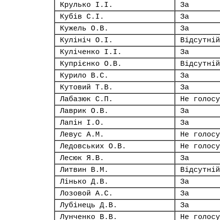
Крулько І.І.
За
Кубів С.І.
За
Кужель О.В.
За
Кулініч О.І.
Відсутній
Куліченко І.І.
За
Купрієнко О.В.
Відсутній
Курило В.С.
За
Кутовий Т.В.
За
Лабазюк С.П.
Не голосу
Лаврик О.В.
За
Лапін І.О.
За
Левус А.М.
Не голосу
Ледовських О.В.
Не голосу
Лесюк Я.В.
За
Литвин В.М.
Відсутній
Лінько Д.В.
За
Лозовой А.С.
За
Лубінець Д.В.
За
Лунченко В.В.
Не голосу