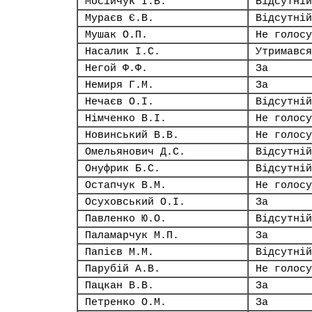
Мосійчук І.В.
Відсутній
Мураєв Є.В.
Відсутній
Мушак О.П.
Не голосу
Насалик І.С.
Утримався
Негой Ф.Ф.
За
Немиря Г.М.
За
Нечаєв О.І.
Відсутній
Німченко В.І.
Не голосу
Новинський В.В.
Не голосу
Омельянович Д.С.
Відсутній
Онуфрик Б.С.
Відсутній
Остапчук В.М.
Не голосу
Осуховський О.І.
За
Павленко Ю.О.
Відсутній
Паламарчук М.П.
За
Папієв М.М.
Відсутній
Парубій А.В.
Не голосу
Пацкан В.В.
За
Петренко О.М.
За