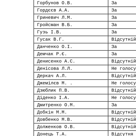
Горбунов О.В.
За
Гордєєв А.А.
За
Гриневич Л.М.
За
Гройсман В.Б.
За
Гузь І.В.
За
Гусак В.Г.
Відсутній
Данченко О.І.
За
Демчак Р.Є.
За
Денисенко А.С.
Відсутній
Денісова Л.Л.
Не голосу
Деркач А.Л.
Відсутній
Джемілєв М. .
Не голосу
Дзюблик П.В.
Відсутній
Діденко І.А.
Не голосу
Дмитренко О.М.
За
Добкін М.М.
Відсутній
Довбенко М.В.
Відсутній
Долженков О.В.
Відсутній
Донець Т.А.
Відсутня