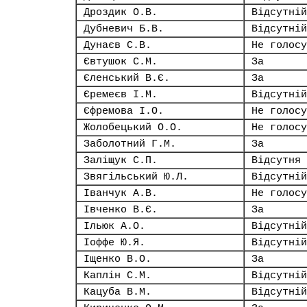
Дроздик О.В.
Відсутній
Дубневич Б.В.
Відсутній
Дунаєв С.В.
Не голосу
Євтушок С.М.
За
Єленський В.Є.
За
Єремеєв І.М.
Відсутній
Єфремова І.О.
Не голосу
Жолобецький О.О.
Не голосу
Заболотний Г.М.
За
Заліщук С.П.
Відсутня
Звягільський Ю.Л.
Відсутній
Іванчук А.В.
Не голосу
Івченко В.Є.
За
Ільюк А.О.
Відсутній
Іоффе Ю.Я.
Відсутній
Іщенко В.О.
За
Каплін С.М.
Відсутній
Кацуба В.М.
Відсутній