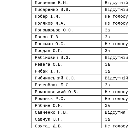
Пинзеник В.М.
Відсутній
Писаренко В.В.
Відсутній
Побер І.М.
Не голосу
Поляков М.А.
Не голосу
Пономарьов О.С.
За
Попов І.В.
За
Пресман О.С.
Не голосу
Продан О.П.
За
Рабінович В.З.
Відсутній
Ревега О.В.
За
Рибак І.П.
За
Рибчинський Є.Ю.
Відсутній
Розенблат Б.С.
За
Романовський О.В.
Не голосу
Романюк Р.С.
Не голосу
Рябчин О.М.
За
Савченко Н.В.
Відсутня
Савчук Ю.П.
За
Святаш Д.В.
Не голосу