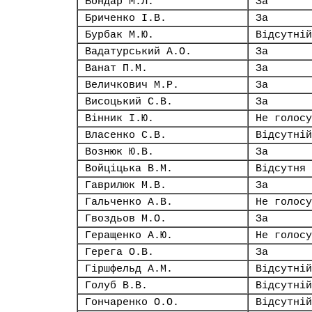
Бондар М.Л.
За
Бриченко І.В.
За
Бурбак М.Ю.
Відсутній
Вадатурський А.О.
За
Ванат П.М.
За
Величкович М.Р.
За
Висоцький С.В.
За
Вінник І.Ю.
Не голосу
Власенко С.В.
Відсутній
Вознюк Ю.В.
За
Войціцька В.М.
Відсутня
Гаврилюк М.В.
За
Гальченко А.В.
Не голосу
Гвоздьов М.О.
За
Геращенко А.Ю.
Не голосу
Герега О.В.
За
Гіршфельд А.М.
Відсутній
Голуб В.В.
Відсутній
Гончаренко О.О.
Відсутній