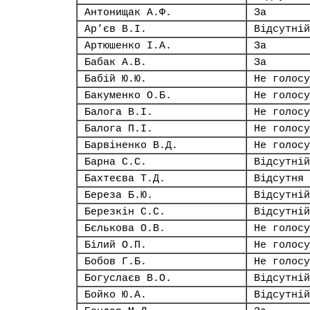
Антонищак А.Ф.
За
Ар’єв В.І.
Відсутній
Артюшенко І.А.
За
Бабак А.В.
За
Бабій Ю.Ю.
Не голосу
Бакуменко О.Б.
Не голосу
Балога В.І.
Не голосу
Балога П.І.
Не голосу
Барвіненко В.Д.
Не голосу
Барна С.С.
Відсутній
Бахтеєва Т.Д.
Відсутня
Береза Б.Ю.
Відсутній
Березкін С.С.
Відсутній
Бєлькова О.В.
Не голосу
Білий О.П.
Не голосу
Бобов Г.Б.
Не голосу
Богуслаєв В.О.
Відсутній
Бойко Ю.А.
Відсутній