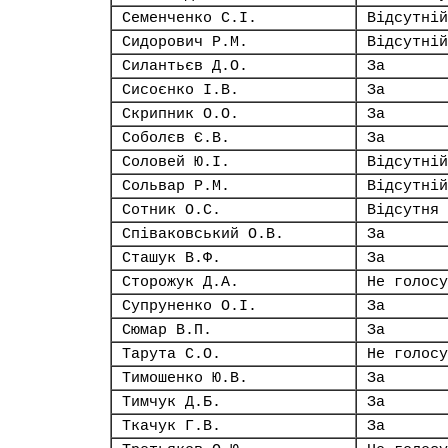
Семенченко С.І.
Відсутній
Сидорович Р.М.
Відсутній
Силантьєв Д.О.
За
Сисоєнко І.В.
За
Скрипник О.О.
За
Соболєв Є.В.
За
Соловей Ю.І.
Відсутній
Сольвар Р.М.
Відсутній
Сотник О.С.
Відсутня
Співаковський О.В.
За
Сташук В.Ф.
За
Сторожук Д.А.
Не голосу
Супруненко О.І.
За
Сюмар В.П.
За
Тарута С.О.
Не голосу
Тимошенко Ю.В.
За
Тимчук Д.Б.
За
Ткачук Г.В.
За