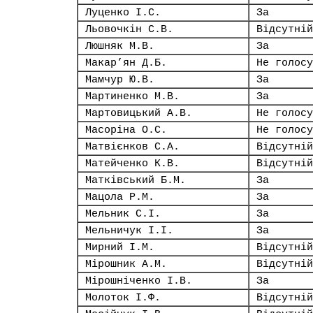
Луценко І.С.
За
Льовочкін С.В.
Відсутній
Люшняк М.В.
За
Макар’ян Д.Б.
Не голосу
Мамчур Ю.В.
За
Мартиненко М.В.
За
Мартовицький А.В.
Не голосу
Масоріна О.С.
Не голосу
Матвієнков С.А.
Відсутній
Матейченко К.В.
Відсутній
Матківський Б.М.
За
Мацола Р.М.
За
Мельник С.І.
За
Мельничук І.І.
За
Мирний І.М.
Відсутній
Мірошник А.М.
Відсутній
Мірошніченко І.В.
За
Молоток І.Ф.
Відсутній