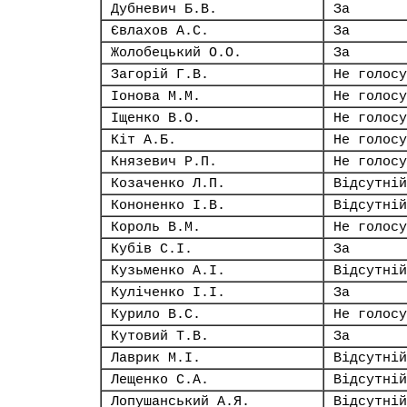
Дубневич Б.В.
За
Євлахов А.С.
За
Жолобецький О.О.
За
Загорій Г.В.
Не голосу
Іонова М.М.
Не голосу
Іщенко В.О.
Не голосу
Кіт А.Б.
Не голосу
Князевич Р.П.
Не голосу
Козаченко Л.П.
Відсутній
Кононенко І.В.
Відсутній
Король В.М.
Не голосу
Кубів С.І.
За
Кузьменко А.І.
Відсутній
Куліченко І.І.
За
Курило В.С.
Не голосу
Кутовий Т.В.
За
Лаврик М.І.
Відсутній
Лещенко С.А.
Відсутній
Лопушанський А.Я.
Відсутній