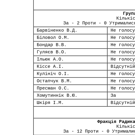
Груп
Кількі
За - 2 Проти - 0 Утрималис
Барвіненко В.Д.
Не голосу
Біловол О.М.
Не голосу
Бондар В.В.
Не голосу
Гуляєв В.О.
Не голосу
Ільюк А.О.
Не голосу
Кіссе А.І.
Відсутній
Кулініч О.І.
Не голосу
Остапчук В.М.
Не голосу
Пресман О.С.
Не голосу
Хомутиннік В.Ю.
За
Шкіря І.М.
Відсутній
Фракція Радик
Кількі
За - 12 Проти - 0 Утримали