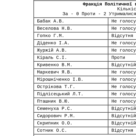
Фракція Політичної 
Кількі
За - 0 Проти - 2 Утрималис
Бабак А.В.
Не голосу
Веселова Н.В.
Не голосу
Гопко Г.М.
Відсутня
Діденко І.А.
Не голосу
Журжій А.В.
Не голосу
Кіраль С.І.
Проти
Кривенко В.М.
Відсутній
Маркевич Я.В.
Не голосу
Мірошніченко І.В.
Не голосу
Острікова Т.Г.
Не голосу
Підлісецький Л.Т.
Не голосу
Пташник В.Ю.
Не голосу
Семенуха Р.С.
Відсутній
Сидорович Р.М.
Відсутній
Скрипник О.О.
Відсутній
Сотник О.С.
Відсутня