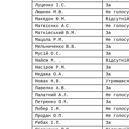
Луценко І.С.
За
Люшняк М.В.
Не голосу
Македон Ю.М.
Відсутній
Матвієнко А.С.
Не голосу
Матківський Б.М.
За
Мацола Р.М.
Не голосу
Мельниченко В.В.
За
Мусій О.С.
За
Найєм М. .
Відсутній
Насіров Р.М.
За
Недава О.А.
За
Новак Н.В.
Утримався
Павелко А.В.
За
Палатний А.Л.
Не голосу
Петренко О.М.
За
Побер І.М.
Не голосу
Продан О.П.
Не голосу
Рибак І.П.
За