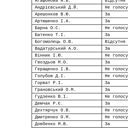
Агафонова Н.В.
Відсутня
Андрієвський Д.Й.
Не голосу
Арешонков В.Ю.
За
Артюшенко І.А.
За
Барна О.С.
Не голосу
Батенко Т.І.
За
Богомолець О.В.
Відсутня
Вадатурський А.О.
За
Вінник І.Ю.
Не голосу
Гвоздьов М.О.
За
Геращенко І.В.
Не голосу
Голубов Д.І.
Не голосу
Горват Р.І.
За
Грановський О.М.
За
Гудзенко В.І.
Не голосу
Демчак Р.Є.
За
Дехтярчук О.В.
Не голосу
Дмитренко О.М.
Не голосу
Довбенко М.В.
За