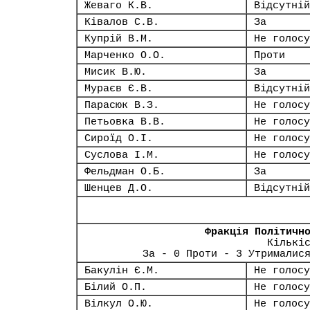
Жеваго К.В.
Відсутній
Ківалов С.В.
За
Купрій В.М.
Не голосу
Марченко О.О.
Проти
Мисик В.Ю.
За
Мураєв Є.В.
Відсутній
Парасюк В.З.
Не голосу
Петьовка В.В.
Не голосу
Сироїд О.І.
Не голосу
Суслова І.М.
Не голосу
Фельдман О.Б.
За
Шенцев Д.О.
Відсутній
Фракція Політичн
Кількі
За - 0 Проти - 3 Утрималис
Бакулін Є.М.
Не голосу
Білий О.П.
Не голосу
Вілкул О.Ю.
Не голосу