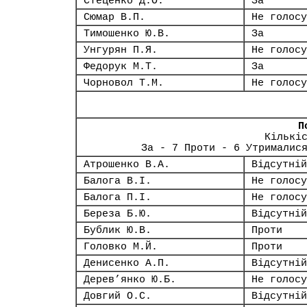
Стеценко Д.О.
За
Сюмар В.П.
Не голосу
Тимошенко Ю.В.
За
Унгурян П.Я.
Не голосу
Федорук М.Т.
За
Чорновол Т.М.
Не голосу
П
Кількі
За - 7 Проти - 6 Утрималис
Атрошенко В.А.
Відсутній
Балога В.І.
Не голосу
Балога П.І.
Не голосу
Береза Б.Ю.
Відсутній
Бублик Ю.В.
Проти
Головко М.Й.
Проти
Денисенко А.П.
Відсутній
Дерев’янко Ю.Б.
Не голосу
Довгий О.С.
Відсутній