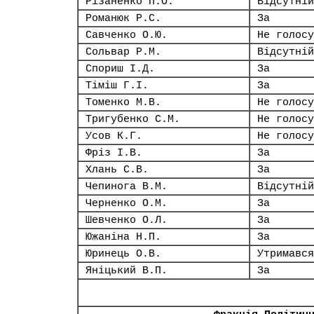
Різаненко П.О.
Відсутній
Романюк Р.С.
За
Савченко О.Ю.
Не голосу
Сольвар Р.М.
Відсутній
Спориш І.Д.
За
Тіміш Г.І.
За
Томенко М.В.
Не голосу
Тригубенко С.М.
Не голосу
Усов К.Г.
Не голосу
Фріз І.В.
За
Хлань С.В.
За
Чепинога В.М.
Відсутній
Черненко О.М.
За
Шевченко О.Л.
За
Южаніна Н.П.
За
Юринець О.В.
Утримався
Яніцький В.П.
За