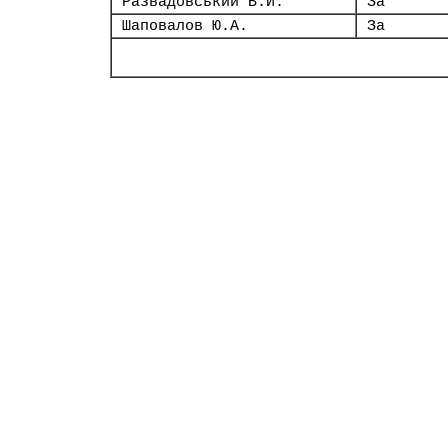
Развадовський В.Й.
За
Шаповалов Ю.А.
За