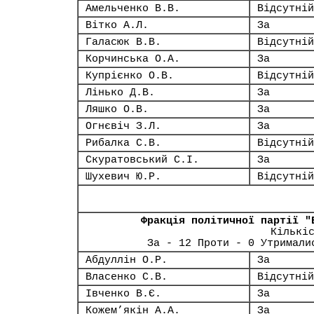
Амельченко В.В.
Відсутній
Вітко А.Л.
За
Галасюк В.В.
Відсутній
Корчинська О.А.
За
Купрієнко О.В.
Відсутній
Лінько Д.В.
За
Ляшко О.В.
За
Огнєвіч З.Л.
За
Рибалка С.В.
Відсутній
Скуратовський С.І.
За
Шухевич Ю.Р.
Відсутній
Фракція політичної партії "
Кількі
За - 12 Проти - 0 Утримали
Абдуллін О.Р.
За
Власенко С.В.
Відсутній
Івченко В.Є.
За
Кожем’якін А.А.
За