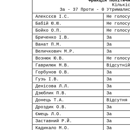
Фракція Політич
Кількі
За - 37 Проти - 0 Утримали
Алексєєв І.С.
Не голосу
Бабій Ю.Ю.
Не голосу
Бойко О.П.
Не голосу
Бриченко І.В.
За
Ванат П.М.
За
Величкович М.Р.
За
Вознюк Ю.В.
Не голосу
Гаврилюк М.В.
Відсутній
Горбунов О.В.
За
Гузь І.В.
За
Денісова Л.Л.
За
Дзюблик П.В.
За
Донець Т.А.
Відсутня
Дроздик О.В.
За
Ємець Л.О.
За
Заставний Р.Й.
За
Кадикало М.О.
За