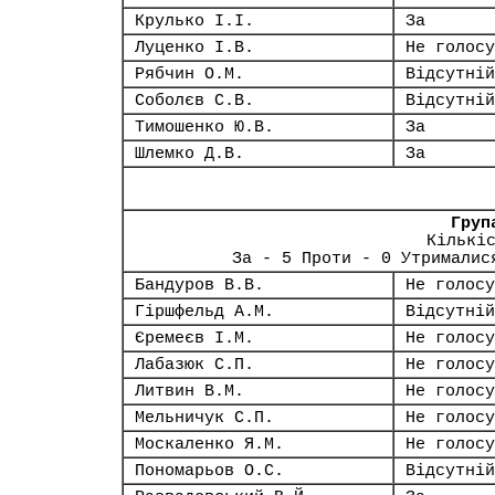
Крулько І.І.
За
Луценко І.В.
Не голосу
Рябчин О.М.
Відсутній
Соболєв С.В.
Відсутній
Тимошенко Ю.В.
За
Шлемко Д.В.
За
Груп
Кількі
За - 5 Проти - 0 Утрималис
Бандуров В.В.
Не голосу
Гіршфельд А.М.
Відсутній
Єремеєв І.М.
Не голосу
Лабазюк С.П.
Не голосу
Литвин В.М.
Не голосу
Мельничук С.П.
Не голосу
Москаленко Я.М.
Не голосу
Пономарьов О.С.
Відсутній