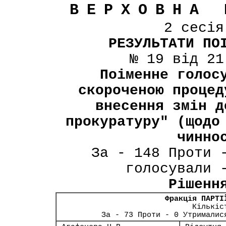
ВЕРХОВНА 
2 сесі
РЕЗУЛЬТАТИ ПО
№ 19 від 21
Поіменне голос
скороченою процед
внесення змін д
прокуратуру" (щодо
чинно
За - 148 Проти 
голосували 
Рішенн
Фракція ПАРТІ
Кількіс
За - 73 Проти - 0 Утрималис