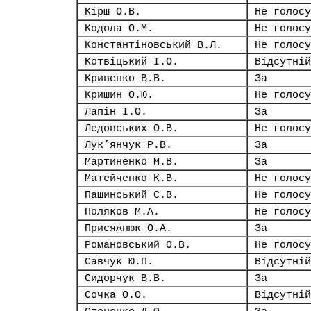
Кірш О.В.
Не голосу
Кодола О.М.
Не голосу
Константіновський В.Л.
Не голосу
Котвіцький І.О.
Відсутній
Кривенко В.В.
За
Кришин О.Ю.
Не голосу
Лапін І.О.
За
Ледовських О.В.
Не голосу
Лук’янчук Р.В.
За
Мартиненко М.В.
За
Матейченко К.В.
Не голосу
Пашинський С.В.
Не голосу
Поляков М.А.
Не голосу
Присяжнюк О.А.
За
Романовський О.В.
Не голосу
Савчук Ю.П.
Відсутній
Сидорчук В.В.
За
Сочка О.О.
Відсутній