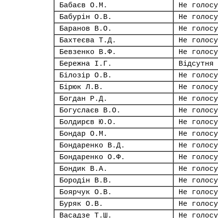
Бабаєв О.М.
Не голосу
Бабурін О.В.
Не голосу
Баранов В.О.
Не голосу
Бахтеєва Т.Д.
Не голосу
Бевзенко В.Ф.
Не голосу
Бережна І.Г.
Відсутня
Білозір О.В.
Не голосу
Бірюк Л.В.
Не голосу
Богдан Р.Д.
Не голосу
Богуслаєв В.О.
Не голосу
Болдирєв Ю.О.
Не голосу
Бондар О.М.
Не голосу
Бондаренко В.Д.
Не голосу
Бондаренко О.Ф.
Не голосу
Бондик В.А.
Не голосу
Бородін В.В.
Не голосу
Боярчук О.В.
Не голосу
Буряк О.В.
Не голосу
Васадзе Т.Ш.
Не голосу