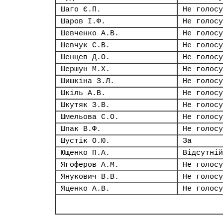
Шаго Є.П.
Не голосу
Шаров І.Ф.
Не голосу
Шевченко А.В.
Не голосу
Шевчук С.В.
Не голосу
Шенцев Д.О.
Не голосу
Шершун М.Х.
Не голосу
Шишкіна З.Л.
Не голосу
Шкіль А.В.
Не голосу
Шкутяк З.В.
Не голосу
Шмельова С.О.
Не голосу
Шпак В.Ф.
Не голосу
Шустік О.Ю.
За
Ющенко П.А.
Відсутній
Ягоферов А.М.
Не голосу
Янукович В.В.
Не голосу
Яценко А.В.
Не голосу