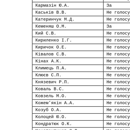
Кармазін Ю.А.
За
Каськів В.В.
Не голосу
Катеринчук М.Д.
Не голосу
Кеменяш О.М.
За
Кий С.В.
Не голосу
Кириленко І.Г.
Не голосу
Киричок О.Е.
Не голосу
Ківалов С.В.
Не голосу
Кінах А.К.
Не голосу
Климець П.А.
Не голосу
Клюєв С.П.
Не голосу
Князевич Р.П.
Не голосу
Коваль В.С.
Не голосу
Ковзель М.О.
Не голосу
Кожем’якін А.А.
Не голосу
Козуб О.А.
Не голосу
Колоцей Ю.О.
Не голосу
Кондратюк О.К.
Не голосу