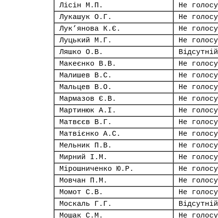
Лісін М.П.
Не голосу
Лукашук О.Г.
Не голосу
Лук’янова К.Є.
Не голосу
Луцький М.Г.
Не голосу
Ляшко О.В.
Відсутній
Макеєнко В.В.
Не голосу
Малишев В.С.
Не голосу
Мальцев В.О.
Не голосу
Мармазов Є.В.
Не голосу
Мартинюк А.І.
Не голосу
Матвєєв В.Г.
Не голосу
Матвієнко А.С.
Не голосу
Мельник П.В.
Не голосу
Мирний І.М.
Не голосу
Мірошниченко Ю.Р.
Не голосу
Мовчан П.М.
Не голосу
Момот С.В.
Не голосу
Москаль Г.Г.
Відсутній
Мошак С.М.
Не голосу