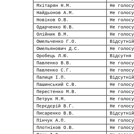
Мхітарян Н.М.
Не голосу
Найдьонов А.М.
Не голосу
Новіков О.В.
Не голосу
Одарченко Ю.В.
Не голосу
Олійник В.М.
Не голосу
Омельченко Г.О.
Відсутній
Омельянович Д.С.
Не голосу
Оробець Л.Ю.
Відсутня
Павленко В.В.
Не голосу
Павленко С.Г.
Не голосу
Палиця І.П.
Відсутній
Пашинський С.В.
Не голосу
Перестенко М.В.
Не голосу
Петрук М.М.
Не голосу
Пєрєдєрій В.Г.
Не голосу
Писаренко В.В.
Відсутній
Пінчук А.П.
Не голосу
Плотніков О.В.
Не голосу