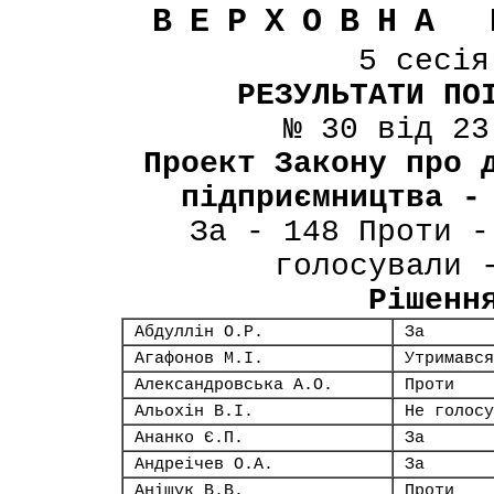
ВЕРХОВНА 
5 сесі
РЕЗУЛЬТАТИ ПО
№ 30 від 23
Проект Закону про 
підприємництва -
За - 148 Проти -
голосували 
Рішенн
Абдуллін О.Р.
За
Агафонов М.І.
Утримався
Александровська А.О.
Проти
Альохін В.І.
Не голосу
Ананко Є.П.
За
Андреічев О.А.
За
Аніщук В.В.
Проти