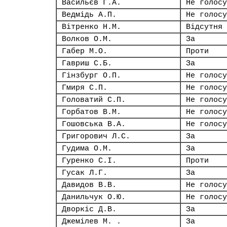
Васильєв Г.А.
Не голосу
Ведмідь А.П.
Не голосу
Вітренко Н.М.
Відсутня
Волков О.М.
За
Габер М.О.
Проти
Гавриш С.Б.
За
Гінзбург О.П.
Не голосу
Гмиря С.П.
Не голосу
Головатий С.П.
Не голосу
Горбатов В.М.
Не голосу
Гошовська В.А.
Не голосу
Григорович Л.С.
За
Гудима О.М.
За
Гуренко С.І.
Проти
Гусак Л.Г.
За
Давидов В.В.
Не голосу
Данильчук О.Ю.
Не голосу
Дворкіс Д.В.
За
Джемілев М. .
За