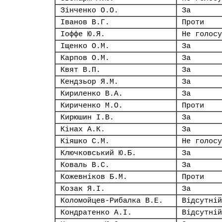
Зінченко О.О.
За
Іванов В.Г.
Проти
Іоффе Ю.Я.
Не голосу
Іщенко О.М.
За
Карпов О.М.
За
Квят В.П.
За
Кендзьор Я.М.
За
Кириленко В.А.
За
Кириченко М.О.
Проти
Кирюшин І.В.
За
Кінах А.К.
За
Кіяшко С.М.
Не голосу
Ключковський Ю.Б.
За
Коваль В.С.
За
Кожевніков Б.М.
Проти
Козак Я.І.
За
Коломойцев-Рибалка В.Е.
Відсутній
Кондратенко А.І.
Відсутній