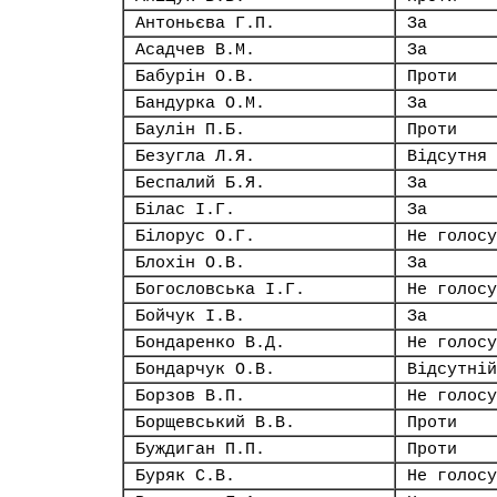
Антоньєва Г.П.
За
Асадчев В.М.
За
Бабурін О.В.
Проти
Бандурка О.М.
За
Баулін П.Б.
Проти
Безугла Л.Я.
Відсутня
Беспалий Б.Я.
За
Білас І.Г.
За
Білорус О.Г.
Не голосу
Блохін О.В.
За
Богословська І.Г.
Не голосу
Бойчук І.В.
За
Бондаренко В.Д.
Не голосу
Бондарчук О.В.
Відсутній
Борзов В.П.
Не голосу
Борщевський В.В.
Проти
Буждиган П.П.
Проти
Буряк С.В.
Не голосу