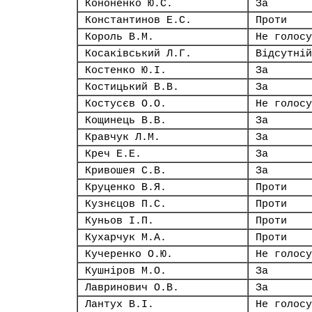
Кононенко Ю.С.
За
Константинов Е.С.
Проти
Король В.М.
Не голосу
Косаківський Л.Г.
Відсутній
Костенко Ю.І.
За
Костицький В.В.
За
Костусєв О.О.
Не голосу
Кощинець В.В.
За
Кравчук Л.М.
За
Креч Е.Е.
За
Кривошея С.В.
За
Круценко В.Я.
Проти
Кузнєцов П.С.
Проти
Куньов І.П.
Проти
Кухарчук М.А.
Проти
Кучеренко О.Ю.
Не голосу
Кушніров М.О.
За
Лавринович О.В.
За
Лантух В.І.
Не голосу