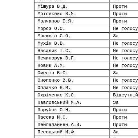
Мішура В.Д.
Проти
Моісеєнко В.М.
Проти
Молчанов Б.Я.
Проти
Мороз О.О.
Не голосу
Москвін С.О.
За
Мухін В.В.
Не голосу
Насалик І.С.
Не голосу
Нечипорук В.П.
Не голосу
Новик А.М.
Не голосу
Омеліч В.С.
За
Онопенко В.В.
Не голосу
Оплачко В.М.
Не голосу
Охріменко К.О.
Відсутній
Павловський М.А.
За
Парубок О.Н.
Проти
Пасєка М.С.
Проти
Пейгалайнен А.В.
Проти
Песоцький М.Ф.
За