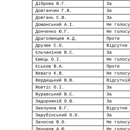
Діброва В.Г.
За
Довганчин Г.В.
За
Довгань С.В.
За
Доманський А.І.
Не голосу
Донченко Ю.Г.
Не голосу
Драголюнцев А.Д.
Проти
Друзюк С.О.
Відсутня
Єльчанінов В.С.
За
Ємець О.І.
Не голосу
Єськов В.А.
Проти
Жеваго К.В.
Не голосу
Жердицький В.Ю.
Відсутній
Жовтіс О.І.
За
Журавський В.С.
За
Задорожній О.В.
За
Заклунна В.Г.
Відсутня
Зарубінський О.О.
За
Зачосов В.О.
Не голосу
Звонарж А.Ю.
Не голосу