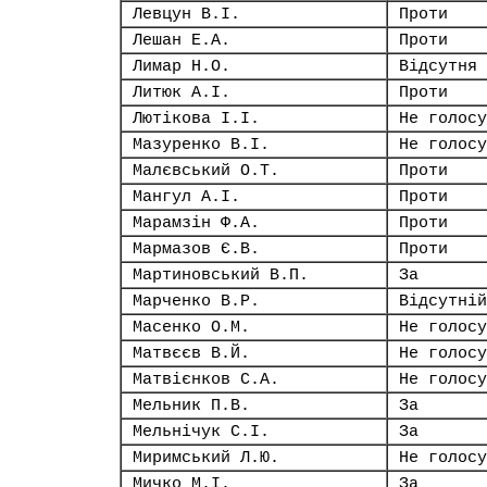
Левцун В.І.
Проти
Лешан Е.А.
Проти
Лимар Н.О.
Відсутня
Литюк А.І.
Проти
Лютікова І.І.
Не голосу
Мазуренко В.І.
Не голосу
Малєвський О.Т.
Проти
Мангул А.І.
Проти
Марамзін Ф.А.
Проти
Мармазов Є.В.
Проти
Мартиновський В.П.
За
Марченко В.Р.
Відсутній
Масенко О.М.
Не голосу
Матвєєв В.Й.
Не голосу
Матвієнков С.А.
Не голосу
Мельник П.В.
За
Мельнічук С.І.
За
Миримський Л.Ю.
Не голосу
Мичко М.І.
За