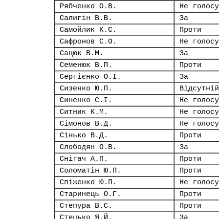
Рябченко О.В.
Не голосу
Салигін В.В.
За
Самойлик К.С.
Проти
Сафронов С.О.
Не голосу
Сацюк В.М.
За
Семенюк В.П.
Проти
Сергієнко О.І.
За
Сизенко Ю.П.
Відсутній
Синенко С.І.
Не голосу
Ситник К.М.
Не голосу
Сімонов В.Д.
Не голосу
Сінько В.Д.
Проти
Слободян О.В.
За
Снігач А.П.
Проти
Соломатін Ю.П.
Проти
Спіженко Ю.П.
Не голосу
Старинець О.Г.
Проти
Степура В.С.
Проти
Стецько Я.Й.
За