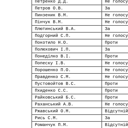
Петренко Д.Д.
Не голосу
Петров О.В.
За
Пинзеник В.М.
Не голосу
Пінчук В.М.
Не голосу
Плютинський В.А.
За
Подгорний С.П.
Не голосу
Покотило Н.О.
Проти
Полюхович І.П.
За
Понеділко В.І.
Проти
Попеску І.В.
Не голосу
Порошенко П.О.
Не голосу
Правденко С.М.
Не голосу
Пустовойтов В.С.
Проти
Пхиденко С.С.
Проти
Райковський Б.С.
Проти
Раханський А.В.
Не голосу
Ржавський О.М.
Відсутній
Рись С.М.
За
Романчук П.М.
Відсутній