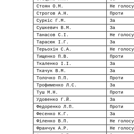
Стоян О.М.
Не голосу
Строгов А.Н.
Проти
Суркіс Г.М.
За
Сушкевич В.М.
За
Танасов С.І.
Не голосу
Тарасюк І.Г.
За
Терьохін С.А.
Не голосу
Тищенко П.В.
Проти
Ткаленко І.І.
За
Ткачук В.М.
За
Толочко П.П.
Проти
Трофименко Л.С.
За
Туш М.Н.
Проти
Удовенко Г.Й.
За
Федоренко Л.П.
Проти
Фесенко К.Г.
За
Філенко В.П.
Не голосу
Франчук А.Р.
Не голосу