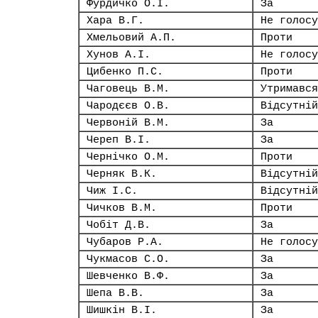
Фурдичко О.І.
За
Хара В.Г.
Не голосу
Хмельовий А.П.
Проти
Хунов А.І.
Не голосу
Цибенко П.С.
Проти
Чаговець В.М.
Утримався
Чародєєв О.В.
Відсутній
Червоній В.М.
За
Череп В.І.
За
Чернічко О.М.
Проти
Черняк В.К.
Відсутній
Чиж І.С.
Відсутній
Чичков В.М.
Проти
Чобіт Д.В.
За
Чубаров Р.А.
Не голосу
Чукмасов С.О.
За
Шевченко В.Ф.
За
Шепа В.В.
За
Шишкін В.І.
За