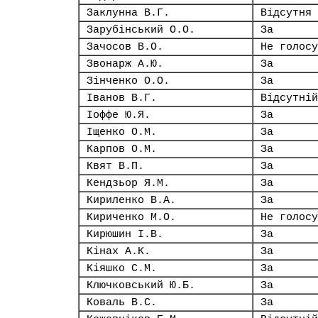
Заклунна В.Г.
Відсутня
Зарубінський О.О.
За
Зачосов В.О.
Не голосу
Звонарж А.Ю.
За
Зінченко О.О.
За
Іванов В.Г.
Відсутній
Іоффе Ю.Я.
За
Іщенко О.М.
За
Карпов О.М.
За
Квят В.П.
За
Кендзьор Я.М.
За
Кириленко В.А.
За
Кириченко М.О.
Не голосу
Кирюшин І.В.
За
Кінах А.К.
За
Кіяшко С.М.
За
Ключковський Ю.Б.
За
Коваль В.С.
За