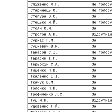
Спіженко Ю.П.
Не голосу
Старинець О.Г.
Не голосу
Степура В.С.
За
Стецько Я.Й.
Не голосу
Стоян О.М.
За
Строгов А.Н.
Відсутній
Суркіс Г.М.
За
Сушкевич В.М.
За
Танасов С.І.
Не голосу
Тарасюк І.Г.
За
Терьохін С.А.
За
Тищенко П.В.
За
Ткаленко І.І.
За
Ткачук В.М.
За
Толочко П.П.
За
Трофименко Л.С.
За
Туш М.Н.
Відсутній
Удовенко Г.Й.
За