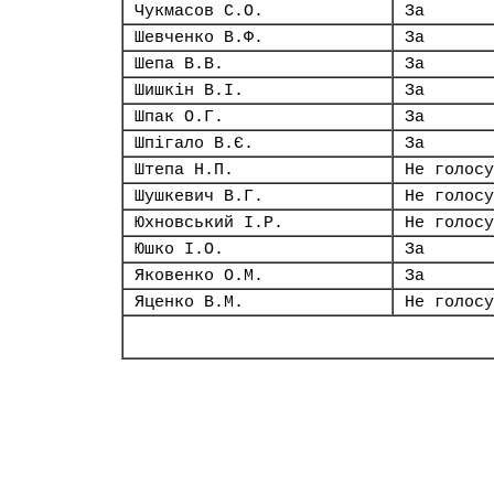
Чукмасов С.О.
За
Шевченко В.Ф.
За
Шепа В.В.
За
Шишкін В.І.
За
Шпак О.Г.
За
Шпігало В.Є.
За
Штепа Н.П.
Не голосу
Шушкевич В.Г.
Не голосу
Юхновський І.Р.
Не голосу
Юшко І.О.
За
Яковенко О.М.
За
Яценко В.М.
Не голосу