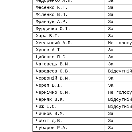
Федоренко Л.П.
За
Фесенко К.Г.
За
Філенко В.П.
За
Франчук А.Р.
За
Фурдичко О.І.
За
Хара В.Г.
За
Хмельовий А.П.
Не голосу
Хунов А.І.
За
Цибенко П.С.
За
Чаговець В.М.
За
Чародєєв О.В.
Відсутній
Червоній В.М.
За
Череп В.І.
За
Чернічко О.М.
Не голосу
Черняк В.К.
Відсутній
Чиж І.С.
Відсутній
Чичков В.М.
За
Чобіт Д.В.
За
Чубаров Р.А.
За