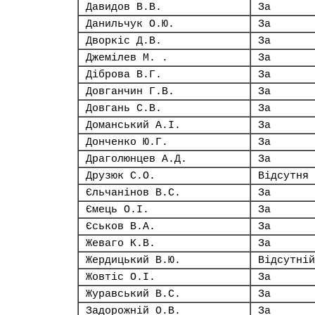
Давидов В.В.
За
Данильчук О.Ю.
За
Дворкіс Д.В.
За
Джемілев М. .
За
Діброва В.Г.
За
Довганчин Г.В.
За
Довгань С.В.
За
Доманський А.І.
За
Донченко Ю.Г.
За
Драголюнцев А.Д.
За
Друзюк С.О.
Відсутня
Єльчанінов В.С.
За
Ємець О.І.
За
Єськов В.А.
За
Жеваго К.В.
За
Жердицький В.Ю.
Відсутній
Жовтіс О.І.
За
Журавський В.С.
За
Задорожній О.В.
За