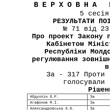
ВЕРХОВНА 
5 сесі
РЕЗУЛЬТАТИ ПО
№ 71 від 23
Про проект Закону 
Кабінетом Мініс
Республіки Молд
регулювання зовніш
в
За - 317 Проти 
голосували 
Рішен
Абдуллін О.Р.
За
Агафонов М.І.
За
Александровська А.О.
За