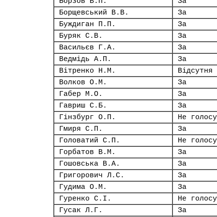
Борзов В.П.
За
Борщевський В.В.
За
Буждиган П.П.
За
Буряк С.В.
За
Васильєв Г.А.
За
Ведмідь А.П.
За
Вітренко Н.М.
Відсутня
Волков О.М.
За
Габер М.О.
За
Гавриш С.Б.
За
Гінзбург О.П.
Не голосу
Гмиря С.П.
За
Головатий С.П.
Не голосу
Горбатов В.М.
За
Гошовська В.А.
За
Григорович Л.С.
За
Гудима О.М.
За
Гуренко С.І.
Не голосу
Гусак Л.Г.
За