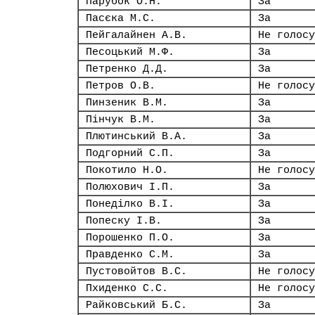
Парубок О.Н.
За
Пасєка М.С.
За
Пейгалайнен А.В.
Не голосу
Песоцький М.Ф.
За
Петренко Д.Д.
За
Петров О.В.
Не голосу
Пинзеник В.М.
За
Пінчук В.М.
За
Плютинський В.А.
За
Подгорний С.П.
За
Покотило Н.О.
Не голосу
Полюхович І.П.
За
Понеділко В.І.
За
Попеску І.В.
За
Порошенко П.О.
За
Правденко С.М.
За
Пустовойтов В.С.
Не голосу
Пхиденко С.С.
Не голосу
Райковський Б.С.
За