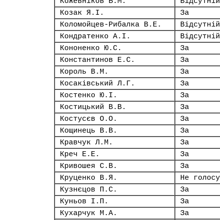
Кожевніков Б.М.
Відсутній
Козак Я.І.
За
Коломойцев-Рибалка В.Е.
Відсутній
Кондратенко А.І.
Відсутній
Кононенко Ю.С.
За
Константинов Е.С.
За
Король В.М.
За
Косаківський Л.Г.
За
Костенко Ю.І.
За
Костицький В.В.
За
Костусєв О.О.
За
Кощинець В.В.
За
Кравчук Л.М.
За
Креч Е.Е.
За
Кривошея С.В.
За
Круценко В.Я.
Не голосу
Кузнєцов П.С.
За
Куньов І.П.
За
Кухарчук М.А.
За