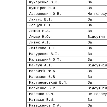
Кучеренко О.Ю.
За
Кушніров М.О.
За
Лавринович О.В.
Не голосу
Лантух В.І.
За
Левцун В.І.
За
Лешан Е.А.
За
Лимар Н.О.
Відсутня
Литюк А.І.
За
Лютікова І.І.
За
Мазуренко В.І.
За
Малєвський О.Т.
За
Мангул А.І.
Відсутній
Марамзін Ф.А.
За
Мармазов Є.В.
За
Мартиновський В.П.
За
Марченко В.Р.
Відсутній
Масенко О.М.
Не голосу
Матвєєв В.Й.
За
Матвієнков С.А.
За