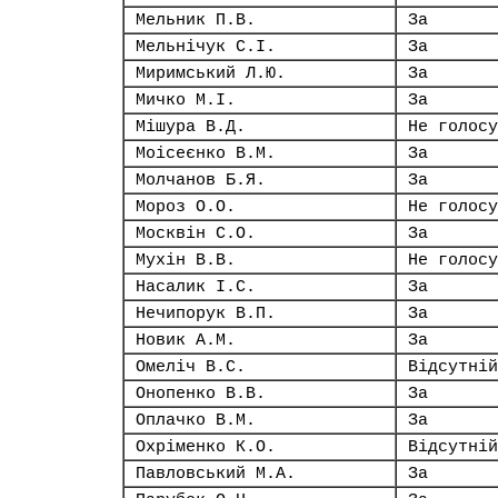
Мельник П.В.
За
Мельнічук С.І.
За
Миримський Л.Ю.
За
Мичко М.І.
За
Мішура В.Д.
Не голосу
Моісеєнко В.М.
За
Молчанов Б.Я.
За
Мороз О.О.
Не голосу
Москвін С.О.
За
Мухін В.В.
Не голосу
Насалик І.С.
За
Нечипорук В.П.
За
Новик А.М.
За
Омеліч В.С.
Відсутній
Онопенко В.В.
За
Оплачко В.М.
За
Охріменко К.О.
Відсутній
Павловський М.А.
За