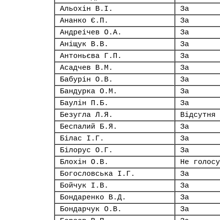
Альохін В.І.
За
Ананко Є.П.
За
Андреічев О.А.
За
Аніщук В.В.
За
Антоньєва Г.П.
За
Асадчев В.М.
За
Бабурін О.В.
За
Бандурка О.М.
За
Баулін П.Б.
За
Безугла Л.Я.
Відсутня
Беспалий Б.Я.
За
Білас І.Г.
За
Білорус О.Г.
За
Блохін О.В.
Не голосу
Богословська І.Г.
За
Бойчук І.В.
За
Бондаренко В.Д.
За
Бондарчук О.В.
За