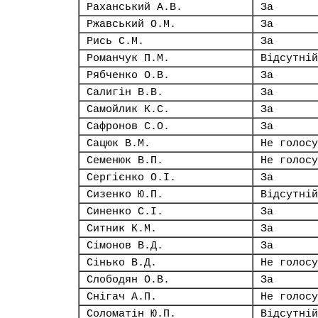
Раханський А.В.
За
Ржавський О.М.
За
Рись С.М.
За
Романчук П.М.
Відсутній
Рябченко О.В.
За
Салигін В.В.
За
Самойлик К.С.
За
Сафронов С.О.
За
Сацюк В.М.
Не голосу
Семенюк В.П.
Не голосу
Сергієнко О.І.
За
Сизенко Ю.П.
Відсутній
Синенко С.І.
За
Ситник К.М.
За
Сімонов В.Д.
За
Сінько В.Д.
Не голосу
Слободян О.В.
За
Снігач А.П.
Не голосу
Соломатін Ю.П.
Відсутній