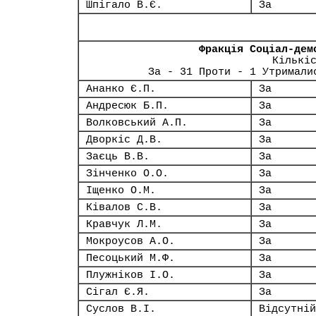
Шпігало В.Є.
За
Фракція Соціал-дем
Кількі
За - 31 Проти - 1 Утримали
Ананко Є.П.
За
Андресюк Б.П.
За
Волковський А.П.
За
Дворкіс Д.В.
За
Заєць В.В.
За
Зінченко О.О.
За
Іщенко О.М.
За
Ківалов С.В.
За
Кравчук Л.М.
За
Мокроусов А.О.
За
Песоцький М.Ф.
За
Плужніков І.О.
За
Сігал Є.Я.
За
Суслов В.І.
Відсутній