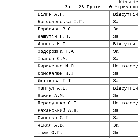
Кількі
За - 28 Проти - 0 Утримали
Білик А.Г.
Відсутній
Богословська І.Г.
За
Горбачов В.С.
За
Дашутін Г.П.
За
Донець Н.Г.
Відсутня
Задорожна Т.А.
За
Іванов С.А.
За
Кириченко М.О.
Не голосу
Коновалюк В.І.
За
Лютікова І.І.
За
Мангул А.І.
Відсутній
Новик А.М.
За
Пересунько С.І.
Не голосу
Раханський А.В.
За
Синенко С.І.
За
Чікал А.В.
За
Шпак О.Г.
За