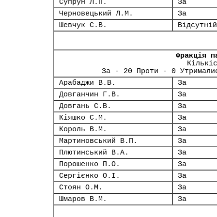
Супрун Л.П.
За
Черновецький Л.М.
За
Шевчук С.В.
Відсутній
Фракція п
Кількі
За - 20 Проти - 0 Утримали
Арабаджи В.В.
За
Довганчин Г.В.
За
Довгань С.В.
За
Кіяшко С.М.
За
Король В.М.
За
Мартиновський В.П.
За
Плютинський В.А.
За
Порошенко П.О.
За
Сергієнко О.І.
За
Стоян О.М.
За
Шмаров В.М.
За