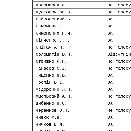
Пономаренко Г.Г.
Не голосу
Пустовойтов В.С.
Не голосу
Райковський Б.С.
За
Самойлик К.С.
За
Симоненко П.М.
За
Сінченко С.Г.
За
Снігач А.П.
Не голосу
Соломатін Ю.П.
Відсутній
Стрижко Л.П.
Не голосу
Танасов С.І.
Не голосу
Тищенко П.В.
За
Тропін В.І.
За
Федоренко Л.П.
За
Хмельовий А.П.
Не голосу
Цибенко П.С.
За
Черенков О.П.
Не голосу
Чивюк М.В.
За
Чичков В.М.
За