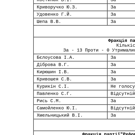
Костинюк Б.І.
За
Криворучко Ю.З.
За
Удовенко Г.Й.
За
Шепа В.В.
За
Фракція п
Кількі
За - 13 Проти - 0 Утримали
Бєлоусова І.А.
За
Діброва В.Г.
За
Кирюшин І.В.
За
Кривошея С.В.
За
Курикін С.І.
Не голосу
Павленко С.Г.
Відсутній
Рись С.М.
За
Самойленко Ю.І.
Відсутній
Хмельницький В.І.
За
Фракція партії"Рефо