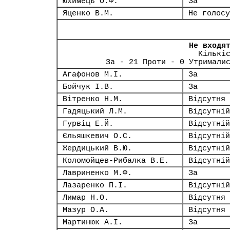
Юхимець О.Ф.
За
Яценко В.М.
Не голосу
Не входя
Кількі
За - 21 Проти - 0 Утримали
Агафонов М.І.
За
Бойчук І.В.
За
Вітренко Н.М.
Відсутня
Гадяцький Л.М.
Відсутній
Гурвіц Е.Й.
Відсутній
Єльяшкевич О.С.
Відсутній
Жердицький В.Ю.
Відсутній
Коломойцев-Рибалка В.Е.
Відсутній
Лавриненко М.Ф.
За
Лазаренко П.І.
Відсутній
Лимар Н.О.
Відсутня
Мазур О.А.
Відсутня
Мартинюк А.І.
За