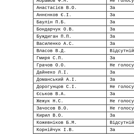
Абрамов Ф.М.
Не голосу
Анастасієв В.О.
За
Аннєнков Є.І.
За
Баулін П.Б.
За
Бондарчук О.В.
За
Буждиган П.П.
За
Василенко А.С.
За
Власов В.Д.
Відсутній
Гмиря С.П.
За
Грачов О.О.
Не голосу
Дайнеко Л.І.
За
Доманський А.І.
За
Дорогунцов С.І.
Не голосу
Єськов В.А.
За
Жежук Н.С.
Не голосу
Зачосов В.О.
Не голосу
Кирил В.О.
За
Кожевніков Б.М.
Відсутній
Корнійчук І.В.
За