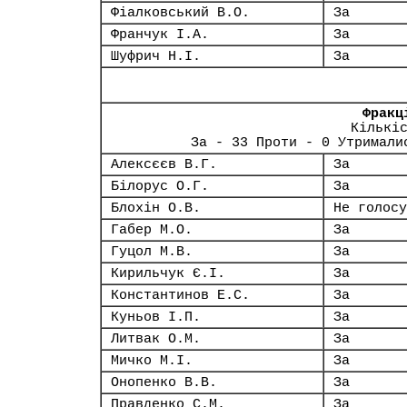
Фіалковський В.О.
За
Франчук І.А.
За
Шуфрич Н.І.
За
Фракц
Кількі
За - 33 Проти - 0 Утримали
Алексєєв В.Г.
За
Білорус О.Г.
За
Блохін О.В.
Не голосу
Габер М.О.
За
Гуцол М.В.
За
Кирильчук Є.І.
За
Константинов Е.С.
За
Куньов І.П.
За
Литвак О.М.
За
Мичко М.І.
За
Онопенко В.В.
За
Правденко С.М.
За