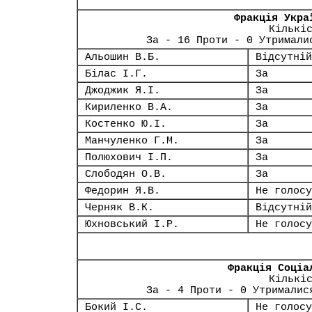
Фракція Укра
Кількі
За - 16 Проти - 0 Утримали
Альошин В.Б.
Відсутній
Білас І.Г.
За
Джоджик Я.І.
За
Кириленко В.А.
За
Костенко Ю.І.
За
Манчуленко Г.М.
За
Полюхович І.П.
За
Слободян О.В.
За
Федорин Я.В.
Не голосу
Черняк В.К.
Відсутній
Юхновський І.Р.
Не голосу
Фракція Соціа
Кількі
За - 4 Проти - 0 Утрималис
Бокий І.С.
Не голосу