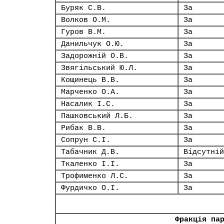
Буряк С.В.
За
Волков О.М.
За
Гуров В.М.
За
Данильчук О.Ю.
За
Задорожній О.В.
За
Звягільський Ю.Л.
За
Кощинець В.В.
За
Марченко О.А.
За
Насалик І.С.
За
Пашковський Л.Б.
За
Рибак В.В.
За
Сопрун С.І.
За
Табачник Д.В.
Відсутній
Ткаленко І.І.
За
Трофименко Л.С.
За
Фурдичко О.І.
За
Фракція па