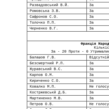
Развадовський В.Й.
За
Ромовська З.В.
За
Сафронов С.О.
За
Толочко П.П.
За
Черненко В.Г.
За
Фракція Наро
Кількі
За - 20 Проти - 0 Утримали
Балашов Г.В.
Відсутній
Безсмертний Р.П.
За
Журавський В.С.
За
Карпов О.М.
За
Кириченко С.О.
За
Ковалко М.П.
Не голосу
Костржевськй Д.Б.
За
Мартиненко М.В.
За
Петров О.В.
Не голосу