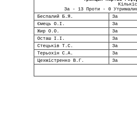
Кількі
За - 13 Проти - 0 Утримали
Беспалий Б.Я.
За
Ємець О.І.
За
Жир О.О.
За
Осташ І.І.
За
Стецьків Т.С.
За
Терьохін С.А.
За
Цехмістренко В.Г.
За