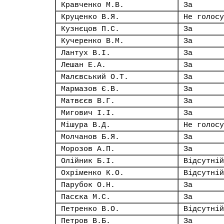
Кравченко М.В.
За
Круценко В.Я.
Не голосу
Кузнєцов П.С.
За
Кучеренко В.М.
За
Лантух В.І.
За
Лешан Е.А.
За
Малєвський О.Т.
За
Мармазов Є.В.
За
Матвєєв В.Г.
За
Мигович І.І.
За
Мішура В.Д.
Не голосу
Молчанов Б.Я.
За
Морозов А.П.
За
Олійник Б.І.
Відсутній
Охріменко К.О.
Відсутній
Парубок О.Н.
За
Пасєка М.С.
За
Петренко В.О.
Відсутній
Петров В.Б.
За