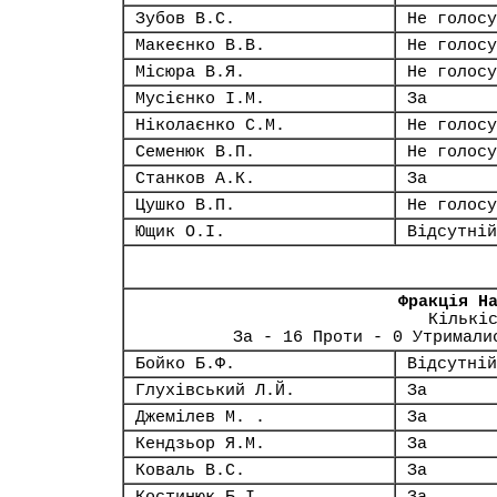
Зубов В.С.
Не голосу
Макеєнко В.В.
Не голосу
Місюра В.Я.
Не голосу
Мусієнко І.М.
За
Ніколаєнко С.М.
Не голосу
Семенюк В.П.
Не голосу
Станков А.К.
За
Цушко В.П.
Не голосу
Ющик О.І.
Відсутній
Фракція Н
Кількі
За - 16 Проти - 0 Утримали
Бойко Б.Ф.
Відсутній
Глухівський Л.Й.
За
Джемілев М. .
За
Кендзьор Я.М.
За
Коваль В.С.
За