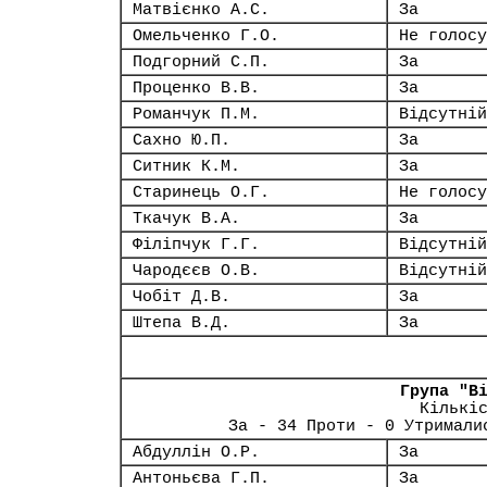
Матвієнко А.С.
За
Омельченко Г.О.
Не голосу
Подгорний С.П.
За
Проценко В.В.
За
Романчук П.М.
Відсутній
Сахно Ю.П.
За
Ситник К.М.
За
Старинець О.Г.
Не голосу
Ткачук В.А.
За
Філіпчук Г.Г.
Відсутній
Чародєєв О.В.
Відсутній
Чобіт Д.В.
За
Штепа В.Д.
За
Група "В
Кількі
За - 34 Проти - 0 Утримали
Абдуллін О.Р.
За
Антоньєва Г.П.
За