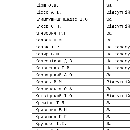
Кірш О.В.
За
Кіссе А.І.
Відсутній
Климпуш-Цинцадзе І.О.
За
Клюєв С.П.
Відсутній
Князевич Р.П.
За
Кодола О.М.
За
Козак Т.Р.
Не голосу
Козир Б.Ю.
Не голосу
Колєсніков Д.В.
Не голосу
Кононенко І.В.
Не голосу
Корнацький А.О.
За
Король В.М.
Відсутній
Корчинська О.А.
За
Котвіцький І.О.
Відсутній
Кремінь Т.Д.
За
Кривенко В.М.
За
Кривошея Г.Г.
За
Крулько І.І.
За