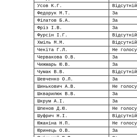
Усов К.Г.
Відсутній
Федорук М.Т.
За
Філатов Б.А.
За
Фріз І.В.
За
Фурсін І.Г.
Відсутній
Хміль М.М.
Відсутній
Чекіта Г.Л.
Не голосу
Червакова О.В.
За
Чижмарь Ю.В.
За
Чумак В.В.
Відсутній
Шевченко О.Л.
За
Шинькович А.В.
Не голосу
Шкварилюк В.В.
За
Шкрум А.І.
За
Шпенов Д.Ю.
Не голосу
Шуфрич Н.І.
Відсутній
Южаніна Н.П.
Не голосу
Юринець О.В.
За