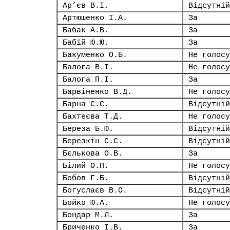
Ар’єв В.І.
Відсутній
Артюшенко І.А.
За
Бабак А.В.
За
Бабій Ю.Ю.
За
Бакуменко О.Б.
Не голосу
Балога В.І.
Не голосу
Балога П.І.
За
Барвіненко В.Д.
Не голосу
Барна С.С.
Відсутній
Бахтеєва Т.Д.
Не голосу
Береза Б.Ю.
Відсутній
Березкін С.С.
Відсутній
Бєлькова О.В.
За
Білий О.П.
Не голосу
Бобов Г.Б.
Відсутній
Богуслаєв В.О.
Відсутній
Бойко Ю.А.
Не голосу
Бондар М.Л.
За
Бриченко І.В.
За