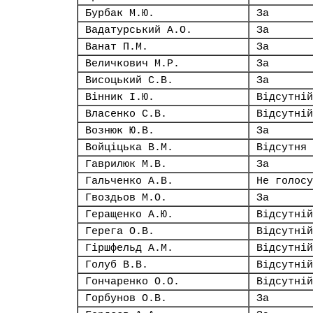
Бурбак М.Ю.
За
Вадатурський А.О.
За
Ванат П.М.
За
Величкович М.Р.
За
Висоцький С.В.
За
Вінник І.Ю.
Відсутній
Власенко С.В.
Відсутній
Вознюк Ю.В.
За
Войціцька В.М.
Відсутня
Гаврилюк М.В.
За
Гальченко А.В.
Не голосу
Гвоздьов М.О.
За
Геращенко А.Ю.
Відсутній
Герега О.В.
Відсутній
Гіршфельд А.М.
Відсутній
Голуб В.В.
Відсутній
Гончаренко О.О.
Відсутній
Горбунов О.В.
За