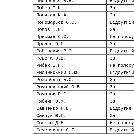
Писаренко В.В.
Відсутній
Побер І.М.
За
Поляков М.А.
За
Пономарьов О.С.
Відсутній
Попов І.В.
За
Пресман О.С.
Не голосу
Продан О.П.
За
Рабінович В.З.
Відсутній
Ревега О.В.
За
Рибак І.П.
Не голосу
Рибчинський Є.Ю.
Відсутній
Розенблат Б.С.
За
Романовський О.В.
За
Романюк Р.С.
За
Рябчин О.М.
За
Савченко Н.В.
Відсутня
Савчук Ю.П.
За
Святаш Д.В.
Не голосу
Семенченко С.І.
Відсутній