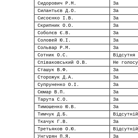
Сидорович Р.М.
За
Силантьєв Д.О.
За
Сисоєнко І.В.
За
Скрипник О.О.
За
Соболєв Є.В.
За
Соловей Ю.І.
За
Сольвар Р.М.
За
Сотник О.С.
Відсутня
Співаковський О.В.
Не голосу
Сташук В.Ф.
За
Сторожук Д.А.
За
Супруненко О.І.
За
Сюмар В.П.
За
Тарута С.О.
За
Тимошенко Ю.В.
За
Тимчук Д.Б.
Відсутній
Ткачук Г.В.
За
Третьяков О.Ю.
Відсутній
Унгурян П.Я.
За