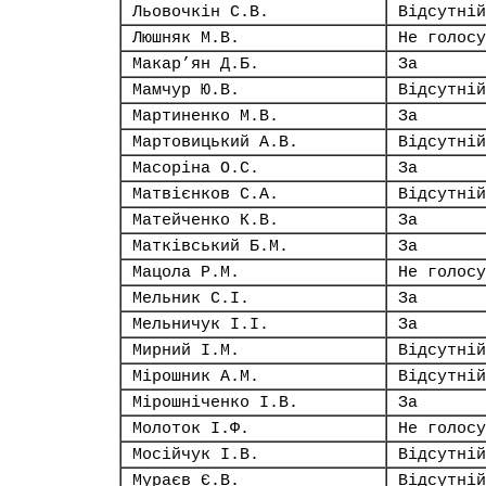
Льовочкін С.В.
Відсутній
Люшняк М.В.
Не голосу
Макар’ян Д.Б.
За
Мамчур Ю.В.
Відсутній
Мартиненко М.В.
За
Мартовицький А.В.
Відсутній
Масоріна О.С.
За
Матвієнков С.А.
Відсутній
Матейченко К.В.
За
Матківський Б.М.
За
Мацола Р.М.
Не голосу
Мельник С.І.
За
Мельничук І.І.
За
Мирний І.М.
Відсутній
Мірошник А.М.
Відсутній
Мірошніченко І.В.
За
Молоток І.Ф.
Не голосу
Мосійчук І.В.
Відсутній
Мураєв Є.В.
Відсутній