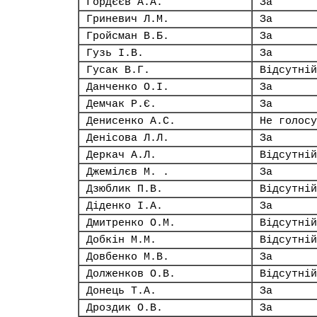
Гордєєв А.А.
За
Гриневич Л.М.
За
Гройсман В.Б.
За
Гузь І.В.
За
Гусак В.Г.
Відсутній
Данченко О.І.
За
Демчак Р.Є.
За
Денисенко А.С.
Не голосу
Денісова Л.Л.
За
Деркач А.Л.
Відсутній
Джемілєв М. .
За
Дзюблик П.В.
Відсутній
Діденко І.А.
За
Дмитренко О.М.
Відсутній
Добкін М.М.
Відсутній
Довбенко М.В.
За
Долженков О.В.
Відсутній
Донець Т.А.
За
Дроздик О.В.
За