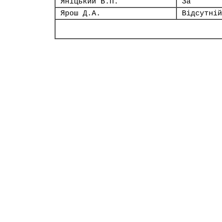
Яніцький В.П.
За
Ярош Д.А.
Відсутній