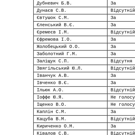
Дубневич Б.В.
За
Дунаєв С.В.
Відсутній
Євтушок С.М.
За
Єленський В.Є.
За
Єремеєв І.М.
Відсутній
Єфремова І.О.
За
Жолобецький О.О.
За
Заболотний Г.М.
За
Заліщук С.П.
Відсутня
Звягільський Ю.Л.
Відсутній
Іванчук А.В.
За
Івченко В.Є.
За
Ільюк А.О.
Відсутній
Іоффе Ю.Я.
Не голосу
Іщенко В.О.
Не голосу
Каплін С.М.
За
Кацуба В.М.
Відсутній
Кириченко О.М.
За
Ківалов С.В.
Відсутній