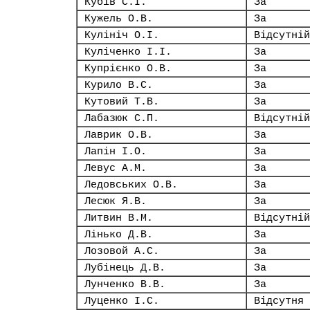
Кубів С.І.
За
Кужель О.В.
За
Кулініч О.І.
Відсутній
Куліченко І.І.
За
Купрієнко О.В.
За
Курило В.С.
За
Кутовий Т.В.
За
Лабазюк С.П.
Відсутній
Лаврик О.В.
За
Лапін І.О.
За
Левус А.М.
За
Ледовських О.В.
За
Лесюк Я.В.
За
Литвин В.М.
Відсутній
Лінько Д.В.
За
Лозовой А.С.
За
Лубінець Д.В.
За
Лунченко В.В.
За
Луценко І.С.
Відсутня