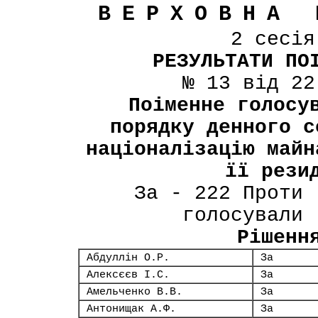
ВЕРХОВНА 
2 сесі
РЕЗУЛЬТАТИ ПО
№ 13 від 22
Поіменне голосу
порядку денного с
націоналізацію майн
її рези
За - 222 Проти 
голосували 
Рішенн
Абдуллін О.Р.
За
Алексєєв І.С.
За
Амельченко В.В.
За
Антонищак А.Ф.
За