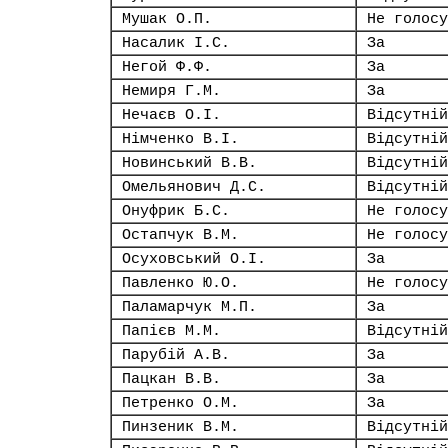
Мушак О.П.
Не голосу
Насалик І.С.
За
Негой Ф.Ф.
За
Немиря Г.М.
За
Нечаєв О.І.
Відсутній
Німченко В.І.
Відсутній
Новинський В.В.
Відсутній
Омельянович Д.С.
Відсутній
Онуфрик Б.С.
Не голосу
Остапчук В.М.
Не голосу
Осуховський О.І.
За
Павленко Ю.О.
Не голосу
Паламарчук М.П.
За
Папієв М.М.
Відсутній
Парубій А.В.
За
Пацкан В.В.
За
Петренко О.М.
За
Пинзеник В.М.
Відсутній