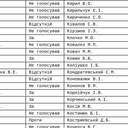
Не голосував
Кирил В.О.
Не голосував
Кирильчук Є.І.
Не голосував
Кириченко С.О.
Відсутній
Ківалов С.В.
Не голосував
Кірімов І.З.
За
Клочко М.О.
.
Не голосував
Ковалко М.П.
Не голосував
Ковач М.М.
За
Кожин Б.Б.
Не голосував
Коліушко І.Б.
ка В.Е.
Відсутній
Кондратевський С.М.
Відсутній
Коновалюк В.І.
Не голосував
Кононов В.М.
.
За
Корнійчук І.В.
За
Корчинський А.І.
.
За
Косів М.В.
Не голосував
Костинюк Б.І.
Проти
Костржевськй Д.Б.
Не голосував
Кочерга В.Г.