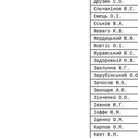
Друзюк С.О.
Єльчанінов В.С.
Ємець О.І.
Єськов В.А.
Жеваго К.В.
Жердицький В.Ю.
Жовтіс О.І.
Журавський В.С.
Задорожній О.В.
Заклунна В.Г.
Зарубінський О.О
Зачосов В.О.
Звонарж А.Ю.
Зінченко О.О.
Іванов В.Г.
Іоффе Ю.Я.
Іщенко О.М.
Карпов О.М.
Квят В.П.