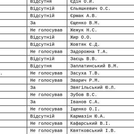
Відсутня
Єдін О.Й.
Відсутній
Єльяшкевич О.С.
Відсутній
Єрмак А.В.
За
Єщенко В.М.
Не голосував
Жежук Н.С.
Відсутній
Жир О.О.
Відсутній
Жовтяк Є.Д.
Не голосував
Задорожна Т.А.
Відсутній
Заєць В.В.
Відсутня
Заплатинський В.М.
.
Не голосував
Засуха Т.В.
Не голосував
Зварич Р.М.
За
Звягільський Ю.Л.
Не голосував
Зубов В.С.
За
Іванов С.А.
Не голосував
Іщенко О.І.
Відсутній
Кармазін Ю.А.
Не голосував
Кафарський В.І.
Не голосував
Квятковський І.В.