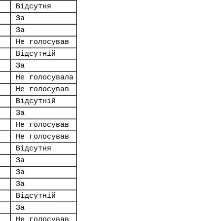
Відсутня
За
За
Не голосував
Відсутній
За
Не голосувала
Не голосував
Відсутній
За
Не голосував
Не голосував
Відсутня
За
За
За
Відсутній
За
Не голосував