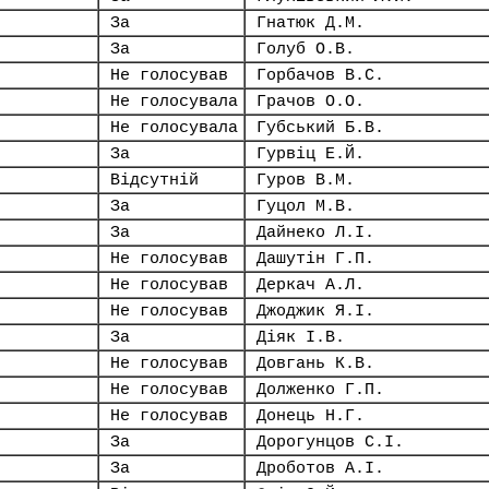
За
Гнатюк Д.М.
За
Голуб О.В.
Не голосував
Горбачов В.С.
Не голосувала
Грачов О.О.
Не голосувала
Губський Б.В.
За
Гурвіц Е.Й.
Відсутній
Гуров В.М.
За
Гуцол М.В.
За
Дайнеко Л.І.
Не голосував
Дашутін Г.П.
Не голосував
Деркач А.Л.
Не голосував
Джоджик Я.І.
За
Діяк І.В.
Не голосував
Довгань К.В.
Не голосував
Долженко Г.П.
Не голосував
Донець Н.Г.
За
Дорогунцов С.І.
За
Дроботов А.І.