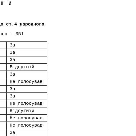
ЇНИ
до ст.4 народного
ого - 351
За
За
За
Відсутній
За
Не голосував
За
За
Не голосував
Відсутній
Не голосував
Не голосував
За