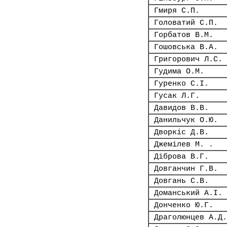
Гмиря С.П.
Головатий С.П.
Горбатов В.М.
Гошовська В.А.
Григорович Л.С.
Гудима О.М.
Гуренко С.І.
Гусак Л.Г.
Давидов В.В.
Данильчук О.Ю.
Дворкіс Д.В.
Джемілев М. .
Діброва В.Г.
Довганчин Г.В.
Довгань С.В.
Доманський А.І.
Донченко Ю.Г.
Драголюнцев А.Д.