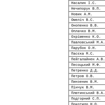
Насалик І.С.
Нечипорук В.П.
Новик А.М.
Омеліч В.С.
Онопенко В.В.
Оплачко В.М.
Охріменко К.О.
Павловський М.А.
Парубок О.Н.
Пасєка М.С.
Пейгалайнен А.В.
Песоцький М.Ф.
Петренко Д.Д.
Петров О.В.
Пинзеник В.М.
Пінчук В.М.
Плютинський В.А.
Подгорний С.П.
Покотило Н.О.