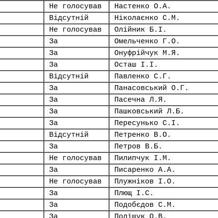
Не голосував
Настенко О.А.
Відсутній
Ніколаєнко С.М.
Не голосував
Олійник Б.І.
За
Омельченко Г.О.
За
Онуфрійчук М.Я.
За
Осташ І.І.
Відсутній
Павленко С.Г.
За
Панасовський О.Г.
За
Пасечна Л.Я.
За
Пашковський Л.Б.
За
Пересунько С.І.
Відсутній
Петренко В.О.
За
Петров В.Б.
Не голосував
Пилипчук І.М.
За
Писаренко А.А.
Не голосував
Плужніков І.О.
За
Плющ І.С.
За
Подобєдов С.М.
За
Поліщук О.В.