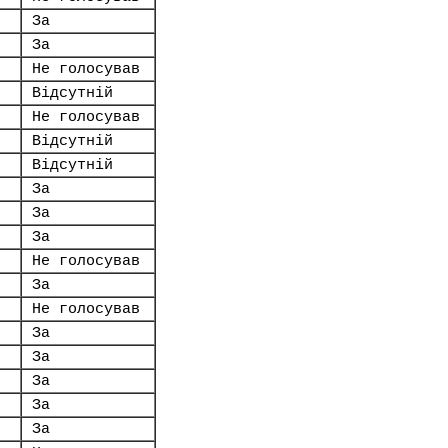
За
За
Не голосував
Відсутній
Не голосував
Відсутній
Відсутній
За
За
За
Не голосував
За
Не голосував
За
За
За
За
За