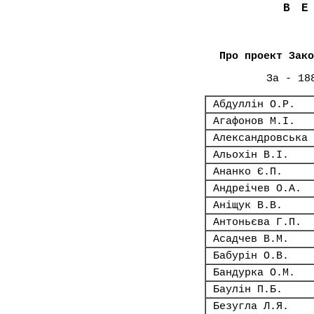
В
Про проект Зако
За - 18
Абдуллін О.Р.
Агафонов М.І.
Александровська 
Альохін В.І.
Ананко Є.П.
Андреічев О.А.
Аніщук В.В.
Антоньєва Г.П.
Асадчев В.М.
Бабурін О.В.
Бандурка О.М.
Баулін П.Б.
Безугла Л.Я.