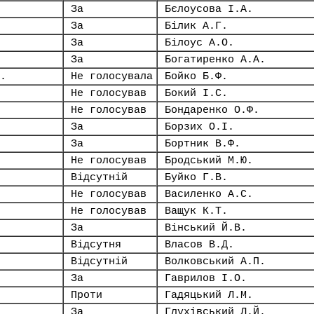
За
Бєлоусова І.А.
За
Білик А.Г.
За
Білоус А.О.
За
Богатиренко А.А.
.
Не голосувала
Бойко Б.Ф.
Не голосував
Бокий І.С.
Не голосував
Бондаренко О.Ф.
За
Борзих О.І.
За
Бортник В.Ф.
Не голосував
Бродський М.Ю.
Відсутній
Буйко Г.В.
Не голосував
Василенко А.С.
Не голосував
Ващук К.Т.
За
Вінський Й.В.
Відсутня
Власов В.Д.
Відсутній
Волковський А.П.
За
Гаврилов І.О.
Проти
Гадяцький Л.М.
За
Глухівський Л.Й.