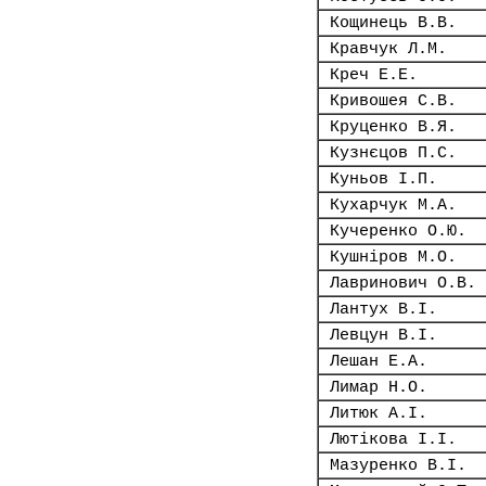
Кощинець В.В.
Кравчук Л.М.
Креч Е.Е.
Кривошея С.В.
Круценко В.Я.
Кузнєцов П.С.
Куньов І.П.
Кухарчук М.А.
Кучеренко О.Ю.
Кушніров М.О.
Лавринович О.В.
Лантух В.І.
Левцун В.І.
Лешан Е.А.
Лимар Н.О.
Литюк А.І.
Лютікова І.І.
Мазуренко В.І.