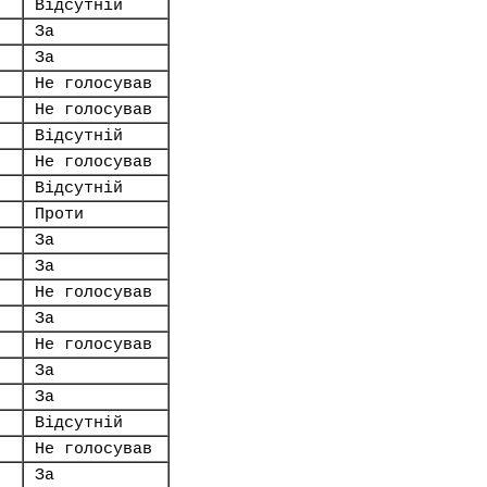
Відсутній
За
За
Не голосував
Не голосував
Відсутній
Не голосував
Відсутній
Проти
За
За
Не голосував
За
Не голосував
За
За
Відсутній
Не голосував
За