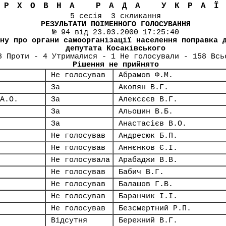
ЕРХОВНА РАДА УКРА
5 сесія 3 скликання
РЕЗУЛЬТАТИ ПОІМЕННОГО ГОЛОСУВАННЯ
№ 94 від 23.03.2000 17:25:40
ну про органи самоорганізації населення поправка 
депутата Косаківського
8 Проти - 4 Утрималися - 1 Не голосували - 158 Всь
Рішення не прийнято
Не голосував
Абрамов Ф.М.
За
Акопян В.Г.
А.О.
За
Алексєєв В.Г.
За
Альошин В.Б.
За
Анастасієв В.О.
Не голосував
Андресюк Б.П.
Не голосував
Аннєнков Є.І.
Не голосувала
Арабаджи В.В.
Не голосував
Бабич В.Г.
Не голосував
Балашов Г.В.
Не голосував
Баранчик І.І.
Не голосував
Безсмертний Р.П.
Відсутня
Бережний В.Г.