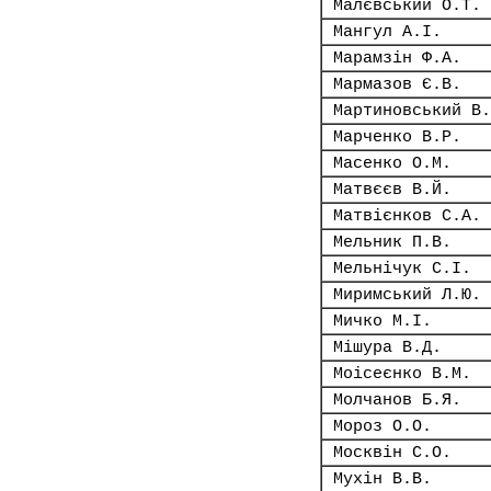
Малєвський О.Т.
Мангул А.І.
Марамзін Ф.А.
Мармазов Є.В.
Мартиновський В.
Марченко В.Р.
Масенко О.М.
Матвєєв В.Й.
Матвієнков С.А.
Мельник П.В.
Мельнічук С.І.
Миримський Л.Ю.
Мичко М.І.
Мішура В.Д.
Моісеєнко В.М.
Молчанов Б.Я.
Мороз О.О.
Москвін С.О.
Мухін В.В.