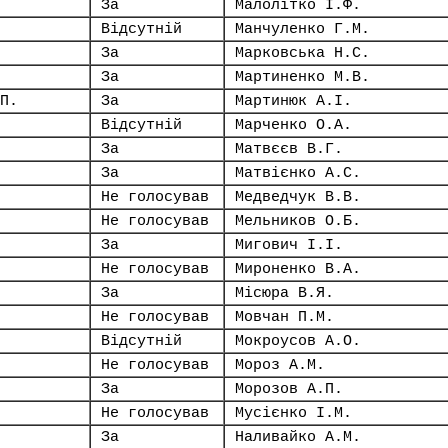
За
Малолітко І.Ф.
Відсутній
Манчуленко Г.М.
За
Марковська Н.С.
За
Мартиненко М.В.
П.
За
Мартинюк А.І.
Відсутній
Марченко О.А.
За
Матвєєв В.Г.
За
Матвієнко А.С.
Не голосував
Медведчук В.В.
Не голосував
Мельников О.Б.
За
Мигович І.І.
Не голосував
Мироненко В.А.
За
Місюра В.Я.
Не голосував
Мовчан П.М.
Відсутній
Мокроусов А.О.
Не голосував
Мороз А.М.
За
Морозов А.П.
Не голосував
Мусієнко І.М.
За
Наливайко А.М.