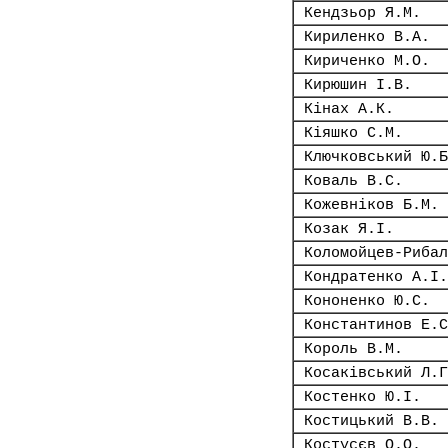
Кендзьор Я.М.
Кириленко В.А.
Кириченко М.О.
Кирюшин І.В.
Кінах А.К.
Кіяшко С.М.
Ключковський Ю.Б
Коваль В.С.
Кожевніков Б.М.
Козак Я.І.
Коломойцев-Рибал
Кондратенко А.І.
Кононенко Ю.С.
Константинов Е.С
Король В.М.
Косаківський Л.Г
Костенко Ю.І.
Костицький В.В.
Костусєв О.О.