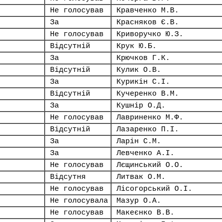
Не голосував
Кравченко М.В.
За
Красняков Є.В.
Не голосував
Криворучко Ю.З.
Відсутній
Крук Ю.Б.
За
Крючков Г.К.
Відсутній
Кулик О.В.
За
Курикін С.І.
Відсутній
Кучеренко В.М.
За
Кушнір О.Д.
Не голосував
Лавриненко М.Ф.
Відсутній
Лазаренко П.І.
За
Ларін С.М.
За
Левченко А.І.
Не голосував
Лєщинський О.О.
Відсутня
Литвак О.М.
Не голосував
Лісогорський О.І.
Не голосувала
Мазур О.А.
Не голосував
Макеєнко В.В.