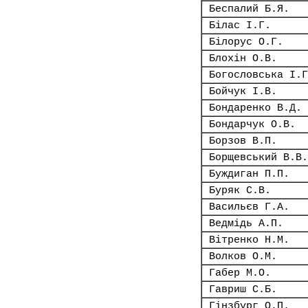
Беспалий Б.Я.
Білас І.Г.
Білорус О.Г.
Блохін О.В.
Богословська І.Г
Бойчук І.В.
Бондаренко В.Д.
Бондарчук О.В.
Борзов В.П.
Борщевський В.В.
Буждиган П.П.
Буряк С.В.
Васильєв Г.А.
Ведмідь А.П.
Вітренко Н.М.
Волков О.М.
Габер М.О.
Гавриш С.Б.
Гінзбург О.П.