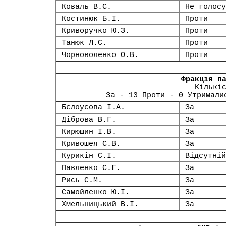
Коваль В.С.
Не голосу
Костинюк Б.І.
Проти
Криворучко Ю.З.
Проти
Танюк Л.С.
Проти
Чорноволенко О.В.
Проти
Фракція п
Кількі
За - 13 Проти - 0 Утримали
Бєлоусова І.А.
За
Діброва В.Г.
За
Кирюшин І.В.
За
Кривошея С.В.
За
Курикін С.І.
Відсутній
Павленко С.Г.
За
Рись С.М.
За
Самойленко Ю.І.
За
Хмельницький В.І.
За