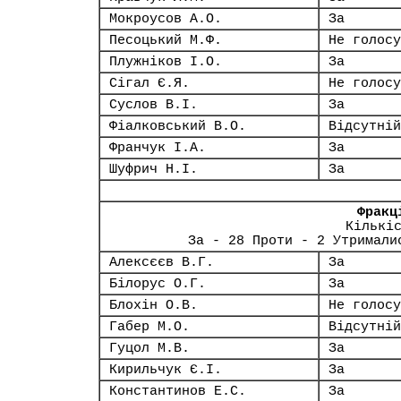
Мокроусов А.О.
За
Песоцький М.Ф.
Не голосу
Плужніков І.О.
За
Сігал Є.Я.
Не голосу
Суслов В.І.
За
Фіалковський В.О.
Відсутній
Франчук І.А.
За
Шуфрич Н.І.
За
Фракц
Кількі
За - 28 Проти - 2 Утримали
Алексєєв В.Г.
За
Білорус О.Г.
За
Блохін О.В.
Не голосу
Габер М.О.
Відсутній
Гуцол М.В.
За
Кирильчук Є.І.
За
Константинов Е.С.
За