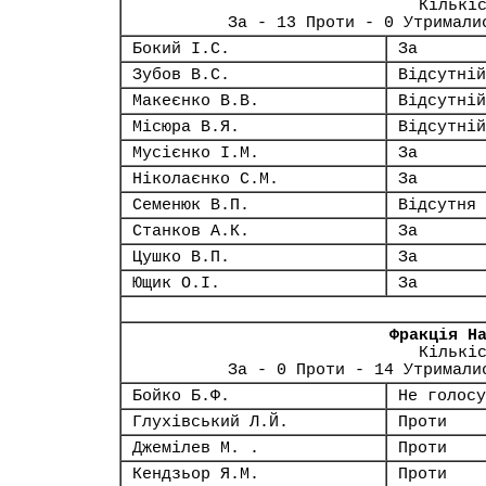
Кількі
За - 13 Проти - 0 Утримали
Бокий І.С.
За
Зубов В.С.
Відсутній
Макеєнко В.В.
Відсутній
Місюра В.Я.
Відсутній
Мусієнко І.М.
За
Ніколаєнко С.М.
За
Семенюк В.П.
Відсутня
Станков А.К.
За
Цушко В.П.
За
Ющик О.І.
За
Фракція Н
Кількі
За - 0 Проти - 14 Утримали
Бойко Б.Ф.
Не голосу
Глухівський Л.Й.
Проти
Джемілев М. .
Проти
Кендзьор Я.М.
Проти