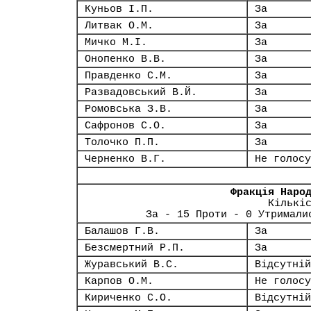
Куньов І.П.
За
Литвак О.М.
За
Мичко М.І.
За
Онопенко В.В.
За
Правденко С.М.
За
Развадовський В.Й.
За
Ромовська З.В.
За
Сафронов С.О.
За
Толочко П.П.
За
Черненко В.Г.
Не голосу
Фракція Наро
Кількі
За - 15 Проти - 0 Утримали
Балашов Г.В.
За
Безсмертний Р.П.
За
Журавський В.С.
Відсутній
Карпов О.М.
Не голосу
Кириченко С.О.
Відсутній