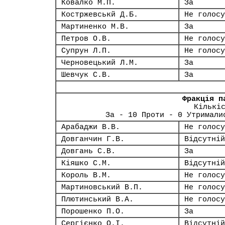
Ковалко М.П.
За
Костржевськй Д.Б.
Не голосу
Мартиненко М.В.
За
Петров О.В.
Не голосу
Супрун Л.П.
Не голосу
Черновецький Л.М.
За
Шевчук С.В.
За
Фракція п
Кількі
За - 10 Проти - 0 Утримали
Арабаджи В.В.
Не голосу
Довганчин Г.В.
Відсутній
Довгань С.В.
За
Кіяшко С.М.
Відсутній
Король В.М.
Не голосу
Мартиновський В.П.
Не голосу
Плютинський В.А.
Не голосу
Порошенко П.О.
За
Сергієнко О.І.
Відсутній