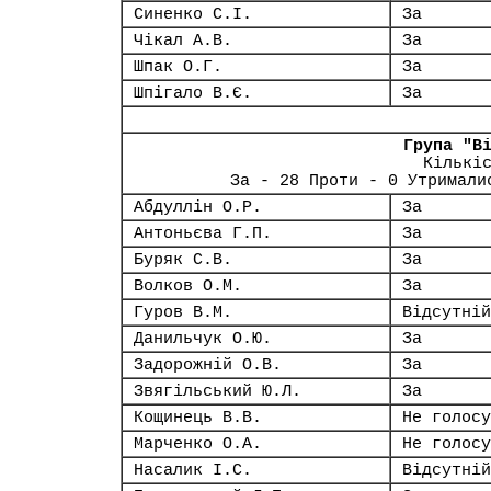
Синенко С.І.
За
Чікал А.В.
За
Шпак О.Г.
За
Шпігало В.Є.
За
Група "В
Кількі
За - 28 Проти - 0 Утримали
Абдуллін О.Р.
За
Антоньєва Г.П.
За
Буряк С.В.
За
Волков О.М.
За
Гуров В.М.
Відсутній
Данильчук О.Ю.
За
Задорожній О.В.
За
Звягільський Ю.Л.
За
Кощинець В.В.
Не голосу
Марченко О.А.
Не голосу
Насалик І.С.
Відсутній