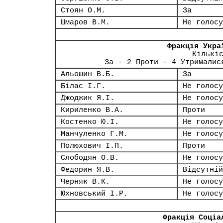
Стоян О.М.
За
Шмаров В.М.
Не голосу
Фракція Укра
Кількі
За - 2 Проти - 4 Утрималис
Альошин В.Б.
За
Білас І.Г.
Не голосу
Джоджик Я.І.
Не голосу
Кириленко В.А.
Проти
Костенко Ю.І.
Не голосу
Манчуленко Г.М.
Не голосу
Полюхович І.П.
Проти
Слободян О.В.
Не голосу
Федорин Я.В.
Відсутній
Черняк В.К.
Не голосу
Юхновський І.Р.
Не голосу
Фракція Соціа