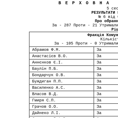
ВЕРХОВНА
5 се
РЕЗУЛЬТАТИ 
№ 6 від 
Про обран
За - 287 Проти - 21 Утримал
Рі
Фракція Кому
Кількіс
За - 105 Проти - 0 Утримал
Абрамов Ф.М.
За
Анастасієв В.О.
За
Аннєнков Є.І.
За
Баулін П.Б.
За
Бондарчук О.В.
За
Буждиган П.П.
За
Василенко А.С.
За
Власов В.Д.
За
Гмиря С.П.
За
Грачов О.О.
За
Дайнеко Л.І.
За