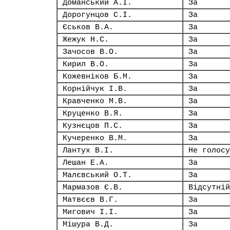
Доманський А.І.
За
Дорогунцов С.І.
За
Єськов В.А.
За
Жежук Н.С.
За
Зачосов В.О.
За
Кирил В.О.
За
Кожевніков Б.М.
За
Корнійчук І.В.
За
Кравченко М.В.
За
Круценко В.Я.
За
Кузнєцов П.С.
За
Кучеренко В.М.
За
Лантух В.І.
Не голосу
Лешан Е.А.
За
Малєвський О.Т.
За
Мармазов Є.В.
Відсутній
Матвєєв В.Г.
За
Мигович І.І.
За
Мішура В.Д.
За