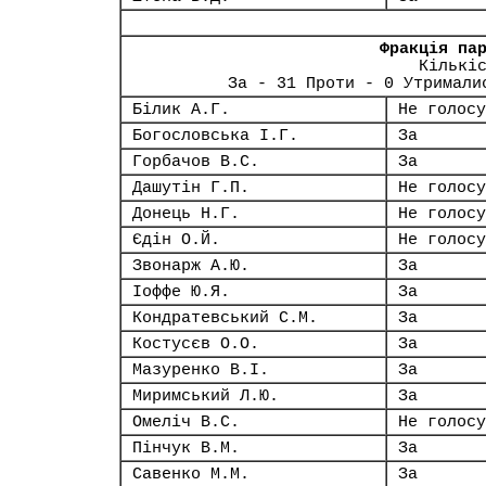
Фракція па
Кількі
За - 31 Проти - 0 Утримали
Білик А.Г.
Не голосу
Богословська І.Г.
За
Горбачов В.С.
За
Дашутін Г.П.
Не голосу
Донець Н.Г.
Не голосу
Єдін О.Й.
Не голосу
Звонарж А.Ю.
За
Іоффе Ю.Я.
За
Кондратевський С.М.
За
Костусєв О.О.
За
Мазуренко В.І.
За
Миримський Л.Ю.
За
Омеліч В.С.
Не голосу
Пінчук В.М.
За
Савенко М.М.
За