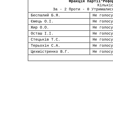
Фракція партії"Рефо
Кількі
За - 2 Проти - 0 Утрималис
Беспалий Б.Я.
Не голосу
Ємець О.І.
Не голосу
Жир О.О.
Не голосу
Осташ І.І.
Не голосу
Стецьків Т.С.
Не голосу
Терьохін С.А.
Не голосу
Цехмістренко В.Г.
Не голосу