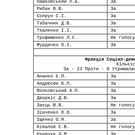
Пашковський Л.Б.
За
Рибак В.В.
За
Сопрун С.І.
За
Табачник Д.В.
За
Ткаленко І.І.
За
Трофименко Л.С.
Не голосу
Фурдичко О.І.
За
Фракція Соціал-дем
Кількі
За - 23 Проти - 0 Утримали
Ананко Є.П.
За
Андресюк Б.П.
За
Волковський А.П.
За
Дворкіс Д.В.
За
Заєць В.В.
Не голосу
Зінченко О.О.
За
Іщенко О.М.
За
Ківалов С.В.
Не голосу
Кравчук Л.М.
За