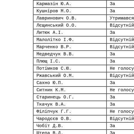
Кармазін Ю.А.
За
Кушніров М.О.
За
Лавринович О.В.
Утримався
Лєщинський О.О.
Відсутній
Литюк А.І.
За
Малолітко І.Ф.
Відсутній
Марченко В.Р.
Відсутній
Медведчук В.В.
За
Плющ І.С.
За
Потімков С.Ю.
Не голосу
Ржавський О.М.
Відсутній
Сахно Ю.П.
За
Ситник К.М.
Не голосу
Старинець О.Г.
За
Ткачук В.А.
За
Філіпчук Г.Г.
Не голосу
Чародєєв О.В.
Відсутній
Чобіт Д.В.
За
Штепа В.Д.
За