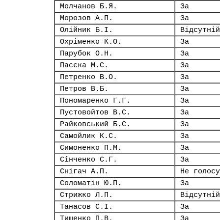
Молчанов Б.Я.
За
Морозов А.П.
За
Олійник Б.І.
Відсутній
Охріменко К.О.
За
Парубок О.Н.
За
Пасєка М.С.
За
Петренко В.О.
За
Петров В.Б.
За
Пономаренко Г.Г.
За
Пустовойтов В.С.
За
Райковський Б.С.
За
Самойлик К.С.
За
Симоненко П.М.
За
Сінченко С.Г.
За
Снігач А.П.
Не голосу
Соломатін Ю.П.
За
Стрижко Л.П.
Відсутній
Танасов С.І.
За
Тищенко П.В.
За