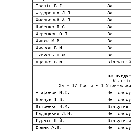
Тропін В.І.
За
Федоренко Л.П.
За
Хмельовий А.П.
За
Цибенко П.С.
За
Черенков О.П.
За
Чивюк М.В.
За
Чичков В.М.
За
Юхимець О.Ф.
За
Яценко В.М.
Відсутній
Не входя
Кількі
За - 17 Проти - 1 Утрималис
Агафонов М.І.
Не голосу
Бойчук І.В.
Не голосу
Вітренко Н.М.
Відсутня
Гадяцький Л.М.
Не голосу
Гурвіц Е.Й.
Відсутній
Єрмак А.В.
Не голосу