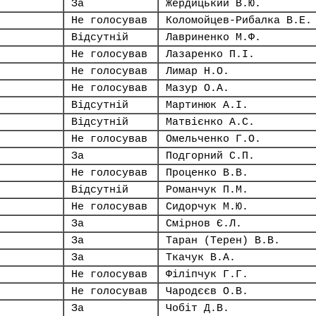
За
Жердицький В.Ю.
Не голосував
Коломойцев-Рибалка В.Е.
Відсутній
Лавриненко М.Ф.
Не голосував
Лазаренко П.І.
Не голосував
Лимар Н.О.
Не голосував
Мазур О.А.
Відсутній
Мартинюк А.І.
Відсутній
Матвієнко А.С.
Не голосував
Омельченко Г.О.
За
Подгорний С.П.
Не голосував
Проценко В.В.
Відсутній
Романчук П.М.
Не голосував
Сидорчук М.Ю.
За
Смірнов Є.Л.
За
Таран (Терен) В.В.
За
Ткачук В.А.
Не голосував
Філіпчук Г.Г.
Не голосував
Чародєєв О.В.
За
Чобіт Д.В.