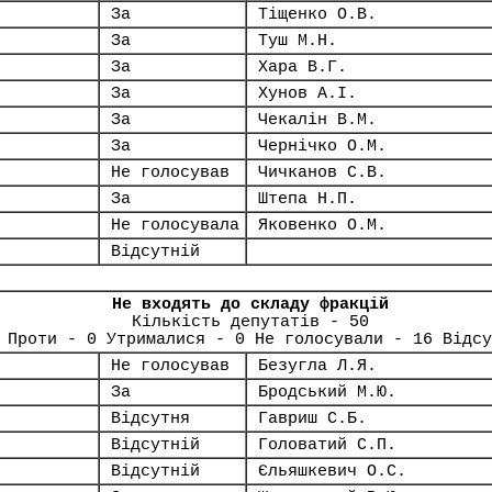
За
Тіщенко О.В.
За
Туш М.Н.
За
Хара В.Г.
За
Хунов А.І.
За
Чекалін В.М.
За
Чернічко О.М.
Не голосував
Чичканов С.В.
За
Штепа Н.П.
Не голосувала
Яковенко О.М.
Відсутній
Не входять до складу фракцій
Кількість депутатів - 50
 Проти - 0 Утрималися - 0 Не голосували - 16 Відсу
Не голосував
Безугла Л.Я.
За
Бродський М.Ю.
Відсутня
Гавриш С.Б.
Відсутній
Головатий С.П.
Відсутній
Єльяшкевич О.С.