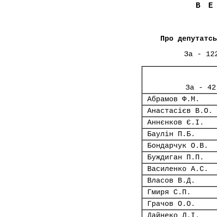
В
Про депутатсь
За - 12
За - 42
Абрамов Ф.М.
Анастасієв В.О.
Аннєнков Є.І.
Баулін П.Б.
Бондарчук О.В.
Буждиган П.П.
Василенко А.С.
Власов В.Д.
Гмиря С.П.
Грачов О.О.
Дайнеко Л.І.