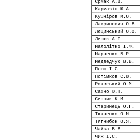
Єрмак А.В.
Кармазін Ю.А.
Кушніров М.О.
Лавринович О.В.
Лєщинський О.О.
Литюк А.І.
Малолітко І.Ф.
Марченко В.Р.
Медведчук В.В.
Плющ І.С.
Потімков С.Ю.
Ржавський О.М.
Сахно Ю.П.
Ситник К.М.
Старинець О.Г.
Ткаченко О.М.
Тягнибок О.Я.
Чайка В.В.
Чиж І.С.