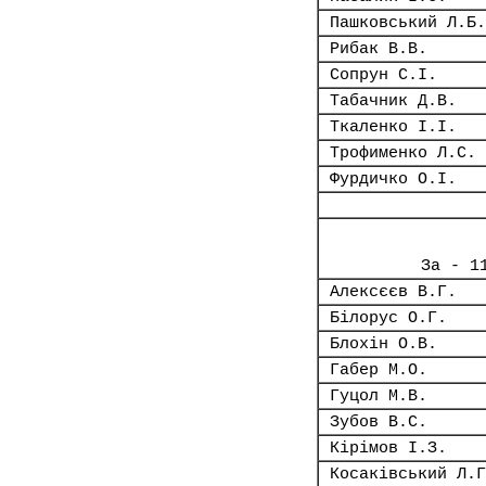
Пашковський Л.Б.
Рибак В.В.
Сопрун С.І.
Табачник Д.В.
Ткаленко І.І.
Трофименко Л.С.
Фурдичко О.І.
За - 1
Алексєєв В.Г.
Білорус О.Г.
Блохін О.В.
Габер М.О.
Гуцол М.В.
Зубов В.С.
Кірімов І.З.
Косаківський Л.Г