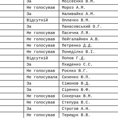
За
Моісеєнко В.М.
Не голосував
Мороз А.М.
За
Наливайко А.М.
Відсутній
Оплачко В.М.
За
Панасовський О.Г.
Не голосував
Пасечна Л.Я.
Не голосував
Пейгалайнен А.В.
Не голосував
Петренко Д.Д.
Не голосував
Понеділко В.І.
Відсутній
Попов Г.Д.
За
Пхиденко С.С.
Не голосував
Роєнко В.Г.
Не голосувала
Сизенко Ю.П.
За
Сімонов В.Д.
За
Сіренко В.Ф.
Не голосував
Сокерчак В.М.
Не голосував
Степура В.С.
За
Строгов А.Н.
Не голосував
Терещук В.В.