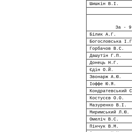
Шишкін В.І.
За - 9
Білик А.Г.
Богословська І.Г
Горбачов В.С.
Дашутін Г.П.
Донець Н.Г.
Єдін О.Й.
Звонарж А.Ю.
Іоффе Ю.Я.
Кондратевський С
Костусєв О.О.
Мазуренко В.І.
Миримський Л.Ю.
Омеліч В.С.
Пінчук В.М.