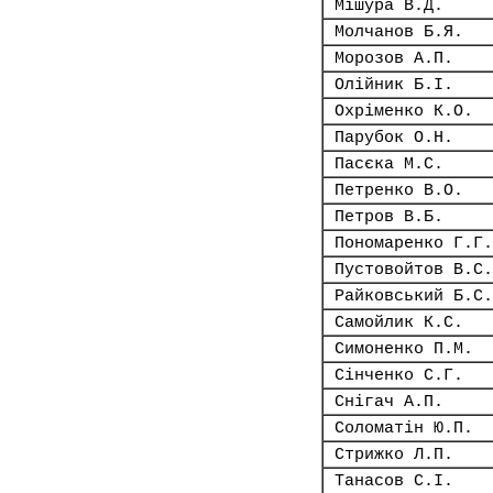
Мішура В.Д.
Молчанов Б.Я.
Морозов А.П.
Олійник Б.І.
Охріменко К.О.
Парубок О.Н.
Пасєка М.С.
Петренко В.О.
Петров В.Б.
Пономаренко Г.Г.
Пустовойтов В.С.
Райковський Б.С.
Самойлик К.С.
Симоненко П.М.
Сінченко С.Г.
Снігач А.П.
Соломатін Ю.П.
Стрижко Л.П.
Танасов С.І.