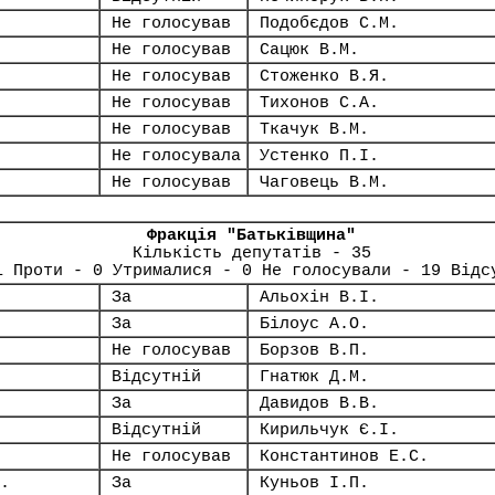
Не голосував
Подобєдов С.М.
Не голосував
Сацюк В.М.
Не голосував
Стоженко В.Я.
Не голосував
Тихонов С.А.
Не голосував
Ткачук В.М.
Не голосувала
Устенко П.І.
Не голосував
Чаговець В.М.
Фракція "Батьківщина"
Кількість депутатів - 35
1 Проти - 0 Утрималися - 0 Не голосували - 19 Відс
За
Альохін В.І.
За
Білоус А.О.
Не голосував
Борзов В.П.
Відсутній
Гнатюк Д.М.
За
Давидов В.В.
Відсутній
Кирильчук Є.І.
Не голосував
Константинов Е.С.
.
За
Куньов І.П.