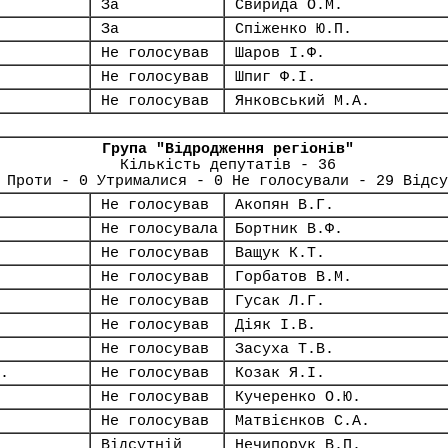
За
Свирида О.М.
За
Спіженко Ю.П.
Не голосував
Шаров І.Ф.
Не голосував
Шпиг Ф.І.
Не голосував
Янковський М.А.
Група "Відродження регіонів"
Кількість депутатів - 36
 Проти - 0 Утрималися - 0 Не голосували - 29 Відсу
Не голосував
Акопян В.Г.
Не голосувала
Бортник В.Ф.
Не голосував
Ващук К.Т.
Не голосував
Горбатов В.М.
Не голосував
Гусак Л.Г.
Не голосував
Діяк І.В.
Не голосував
Засуха Т.В.
.
Не голосував
Козак Я.І.
Не голосував
Кучеренко О.Ю.
Не голосував
Матвієнков С.А.
Відсутній
Нечипорук В.П.