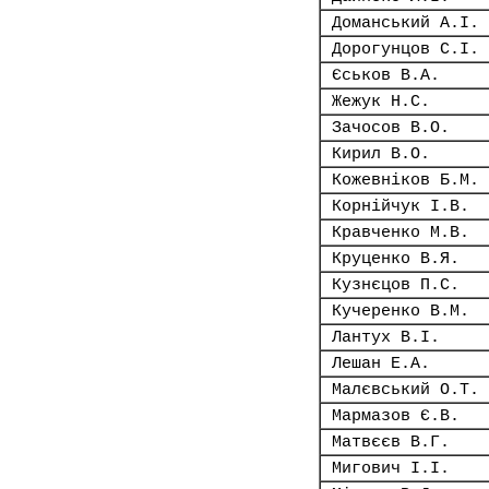
Доманський А.І.
Дорогунцов С.І.
Єськов В.А.
Жежук Н.С.
Зачосов В.О.
Кирил В.О.
Кожевніков Б.М.
Корнійчук І.В.
Кравченко М.В.
Круценко В.Я.
Кузнєцов П.С.
Кучеренко В.М.
Лантух В.І.
Лешан Е.А.
Малєвський О.Т.
Мармазов Є.В.
Матвєєв В.Г.
Мигович І.І.