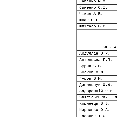
Савенко М.М.
Синенко С.І.
Чікал А.В.
Шпак О.Г.
Шпігало В.Є.
За - 4
Абдуллін О.Р.
Антоньєва Г.П.
Буряк С.В.
Волков О.М.
Гуров В.М.
Данильчук О.Ю.
Задорожній О.В.
Звягільський Ю.Л
Кощинець В.В.
Марченко О.А.
Насалик І.С.