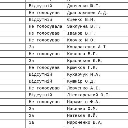
Відсутній
Донченко Ю.Г.
Не голосував
Драголюнцев А.Д.
Відсутній
Єщенко В.М.
Не голосувала
Заклунна В.Г.
Не голосував
Іванов В.Г.
Не голосував
Клочко М.О.
За
Кондратенко А.І.
Не голосував
Кочерга В.Г.
За
Красняков Є.В.
Не голосував
Крючков Г.К.
Відсутній
Кухарчук М.А.
Відсутній
Кушнір О.Д.
Не голосував
Левченко А.І.
Відсутній
Лісогорський О.І.
Не голосував
Марамзін Ф.А.
За
Масенко О.М.
За
Матвєєв В.Й.
За
Мироненко В.А.