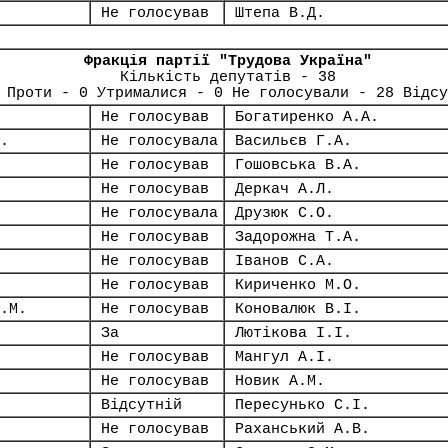
Не голосував
Штепа В.Д.
Фракція партії "Трудова Україна"
Кількість депутатів - 38
 Проти - 0 Утрималися - 0 Не голосували - 28 Відсу
Не голосував
Богатиренко А.А.
.
Не голосувала
Васильєв Г.А.
Не голосував
Гошовська В.А.
Не голосував
Деркач А.Л.
Не голосувала
Друзюк С.О.
Не голосував
Задорожна Т.А.
Не голосував
Іванов С.А.
Не голосував
Кириченко М.О.
.М.
Не голосував
Коновалюк В.І.
За
Лютікова І.І.
Не голосував
Мангул А.І.
Не голосував
Новик А.М.
Відсутній
Пересунько С.І.
Не голосував
Раханський А.В.