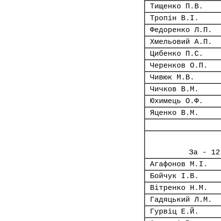
Тищенко П.В.
Тропін В.І.
Федоренко Л.П.
Хмельовий А.П.
Цибенко П.С.
Черенков О.П.
Чивюк М.В.
Чичков В.М.
Юхимець О.Ф.
Яценко В.М.
За - 12
Агафонов М.І.
Бойчук І.В.
Вітренко Н.М.
Гадяцький Л.М.
Гурвіц Е.Й.