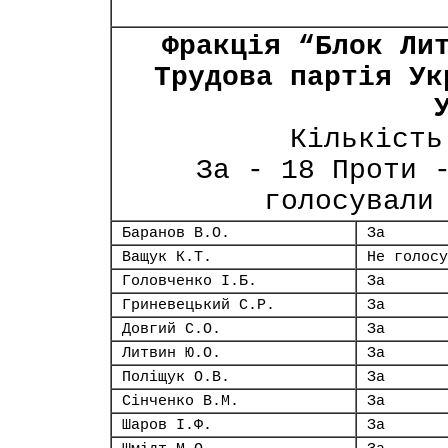
Фракція “Блок Ли
Трудова партія Ук
Кількість
За - 18 Проти 
голосували
Баранов В.О.
За
Ващук К.Т.
Не голосу
Головченко І.Б.
За
Гриневецький С.Р.
За
Довгий С.О.
За
Литвин Ю.О.
За
Поліщук О.В.
За
Сінченко В.М.
За
Шаров І.Ф.
За