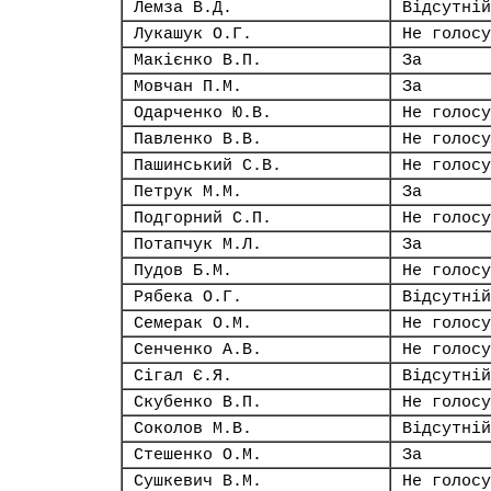
Лемза В.Д.
Відсутній
Лукашук О.Г.
Не голосу
Макієнко В.П.
За
Мовчан П.М.
За
Одарченко Ю.В.
Не голосу
Павленко В.В.
Не голосу
Пашинський С.В.
Не голосу
Петрук М.М.
За
Подгорний С.П.
Не голосу
Потапчук М.Л.
За
Пудов Б.М.
Не голосу
Рябека О.Г.
Відсутній
Семерак О.М.
Не голосу
Сенченко А.В.
Не голосу
Сігал Є.Я.
Відсутній
Скубенко В.П.
Не голосу
Соколов М.В.
Відсутній
Стешенко О.М.
За
Сушкевич В.М.
Не голосу