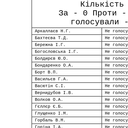
Кількість
За - 0 Проти -
голосували 
Аркаллаєв Н.Г.
Не голосу
Бахтеєва Т.Д.
Не голосу
Бережна І.Г.
Не голосу
Богословська І.Г.
Не голосу
Болдирєв Ю.О.
Не голосу
Бондаренко О.А.
Не голосу
Борт В.П.
Не голосу
Васильєв Г.А.
Не голосу
Васютін С.І.
Не голосу
Вернидубов І.В.
Не голосу
Волков О.А.
Не голосу
Гєллєр Є.Б.
Не голосу
Глущенко І.М.
Не голосу
Горбаль В.М.
Не голосу
Горіна І.А.
Не голосу