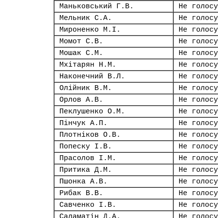
Маньковський Г.В.
Не голосу
Мельник С.А.
Не голосу
Мироненко М.І.
Не голосу
Момот С.В.
Не голосу
Мошак С.М.
Не голосу
Мхітарян Н.М.
Не голосу
Наконечний В.Л.
Не голосу
Олійник В.М.
Не голосу
Орлов А.В.
Не голосу
Пеклушенко О.М.
Не голосу
Пінчук А.П.
Не голосу
Плотніков О.В.
Не голосу
Попеску І.В.
Не голосу
Прасолов І.М.
Не голосу
Притика Д.М.
Не голосу
Пшонка А.В.
Не голосу
Рибак В.В.
Не голосу
Савченко І.В.
Не голосу
Саламатін Д.А.
Не голосу