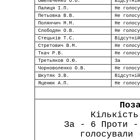
Омельченко О.О.
Відсутній
Палиця І.П.
Не голосу
Петьовка В.В.
Не голосу
Полянчич М.М.
Не голосу
Слободян О.В.
Не голосу
Стецьків Т.С.
Відсутній
Стретович В.М.
Не голосу
Ткач Р.В.
Не голосу
Третьяков О.Ю.
За
Чорноволенко О.В.
Не голосу
Шкутяк З.В.
Відсутній
Яценюк А.П.
Не голосу
Поз
Кількість
За - 6 Проти -
голосували 