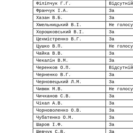
Філіпчук Г.Г.
Відсутній
Франчук І.А.
За
Хазан В.Б.
За
Хмельницький В.І.
Не голосу
Хорошковський В.І.
За
Цехмістренко В.Г.
За
Цушко В.П.
Не голосу
Чайка В.В.
За
Чекалін В.М.
За
Черенков О.П.
Відсутній
Черненко В.Г.
За
Черновецький Л.М.
За
Чивюк М.В.
Не голосу
Чичканов С.В.
За
Чікал А.В.
За
Чорноволенко О.В.
За
Чубатенко О.М.
За
Шаров І.Ф.
За
Шевчук С.В.
За