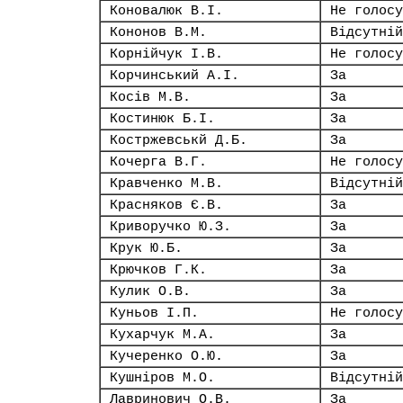
Коновалюк В.І.
Не голосу
Кононов В.М.
Відсутній
Корнійчук І.В.
Не голосу
Корчинський А.І.
За
Косів М.В.
За
Костинюк Б.І.
За
Костржевськй Д.Б.
За
Кочерга В.Г.
Не голосу
Кравченко М.В.
Відсутній
Красняков Є.В.
За
Криворучко Ю.З.
За
Крук Ю.Б.
За
Крючков Г.К.
За
Кулик О.В.
За
Куньов І.П.
Не голосу
Кухарчук М.А.
За
Кучеренко О.Ю.
За
Кушніров М.О.
Відсутній
Лавринович О.В.
За