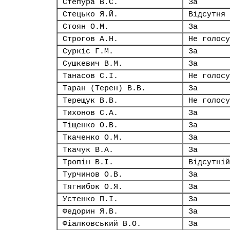
Степура В.С.
За
Стецько Я.Й.
Відсутня
Стоян О.М.
За
Строгов А.Н.
Не голосу
Суркіс Г.М.
За
Сушкевич В.М.
За
Танасов С.І.
Не голосу
Таран (Терен) В.В.
За
Терещук В.В.
Не голосу
Тихонов С.А.
За
Тіщенко О.В.
За
Ткаченко О.М.
За
Ткачук В.А.
За
Тропін В.І.
Відсутній
Турчинов О.В.
За
Тягнибок О.Я.
За
Устенко П.І.
За
Федорин Я.В.
За
Фіалковський В.О.
За