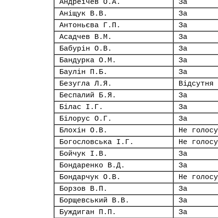
Андреічев О.А.
За
Аніщук В.В.
За
Антоньєва Г.П.
За
Асадчев В.М.
За
Бабурін О.В.
За
Бандурка О.М.
За
Баулін П.Б.
За
Безугла Л.Я.
Відсутня
Беспалий Б.Я.
За
Білас І.Г.
За
Білорус О.Г.
За
Блохін О.В.
Не голосу
Богословська І.Г.
Не голосу
Бойчук І.В.
За
Бондаренко В.Д.
За
Бондарчук О.В.
Не голосу
Борзов В.П.
За
Борщевський В.В.
За
Буждиган П.П.
За