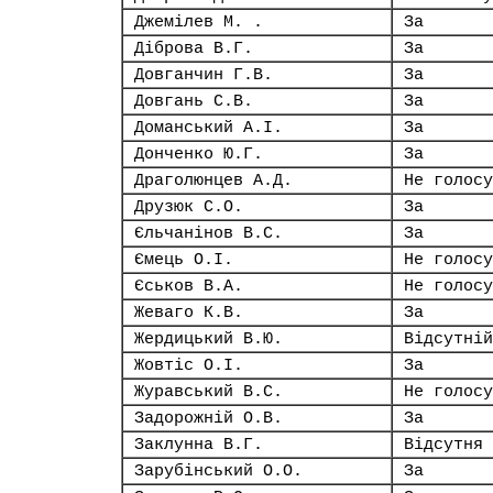
Джемілев М. .
За
Діброва В.Г.
За
Довганчин Г.В.
За
Довгань С.В.
За
Доманський А.І.
За
Донченко Ю.Г.
За
Драголюнцев А.Д.
Не голосу
Друзюк С.О.
За
Єльчанінов В.С.
За
Ємець О.І.
Не голосу
Єськов В.А.
Не голосу
Жеваго К.В.
За
Жердицький В.Ю.
Відсутній
Жовтіс О.І.
За
Журавський В.С.
Не голосу
Задорожній О.В.
За
Заклунна В.Г.
Відсутня
Зарубінський О.О.
За