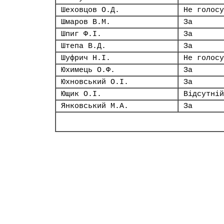
Шеховцов О.Д.
Не голосу
Шмаров В.М.
За
Шпиг Ф.І.
За
Штепа В.Д.
За
Шуфрич Н.І.
Не голосу
Юхимець О.Ф.
За
Юхновський О.І.
За
Ющик О.І.
Відсутній
Янковський М.А.
За