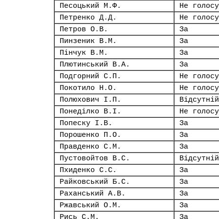
Песоцький М.Ф.
Не голосу
Петренко Д.Д.
Не голосу
Петров О.В.
За
Пинзеник В.М.
За
Пінчук В.М.
За
Плютинський В.А.
За
Подгорний С.П.
Не голосу
Покотило Н.О.
Не голосу
Полюхович І.П.
Відсутній
Понеділко В.І.
Не голосу
Попеску І.В.
За
Порошенко П.О.
За
Правденко С.М.
За
Пустовойтов В.С.
Відсутній
Пхиденко С.С.
За
Райковський Б.С.
За
Раханський А.В.
За
Ржавський О.М.
За
Рись С.М.
За