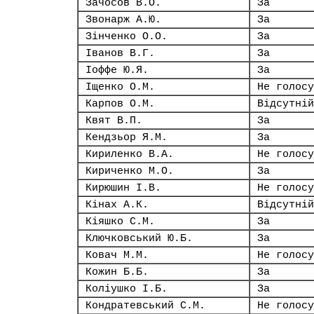
Зачосов В.О.
За
Звонарж А.Ю.
За
Зінченко О.О.
За
Іванов В.Г.
За
Іоффе Ю.Я.
За
Іщенко О.М.
Не голосу
Карпов О.М.
Відсутній
Квят В.П.
За
Кендзьор Я.М.
За
Кириленко В.А.
Не голосу
Кириченко М.О.
За
Кирюшин І.В.
Не голосу
Кінах А.К.
Відсутній
Кіяшко С.М.
За
Ключковський Ю.Б.
За
Ковач М.М.
Не голосу
Кожин Б.Б.
За
Коліушко І.Б.
За
Кондратевський С.М.
Не голосу