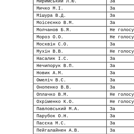
Миримський Л.Ю.
За
Мичко М.І.
За
Мішура В.Д.
За
Моісеєнко В.М.
За
Молчанов Б.Я.
Не голосу
Мороз О.О.
Не голосу
Москвін С.О.
За
Мухін В.В.
Не голосу
Насалик І.С.
За
Нечипорук В.П.
За
Новик А.М.
За
Омеліч В.С.
За
Онопенко В.В.
За
Оплачко В.М.
Не голосу
Охріменко К.О.
Не голосу
Павловський М.А.
За
Парубок О.Н.
За
Пасєка М.С.
За
Пейгалайнен А.В.
За