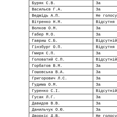
Буряк С.В.
За
Васильєв Г.А.
За
Ведмідь А.П.
Не голосу
Вітренко Н.М.
Відсутня
Волков О.М.
За
Габер М.О.
За
Гавриш С.Б.
Відсутній
Гінзбург О.П.
Відсутня
Гмиря С.П.
За
Головатий С.П.
Відсутній
Горбатов В.М.
За
Гошовська В.А.
За
Григорович Л.С.
За
Гудима О.М.
За
Гуренко С.І.
Відсутній
Гусак Л.Г.
За
Давидов В.В.
За
Данильчук О.Ю.
За
Дворкіс Д.В.
Не голосу