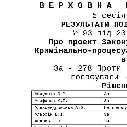
ВЕРХОВНА 
5 сесі
РЕЗУЛЬТАТИ ПО
№ 93 від 20
Про проект Закон
Кримінально-процесу
в
За - 278 Проти 
голосували 
Рішен
Абдуллін О.Р.
За
Агафонов М.І.
За
Александровська А.О.
Не голосу
Альохін В.І.
За
Ананко Є.П.
За