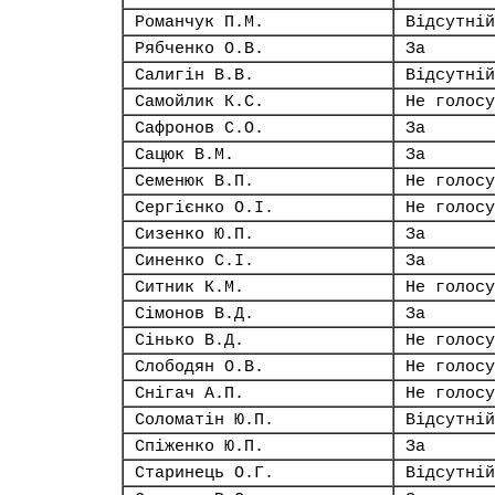
Романчук П.М.
Відсутній
Рябченко О.В.
За
Салигін В.В.
Відсутній
Самойлик К.С.
Не голосу
Сафронов С.О.
За
Сацюк В.М.
За
Семенюк В.П.
Не голосу
Сергієнко О.І.
Не голосу
Сизенко Ю.П.
За
Синенко С.І.
За
Ситник К.М.
Не голосу
Сімонов В.Д.
За
Сінько В.Д.
Не голосу
Слободян О.В.
Не голосу
Снігач А.П.
Не голосу
Соломатін Ю.П.
Відсутній
Спіженко Ю.П.
За
Старинець О.Г.
Відсутній