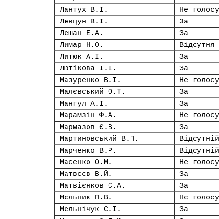
Лантух В.І.
Не голосу
Левцун В.І.
За
Лешан Е.А.
За
Лимар Н.О.
Відсутня
Литюк А.І.
За
Лютікова І.І.
За
Мазуренко В.І.
Не голосу
Малєвський О.Т.
За
Мангул А.І.
За
Марамзін Ф.А.
Не голосу
Мармазов Є.В.
За
Мартиновський В.П.
Відсутній
Марченко В.Р.
Відсутній
Масенко О.М.
Не голосу
Матвєєв В.Й.
За
Матвієнков С.А.
За
Мельник П.В.
Не голосу
Мельнічук С.І.
За