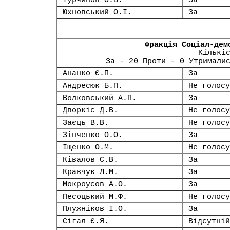
Турчинов О.В.
За
Юхновський О.І.
За
Фракція Соціал-дем
Кількі
За - 20 Проти - 0 Утримали
Ананко Є.П.
За
Андресюк Б.П.
Не голосу
Волковський А.П.
За
Дворкіс Д.В.
Не голосу
Заєць В.В.
Не голосу
Зінченко О.О.
За
Іщенко О.М.
Не голосу
Ківалов С.В.
За
Кравчук Л.М.
За
Мокроусов А.О.
За
Песоцький М.Ф.
Не голосу
Плужніков І.О.
За
Сігал Є.Я.
Відсутній