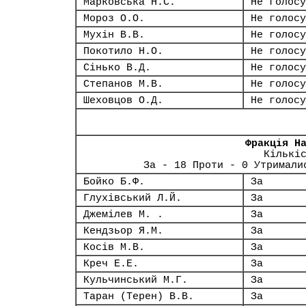
Марковська Н.С.
Не голосу
Мороз О.О.
Не голосу
Мухін В.В.
Не голосу
Покотило Н.О.
Не голосу
Сінько В.Д.
Не голосу
Степанов М.В.
Не голосу
Шеховцов О.Д.
Не голосу
Фракція Н
Кількі
За - 18 Проти - 0 Утримали
Бойко Б.Ф.
За
Глухівський Л.Й.
За
Джемілев М. .
За
Кендзьор Я.М.
За
Косів М.В.
За
Креч Е.Е.
За
Кульчинський М.Г.
За
Таран (Терен) В.В.
За