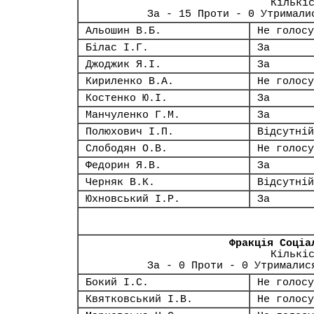
Кількі
За - 15 Проти - 0 Утримали
Альошин В.Б.
Не голосу
Білас І.Г.
За
Джоджик Я.І.
За
Кириленко В.А.
Не голосу
Костенко Ю.І.
За
Манчуленко Г.М.
За
Полюхович І.П.
Відсутній
Слободян О.В.
Не голосу
Федорин Я.В.
За
Черняк В.К.
Відсутній
Юхновський І.Р.
За
Фракція Соціа
Кількі
За - 0 Проти - 0 Утрималис
Бокий І.С.
Не голосу
Квятковський І.В.
Не голосу