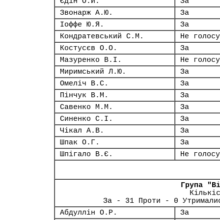
Єдін О.Й.
За
Звонарж А.Ю.
За
Іоффе Ю.Я.
За
Кондратевський С.М.
Не голосу
Костусєв О.О.
За
Мазуренко В.І.
Не голосу
Миримський Л.Ю.
За
Омеліч В.С.
За
Пінчук В.М.
За
Савенко М.М.
За
Синенко С.І.
За
Чікал А.В.
За
Шпак О.Г.
За
Шпігало В.Є.
Не голосу
Група "В
Кількі
За - 31 Проти - 0 Утримали
Абдуллін О.Р.
За