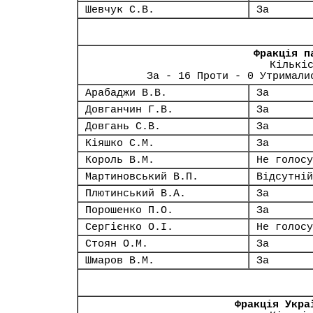
Шевчук С.В.
За
Фракція п
Кількі
За - 16 Проти - 0 Утримали
Арабаджи В.В.
За
Довганчин Г.В.
За
Довгань С.В.
За
Кіяшко С.М.
За
Король В.М.
Не голосу
Мартиновський В.П.
Відсутній
Плютинський В.А.
За
Порошенко П.О.
За
Сергієнко О.І.
Не голосу
Стоян О.М.
За
Шмаров В.М.
За
Фракція Укра