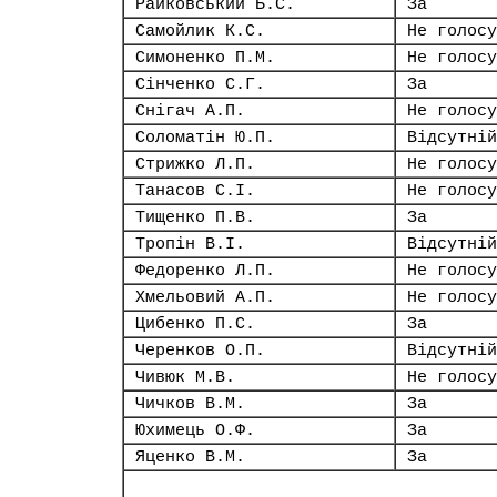
Райковський Б.С.
За
Самойлик К.С.
Не голосу
Симоненко П.М.
Не голосу
Сінченко С.Г.
За
Снігач А.П.
Не голосу
Соломатін Ю.П.
Відсутній
Стрижко Л.П.
Не голосу
Танасов С.І.
Не голосу
Тищенко П.В.
За
Тропін В.І.
Відсутній
Федоренко Л.П.
Не голосу
Хмельовий А.П.
Не голосу
Цибенко П.С.
За
Черенков О.П.
Відсутній
Чивюк М.В.
Не голосу
Чичков В.М.
За
Юхимець О.Ф.
За
Яценко В.М.
За