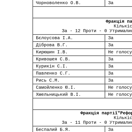
Чорноволенко О.В.
За
Фракція п
Кількі
За - 12 Проти - 0 Утримали
Бєлоусова І.А.
За
Діброва В.Г.
За
Кирюшин І.В.
Не голосу
Кривошея С.В.
За
Курикін С.І.
За
Павленко С.Г.
За
Рись С.М.
За
Самойленко Ю.І.
Не голосу
Хмельницький В.І.
Не голосу
Фракція партії"Рефо
Кількі
За - 11 Проти - 0 Утримали
Беспалий Б.Я.
За