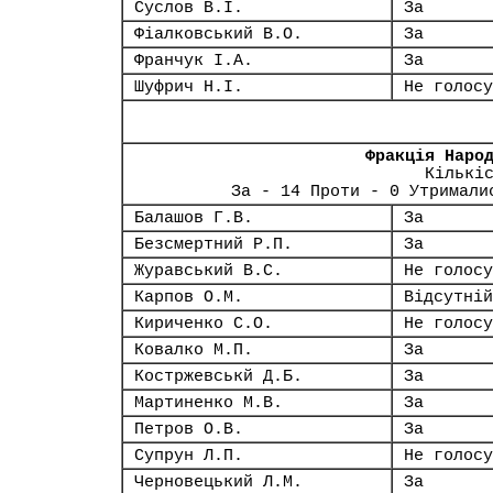
Суслов В.І.
За
Фіалковський В.О.
За
Франчук І.А.
За
Шуфрич Н.І.
Не голосу
Фракція Наро
Кількі
За - 14 Проти - 0 Утримали
Балашов Г.В.
За
Безсмертний Р.П.
За
Журавський В.С.
Не голосу
Карпов О.М.
Відсутній
Кириченко С.О.
Не голосу
Ковалко М.П.
За
Костржевськй Д.Б.
За
Мартиненко М.В.
За
Петров О.В.
За
Супрун Л.П.
Не голосу
Черновецький Л.М.
За