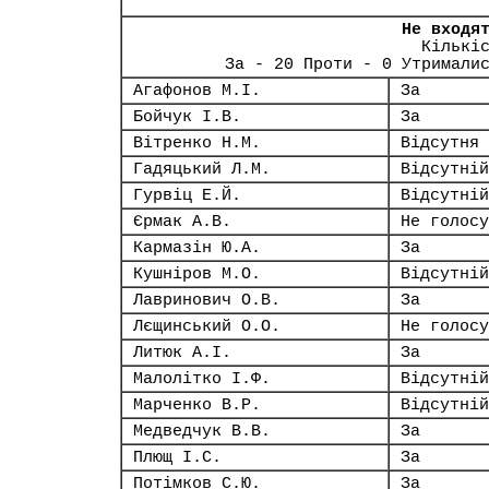
Не входя
Кількі
За - 20 Проти - 0 Утримали
Агафонов М.І.
За
Бойчук І.В.
За
Вітренко Н.М.
Відсутня
Гадяцький Л.М.
Відсутній
Гурвіц Е.Й.
Відсутній
Єрмак А.В.
Не голосу
Кармазін Ю.А.
За
Кушніров М.О.
Відсутній
Лавринович О.В.
За
Лєщинський О.О.
Не голосу
Литюк А.І.
За
Малолітко І.Ф.
Відсутній
Марченко В.Р.
Відсутній
Медведчук В.В.
За
Плющ І.С.
За
Потімков С.Ю.
За