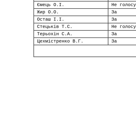
Ємець О.І.
Не голосу
Жир О.О.
За
Осташ І.І.
За
Стецьків Т.С.
Не голосу
Терьохін С.А.
За
Цехмістренко В.Г.
За