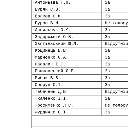
Антоньєва Г.П.
За
Буряк С.В.
За
Волков О.М.
За
Гуров В.М.
Не голосу
Данильчук О.Ю.
За
Задорожній О.В.
За
Звягільський Ю.Л.
Відсутній
Кощинець В.В.
За
Марченко О.А.
За
Насалик І.С.
За
Пашковський Л.Б.
За
Рибак В.В.
За
Сопрун С.І.
За
Табачник Д.В.
Відсутній
Ткаленко І.І.
За
Трофименко Л.С.
Не голосу
Фурдичко О.І.
За