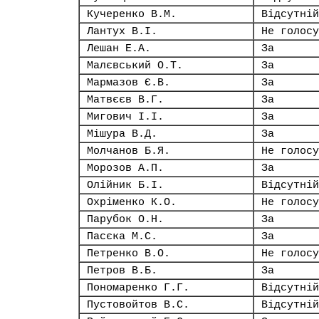
Кучеренко В.М.
Відсутній
Лантух В.І.
Не голосу
Лешан Е.А.
За
Малєвський О.Т.
За
Мармазов Є.В.
За
Матвєєв В.Г.
За
Мигович І.І.
За
Мішура В.Д.
За
Молчанов Б.Я.
Не голосу
Морозов А.П.
За
Олійник Б.І.
Відсутній
Охріменко К.О.
Не голосу
Парубок О.Н.
За
Пасєка М.С.
За
Петренко В.О.
Не голосу
Петров В.Б.
За
Пономаренко Г.Г.
Відсутній
Пустовойтов В.С.
Відсутній