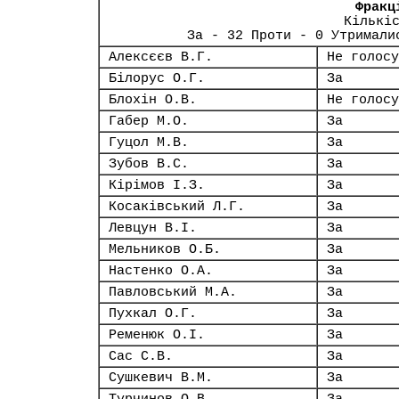
Фракц
Кількі
За - 32 Проти - 0 Утримали
Алексєєв В.Г.
Не голосу
Білорус О.Г.
За
Блохін О.В.
Не голосу
Габер М.О.
За
Гуцол М.В.
За
Зубов В.С.
За
Кірімов І.З.
За
Косаківський Л.Г.
За
Левцун В.І.
За
Мельников О.Б.
За
Настенко О.А.
За
Павловський М.А.
За
Пухкал О.Г.
За
Ременюк О.І.
За
Сас С.В.
За
Сушкевич В.М.
За