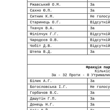
Ржавський О.М.
За
Сахно Ю.П.
За
Ситник К.М.
Не голосу
Старинець О.Г.
Відсутній
Ткачук В.А.
За
Філіпчук Г.Г.
Відсутній
Чародєєв О.В.
Відсутній
Чобіт Д.В.
Відсутній
Штепа В.Д.
За
Фракція па
Кількі
За - 32 Проти - 0 Утримали
Білик А.Г.
За
Богословська І.Г.
Не голосу
Горбачов В.С.
За
Дашутін Г.П.
За
Донець Н.Г.
За