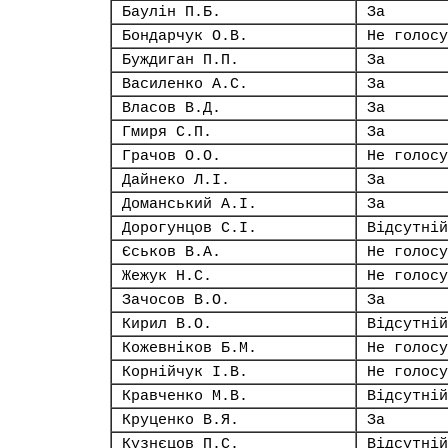
Баулін П.Б.
За
Бондарчук О.В.
Не голосу
Буждиган П.П.
За
Василенко А.С.
За
Власов В.Д.
За
Гмиря С.П.
За
Грачов О.О.
Не голосу
Дайнеко Л.І.
За
Доманський А.І.
За
Дорогунцов С.І.
Відсутній
Єськов В.А.
Не голосу
Жежук Н.С.
Не голосу
Зачосов В.О.
За
Кирил В.О.
Відсутній
Кожевніков Б.М.
Не голосу
Корнійчук І.В.
Не голосу
Кравченко М.В.
Відсутній
Круценко В.Я.
За
Кузнєцов П.С.
Відсутній