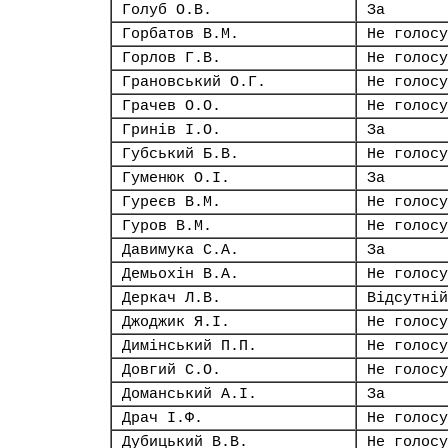
Голуб О.В.
За
Горбатов В.М.
Не голосу
Горлов Г.В.
Не голосу
Грановський О.Г.
Не голосу
Грачев О.О.
Не голосу
Гринів І.О.
За
Губський Б.В.
Не голосу
Гуменюк О.І.
За
Гуреєв В.М.
Не голосу
Гуров В.М.
Не голосу
Давимука С.А.
За
Демьохін В.А.
Не голосу
Деркач Л.В.
Відсутній
Джоджик Я.І.
Не голосу
Димінський П.П.
Не голосу
Довгий С.О.
Не голосу
Доманський А.І.
За
Драч І.Ф.
Не голосу
Дубицький В.В.
Не голосу