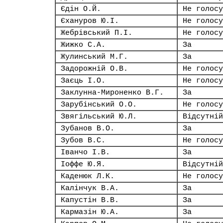
Єдін О.Й.
Не голосу
Єхануров Ю.І.
Не голосу
Жебрівський П.І.
Не голосу
Жижко С.А.
За
Жулинський М.Г.
За
Задорожній О.В.
Не голосу
Заєць І.О.
Не голосу
Заклунна-Мироненко В.Г.
За
Зарубінський О.О.
Не голосу
Звягільський Ю.Л.
Відсутній
Зубанов В.О.
За
Зубов В.С.
Не голосу
Іванчо І.В.
За
Іоффе Ю.Я.
Відсутній
Каденюк Л.К.
Не голосу
Калінчук В.А.
За
Капустін В.В.
За
Кармазін Ю.А.
За