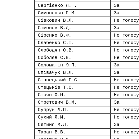
Сергієнко Л.Г.
За
Симоненко П.М.
За
Сівкович В.Л.
Не голосу
Сімонов В.Д.
За
Сіренко В.Ф.
Не голосу
Слабенко С.І.
Не голосу
Слободян О.В.
Не голосу
Соболєв С.В.
Не голосу
Соломатін Ю.П.
За
Співачук В.Л.
За
Станецький Г.С.
Не голосу
Стецьків Т.С.
Не голосу
Стоян О.М.
Не голосу
Стретович В.М.
За
Супрун Л.П.
Не голосу
Сухий Я.М.
Не голосу
Сятиня М.Л.
За
Таран В.В.
Не голосу