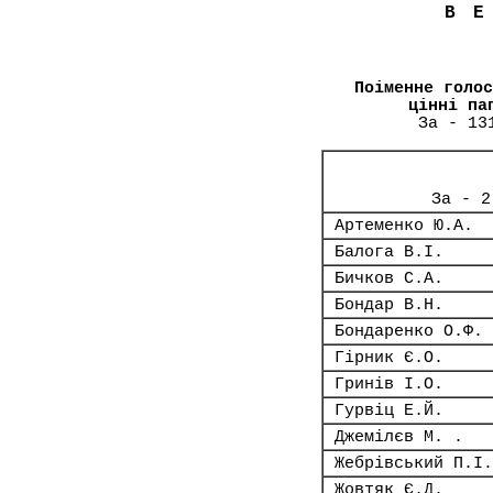
В
Поіменне голос
цінні па
За - 13
За - 2
Артеменко Ю.А.
Балога В.І.
Бичков С.А.
Бондар В.Н.
Бондаренко О.Ф.
Гірник Є.О.
Гринів І.О.
Гурвіц Е.Й.
Джемілєв М. .
Жебрівський П.І.
Жовтяк Є.Д.