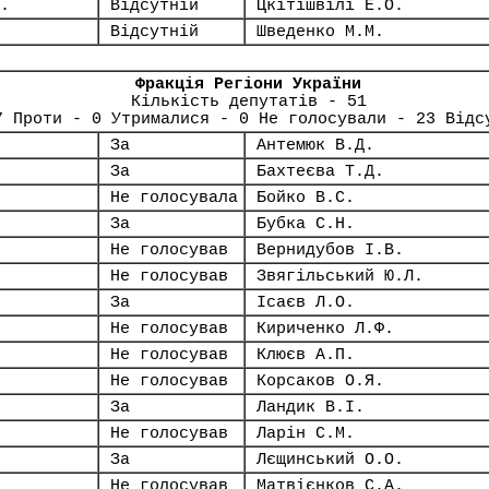
.
Відсутній
Цкітішвілі Е.О.
Відсутній
Шведенко М.М.
Фракція Регіони України
Кількість депутатів - 51
7 Проти - 0 Утрималися - 0 Не голосували - 23 Відс
За
Антемюк В.Д.
За
Бахтеєва Т.Д.
Не голосувала
Бойко В.С.
За
Бубка С.Н.
Не голосував
Вернидубов І.В.
Не голосував
Звягільський Ю.Л.
За
Ісаєв Л.О.
Не голосував
Кириченко Л.Ф.
Не голосував
Клюєв А.П.
Не голосував
Корсаков О.Я.
За
Ландик В.І.
Не голосував
Ларін С.М.
За
Лєщинський О.О.
Не голосував
Матвієнков С.А.