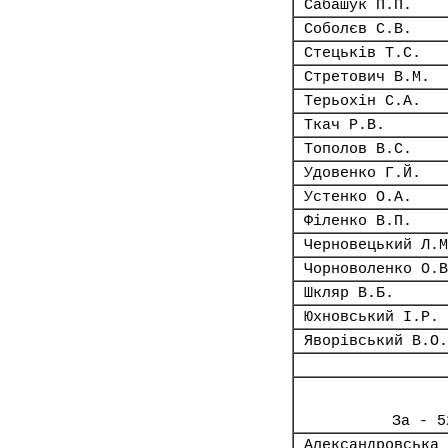
Сабашук П.П.
Соболєв С.В.
Стецьків Т.С.
Стретович В.М.
Терьохін С.А.
Ткач Р.В.
Тополов В.С.
Удовенко Г.Й.
Устенко О.А.
Філенко В.П.
Черновецький Л.М
Чорноволенко О.В
Шкляр В.Б.
Юхновський І.Р.
Яворівський В.О.
За - 5
Александровська 