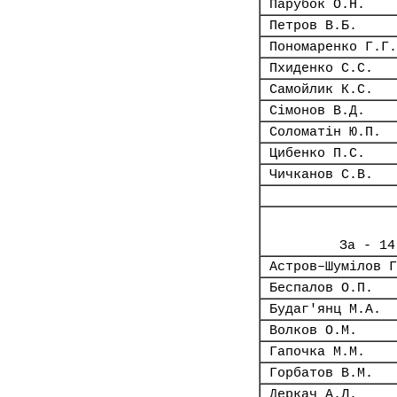
Парубок О.Н.
Петров В.Б.
Пономаренко Г.Г.
Пхиденко С.С.
Самойлик К.С.
Сімонов В.Д.
Соломатін Ю.П.
Цибенко П.С.
Чичканов С.В.
За - 14
Астров–Шумілов Г
Беспалов О.П.
Будаг'янц М.А.
Волков О.М.
Гапочка М.М.
Горбатов В.М.
Деркач А.Л.