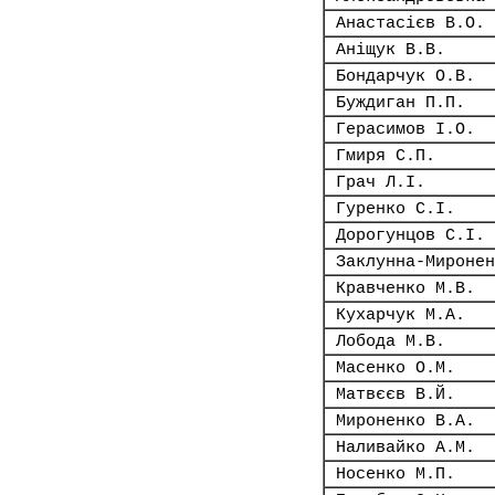
Анастасієв В.О.
Аніщук В.В.
Бондарчук О.В.
Буждиган П.П.
Герасимов І.О.
Гмиря С.П.
Грач Л.І.
Гуренко С.І.
Дорогунцов С.І.
Заклунна-Миронен
Кравченко М.В.
Кухарчук М.А.
Лобода М.В.
Масенко О.М.
Матвєєв В.Й.
Мироненко В.А.
Наливайко А.М.
Носенко М.П.