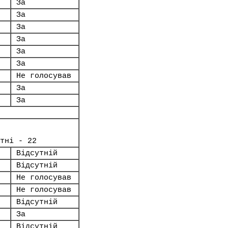
За
За
За
За
За
За
Не голосував
За
За
тні - 22
Відсутній
Відсутній
Не голосував
Не голосував
Відсутній
За
Відсутній