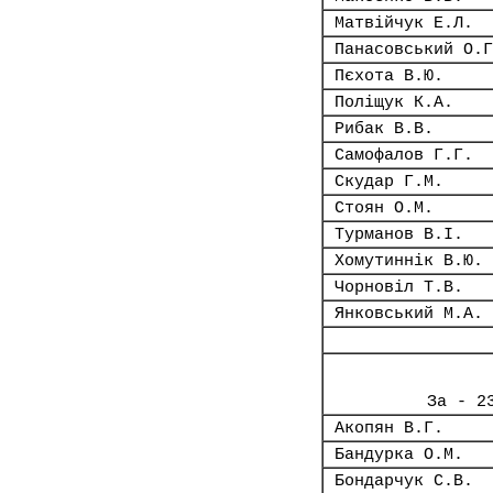
Матвійчук Е.Л.
Панасовський О.Г
Пєхота В.Ю.
Поліщук К.А.
Рибак В.В.
Самофалов Г.Г.
Скудар Г.М.
Стоян О.М.
Турманов В.І.
Хомутиннік В.Ю.
Чорновіл Т.В.
Янковський М.А.
За - 2
Акопян В.Г.
Бандурка О.М.
Бондарчук С.В.