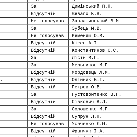
За
Димінський П.П.
Відсутній
Жеваго К.В.
Не голосував
Заплатинський В.М.
За
Зубець М.В.
Не голосував
Кеменяш О.М.
Відсутній
Кіссе А.І.
Відсутній
Константинов Є.С.
За
Лісін М.П.
За
Мельников М.П.
Відсутній
Мордовець Л.М.
.
Відсутній
Олійник Б.І.
Відсутній
Петров О.В.
За
Пустовойтенко В.П.
Відсутній
Сівкович В.Л.
За
Солошенко М.П.
Відсутній
Супрун Л.П.
Не голосував
Усаченко Л.М.
Відсутній
Франчук І.А.