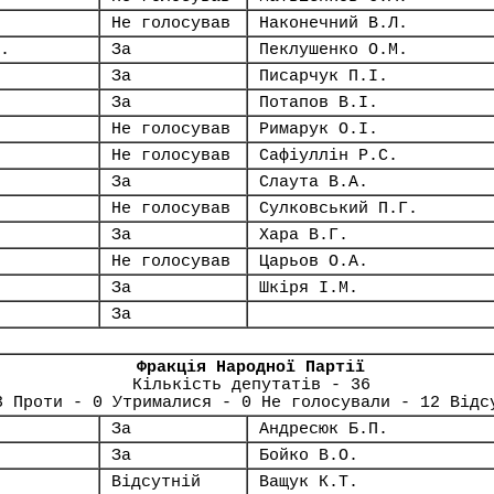
Не голосував
Наконечний В.Л.
.
За
Пеклушенко О.М.
За
Писарчук П.І.
За
Потапов В.І.
Не голосував
Римарук О.І.
Не голосував
Сафіуллін Р.С.
За
Слаута В.А.
Не голосував
Сулковський П.Г.
За
Хара В.Г.
Не голосував
Царьов О.А.
За
Шкіря І.М.
За
Фракція Народної Партії
Кількість депутатів - 36
3 Проти - 0 Утрималися - 0 Не голосували - 12 Відс
За
Андресюк Б.П.
За
Бойко В.О.
Відсутній
Ващук К.Т.