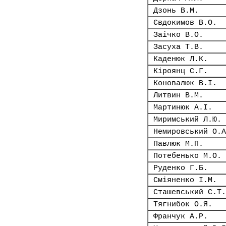
Дзонь В.М.
Євдокимов В.О.
Заічко В.О.
Засуха Т.В.
Каденюк Л.К.
Кіроянц С.Г.
Коновалюк В.І.
Литвин В.М.
Мартинюк А.І.
Миримський Л.Ю.
Немировський О.А
Павлюк М.П.
Потебенько М.О.
Руденко Г.Б.
Сміяненко І.М.
Сташевський С.Т.
Тягнибок О.Я.
Франчук А.Р.