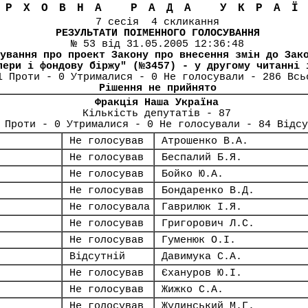
ЕРХОВНА РАДА УКРА
7 сесія 4 скликання
РЕЗУЛЬТАТИ ПОІМЕННОГО ГОЛОСУВАННЯ
№ 53 від 31.05.2005 12:36:48
ування про проект Закону про внесення змін до Зак
пери і фондову біржу" (№3457) - у другому читанні 
1 Проти - 0 Утрималися - 0 Не голосували - 286 Всь
Рішення не прийнято
Фракція Наша Україна
Кількість депутатів - 87
 Проти - 0 Утрималися - 0 Не голосували - 84 Відсу
Не голосував
Атрошенко В.А.
Не голосував
Беспалий Б.Я.
Не голосував
Бойко Ю.А.
Не голосував
Бондаренко В.Д.
Не голосувала
Гаврилюк І.Я.
Не голосував
Григорович Л.С.
Не голосував
Гуменюк О.І.
Відсутній
Давимука С.А.
Не голосував
Єхануров Ю.І.
Не голосував
Жижко С.А.
Не голосував
Жулинський М.Г.