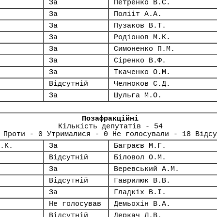
За
Петренко В.С.
За
Полііт А.А.
За
Пузаков В.Т.
За
Родіонов М.К.
За
Симоненко П.М.
За
Сіренко В.Ф.
За
Ткаченко О.М.
Відсутній
Челноков С.Д.
За
Шульга М.О.
Позафракційні
Кількість депутатів - 54
 Проти - 0 Утрималися - 0 Не голосували - 18 Відсу
.К.
За
Баграєв М.Г.
Відсутній
Біловол О.М.
За
Веревський А.М.
Відсутній
Гаврилюк В.В.
За
Гладкіх В.І.
Не голосував
Демьохін В.А.
Відсутній
Деркач Л.В.