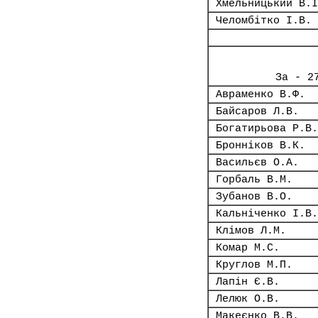
Хмельницький В.І
Челомбітко І.В.
За - 2
Авраменко В.Ф.
Байсаров Л.В.
Богатирьова Р.В.
Бронніков В.К.
Васильєв О.А.
Горбаль В.М.
Зубанов В.О.
Кальніченко І.В.
Клімов Л.М.
Комар М.С.
Круглов М.П.
Лапін Є.В.
Лелюк О.В.
Макеєнко В.В.