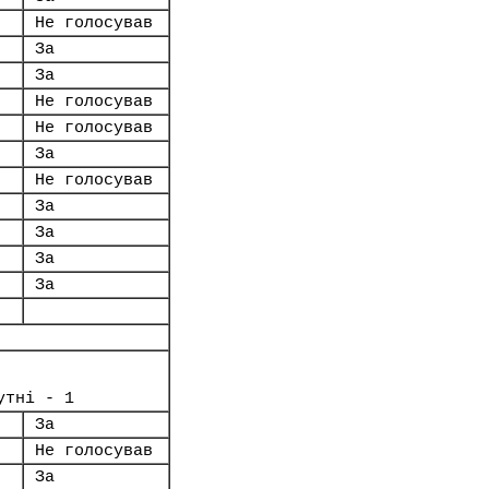
Не голосував
За
За
Не голосував
Не голосував
За
Не голосував
За
За
За
За
утні - 1
За
Не голосував
За