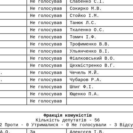
Не голосував
Слабенко С.І.
Не голосував
Сокирко М.В.
Не голосував
Стойко І.М.
Не голосував
Танюк Л.С.
Не голосував
Ткаленко О.С.
Не голосував
Томич І.Ф.
Не голосував
Трофименко В.В.
Не голосував
Ульянченко В.І.
Не голосував
Фіалковський В.О.
Не голосував
Цехмістренко В.Г.
.
Не голосував
Чечель М.Й.
.
Не голосував
Чубаров Р.А.
Не голосував
Шпиг Ф.І.
Не голосував
Ющенко П.А.
Не голосував
Фракція комуністів
Кількість депутатів - 56
2 Проти - 0 Утрималися - 0 Не голосували - 3 Відсу
А.О.
За
Алексєєв І.В.