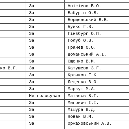
За
Анісімов В.О.
За
Бабурін О.В.
За
Борщевський В.В.
За
Буйко Г.В.
За
Гінзбург О.П.
За
Голуб О.В.
За
Грачев О.О.
За
Доманський А.І.
За
Єщенко В.М.
ко В.Г.
За
Катушева З.Г.
За
Крючков Г.К.
За
Лещенко В.О.
За
Маркуш М.А.
Не голосував
Матвєєв В.Г.
За
Мигович І.І.
За
Мішура В.Д.
За
Новак В.М.
За
Оржаховський А.В.