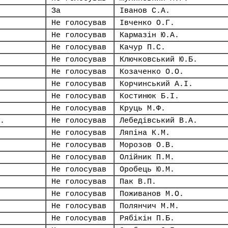
За
Іванов С.А.
Не голосував
Івченко О.Г.
Не голосував
Кармазін Ю.А.
Не голосував
Качур П.С.
Не голосував
Ключковський Ю.Б.
Не голосував
Козаченко О.О.
Не голосував
Корчинський А.І.
Не голосував
Костинюк Б.І.
Не голосував
Круць М.Ф.
.
Не голосував
Лебедівський В.А.
Не голосував
Ляпіна К.М.
Не голосував
Морозов О.В.
Не голосував
Олійник П.М.
Не голосував
Оробець Ю.М.
Не голосував
Пак В.П.
Не голосував
Поживанов М.О.
Не голосував
Полянчич М.М.
Не голосував
Рябікін П.Б.