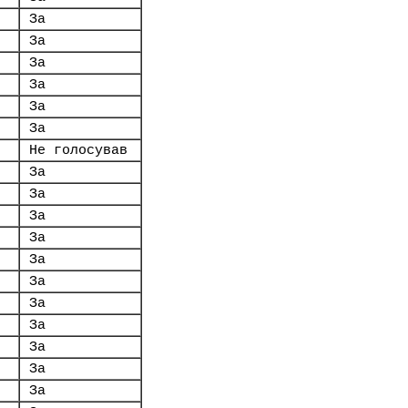
За
За
За
За
За
За
Не голосував
За
За
За
За
За
За
За
За
За
За
За