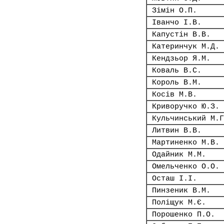
Зімін О.П.
Іванчо І.В.
Капустін В.В.
Катеринчук М.Д.
Кендзьор Я.М.
Коваль В.С.
Король В.М.
Косів М.В.
Криворучко Ю.З.
Кульчинський М.Г
Литвин В.В.
Мартиненко М.В.
Одайник М.М.
Омельченко О.О.
Осташ І.І.
Пинзеник В.М.
Поліщук М.Є.
Порошенко П.О.