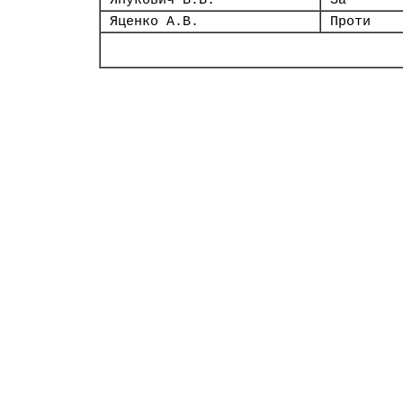
Янукович В.В.
За
Яценко А.В.
Проти