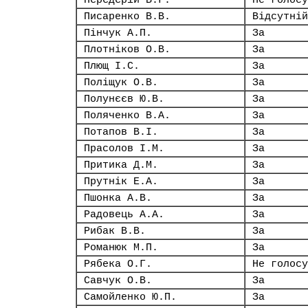
Пєрєдєрій В.Г.
Не голосу
Писаренко В.В.
Відсутній
Пінчук А.П.
За
Плотніков О.В.
За
Плющ І.С.
За
Поліщук О.В.
За
Полунєєв Ю.В.
За
Поляченко В.А.
За
Потапов В.І.
За
Прасолов І.М.
За
Притика Д.М.
За
Прутнік Е.А.
За
Пшонка А.В.
За
Радовець А.А.
За
Рибак В.В.
За
Романюк М.П.
За
Рябека О.Г.
Не голосу
Савчук О.В.
За
Самойленко Ю.П.
За