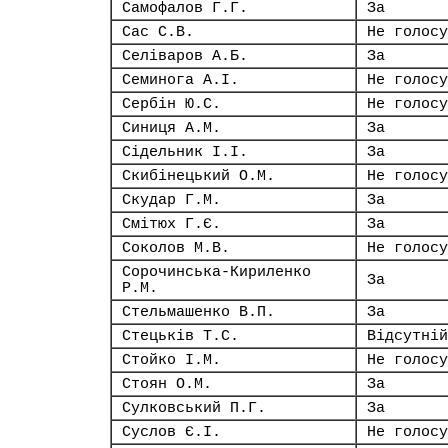
Самофалов Г.Г.
За
Сас С.В.
Не голосу
Селіваров А.Б.
За
Семинога А.І.
Не голосу
Сербін Ю.С.
Не голосу
Синиця А.М.
За
Сідельник І.І.
За
Скибінецький О.М.
Не голосу
Скудар Г.М.
За
Смітюх Г.Є.
За
Соколов М.В.
Не голосу
Сорочинська-Кириленко
За
Р.М.
Стельмашенко В.П.
За
Стецьків Т.С.
Відсутній
Стойко І.М.
Не голосу
Стоян О.М.
За
Сулковський П.Г.
За
Суслов Є.І.
Не голосу