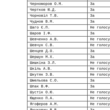
Черноморов О.М.
За
Чертков Ю.Д.
За
Чорновіл Т.В.
За
Чуднов В.М.
За
Шаго Є.П.
Не голосу
Шаров І.Ф.
За
Шевченко А.В.
Не голосу
Шевчук С.В.
Не голосу
Шенцев Д.О.
За
Шершун М.Х.
За
Шишкіна З.Л.
Не голосу
Шкіль А.В.
Не голосу
Шкутяк З.В.
Не голосу
Шмельова С.О.
За
Шпак В.Ф.
За
Шустік О.Ю.
Не голосу
Ющенко П.А.
Не голосу
Ягоферов А.М.
Не голосу