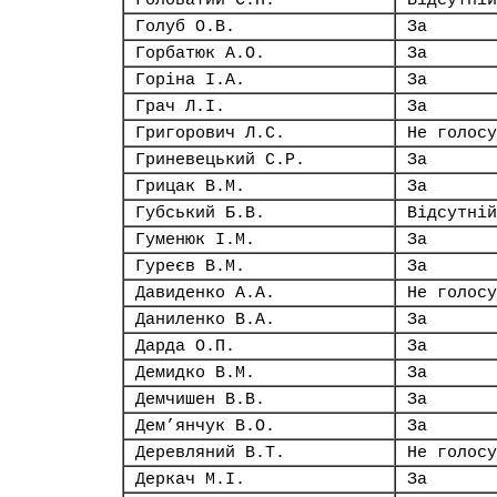
Головатий С.П.
Відсутній
Голуб О.В.
За
Горбатюк А.О.
За
Горіна І.А.
За
Грач Л.І.
За
Григорович Л.С.
Не голосу
Гриневецький С.Р.
За
Грицак В.М.
За
Губський Б.В.
Відсутній
Гуменюк І.М.
За
Гуреєв В.М.
За
Давиденко А.А.
Не голосу
Даниленко В.А.
За
Дарда О.П.
За
Демидко В.М.
За
Демчишен В.В.
За
Дем’янчук В.О.
За
Деревляний В.Т.
Не голосу
Деркач М.І.
За