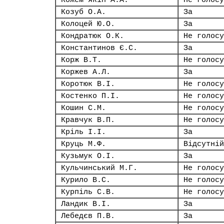
Кожем’якін А.А.
Не голосу
Козуб О.А.
За
Колоцей Ю.О.
За
Кондратюк О.К.
Не голосу
Константинов Є.С.
За
Корж В.Т.
Не голосу
Коржев А.Л.
За
Коротюк В.І.
Не голосу
Костенко П.І.
Не голосу
Кошин С.М.
Не голосу
Кравчук В.П.
Не голосу
Кріль І.І.
За
Круць М.Ф.
Відсутній
Кузьмук О.І.
За
Кульчинський М.Г.
Не голосу
Курило В.С.
Не голосу
Курпіль С.В.
Не голосу
Ландик В.І.
За
Лебедєв П.В.
За