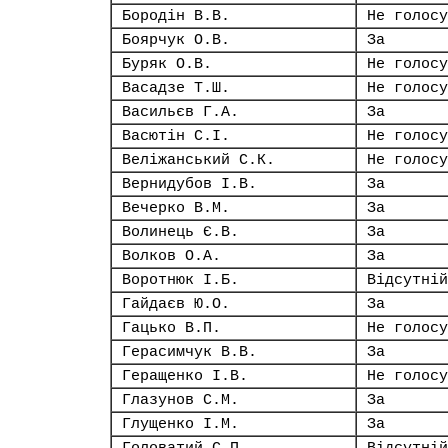
Бородін В.В.
Не голосу
Боярчук О.В.
За
Буряк О.В.
Не голосу
Васадзе Т.Ш.
Не голосу
Васильєв Г.А.
За
Васютін С.І.
Не голосу
Веліжанський С.К.
Не голосу
Вернидубов І.В.
За
Вечерко В.М.
За
Волинець Є.В.
За
Волков О.А.
За
Воротнюк І.Б.
Відсутній
Гайдаєв Ю.О.
За
Гацько В.П.
Не голосу
Герасимчук В.В.
За
Геращенко І.В.
Не голосу
Глазунов С.М.
За
Глущенко І.М.
За