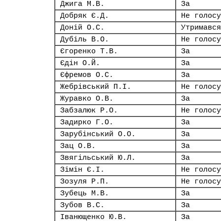
Джига М.В.
За
Добряк Є.Д.
Не голосу
Доній О.С.
Утримався
Дубіль В.О.
Не голосу
Єгоренко Т.В.
За
Єдін О.Й.
За
Єфремов О.С.
За
Жебрівський П.І.
Не голосу
Журавко О.В.
За
Забзалюк Р.О.
Не голосу
Задирко Г.О.
За
Зарубінський О.О.
За
Зац О.В.
За
Звягільський Ю.Л.
За
Зімін Є.І.
Не голосу
Зозуля Р.П.
Не голосу
Зубець М.В.
За
Зубов В.С.
За
Іванющенко Ю.В.
За