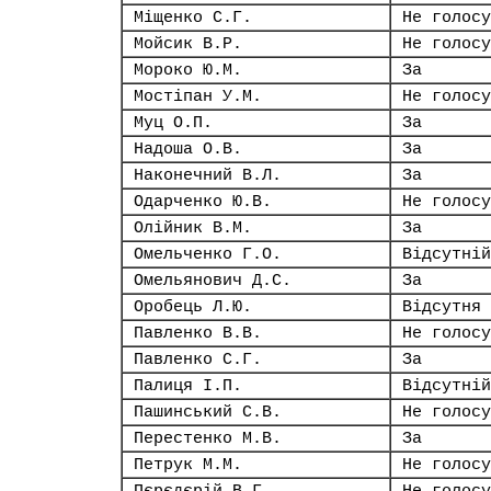
Міщенко С.Г.
Не голосу
Мойсик В.Р.
Не голосу
Мороко Ю.М.
За
Мостіпан У.М.
Не голосу
Муц О.П.
За
Надоша О.В.
За
Наконечний В.Л.
За
Одарченко Ю.В.
Не голосу
Олійник В.М.
За
Омельченко Г.О.
Відсутній
Омельянович Д.С.
За
Оробець Л.Ю.
Відсутня
Павленко В.В.
Не голосу
Павленко С.Г.
За
Палиця І.П.
Відсутній
Пашинський С.В.
Не голосу
Перестенко М.В.
За
Петрук М.М.
Не голосу