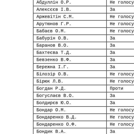
Абдуллін О.Р.
Не голосу
Алексєєв І.В.
За
Аржевітін С.М.
Не голосу
Арутюнов Г.Р.
Не голосу
Бабаєв О.М.
Не голосу
Бабурін О.В.
За
Баранов В.О.
За
Бахтеєва Т.Д.
За
Бевзенко В.Ф.
За
Бережна І.Г.
За
Білозір О.В.
Не голосу
Бірюк Л.В.
Не голосу
Богдан Р.Д.
Проти
Богуслаєв В.О.
За
Болдирєв Ю.О.
За
Бондар О.М.
Не голосу
Бондаренко В.Д.
Не голосу
Бондаренко О.Ф.
Не голосу
Бондик В.А.
За