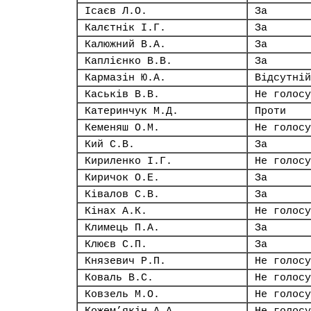
Ісаєв Л.О.
За
Калєтнік І.Г.
За
Калюжний В.А.
За
Каплієнко В.В.
За
Кармазін Ю.А.
Відсутній
Каськів В.В.
Не голосу
Катеринчук М.Д.
Проти
Кеменяш О.М.
Не голосу
Кий С.В.
За
Кириленко І.Г.
Не голосу
Киричок О.Е.
За
Ківалов С.В.
За
Кінах А.К.
Не голосу
Климець П.А.
За
Клюєв С.П.
За
Князевич Р.П.
Не голосу
Коваль В.С.
Не голосу
Ковзель М.О.
Не голосу