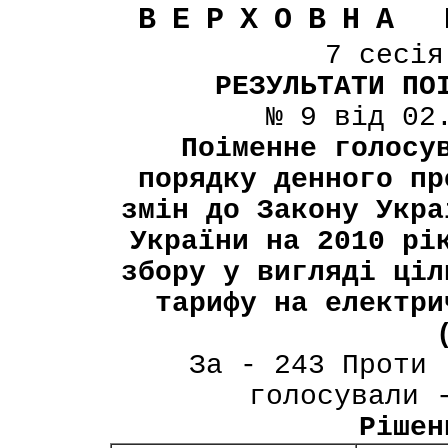
ВЕРХОВНА 
7 сесі
РЕЗУЛЬТАТИ ПО
№ 9 від 02
Поіменне голосу
порядку денного пр
змін до Закону Укра
України на 2010 рі
збору у вигляді ціл
тарифу на електри
За - 243 Проти 
голосували 
Рішен