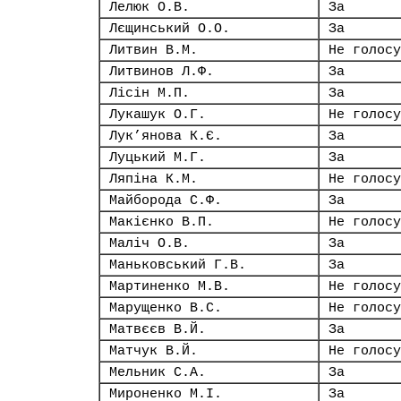
Лелюк О.В.
За
Лєщинський О.О.
За
Литвин В.М.
Не голосу
Литвинов Л.Ф.
За
Лісін М.П.
За
Лукашук О.Г.
Не голосу
Лук’янова К.Є.
За
Луцький М.Г.
За
Ляпіна К.М.
Не голосу
Майборода С.Ф.
За
Макієнко В.П.
Не голосу
Маліч О.В.
За
Маньковський Г.В.
За
Мартиненко М.В.
Не голосу
Марущенко В.С.
Не голосу
Матвєєв В.Й.
За
Матчук В.Й.
Не голосу
Мельник С.А.
За
Мироненко М.І.
За