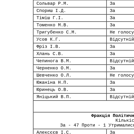
Сольвар Р.М.
За
Спориш І.Д.
За
Тіміш Г.І.
За
Томенко М.В.
За
Тригубенко С.М.
Не голосу
Усов К.Г.
Відсутній
Фріз І.В.
За
Хлань С.В.
За
Чепинога В.М.
Відсутній
Черненко О.М.
За
Шевченко О.Л.
Не голосу
Южаніна Н.П.
За
Юринець О.В.
За
Яніцький В.П.
Відсутній
Фракція Політич
Кількі
За - 47 Проти - 1 Утрималис
Алексєєв І.С.
За