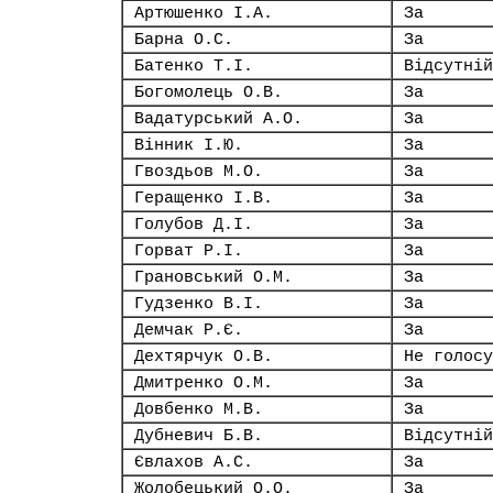
Артюшенко І.А.
За
Барна О.С.
За
Батенко Т.І.
Відсутній
Богомолець О.В.
За
Вадатурський А.О.
За
Вінник І.Ю.
За
Гвоздьов М.О.
За
Геращенко І.В.
За
Голубов Д.І.
За
Горват Р.І.
За
Грановський О.М.
За
Гудзенко В.І.
За
Демчак Р.Є.
За
Дехтярчук О.В.
Не голосу
Дмитренко О.М.
За
Довбенко М.В.
За
Дубневич Б.В.
Відсутній
Євлахов А.С.
За
Жолобецький О.О.
За