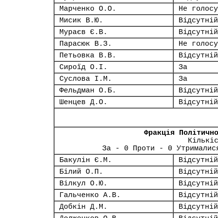
Марченко О.О.
Не голосу
Мисик В.Ю.
Відсутній
Мураєв Є.В.
Відсутній
Парасюк В.З.
Не голосу
Петьовка В.В.
Відсутній
Сироїд О.І.
За
Суслова І.М.
За
Фельдман О.Б.
Відсутній
Шенцев Д.О.
Відсутній
Фракція Політичн
Кількі
За - 0 Проти - 0 Утрималис
Бакулін Є.М.
Відсутній
Білий О.П.
Відсутній
Вілкул О.Ю.
Відсутній
Гальченко А.В.
Відсутній
Добкін Д.М.
Відсутній