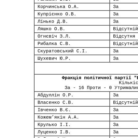
Корчинська О.А.
За
Купрієнко О.В.
За
Лінько Д.В.
За
Ляшко О.В.
Відсутній
Огнєвіч З.Л.
Відсутня
Рибалка С.В.
Відсутній
Скуратовський С.І.
За
Шухевич Ю.Р.
За
Фракція політичної партії "
Кількі
За - 16 Проти - 0 Утримали
Абдуллін О.Р.
За
Власенко С.В.
Відсутній
Івченко В.Є.
За
Кожем’якін А.А.
За
Крулько І.І.
За
Луценко І.В.
За