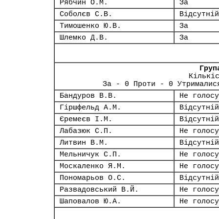
Рябчин О.М.
За
Соболєв С.В.
Відсутній
Тимошенко Ю.В.
За
Шлемко Д.В.
За
Груп
Кількі
За - 0 Проти - 0 Утрималис
Бандуров В.В.
Не голосу
Гіршфельд А.М.
Відсутній
Єремеєв І.М.
Відсутній
Лабазюк С.П.
Не голосу
Литвин В.М.
Відсутній
Мельничук С.П.
Не голосу
Москаленко Я.М.
Не голосу
Пономарьов О.С.
Відсутній
Развадовський В.Й.
Не голосу
Шаповалов Ю.А.
Не голосу