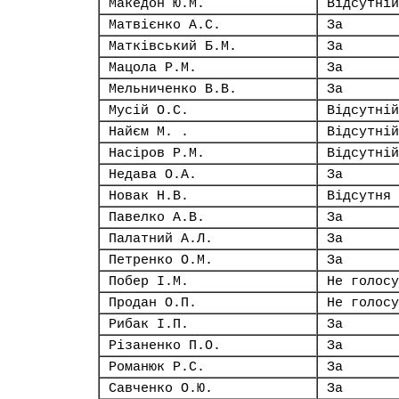
Македон Ю.М.
Відсутній
Матвієнко А.С.
За
Матківський Б.М.
За
Мацола Р.М.
За
Мельниченко В.В.
За
Мусій О.С.
Відсутній
Найєм М. .
Відсутній
Насіров Р.М.
Відсутній
Недава О.А.
За
Новак Н.В.
Відсутня
Павелко А.В.
За
Палатний А.Л.
За
Петренко О.М.
За
Побер І.М.
Не голосу
Продан О.П.
Не голосу
Рибак І.П.
За
Різаненко П.О.
За
Романюк Р.С.
За
Савченко О.Ю.
За