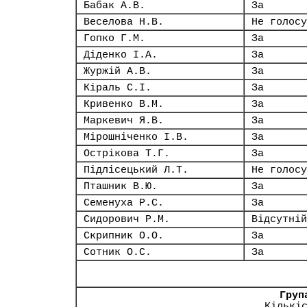
Бабак А.В.
За
Веселова Н.В.
Не голосу
Гопко Г.М.
За
Діденко І.А.
За
Журжій А.В.
За
Кіраль С.І.
За
Кривенко В.М.
За
Маркевич Я.В.
За
Мірошніченко І.В.
За
Острікова Т.Г.
За
Підлісецький Л.Т.
Не голосу
Пташник В.Ю.
За
Семенуха Р.С.
За
Сидорович Р.М.
Відсутній
Скрипник О.О.
За
Сотник О.С.
За
Груп
Кількі