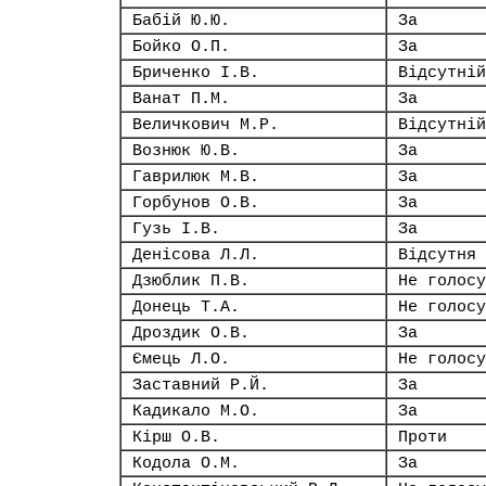
Бабій Ю.Ю.
За
Бойко О.П.
За
Бриченко І.В.
Відсутній
Ванат П.М.
За
Величкович М.Р.
Відсутній
Вознюк Ю.В.
За
Гаврилюк М.В.
За
Горбунов О.В.
За
Гузь І.В.
За
Денісова Л.Л.
Відсутня
Дзюблик П.В.
Не голосу
Донець Т.А.
Не голосу
Дроздик О.В.
За
Ємець Л.О.
Не голосу
Заставний Р.Й.
За
Кадикало М.О.
За
Кірш О.В.
Проти
Кодола О.М.
За