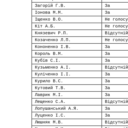
Загорій Г.В.
За
Іонова М.М.
За
Іщенко В.О.
Не голосу
Кіт А.Б.
Не голосу
Князевич Р.П.
Відсутній
Козаченко Л.П.
Не голосу
Кононенко І.В.
За
Король В.М.
За
Кубів С.І.
За
Кузьменко А.І.
Відсутній
Куліченко І.І.
За
Курило В.С.
За
Кутовий Т.В.
За
Лаврик М.І.
За
Лещенко С.А.
Відсутній
Лопушанський А.Я.
За
Луценко І.С.
За
Люшняк М.В.
Відсутній