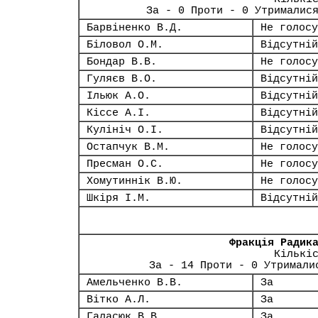
За - 0 Проти - 0 Утрималис
Барвіненко В.Д.
Не голосу
Біловол О.М.
Відсутній
Бондар В.В.
Не голосу
Гуляєв В.О.
Відсутній
Ільюк А.О.
Відсутній
Кіссе А.І.
Відсутній
Кулініч О.І.
Відсутній
Остапчук В.М.
Не голосу
Пресман О.С.
Не голосу
Хомутиннік В.Ю.
Не голосу
Шкіря І.М.
Відсутній
Фракція Радик
Кількі
За - 14 Проти - 0 Утримали
Амельченко В.В.
За
Вітко А.Л.
За
Галасюк В.В.
За