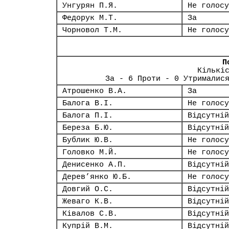
Унгурян П.Я.
Не голосу
Федорук М.Т.
За
Чорновол Т.М.
Не голосу
П
Кількі
За - 6 Проти - 0 Утрималис
Атрошенко В.А.
За
Балога В.І.
Не голосу
Балога П.І.
Відсутній
Береза Б.Ю.
Відсутній
Бублик Ю.В.
Не голосу
Головко М.Й.
Не голосу
Денисенко А.П.
Відсутній
Дерев’янко Ю.Б.
Не голосу
Довгий О.С.
Відсутній
Жеваго К.В.
Відсутній
Ківалов С.В.
Відсутній
Купрій В.М.
Відсутній