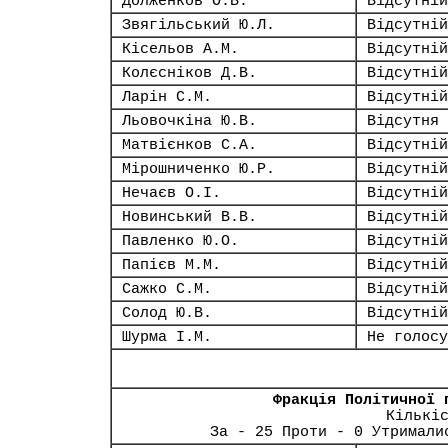
Долженков О.В.
Відсутній
Звягільський Ю.Л.
Відсутній
Кісельов А.М.
Відсутній
Колєсніков Д.В.
Відсутній
Ларін С.М.
Відсутній
Льовочкіна Ю.В.
Відсутня
Матвієнков С.А.
Відсутній
Мірошниченко Ю.Р.
Відсутній
Нечаєв О.І.
Відсутній
Новинський В.В.
Відсутній
Павленко Ю.О.
Відсутній
Папієв М.М.
Відсутній
Сажко С.М.
Відсутній
Солод Ю.В.
Відсутній
Шурма І.М.
Не голосу
Фракція Політичної 
Кількі
За - 25 Проти - 0 Утримали