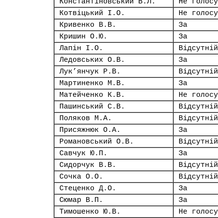
Константіновський В.Л.
Не голосу
Котвіцький І.О.
Не голосу
Кривенко В.В.
За
Кришин О.Ю.
За
Лапін І.О.
Відсутній
Ледовських О.В.
За
Лук’янчук Р.В.
Відсутній
Мартиненко М.В.
За
Матейченко К.В.
Не голосу
Пашинський С.В.
Відсутній
Поляков М.А.
Відсутній
Присяжнюк О.А.
За
Романовський О.В.
Відсутній
Савчук Ю.П.
За
Сидорчук В.В.
Відсутній
Сочка О.О.
Відсутній
Стеценко Д.О.
За
Сюмар В.П.
За
Тимошенко Ю.В.
Не голосу