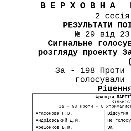
ВЕРХОВНА 
2 сесі
РЕЗУЛЬТАТИ ПО
№ 29 від 23
Сигнальне голосу
розгляду проекту З
За - 198 Проти 
голосували 
Рішенн
Фракція ПАРТІ
Кількіс
За - 90 Проти - 0 Утрималис
Агафонова Н.В.
Відсутня
Андрієвський Д.Й.
Не голосу
Арешонков В.Ю.
За