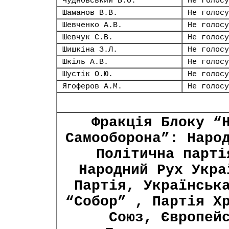
Чудновський В.О.
Не голосу
Шаманов В.В.
Не голосу
Шевченко А.В.
Не голосу
Шевчук С.В.
Не голосу
Шишкіна З.Л.
Не голосу
Шкіль А.В.
Не голосу
Шустік О.Ю.
Не голосу
Ягоферов А.М.
Не голосу
Фракція Блоку “
Самооборона”: Наро
Політична парті
Народний Рух Укра
Партія, Українськ
“Собор” , Партія Х
Союз, Європей