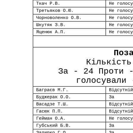
Ткач Р.В.
Не голосу
Третьяков О.Ю.
Не голосу
Чорноволенко О.В.
Не голосу
Шкутяк З.В.
Не голосу
Яценюк А.П.
Не голосу
Поз
Кількість
За - 24 Проти 
голосували 
Баграєв М.Г.
Відсутній
Буджерак О.О.
За
Васадзе Т.Ш.
Відсутній
Гасюк П.П.
Відсутній
Гейман О.А.
Не голосу
Губський Б.В.
За
Задирко Г.О.
За