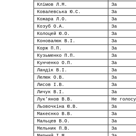
Клімов Л.М.
За
Ковалевська Ю.С.
За
Кожара Л.О.
За
Козуб О.А.
За
Колоцей Ю.О.
За
Коновалюк В.І.
За
Корж П.П.
За
Кузьменко П.П.
За
Кунченко О.П.
За
Ландік В.І.
За
Лелюк О.В.
За
Лисов І.В.
За
Личук В.І.
За
Лук’янов В.В.
Не голосу
Льовочкіна Ю.В.
За
Макеєнко В.В.
За
Мальцев В.О.
За
Мельник П.В.
За
Мирний І.М.
За