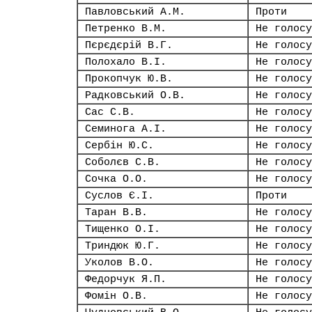
Павловський А.М.
Проти
Петренко В.М.
Не голосу
Пєрєдєрій В.Г.
Не голосу
Полохало В.І.
Не голосу
Прокопчук Ю.В.
Не голосу
Радковський О.В.
Не голосу
Сас С.В.
Не голосу
Семинога А.І.
Не голосу
Сербін Ю.С.
Не голосу
Соболєв С.В.
Не голосу
Сочка О.О.
Не голосу
Суслов Є.І.
Проти
Таран В.В.
Не голосу
Тищенко О.І.
Не голосу
Триндюк Ю.Г.
Не голосу
Уколов В.О.
Не голосу
Федорчук Я.П.
Не голосу
Фомін О.В.
Не голосу