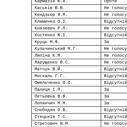
Кармазін Ю.А.
Проти
Каськів В.В.
Не голосу
Кендзьор Я.М.
Не голосу
Клименко О.І.
Відсутній
Князевич Р.П.
Не голосу
Костенко Ю.І.
Відсутній
Круць М.Ф.
За
Кульчинський М.Г.
Не голосу
Ляпіна К.М.
Не голосу
Марущенко В.С.
Не голосу
Матчук В.Й.
Відсутній
Москаль Г.Г.
Відсутній
Омельченко О.О.
Відсутній
Палиця І.П.
За
Петьовка В.В.
За
Полянчич М.М.
За
Слободян О.В.
Відсутній
Стецьків Т.С.
Відсутній
Стретович В.М.
Не голосу