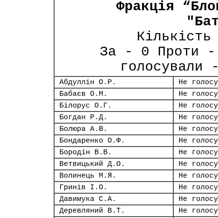
Фракція “Бло
"Ба
Кількість
За - 0 Проти -
голосували 
Абдуллін О.Р.
Не голосу
Бабаєв О.М.
Не голосу
Білорус О.Г.
Не голосу
Богдан Р.Д.
Не голосу
Болюра А.В.
Не голосу
Бондаренко О.Ф.
Не голосу
Бородін В.В.
Не голосу
Ветвицький Д.О.
Не голосу
Волинець М.Я.
Не голосу
Гринів І.О.
Не голосу
Давимука С.А.
Не голосу
Деревляний В.Т.
Не голосу