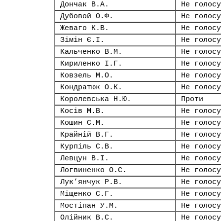
Дончак В.А.
Не голосу
Дубовой О.Ф.
Не голосу
Жеваго К.В.
Не голосу
Зімін Є.І.
Не голосу
Кальченко В.М.
Не голосу
Кириленко І.Г.
Не голосу
Ковзель М.О.
Не голосу
Кондратюк О.К.
Не голосу
Королевська Н.Ю.
Проти
Косів М.В.
Не голосу
Кошин С.М.
Не голосу
Крайній В.Г.
Не голосу
Курпіль С.В.
Не голосу
Левцун В.І.
Не голосу
Логвиненко О.С.
Не голосу
Лук’янчук Р.В.
Не голосу
Міщенко С.Г.
Не голосу
Мостіпан У.М.
Не голосу
Олійник В.С.
Не голосу