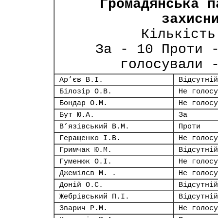
Громадянська п
захисн
Кількість
За - 10 Проти 
голосували 
Ар’єв В.І.
Відсутній
Білозір О.В.
Не голосу
Бондар О.М.
Не голосу
Бут Ю.А.
За
В’язівський В.М.
Проти
Геращенко І.В.
Не голосу
Гримчак Ю.М.
Відсутній
Гуменюк О.І.
Не голосу
Джемілєв М. .
Не голосу
Доній О.С.
Відсутній
Жебрівський П.І.
Відсутній
Зварич Р.М.
Не голосу