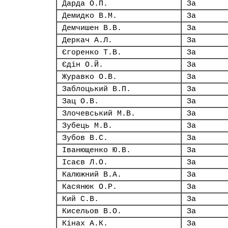
Дарда О.П.
За
Демидко В.М.
За
Демчишен В.В.
За
Деркач А.Л.
За
Єгоренко Т.В.
За
Єдін О.Й.
За
Журавко О.В.
За
Заблоцький В.П.
За
Зац О.В.
За
Злочевський М.В.
За
Зубець М.В.
За
Зубов В.С.
За
Іванющенко Ю.В.
За
Ісаєв Л.О.
За
Калюжний В.А.
За
Касянюк О.Р.
За
Кий С.В.
За
Кисельов В.О.
За
Кінах А.К.
За