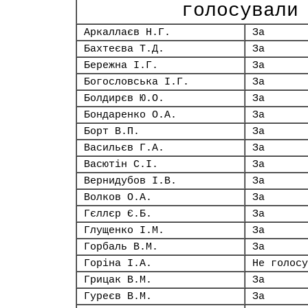
голосували
Аркаллаєв Н.Г.
За
Бахтеєва Т.Д.
За
Бережна І.Г.
За
Богословська І.Г.
За
Болдирєв Ю.О.
За
Бондаренко О.А.
За
Борт В.П.
За
Васильєв Г.А.
За
Васютін С.І.
За
Вернидубов І.В.
За
Волков О.А.
За
Гєллєр Є.Б.
За
Глущенко І.М.
За
Горбаль В.М.
За
Горіна І.А.
Не голосу
Грицак В.М.
За
Гуреєв В.М.
За