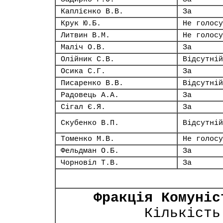
Каплієнко В.В.
За
Крук Ю.Б.
Не голосу
Литвин В.М.
Не голосу
Маліч О.В.
За
Олійник С.В.
Відсутній
Осика С.Г.
За
Писаренко В.В.
Відсутній
Радовець А.А.
За
Сігал Є.Я.
За
Скубенко В.П.
Відсутній
Томенко М.В.
Не голосу
Фельдман О.Б.
За
Чорновіл Т.В.
За
Фракція Комуніс
Кількість