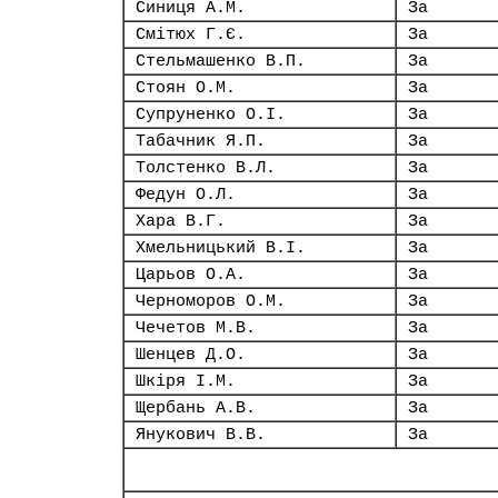
Синиця А.М.
За
Смітюх Г.Є.
За
Стельмашенко В.П.
За
Стоян О.М.
За
Супруненко О.І.
За
Табачник Я.П.
За
Толстенко В.Л.
За
Федун О.Л.
За
Хара В.Г.
За
Хмельницький В.І.
За
Царьов О.А.
За
Черноморов О.М.
За
Чечетов М.В.
За
Шенцев Д.О.
За
Шкіря І.М.
За
Щербань А.В.
За
Янукович В.В.
За