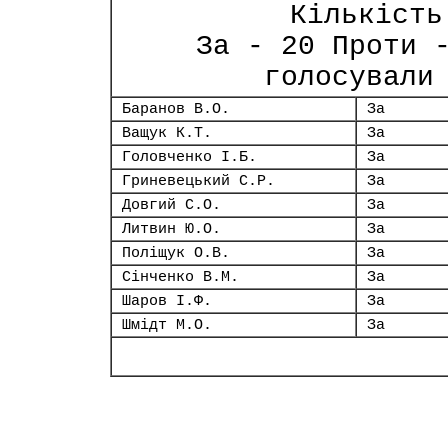
Кількість
За - 20 Проти 
голосували
Баранов В.О.
За
Ващук К.Т.
За
Головченко І.Б.
За
Гриневецький С.Р.
За
Довгий С.О.
За
Литвин Ю.О.
За
Поліщук О.В.
За
Сінченко В.М.
За
Шаров І.Ф.
За
Шмідт М.О.
За