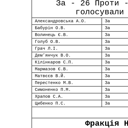
За - 26 Проти 
голосували
Александровська А.О.
За
Бабурін О.В.
За
Волинець Є.В.
За
Голуб О.В.
За
Грач Л.І.
За
Дем’янчук В.О.
За
Кілінкаров С.П.
За
Мармазов Є.В.
За
Матвєєв В.Й.
За
Перестенко М.В.
За
Симоненко П.М.
За
Храпов С.А.
За
Цибенко П.С.
За
Фракція 