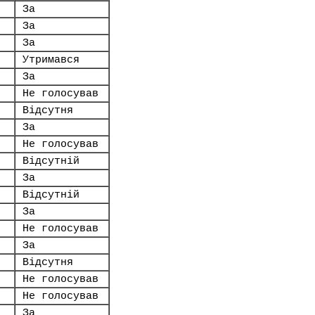
За
За
За
Утримався
За
Не голосував
Відсутня
За
Не голосував
Відсутній
За
Відсутній
За
Не голосував
За
Відсутня
Не голосував
Не голосував
За