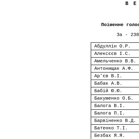
В
Поіменне голо
За - 238
Абдуллін О.Р.
Алексєєв І.С.
Амельченко В.В.
Антонищак А.Ф.
Ар’єв В.І.
Бабак А.В.
Бабій Ю.Ю.
Бакуменко О.Б.
Балога В.І.
Балога П.І.
Барвіненко В.Д.
Батенко Т.І.
Безбах Я.Я.