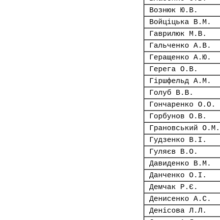
Вознюк Ю.В.
Войціцька В.М.
Гаврилюк М.В.
Гальченко А.В.
Геращенко А.Ю.
Герега О.В.
Гіршфельд А.М.
Голуб В.В.
Гончаренко О.О.
Горбунов О.В.
Грановський О.М.
Гудзенко В.І.
Гуляєв В.О.
Давиденко В.М.
Данченко О.І.
Демчак Р.Є.
Денисенко А.С.
Денісова Л.Л.