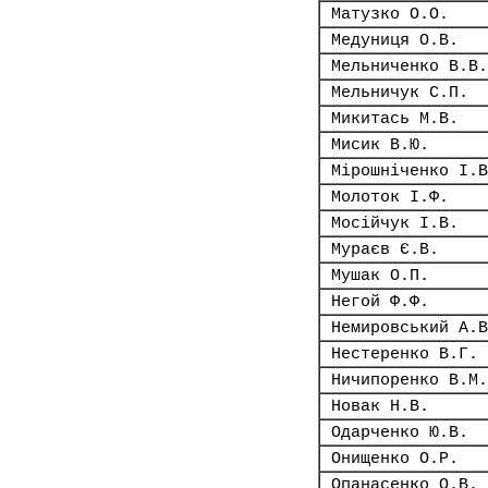
Матузко О.О.
Медуниця О.В.
Мельниченко В.В.
Мельничук С.П.
Микитась М.В.
Мисик В.Ю.
Мірошніченко І.В
Молоток І.Ф.
Мосійчук І.В.
Мураєв Є.В.
Мушак О.П.
Негой Ф.Ф.
Немировський А.В
Нестеренко В.Г.
Ничипоренко В.М.
Новак Н.В.
Одарченко Ю.В.
Онищенко О.Р.
Опанасенко О.В.