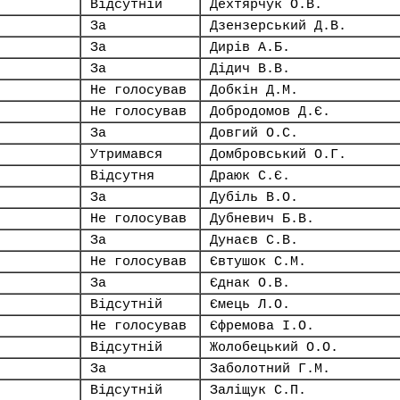
Відсутній
Дехтярчук О.В.
За
Дзензерський Д.В.
За
Дирів А.Б.
За
Дідич В.В.
Не голосував
Добкін Д.М.
Не голосував
Добродомов Д.Є.
За
Довгий О.С.
Утримався
Домбровський О.Г.
Відсутня
Драюк С.Є.
За
Дубіль В.О.
Не голосував
Дубневич Б.В.
За
Дунаєв С.В.
Не голосував
Євтушок С.М.
За
Єднак О.В.
Відсутній
Ємець Л.О.
Не голосував
Єфремова І.О.
Відсутній
Жолобецький О.О.
За
Заболотний Г.М.
Відсутній
Заліщук С.П.