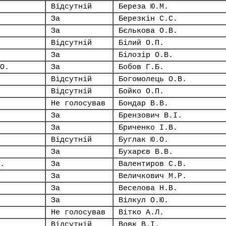
Відсутній
Береза Ю.М.
За
Березкін С.С.
За
Бєлькова О.В.
Відсутній
Білий О.П.
За
Білозір О.В.
О.
За
Бобов Г.Б.
Відсутній
Богомолець О.В.
Відсутній
Бойко О.П.
Не голосував
Бондар В.В.
За
Брензович В.І.
За
Бриченко І.В.
Відсутній
Буглак Ю.О.
За
Бухарєв В.В.
.
За
Валентиров С.В.
За
Величкович М.Р.
За
Веселова Н.В.
За
Вілкул О.Ю.
Не голосував
Вітко А.Л.
Відсутній
Вовк В.І.