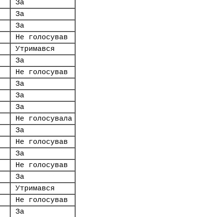
За
За
За
Не голосував
Утримався
За
Не голосував
За
За
За
Не голосувала
За
Не голосував
За
Не голосував
За
Утримався
Не голосував
За