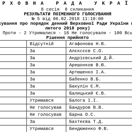
ЕРХОВНА РАДА УКРА
8 сесія 8 скликання
РЕЗУЛЬТАТИ ПОІМЕННОГО ГОЛОСУВАННЯ
№ 5 від 06.02.2018 11:10:00
сування про порядок денний Верховної Ради України 
лютого 2018 року)
 Проти - 2 Утрималися - 18 Не голосували - 100 Вс
Рішення прийнято
Відсутній
Агафонова Н.В.
За
Алєксєєв С.О.
За
Андрієвський Д.Й.
За
Арешонков В.Ю.
За
Артюшенко І.А.
За
Бабенко В.Б.
За
Бакулін Є.М.
За
Балицький Є.В.
Утримався
Балога І.І.
Не голосував
Бандуров В.В.
Не голосував
Барна О.С.
За
Бахтеєва Т.Д.
Утримався
Бендюженко Ф.В.