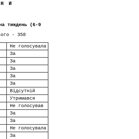
ЇНИ
на тиждень (6-9
ього - 358
Не голосувала
За
За
За
За
За
Відсутній
Утримався
Не голосував
За
За
Не голосувала
За