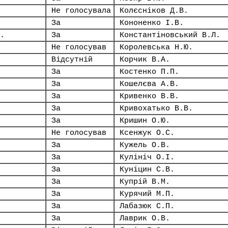
Не голосувала
Колєсніков Д.В.
За
Кононенко І.В.
.
За
Константіновський В.Л.
Не голосував
Королевська Н.Ю.
Відсутній
Корчик В.А.
За
Костенко П.П.
За
Кошелєва А.В.
За
Кривенко В.В.
За
Кривохатько В.В.
За
Кришин О.Ю.
Не голосував
Ксенжук О.С.
За
Кужель О.В.
За
Кулініч О.І.
За
Куніцин С.В.
За
Купрій В.М.
За
Курячий М.П.
За
Лабазюк С.П.
За
Лаврик О.В.