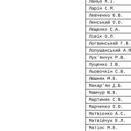
Ланьо М.І.
Ларін С.М.
Левченко Ю.В.
Ленський О.О.
Лещенко С.А.
Лівік О.П.
Логвинський Г.В.
Лопушанський А.Я
Лук’янчук Р.В.
Луценко І.В.
Льовочкін С.В.
Люшняк М.В.
Макар’ян Д.Б.
Мамчур Ю.В.
Мартиняк С.В.
Марченко О.О.
Матвієнко А.С.
Матвійчук Е.Л.
Матіос М.В.