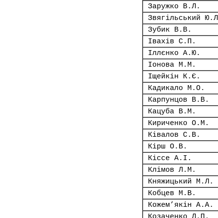
Заружко В.Л.
Звягільський Ю.Л
Зубик В.В.
Івахів С.П.
Іллєнко А.Ю.
Іонова М.М.
Іщейкін К.Є.
Кадикало М.О.
Карпунцов В.В.
Кацуба В.М.
Кириченко О.М.
Ківалов С.В.
Кірш О.В.
Кіссе А.І.
Клімов Л.М.
Княжицький М.Л.
Кобцев М.В.
Кожем’якін А.А.
Козаченко Л.П.