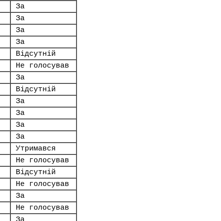
За
За
За
За
Відсутній
Не голосував
За
Відсутній
За
За
За
За
Утримався
Не голосував
Відсутній
Не голосував
За
Не голосував
За