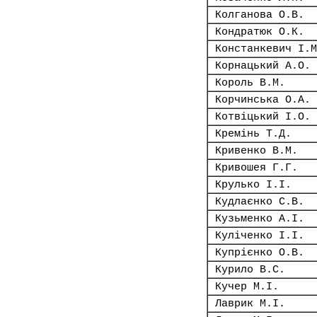
Колганова О.В.
Кондратюк О.К.
Констанкевич І.М
Корнацький А.О.
Король В.М.
Корчинська О.А.
Котвіцький І.О.
Кремінь Т.Д.
Кривенко В.М.
Кривошея Г.Г.
Крулько І.І.
Кудлаєнко С.В.
Кузьменко А.І.
Куліченко І.І.
Купрієнко О.В.
Курило В.С.
Кучер М.І.
Лаврик М.І.