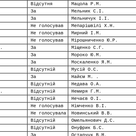
Відсутня
Мацола Р.М.
За
Мельник С.І.
За
Мельничук І.І.
Не голосував
Мепарішвілі Х.Н.
Не голосував
Мирний І.М.
Не голосував
Мірошниченко Ю.Р.
.
За
Міщенко С.Г.
За
Мороко Ю.М.
За
Москаленко Я.М.
Відсутній
Мусій О.С.
За
Найєм М. .
Відсутній
Недава О.А.
.
Відсутній
Немиря Г.М.
Відсутній
Нечаєв О.І.
Не голосував
Німченко В.І.
Не голосувала
Новинський В.В.
Відсутній
Омельянович Д.С.
Відсутній
Онуфрик Б.С.
За
Остапчук В.М.