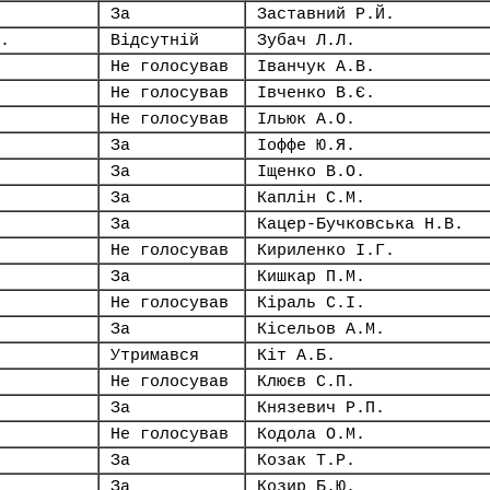
За
Заставний Р.Й.
.
Відсутній
Зубач Л.Л.
Не голосував
Іванчук А.В.
Не голосував
Івченко В.Є.
Не голосував
Ільюк А.О.
За
Іоффе Ю.Я.
За
Іщенко В.О.
За
Каплін С.М.
За
Кацер-Бучковська Н.В.
Не голосував
Кириленко І.Г.
За
Кишкар П.М.
Не голосував
Кіраль С.І.
За
Кісельов А.М.
Утримався
Кіт А.Б.
Не голосував
Клюєв С.П.
За
Князевич Р.П.
Не голосував
Кодола О.М.
За
Козак Т.Р.
За
Козир Б.Ю.