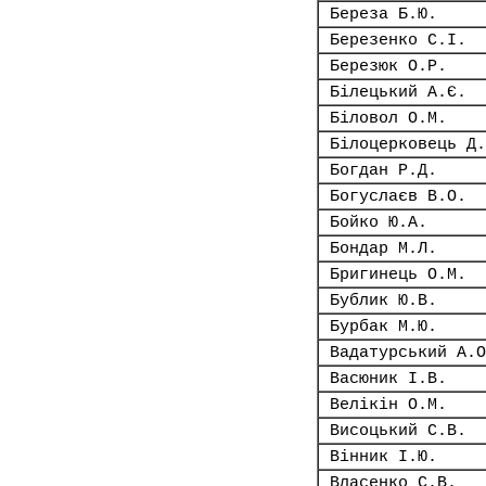
Береза Б.Ю.
Березенко С.І.
Березюк О.Р.
Білецький А.Є.
Біловол О.М.
Білоцерковець Д.
Богдан Р.Д.
Богуслаєв В.О.
Бойко Ю.А.
Бондар М.Л.
Бригинець О.М.
Бублик Ю.В.
Бурбак М.Ю.
Вадатурський А.О
Васюник І.В.
Велікін О.М.
Висоцький С.В.
Вінник І.Ю.
Власенко С.В.