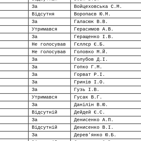
За
Войцеховська С.М.
Відсутня
Воропаєв Ю.М.
За
Галасюк В.В.
Утримався
Герасимов А.В.
За
Геращенко І.В.
Не голосував
Гєллєр Є.Б.
Не голосував
Головко М.Й.
За
Голубов Д.І.
За
Гопко Г.М.
За
Горват Р.І.
За
Гринів І.О.
За
Гузь І.В.
Утримався
Гусак В.Г.
За
Данілін В.Ю.
Відсутній
Дейдей Є.С.
За
Денисенко А.П.
Відсутній
Денисенко В.І.
За
Дерев’янко Ю.Б.