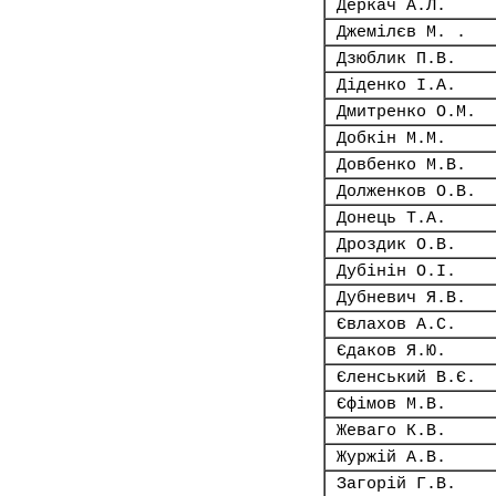
Деркач А.Л.
Джемілєв М. .
Дзюблик П.В.
Діденко І.А.
Дмитренко О.М.
Добкін М.М.
Довбенко М.В.
Долженков О.В.
Донець Т.А.
Дроздик О.В.
Дубінін О.І.
Дубневич Я.В.
Євлахов А.С.
Єдаков Я.Ю.
Єленський В.Є.
Єфімов М.В.
Жеваго К.В.
Журжій А.В.
Загорій Г.В.