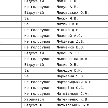
Відсутній
Лапін І.О.
Не голосував
Левус А.М.
Відсутній
Ледовських О.В.
За
Лесюк Я.В.
За
Литвин В.М.
Не голосував
Лінько Д.В.
Не голосував
Лозовой А.С.
.
Не голосував
Лубінець Д.В.
Не голосував
Лунченко В.В.
Відсутній
Луценко І.С.
Не голосував
Льовочкіна Ю.В.
Відсутній
Ляшко О.В.
За
Македон Ю.М.
За
Маркевич Я.В.
Не голосував
Мартовицький А.В.
Не голосував
Масоріна О.С.
Не голосував
Матвієнков С.А.
Утримався
Матейченко К.В.
Відсутня
Матківський Б.М.