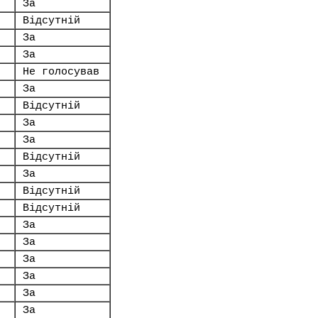
За
Відсутній
За
За
Не голосував
За
Відсутній
За
За
Відсутній
За
Відсутній
Відсутній
За
За
За
За
За
За