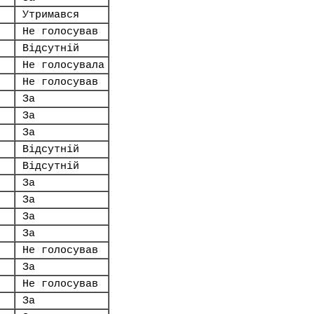
Утримався
Не голосував
Відсутній
Не голосувала
Не голосував
За
За
За
Відсутній
Відсутній
За
За
За
За
Не голосував
За
Не голосував
За