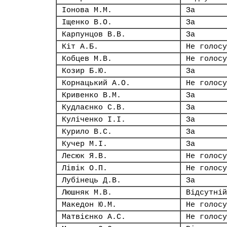
Іонова М.М.
За
Іщенко В.О.
За
Карпунцов В.В.
За
Кіт А.Б.
Не голосу
Кобцев М.В.
Не голосу
Козир Б.Ю.
За
Корнацький А.О.
Не голосу
Кривенко В.М.
За
Кудлаєнко С.В.
За
Куліченко І.І.
За
Курило В.С.
За
Кучер М.І.
За
Лесюк Я.В.
Не голосу
Лівік О.П.
Не голосу
Лубінець Д.В.
За
Люшняк М.В.
Відсутній
Македон Ю.М.
Не голосу
Матвієнко А.С.
Не голосу