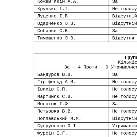
Кожем’якін А.А.
За
Крулько І.І.
Не голосу
Луценко І.В.
Відсутній
Одарченко Ю.В.
Відсутній
Соболєв С.В.
За
Тимошенко Ю.В.
Відсутня
Груп
Кількі
За - 4 Проти - 0 Утрималис
Бандуров В.В.
За
Гіршфельд А.М.
Не голосу
Івахів С.П.
Не голосу
Мартиняк С.В.
Не голосу
Молоток І.Ф.
За
Петьовка В.В.
Не голосу
Поплавський М.М.
Відсутній
Супруненко О.І.
Утримався
Фурсін І.Г.
Не голосу