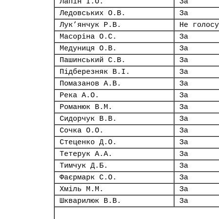
Лапін І.О.
За
Ледовських О.В.
За
Лук’янчук Р.В.
Не голосу
Масоріна О.С.
За
Медуниця О.В.
За
Пашинський С.В.
За
Підберезняк В.І.
За
Помазанов А.В.
За
Река А.О.
За
Романюк В.М.
За
Сидорчук В.В.
За
Сочка О.О.
За
Стеценко Д.О.
За
Тетерук А.А.
За
Тимчук Д.Б.
За
Фаєрмарк С.О.
За
Хміль М.М.
За
Шкварилюк В.В.
За