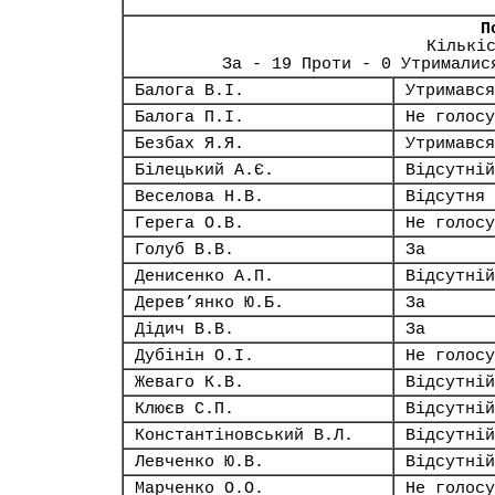
П
Кількі
За - 19 Проти - 0 Утрималис
Балога В.І.
Утримався
Балога П.І.
Не голосу
Безбах Я.Я.
Утримався
Білецький А.Є.
Відсутній
Веселова Н.В.
Відсутня
Герега О.В.
Не голосу
Голуб В.В.
За
Денисенко А.П.
Відсутній
Дерев’янко Ю.Б.
За
Дідич В.В.
За
Дубінін О.І.
Не голосу
Жеваго К.В.
Відсутній
Клюєв С.П.
Відсутній
Константіновський В.Л.
Відсутній
Левченко Ю.В.
Відсутній
Марченко О.О.
Не голосу