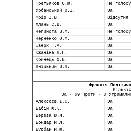
Третьяков О.Ю.
Не голосу
Урбанський О.І.
За
Фріз І.В.
Відсутня
Хлань С.В.
За
Чепинога В.М.
Не голосу
Черненко О.М.
За
Шверк Г.А.
За
Южаніна Н.П.
За
Юринець О.В.
За
Яніцький В.П.
За
Фракція Політич
Кількі
За - 69 Проти - 0 Утримали
Алексєєв І.С.
За
Бабій Ю.Ю.
За
Береза Ю.М.
За
Бондар М.Л.
За
Бурбак М.Ю.
За