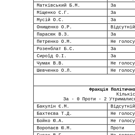
Матківський Б.М.
За
Міщенко С.Г.
За
Мусій О.С.
За
Онищенко О.Р.
Відсутній
Парасюк В.З.
За
Петренко О.М.
Не голосу
Розенблат Б.С.
За
Сироїд О.І.
За
Чумак В.В.
Не голосу
Шевченко О.Л.
Не голосу
Фракція Політичн
Кількі
За - 0 Проти - 2 Утрималис
Бакулін Є.М.
Відсутній
Бахтеєва Т.Д.
Не голосу
Бойко Ю.А.
Не голосу
Воропаєв Ю.М.
Проти