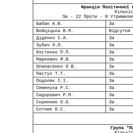
Фракція Політичної 
Кількі
За - 22 Проти - 0 Утримали
Бабак А.В.
За
Войціцька В.М.
Відсутня
Діденко І.А.
За
Зубач Л.Л.
За
Костенко П.П.
За
Маркевич Я.В.
За
Опанасенко О.В.
За
Пастух Т.Т.
За
Подоляк І.І.
За
Семенуха Р.С.
За
Сидорович Р.М.
За
Скрипник О.О.
За
Сотник О.С.
За
Група "П
Кількі