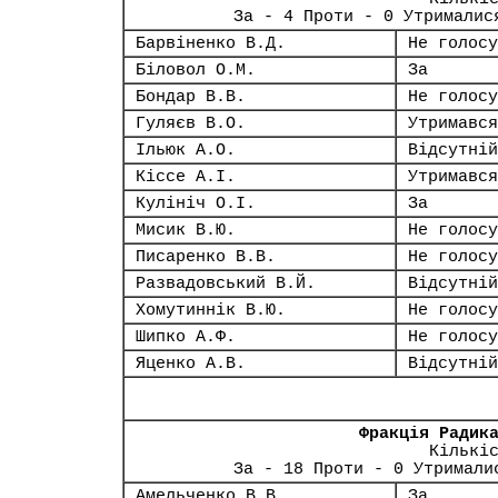
За - 4 Проти - 0 Утрималис
Барвіненко В.Д.
Не голосу
Біловол О.М.
За
Бондар В.В.
Не голосу
Гуляєв В.О.
Утримався
Ільюк А.О.
Відсутній
Кіссе А.І.
Утримався
Кулініч О.І.
За
Мисик В.Ю.
Не голосу
Писаренко В.В.
Не голосу
Развадовський В.Й.
Відсутній
Хомутиннік В.Ю.
Не голосу
Шипко А.Ф.
Не голосу
Яценко А.В.
Відсутній
Фракція Радик
Кількі
За - 18 Проти - 0 Утримали
Амельченко В.В.
За