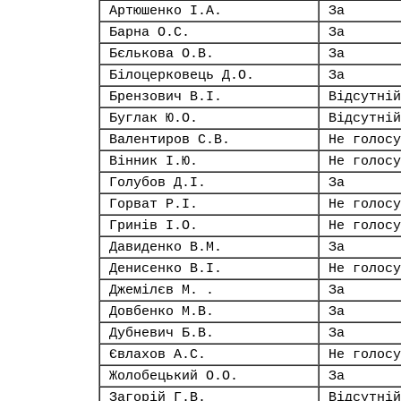
Артюшенко І.А.
За
Барна О.С.
За
Бєлькова О.В.
За
Білоцерковець Д.О.
За
Брензович В.І.
Відсутній
Буглак Ю.О.
Відсутній
Валентиров С.В.
Не голосу
Вінник І.Ю.
Не голосу
Голубов Д.І.
За
Горват Р.І.
Не голосу
Гринів І.О.
Не голосу
Давиденко В.М.
За
Денисенко В.І.
Не голосу
Джемілєв М. .
За
Довбенко М.В.
За
Дубневич Б.В.
За
Євлахов А.С.
Не голосу
Жолобецький О.О.
За
Загорій Г.В.
Відсутній