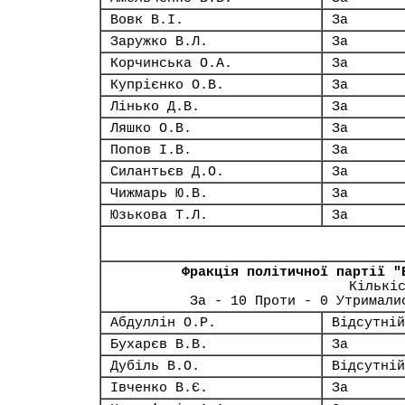
Вовк В.І.
За
Заружко В.Л.
За
Корчинська О.А.
За
Купрієнко О.В.
За
Лінько Д.В.
За
Ляшко О.В.
За
Попов І.В.
За
Силантьєв Д.О.
За
Чижмарь Ю.В.
За
Юзькова Т.Л.
За
Фракція політичної партії "
Кількі
За - 10 Проти - 0 Утримали
Абдуллін О.Р.
Відсутній
Бухарєв В.В.
За
Дубіль В.О.
Відсутній
Івченко В.Є.
За