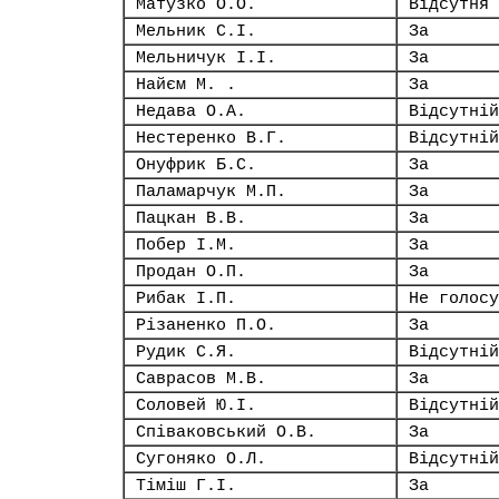
Матузко О.О.
Відсутня
Мельник С.І.
За
Мельничук І.І.
За
Найєм М. .
За
Недава О.А.
Відсутній
Нестеренко В.Г.
Відсутній
Онуфрик Б.С.
За
Паламарчук М.П.
За
Пацкан В.В.
За
Побер І.М.
За
Продан О.П.
За
Рибак І.П.
Не голосу
Різаненко П.О.
За
Рудик С.Я.
Відсутній
Саврасов М.В.
За
Соловей Ю.І.
Відсутній
Співаковський О.В.
За
Сугоняко О.Л.
Відсутній
Тіміш Г.І.
За