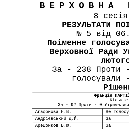
ВЕРХОВНА 
8 сесі
РЕЗУЛЬТАТИ ПО
№ 5 від 06
Поіменне голосув
Верховної Ради У
лютог
За - 238 Проти 
голосували 
Рішен
Фракція ПАРТІ
Кількіс
За - 92 Проти - 0 Утрималис
Агафонова Н.В.
Не голосу
Андрієвський Д.Й.
За
Арешонков В.Ю.
За