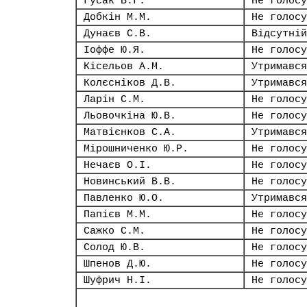
Гусак В.Г.
Не голосу
Добкін М.М.
Не голосу
Дунаєв С.В.
Відсутній
Іоффе Ю.Я.
Не голосу
Кісельов А.М.
Утримався
Колєсніков Д.В.
Утримався
Ларін С.М.
Не голосу
Льовочкіна Ю.В.
Не голосу
Матвієнков С.А.
Утримався
Мірошниченко Ю.Р.
Не голосу
Нечаєв О.І.
Не голосу
Новинський В.В.
Не голосу
Павленко Ю.О.
Утримався
Папієв М.М.
Не голосу
Сажко С.М.
Не голосу
Солод Ю.В.
Не голосу
Шпенов Д.Ю.
Не голосу
Шуфрич Н.І.
Не голосу