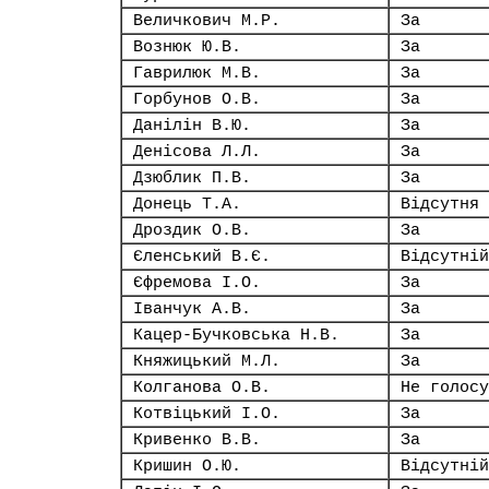
Величкович М.Р.
За
Вознюк Ю.В.
За
Гаврилюк М.В.
За
Горбунов О.В.
За
Данілін В.Ю.
За
Денісова Л.Л.
За
Дзюблик П.В.
За
Донець Т.А.
Відсутня
Дроздик О.В.
За
Єленський В.Є.
Відсутній
Єфремова І.О.
За
Іванчук А.В.
За
Кацер-Бучковська Н.В.
За
Княжицький М.Л.
За
Колганова О.В.
Не голосу
Котвіцький І.О.
За
Кривенко В.В.
За
Кришин О.Ю.
Відсутній