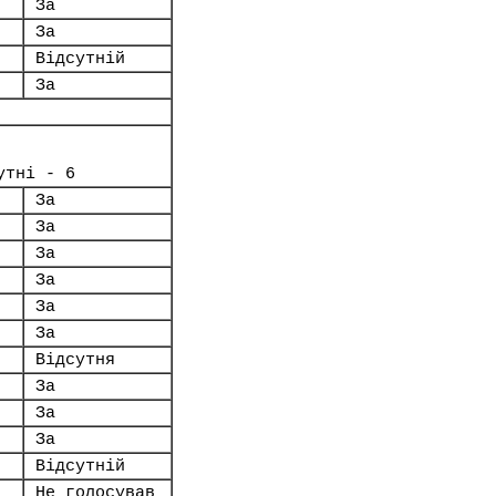
За
За
Відсутній
За
утні - 6
За
За
За
За
За
За
Відсутня
За
За
За
Відсутній
Не голосував