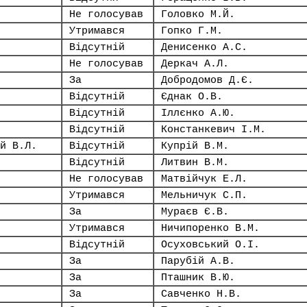
Не голосував
Головко М.Й.
Утримався
Гопко Г.М.
Відсутній
Денисенко А.С.
Не голосував
Деркач А.Л.
За
Добродомов Д.Є.
Відсутній
Єднак О.В.
Відсутній
Іллєнко А.Ю.
Відсутній
Констанкевич І.М.
й В.Л.
Відсутній
Купрій В.М.
Відсутній
Литвин В.М.
Не голосував
Матвійчук Е.Л.
Утримався
Мельничук С.П.
За
Мураєв Є.В.
Утримався
Ничипоренко В.М.
Відсутній
Осуховський О.І.
За
Парубій А.В.
За
Пташник В.Ю.
За
Савченко Н.В.