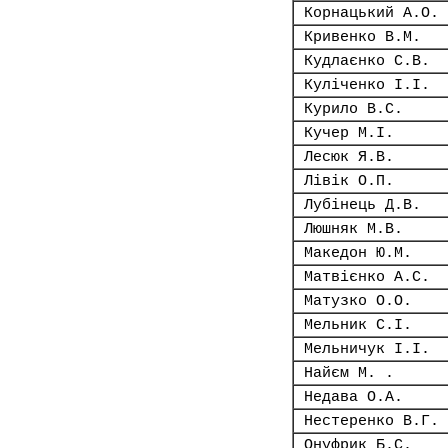
Корнацький А.О.
Кривенко В.М.
Кудлаєнко С.В.
Куліченко І.І.
Курило В.С.
Кучер М.І.
Лесюк Я.В.
Лівік О.П.
Лубінець Д.В.
Люшняк М.В.
Македон Ю.М.
Матвієнко А.С.
Матузко О.О.
Мельник С.І.
Мельничук І.І.
Найєм М. .
Недава О.А.
Нестеренко В.Г.
Онуфрик Б.С.