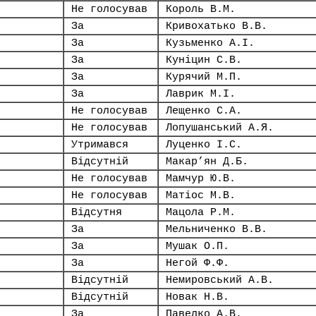
Не голосував
Король В.М.
За
Кривохатько В.В.
За
Кузьменко А.І.
За
Куніцин С.В.
За
Курячий М.П.
За
Лаврик М.І.
Не голосував
Лещенко С.А.
Не голосував
Лопушанський А.Я.
Утримався
Луценко І.С.
Відсутній
Макар’ян Д.Б.
Не голосував
Мамчур Ю.В.
Не голосував
Матіос М.В.
Відсутня
Мацола Р.М.
За
Мельниченко В.В.
За
Мушак О.П.
За
Негой Ф.Ф.
Відсутній
Немировський А.В.
Відсутній
Новак Н.В.
За
Павелко А.В.