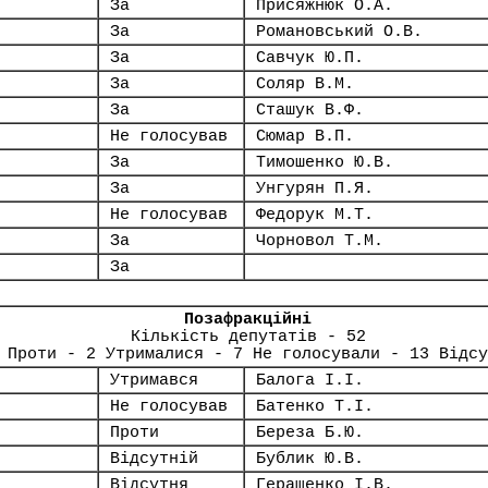
За
Присяжнюк О.А.
За
Романовський О.В.
За
Савчук Ю.П.
За
Соляр В.М.
За
Сташук В.Ф.
Не голосував
Сюмар В.П.
За
Тимошенко Ю.В.
За
Унгурян П.Я.
Не голосував
Федорук М.Т.
За
Чорновол Т.М.
За
Позафракційні
Кількість депутатів - 52
 Проти - 2 Утрималися - 7 Не голосували - 13 Відсу
Утримався
Балога І.І.
Не голосував
Батенко Т.І.
Проти
Береза Б.Ю.
Відсутній
Бублик Ю.В.
Відсутня
Геращенко І.В.