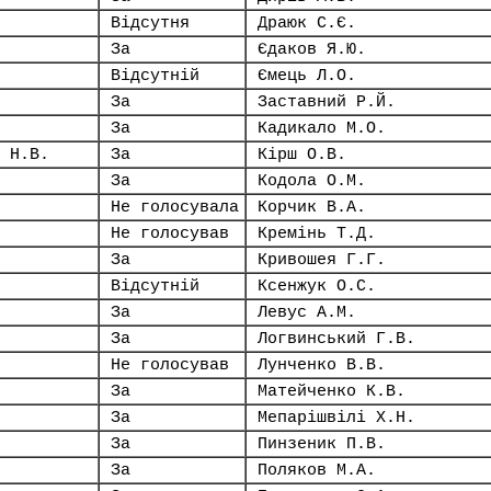
Відсутня
Драюк С.Є.
За
Єдаков Я.Ю.
Відсутній
Ємець Л.О.
За
Заставний Р.Й.
За
Кадикало М.О.
 Н.В.
За
Кірш О.В.
За
Кодола О.М.
Не голосувала
Корчик В.А.
Не голосував
Кремінь Т.Д.
За
Кривошея Г.Г.
Відсутній
Ксенжук О.С.
За
Левус А.М.
За
Логвинський Г.В.
Не голосував
Лунченко В.В.
За
Матейченко К.В.
За
Мепарішвілі Х.Н.
За
Пинзеник П.В.
За
Поляков М.А.