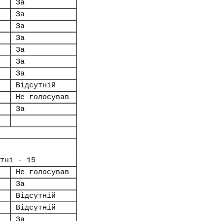
За
За
За
За
За
За
За
Відсутній
Не голосував
За
тні - 15
Не голосував
За
Відсутній
Відсутній
За