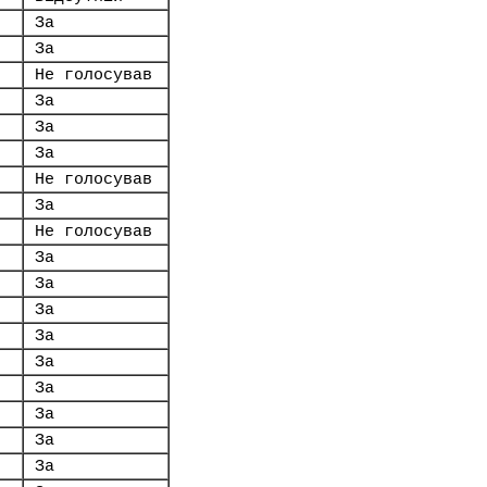
За
За
Не голосував
За
За
За
Не голосував
За
Не голосував
За
За
За
За
За
За
За
За
За