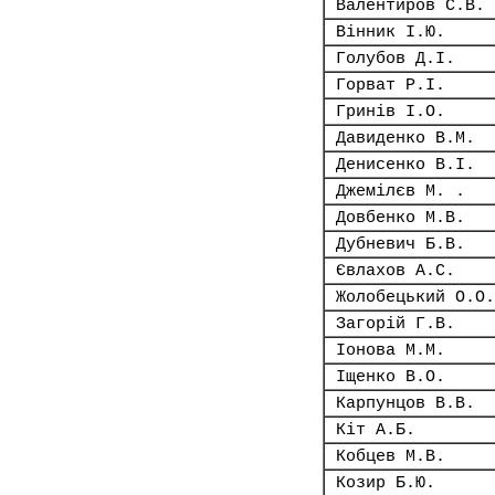
Валентиров С.В.
Вінник І.Ю.
Голубов Д.І.
Горват Р.І.
Гринів І.О.
Давиденко В.М.
Денисенко В.І.
Джемілєв М. .
Довбенко М.В.
Дубневич Б.В.
Євлахов А.С.
Жолобецький О.О.
Загорій Г.В.
Іонова М.М.
Іщенко В.О.
Карпунцов В.В.
Кіт А.Б.
Кобцев М.В.
Козир Б.Ю.