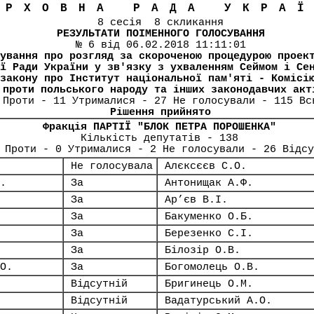
ЕРХОВНА РАДА УКРА
8 сесія 8 скликання
РЕЗУЛЬТАТИ ПОІМЕННОГО ГОЛОСУВАННЯ
№ 6 від 06.02.2018 11:11:01
ування про розгляд за скороченою процедурою проек
ї Ради України у зв'язку з ухваленням Сеймом і Се
закону про Інститут національної пам'яті - Комісі
 проти польського народу та інших законодавчих акт
 Проти - 11 Утрималися - 27 Не голосували - 115 Вс
Рішення прийнято
Фракція ПАРТІЇ "БЛОК ПЕТРА ПОРОШЕНКА"
Кількість депутатів - 138
 Проти - 0 Утрималися - 2 Не голосували - 26 Відсу
Не голосувала
Алєксєєв С.О.
.
За
Антонищак А.Ф.
За
Ар’єв В.І.
За
Бакуменко О.Б.
За
Березенко С.І.
За
Білозір О.В.
О.
За
Богомолець О.В.
Відсутній
Бригинець О.М.
Відсутній
Вадатурський А.О.