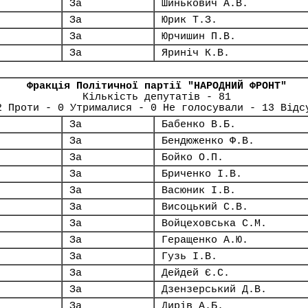
За
Шинькович А.В.
За
Юрик Т.З.
За
Юрчишин П.В.
За
Яриніч К.В.
Фракція Політичної партії "НАРОДНИЙ ФРОНТ"
Кількість депутатів - 81
2 Проти - 0 Утрималися - 0 Не голосували - 13 Відс
За
Бабенко В.Б.
За
Бендюженко Ф.В.
За
Бойко О.П.
За
Бриченко І.В.
За
Васюник І.В.
За
Висоцький С.В.
За
Войцеховська С.М.
За
Геращенко А.Ю.
За
Гузь І.В.
За
Дейдей Є.С.
За
Дзензерський Д.В.
За
Дирів А.Б.