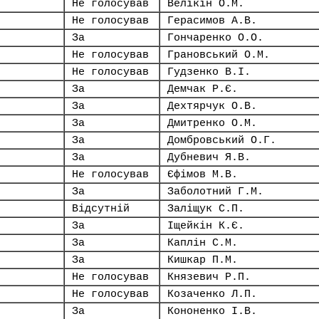
Не голосував
Велікін О.М.
Не голосував
Герасимов А.В.
За
Гончаренко О.О.
Не голосував
Грановський О.М.
Не голосував
Гудзенко В.І.
За
Демчак Р.Є.
За
Дехтярчук О.В.
За
Дмитренко О.М.
За
Домбровський О.Г.
За
Дубневич Я.В.
Не голосував
Єфімов М.В.
За
Заболотний Г.М.
Відсутній
Заліщук С.П.
За
Іщейкін К.Є.
За
Каплін С.М.
За
Кишкар П.М.
Не голосував
Князевич Р.П.
Не голосував
Козаченко Л.П.
За
Кононенко І.В.