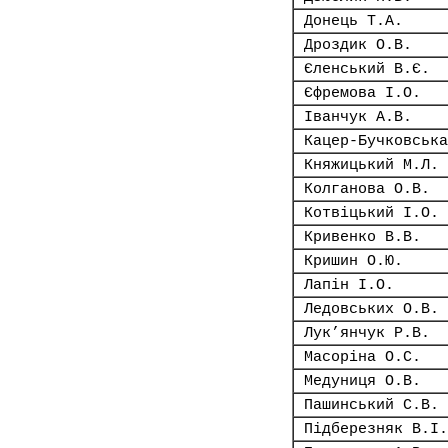
Донець Т.А.
Дроздик О.В.
Єленський В.Є.
Єфремова І.О.
Іванчук А.В.
Кацер-Бучковська
Княжицький М.Л.
Колганова О.В.
Котвіцький І.О.
Кривенко В.В.
Кришин О.Ю.
Лапін І.О.
Ледовських О.В.
Лук’янчук Р.В.
Масоріна О.С.
Медуниця О.В.
Пашинський С.В.
Підберезняк В.І.