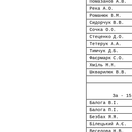
Помазанов А.В.
Река А.О.
Романюк В.М.
Сидорчук В.В.
Сочка О.О.
Стеценко Д.О.
Тетерук А.А.
Тимчук Д.Б.
Фаєрмарк С.О.
Хміль М.М.
Шкварилюк В.В.
За - 15
Балога В.І.
Балога П.І.
Безбах Я.Я.
Білецький А.Є.
Веселова Н.В.