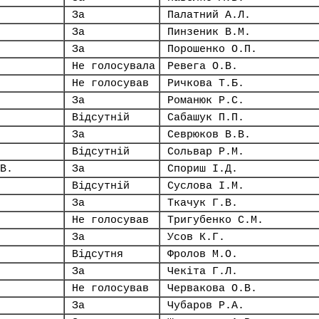
За
Палатний А.Л.
За
Пинзеник В.М.
За
Порошенко О.П.
Не голосувала
Ревега О.В.
Не голосував
Ричкова Т.Б.
За
Романюк Р.С.
Відсутній
Сабашук П.П.
За
Севрюков В.В.
Відсутній
Сольвар Р.М.
В.
За
Спориш І.Д.
Відсутній
Суслова І.М.
За
Ткачук Г.В.
Не голосував
Тригубенко С.М.
За
Усов К.Г.
Відсутня
Фролов М.О.
За
Чекіта Г.Л.
Не голосував
Червакова О.В.
За
Чубаров Р.А.