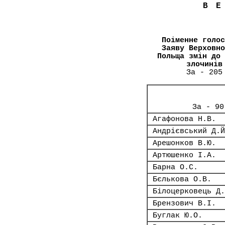
В
Поіменне голос
Заяву Верховно
Польща змін до 
злочинів
За - 205
За - 90
Агафонова Н.В.
Андрієвський Д.Й
Арешонков В.Ю.
Артюшенко І.А.
Барна О.С.
Бєлькова О.В.
Білоцерковець Д.
Брензович В.І.
Буглак Ю.О.