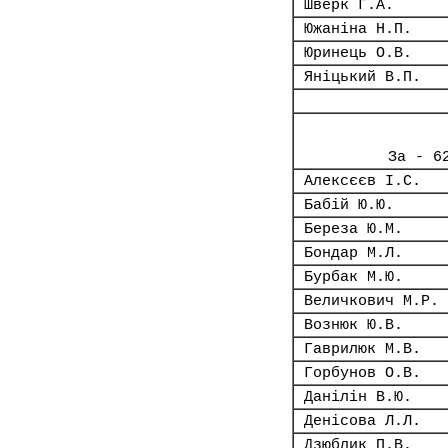
Шверк Г.А.
Южаніна Н.П.
Юринець О.В.
Яніцький В.П.
За - 6
Алексєєв І.С.
Бабій Ю.Ю.
Береза Ю.М.
Бондар М.Л.
Бурбак М.Ю.
Величкович М.Р.
Вознюк Ю.В.
Гаврилюк М.В.
Горбунов О.В.
Данілін В.Ю.
Денісова Л.Л.
Дзюблик П.В.