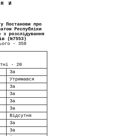
ЇНИ
ту Постанови про
натом Республіки
ю з розслідування
ів (№7553)
ього - 358
тні - 20
За
Утримався
За
За
За
За
Відсутня
За
За