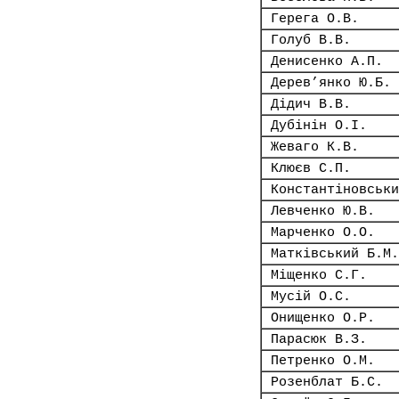
Герега О.В.
Голуб В.В.
Денисенко А.П.
Дерев’янко Ю.Б.
Дідич В.В.
Дубінін О.І.
Жеваго К.В.
Клюєв С.П.
Константіновськи
Левченко Ю.В.
Марченко О.О.
Матківський Б.М.
Міщенко С.Г.
Мусій О.С.
Онищенко О.Р.
Парасюк В.З.
Петренко О.М.
Розенблат Б.С.