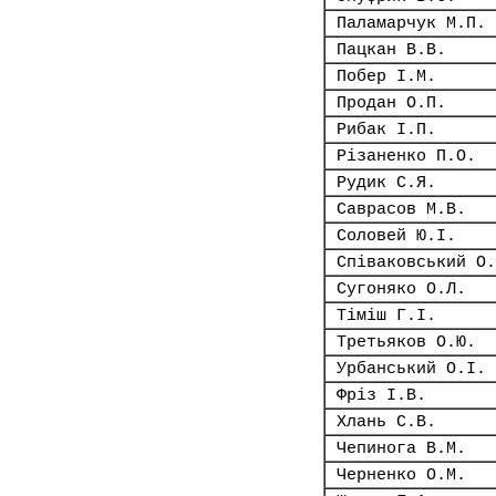
Паламарчук М.П.
Пацкан В.В.
Побер І.М.
Продан О.П.
Рибак І.П.
Різаненко П.О.
Рудик С.Я.
Саврасов М.В.
Соловей Ю.І.
Співаковський О.
Сугоняко О.Л.
Тіміш Г.І.
Третьяков О.Ю.
Урбанський О.І.
Фріз І.В.
Хлань С.В.
Чепинога В.М.
Черненко О.М.