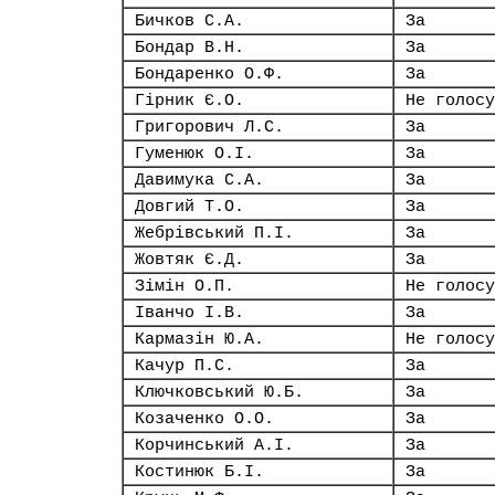
Бичков С.А.
За
Бондар В.Н.
За
Бондаренко О.Ф.
За
Гірник Є.О.
Не голосу
Григорович Л.С.
За
Гуменюк О.І.
За
Давимука С.А.
За
Довгий Т.О.
За
Жебрівський П.І.
За
Жовтяк Є.Д.
За
Зімін О.П.
Не голосу
Іванчо І.В.
За
Кармазін Ю.А.
Не голосу
Качур П.С.
За
Ключковський Ю.Б.
За
Козаченко О.О.
За
Корчинський А.І.
За
Костинюк Б.І.
За