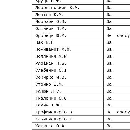
Круць М.Ф.
За
Лебедівський В.А.
За
Ляпіна К.М.
За
Морозов О.В.
За
Олійник П.М.
За
Оробець Ю.М.
Не голосу
Пак В.П.
За
Поживанов М.О.
За
Полянчич М.М.
За
Рябікін П.Б.
За
Слабенко С.І.
За
Сокирко М.В.
За
Стойко І.М.
За
Танюк Л.С.
За
Ткаленко О.С.
За
Томич І.Ф.
За
Трофименко В.В.
Не голосу
Ульянченко В.І.
За
Устенко О.А.
За