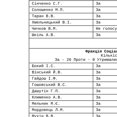
Сінченко С.Г.
За
Солошенко М.П.
За
Таран В.В.
За
Хмельницький В.І.
За
Чичков В.М.
Не голосу
Шкіль А.В.
За
Фракція Соціа
Кількі
За - 26 Проти - 0 Утримали
Бокий І.С.
За
Вінський Й.В.
За
Гайдош І.Ф.
За
Гошовський В.С.
За
Дашутін Г.П.
За
Клименко А.В.
За
Мельник М.Є.
За
Мордовець Л.М.
За
Мухін В.В.
За