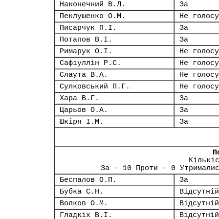
Наконечний В.Л.
За
Пеклушенко О.М.
Не голосу
Писарчук П.І.
За
Потапов В.І.
За
Римарук О.І.
Не голосу
Сафіуллін Р.С.
Не голосу
Слаута В.А.
Не голосу
Сулковський П.Г.
Не голосу
Хара В.Г.
За
Царьов О.А.
За
Шкіря І.М.
За
П
Кількі
За - 10 Проти - 0 Утримали
Беспалов О.П.
За
Бубка С.Н.
Відсутній
Волков О.М.
Відсутній
Гладкіх В.І.
Відсутній