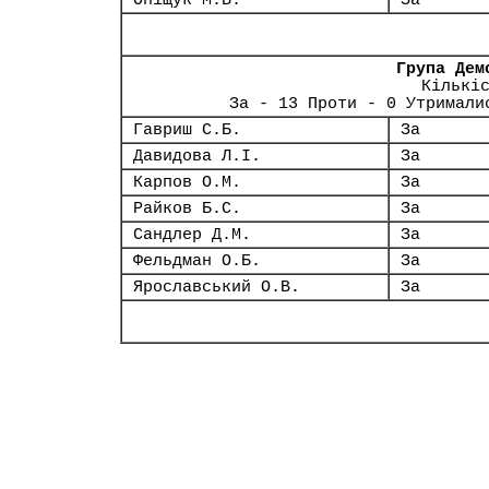
Оніщук М.В.
За
Група Дем
Кількі
За - 13 Проти - 0 Утримали
Гавриш С.Б.
За
Давидова Л.І.
За
Карпов О.М.
За
Райков Б.С.
За
Сандлер Д.М.
За
Фельдман О.Б.
За
Ярославський О.В.
За