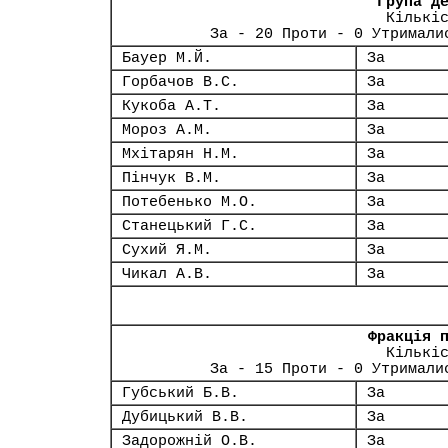
Група Д
Кількі
За - 20 Проти - 0 Утримали
Бауер М.Й.
За
Горбачов В.С.
За
Кукоба А.Т.
За
Мороз А.М.
За
Мхітарян Н.М.
За
Пінчук В.М.
За
Потебенько М.О.
За
Станецький Г.С.
За
Сухий Я.М.
За
Чикал А.В.
За
Фракція 
Кількі
За - 15 Проти - 0 Утримали
Губський Б.В.
За
Дубицький В.В.
За
Задорожній О.В.
За