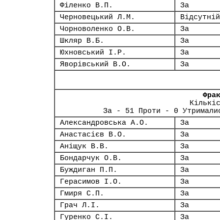
Філенко В.П.
За
Черновецький Л.М.
Відсутній
Чорноволенко О.В.
За
Шкляр В.Б.
За
Юхновський І.Р.
За
Яворівський В.О.
За
Фра
Кількі
За - 51 Проти - 0 Утримали
Александровська А.О.
За
Анастасієв В.О.
За
Аніщук В.В.
За
Бондарчук О.В.
За
Буждиган П.П.
За
Герасимов І.О.
За
Гмиря С.П.
За
Грач Л.І.
За
Гуренко С.І.
За