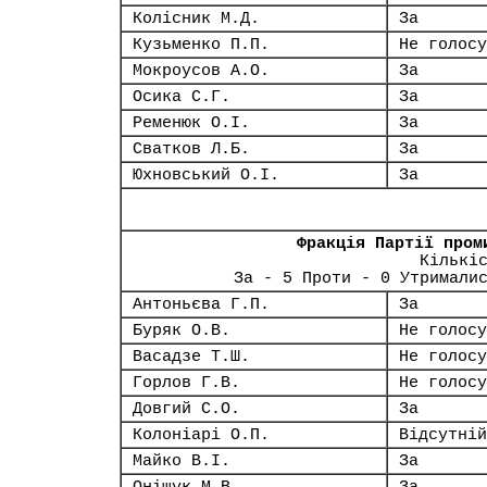
Колісник М.Д.
За
Кузьменко П.П.
Не голосу
Мокроусов А.О.
За
Осика С.Г.
За
Ременюк О.І.
За
Сватков Л.Б.
За
Юхновський О.І.
За
Фракція Партії пром
Кількі
За - 5 Проти - 0 Утримали
Антоньєва Г.П.
За
Буряк О.В.
Не голосу
Васадзе Т.Ш.
Не голосу
Горлов Г.В.
Не голосу
Довгий С.О.
За
Колоніарі О.П.
Відсутній
Майко В.І.
За