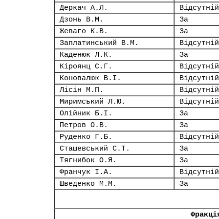
Деркач А.Л.
Відсутній
Дзонь В.М.
За
Жеваго К.В.
За
Заплатинський В.М.
Відсутній
Каденюк Л.К.
За
Кіроянц С.Г.
Відсутній
Коновалюк В.І.
Відсутній
Лісін М.П.
Відсутній
Миримський Л.Ю.
Відсутній
Олійник Б.І.
За
Петров О.В.
За
Руденко Г.Б.
Відсутній
Сташевський С.Т.
За
Тягнибок О.Я.
За
Франчук І.А.
Відсутній
Шведенко М.М.
За
Фракці