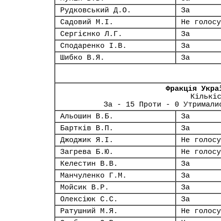
Рудковський Д.О.
За
Садовий М.І.
Не голосу
Сергієнко Л.Г.
За
Сподаренко І.В.
За
Шибко В.Я.
За
Фракція Укра
Кількі
За - 15 Проти - 0 Утримали
Альошин В.Б.
За
Бартків В.П.
За
Джоджик Я.І.
Не голосу
Загрева Б.Ю.
Не голосу
Келестин В.В.
За
Манчуленко Г.М.
За
Мойсик В.Р.
За
Олексіюк С.С.
За
Ратушний М.Я.
Не голосу