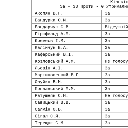
Кількі
За - 33 Проти - 0 Утримали
Акопян В.Г.
За
Бандурка О.М.
За
Бондарчук С.В.
Відсутній
Гіршфельд А.М.
За
Єремеєв І.М.
За
Калінчук В.А.
За
Кафарський В.І.
За
Козловський А.М.
Не голосу
Льовін А.І.
За
Мартиновський В.П.
За
Олуйко В.М.
За
Поплавський М.М.
За
Ратушняк С.М.
Не голосу
Савицький В.В.
За
Салмін О.В.
За
Сігал Є.Я.
За
Терещук С.М.
За