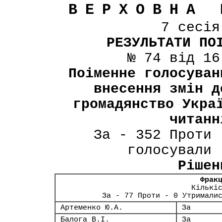
ВЕРХОВНА 
7 сесі
РЕЗУЛЬТАТИ ПО
№ 74 від 16
Поіменне голосуван
внесення змін д
громадянство Укра
читанн
За - 352 Проти 
голосували 
Рішен
Фрак
Кількі
За - 77 Проти - 0 Утримали
Артеменко Ю.А.
За
Балога В.І.
За