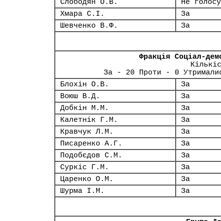
Слободян О.В.
Не голосу
Хмара С.І.
За
Шевченко В.Ф.
За
Фракція Соціал-дем
Кількі
За - 20 Проти - 0 Утримали
Блохін О.В.
За
Воюш В.Д.
За
Добкін М.М.
За
Калетнік Г.М.
За
Кравчук Л.М.
За
Писаренко А.Г.
За
Подобєдов С.М.
За
Суркіс Г.М.
За
Царенко О.М.
За
Шурма І.М.
За