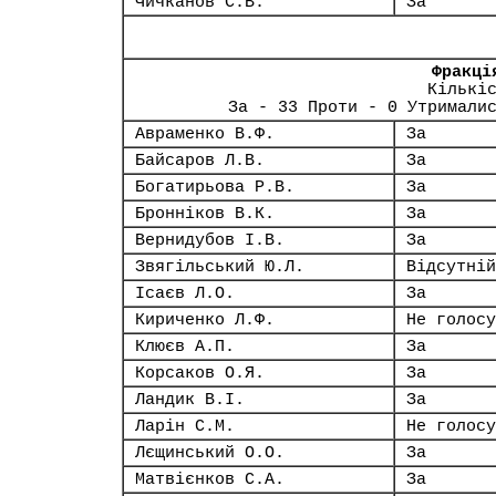
Чичканов С.В.
За
Фракці
Кількі
За - 33 Проти - 0 Утримали
Авраменко В.Ф.
За
Байсаров Л.В.
За
Богатирьова Р.В.
За
Бронніков В.К.
За
Вернидубов І.В.
За
Звягільський Ю.Л.
Відсутній
Ісаєв Л.О.
За
Кириченко Л.Ф.
Не голосу
Клюєв А.П.
За
Корсаков О.Я.
За
Ландик В.І.
За
Ларін С.М.
Не голосу
Лєщинський О.О.
За
Матвієнков С.А.
За