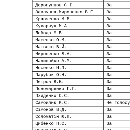
Дорогунцов С.І.
За
Заклунна-Мироненко В.Г.
За
Кравченко М.В.
За
Кухарчук М.А.
За
Лобода М.В.
За
Масенко О.М.
За
Матвєєв В.Й.
За
Мироненко В.А.
За
Наливайко А.М.
За
Носенко М.П.
За
Парубок О.Н.
За
Петров В.Б.
За
Пономаренко Г.Г.
За
Пхиденко С.С.
За
Самойлик К.С.
Не голосу
Сімонов В.Д.
За
Соломатін Ю.П.
За
Цибенко П.С.
За