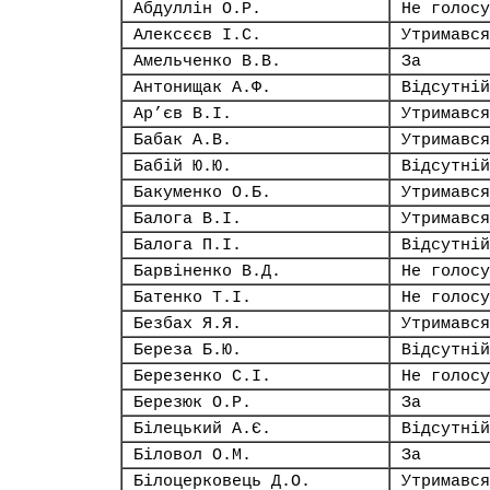
Абдуллін О.Р.
Не голосу
Алексєєв І.С.
Утримався
Амельченко В.В.
За
Антонищак А.Ф.
Відсутній
Ар’єв В.І.
Утримався
Бабак А.В.
Утримався
Бабій Ю.Ю.
Відсутній
Бакуменко О.Б.
Утримався
Балога В.І.
Утримався
Балога П.І.
Відсутній
Барвіненко В.Д.
Не голосу
Батенко Т.І.
Не голосу
Безбах Я.Я.
Утримався
Береза Б.Ю.
Відсутній
Березенко С.І.
Не голосу
Березюк О.Р.
За
Білецький А.Є.
Відсутній
Біловол О.М.
За
Білоцерковець Д.О.
Утримався