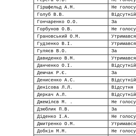
Герега О.В.
Не голосу
Гіршфельд А.М.
Не голосу
Голуб В.В.
Відсутній
Гончаренко О.О.
За
Горбунов О.В.
Не голосу
Грановський О.М.
Утримався
Гудзенко В.І.
Утримався
Гуляєв В.О.
За
Давиденко В.М.
Утримався
Данченко О.І.
Відсутній
Демчак Р.Є.
За
Денисенко А.С.
Відсутній
Денісова Л.Л.
Відсутня
Деркач А.Л.
Відсутній
Джемілєв М. .
Не голосу
Дзюблик П.В.
За
Діденко І.А.
Не голосу
Дмитренко О.М.
Утримався
Добкін М.М.
Не голосу