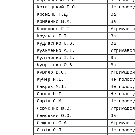
Корчинська О.А.
Не голосу
Котвіцький І.О.
Не голосу
Кремінь Т.Д.
За
Кривенко В.М.
За
Кривошея Г.Г.
Утримався
Крулько І.І.
За
Кудлаєнко С.В.
За
Кузьменко А.І.
Утримався
Куліченко І.І.
За
Купрієнко О.В.
За
Курило В.С.
Утримався
Кучер М.І.
Не голосу
Лаврик М.І.
Не голосу
Ланьо М.І.
Не голосу
Ларін С.М.
Не голосу
Левченко Ю.В.
Утримався
Ленський О.О.
За
Лещенко С.А.
Утримався
Лівік О.П.
Не голосу