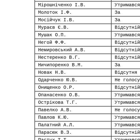
Мірошніченко І.В.
Утримався
Молоток І.Ф.
За
Мосійчук І.В.
За
Мураєв Є.В.
Відсутній
Мушак О.П.
Утримався
Негой Ф.Ф.
Відсутній
Немировський А.В.
Відсутній
Нестеренко В.Г.
Відсутній
Ничипоренко В.М.
За
Новак Н.В.
Відсутня
Одарченко Ю.В.
Не голосу
Онищенко О.Р.
Відсутній
Опанасенко О.В.
Утримався
Острікова Т.Г.
Утримався
Павелко А.В.
Не голосу
Павлов К.Ю.
Утримався
Палатний А.Л.
Утримався
Парасюк В.З.
Відсутній