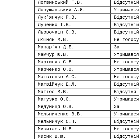
Логвинський Г.В.
Відсутній
Лопушанський А.Я.
Утримався
Лук’янчук Р.В.
Відсутній
Луценко І.В.
Відсутній
Льовочкін С.В.
Відсутній
Люшняк М.В.
Не голосу
Макар’ян Д.Б.
За
Мамчур Ю.В.
Утримався
Мартиняк С.В.
Не голосу
Марченко О.О.
Утримався
Матвієнко А.С.
Не голосу
Матвійчук Е.Л.
Відсутній
Матіос М.В.
Відсутня
Матузко О.О.
Утримався
Медуниця О.В.
За
Мельниченко В.В.
Утримався
Мельничук С.П.
Відсутній
Микитась М.В.
Не голосу
Мисик В.Ю.
Відсутній