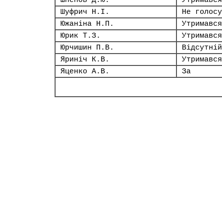
Шпенов Д.Ю.
Утримався
Шуфрич Н.І.
Не голосу
Южаніна Н.П.
Утримався
Юрик Т.З.
Утримався
Юрчишин П.В.
Відсутній
Яриніч К.В.
Утримався
Яценко А.В.
За