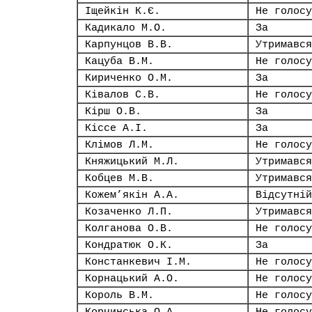
Іщейкін К.Є.
Не голосу
Кадикало М.О.
За
Карпунцов В.В.
Утримався
Кацуба В.М.
Не голосу
Кириченко О.М.
За
Ківалов С.В.
Не голосу
Кірш О.В.
За
Кіссе А.І.
За
Клімов Л.М.
Не голосу
Княжицький М.Л.
Утримався
Кобцев М.В.
Утримався
Кожем’якін А.А.
Відсутній
Козаченко Л.П.
Утримався
Колганова О.В.
Не голосу
Кондратюк О.К.
За
Констанкевич І.М.
Не голосу
Корнацький А.О.
Не голосу
Король В.М.
Не голосу