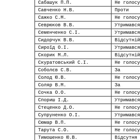
Сабашук П.П.
Не голосу
Савченко Н.В.
Проти
Сажко С.М.
Не голосу
Севрюков В.В.
Утримався
Семенченко С.І.
Утримався
Сидорчук В.В.
Відсутній
Сироїд О.І.
Утримався
Скорик М.Л.
Відсутній
Скуратовський С.І.
Не голосу
Соболєв С.В.
За
Солод Ю.В.
Не голосу
Соляр В.М.
За
Сочка О.О.
Не голосу
Спориш І.Д.
Утримався
Стеценко Д.О.
Не голосу
Супруненко О.І.
Утримався
Сюмар В.П.
Не голосу
Тарута С.О.
Не голосу
Тимошенко Ю.В.
Відсутня