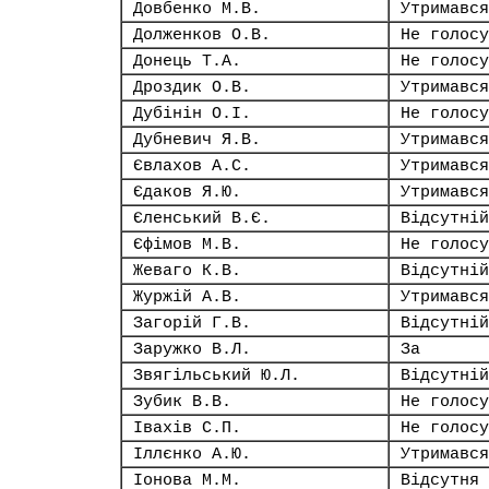
Довбенко М.В.
Утримався
Долженков О.В.
Не голосу
Донець Т.А.
Не голосу
Дроздик О.В.
Утримався
Дубінін О.І.
Не голосу
Дубневич Я.В.
Утримався
Євлахов А.С.
Утримався
Єдаков Я.Ю.
Утримався
Єленський В.Є.
Відсутній
Єфімов М.В.
Не голосу
Жеваго К.В.
Відсутній
Журжій А.В.
Утримався
Загорій Г.В.
Відсутній
Заружко В.Л.
За
Звягільський Ю.Л.
Відсутній
Зубик В.В.
Не голосу
Івахів С.П.
Не голосу
Іллєнко А.Ю.
Утримався
Іонова М.М.
Відсутня