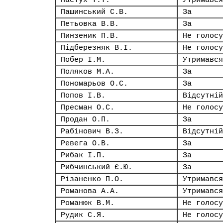
Пастух Т.Т.
Утримався
Пашинський С.В.
За
Петьовка В.В.
За
Пинзеник П.В.
Не голосу
Підберезняк В.І.
Не голосу
Побер І.М.
Утримався
Поляков М.А.
За
Пономарьов О.С.
За
Попов І.В.
Відсутній
Пресман О.С.
Не голосу
Продан О.П.
За
Рабінович В.З.
Відсутній
Ревега О.В.
За
Рибак І.П.
За
Рибчинський Є.Ю.
За
Різаненко П.О.
Утримався
Романова А.А.
Утримався
Романюк В.М.
Не голосу
Рудик С.Я.
Не голосу