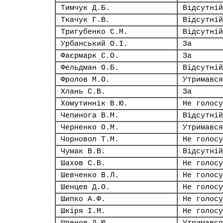
Тимчук Д.Б.
Відсутній
Ткачук Г.В.
Відсутній
Тригубенко С.М.
Відсутній
Урбанський О.І.
За
Фаєрмарк С.О.
За
Фельдман О.Б.
Відсутній
Фролов М.О.
Утримався
Хлань С.В.
За
Хомутиннік В.Ю.
Не голосу
Чепинога В.М.
Відсутній
Черненко О.М.
Утримався
Чорновол Т.М.
Не голосу
Чумак В.В.
Відсутній
Шахов С.В.
Не голосу
Шевченко В.Л.
Не голосу
Шенцев Д.О.
Не голосу
Шипко А.Ф.
Не голосу
Шкіря І.М.
Не голосу