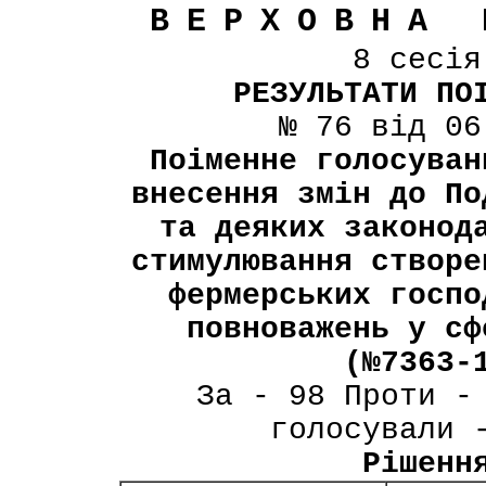
ВЕРХОВНА 
8 сесі
РЕЗУЛЬТАТИ ПО
№ 76 від 06
Поіменне голосуван
внесення змін до По
та деяких законод
стимулювання створе
фермерських госпо
повноважень у сф
(№7363-
За - 98 Проти -
голосували 
Рішенн