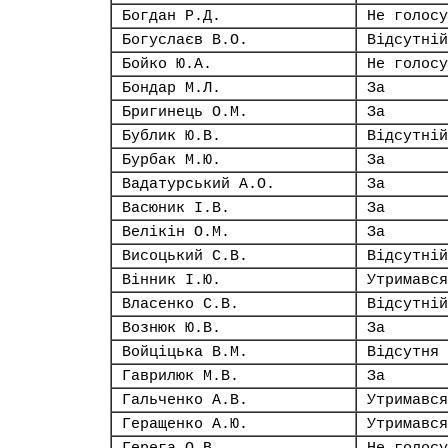
Богдан Р.Д.
Не голосу
Богуслаєв В.О.
Відсутній
Бойко Ю.А.
Не голосу
Бондар М.Л.
За
Бригинець О.М.
За
Бублик Ю.В.
Відсутній
Бурбак М.Ю.
За
Вадатурський А.О.
За
Васюник І.В.
За
Велікін О.М.
За
Висоцький С.В.
Відсутній
Вінник І.Ю.
Утримався
Власенко С.В.
Відсутній
Вознюк Ю.В.
За
Войціцька В.М.
Відсутня
Гаврилюк М.В.
За
Гальченко А.В.
Утримався
Геращенко А.Ю.
Утримався