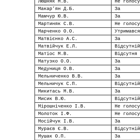
Люшняк М.В.
Не голосу
Макар’ян Д.Б.
За
Мамчур Ю.В.
За
Мартиняк С.В.
Не голосу
Марченко О.О.
Утримався
Матвієнко А.С.
За
Матвійчук Е.Л.
Відсутній
Матіос М.В.
Відсутня
Матузко О.О.
За
Медуниця О.В.
За
Мельниченко В.В.
За
Мельничук С.П.
Відсутній
Микитась М.В.
За
Мисик В.Ю.
Відсутній
Мірошніченко І.В.
Не голосу
Молоток І.Ф.
Не голосу
Мосійчук І.В.
За
Мураєв Є.В.
Відсутній
Мушак О.П.
За