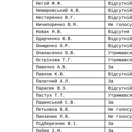
Негой Ф.Ф.
Відсутній
Немировський А.В.
Відсутній
Нестеренко В.Г.
Відсутній
Ничипоренко В.М.
Не голосу
Новак Н.В.
Відсутня
Одарченко Ю.В.
Відсутній
Онищенко О.Р.
Відсутній
Опанасенко О.В.
Утримався
Острікова Т.Г.
Утримався
Павелко А.В.
За
Павлов К.Ю.
Відсутній
Палатний А.Л.
За
Парасюк В.З.
Відсутній
Пастух Т.Т.
Утримався
Пашинський С.В.
За
Петьовка В.В.
Не голосу
Пинзеник П.В.
Не голосу
Підберезняк В.І.
За
Побер І.М.
За