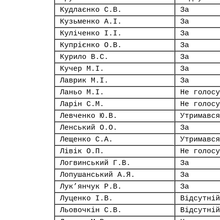
Кудлаєнко С.В.
За
Кузьменко А.І.
За
Куліченко І.І.
За
Купрієнко О.В.
За
Курило В.С.
За
Кучер М.І.
За
Лаврик М.І.
За
Ланьо М.І.
Не голосу
Ларін С.М.
Не голосу
Левченко Ю.В.
Утримався
Ленський О.О.
За
Лещенко С.А.
Утримався
Лівік О.П.
Не голосу
Логвинський Г.В.
За
Лопушанський А.Я.
За
Лук’янчук Р.В.
За
Луценко І.В.
Відсутній
Льовочкін С.В.
Відсутній