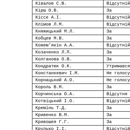
Ківалов С.В.
Відсутній
Кірш О.В.
За
Кіссе А.І.
Відсутній
Клімов Л.М.
Відсутній
Княжицький М.Л.
За
Кобцев М.В.
За
Кожем’якін А.А.
Відсутній
Козаченко Л.П.
За
Колганова О.В.
За
Кондратюк О.К.
Утримався
Констанкевич І.М.
Не голосу
Корнацький А.О.
Не голосу
Король В.М.
За
Корчинська О.А.
Відсутня
Котвіцький І.О.
Відсутній
Кремінь Т.Д.
За
Кривенко В.М.
За
Кривошея Г.Г.
За
Крулько І.І.
Відсутній