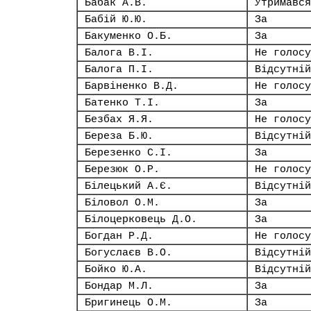
Бабак А.В.
Утримався
Бабій Ю.Ю.
За
Бакуменко О.Б.
За
Балога В.І.
Не голосу
Балога П.І.
Відсутній
Барвіненко В.Д.
Не голосу
Батенко Т.І.
За
Безбах Я.Я.
Не голосу
Береза Б.Ю.
Відсутній
Березенко С.І.
За
Березюк О.Р.
Не голосу
Білецький А.Є.
Відсутній
Біловол О.М.
За
Білоцерковець Д.О.
За
Богдан Р.Д.
Не голосу
Богуслаєв В.О.
Відсутній
Бойко Ю.А.
Відсутній
Бондар М.Л.
За
Бригинець О.М.
За