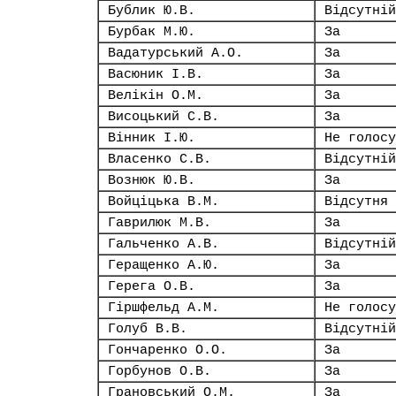
Бублик Ю.В.
Відсутній
Бурбак М.Ю.
За
Вадатурський А.О.
За
Васюник І.В.
За
Велікін О.М.
За
Висоцький С.В.
За
Вінник І.Ю.
Не голосу
Власенко С.В.
Відсутній
Вознюк Ю.В.
За
Войціцька В.М.
Відсутня
Гаврилюк М.В.
За
Гальченко А.В.
Відсутній
Геращенко А.Ю.
За
Герега О.В.
За
Гіршфельд А.М.
Не голосу
Голуб В.В.
Відсутній
Гончаренко О.О.
За
Горбунов О.В.
За
Грановський О.М.
За