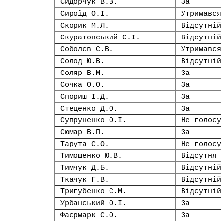
Сидорчук В.В.
За
Сироїд О.І.
Утримався
Скорик М.Л.
Відсутній
Скуратовський С.І.
Відсутній
Соболєв С.В.
Утримався
Солод Ю.В.
Відсутній
Соляр В.М.
За
Сочка О.О.
За
Спориш І.Д.
За
Стеценко Д.О.
За
Супруненко О.І.
Не голосу
Сюмар В.П.
За
Тарута С.О.
Не голосу
Тимошенко Ю.В.
Відсутня
Тимчук Д.Б.
Відсутній
Ткачук Г.В.
Відсутній
Тригубенко С.М.
Відсутній
Урбанський О.І.
За
Фаєрмарк С.О.
За