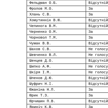
Фельдман О.Б.
Відсутній
Фролов М.О.
За
Хлань С.В.
За
Хомутиннік В.Ю.
Відсутній
Чепинога В.М.
Відсутній
Черненко О.М.
За
Чорновол Т.М.
За
Чумак В.В.
Відсутній
Шахов С.В.
Не голосу
Шевченко В.Л.
Не голосу
Шенцев Д.О.
Відсутній
Шипко А.Ф.
Не голосу
Шкіря І.М.
Не голосу
Шпенов Д.Ю.
Відсутній
Шуфрич Н.І.
Відсутній
Южаніна Н.П.
За
Юрик Т.З.
За
Юрчишин П.В.
Відсутній
Яриніч К.В.
За