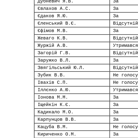
Дубневич Я.В.
За
Євлахов А.С.
За
Єдаков Я.Ю.
За
Єленський В.Є.
Відсутній
Єфімов М.В.
За
Жеваго К.В.
Відсутній
Журжій А.В.
Утримався
Загорій Г.В.
Відсутній
Заружко В.Л.
За
Звягільський Ю.Л.
Відсутній
Зубик В.В.
Не голосу
Івахів С.П.
Не голосу
Іллєнко А.Ю.
Утримався
Іонова М.М.
За
Іщейкін К.Є.
За
Кадикало М.О.
За
Карпунцов В.В.
За
Кацуба В.М.
Не голосу
Кириченко О.М.
За