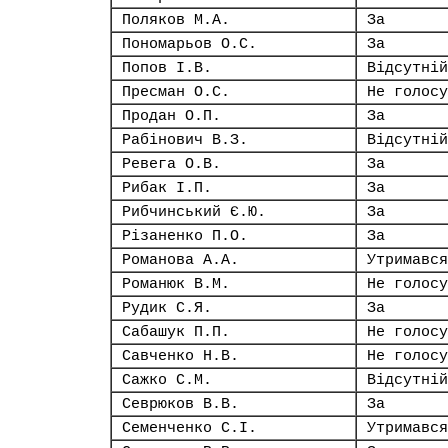
Поляков М.А.
За
Пономарьов О.С.
За
Попов І.В.
Відсутній
Пресман О.С.
Не голосу
Продан О.П.
За
Рабінович В.З.
Відсутній
Ревега О.В.
За
Рибак І.П.
За
Рибчинський Є.Ю.
За
Різаненко П.О.
За
Романова А.А.
Утримався
Романюк В.М.
Не голосу
Рудик С.Я.
За
Сабашук П.П.
Не голосу
Савченко Н.В.
Не голосу
Сажко С.М.
Відсутній
Севрюков В.В.
За
Семенченко С.І.
Утримався