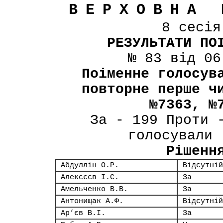
ВЕРХОВНА 
8 сесі
РЕЗУЛЬТАТИ ПО
№ 83 від 06
Поіменне голосув
повторне перше ч
№7363, №
За - 199 Проти 
голосували 
Рішенн
Абдуллін О.Р.
Відсутній
Алексєєв І.С.
За
Амельченко В.В.
За
Антонищак А.Ф.
Відсутній
Ар’єв В.І.
За