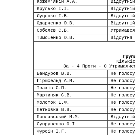
Кожем’якін А.А.
Відсутній
Крулько І.І.
Відсутній
Луценко І.В.
Відсутній
Одарченко Ю.В.
Відсутній
Соболєв С.В.
Утримався
Тимошенко Ю.В.
Відсутня
Груп
Кількі
За - 4 Проти - 0 Утрималис
Бандуров В.В.
Не голосу
Гіршфельд А.М.
Не голосу
Івахів С.П.
Не голосу
Мартиняк С.В.
Не голосу
Молоток І.Ф.
Не голосу
Петьовка В.В.
Не голосу
Поплавський М.М.
Відсутній
Супруненко О.І.
Не голосу
Фурсін І.Г.
Не голосу