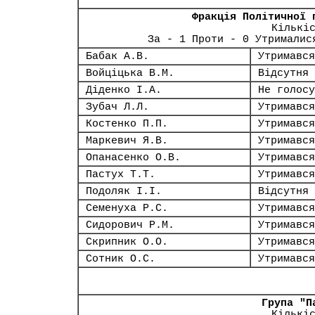
Фракція Політичної 
Кількі
За - 1 Проти - 0 Утрималис
Бабак А.В.
Утримався
Войціцька В.М.
Відсутня
Діденко І.А.
Не голосу
Зубач Л.Л.
Утримався
Костенко П.П.
Утримався
Маркевич Я.В.
Утримався
Опанасенко О.В.
Утримався
Пастух Т.Т.
Утримався
Подоляк І.І.
Відсутня
Семенуха Р.С.
Утримався
Сидорович Р.М.
Утримався
Скрипник О.О.
Утримався
Сотник О.С.
Утримався
Група "П
Кількі