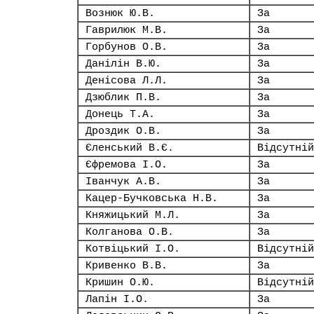
Вознюк Ю.В.
За
Гаврилюк М.В.
За
Горбунов О.В.
За
Данілін В.Ю.
За
Денісова Л.Л.
За
Дзюблик П.В.
За
Донець Т.А.
За
Дроздик О.В.
За
Єленський В.Є.
Відсутній
Єфремова І.О.
За
Іванчук А.В.
За
Кацер-Бучковська Н.В.
За
Княжицький М.Л.
За
Колганова О.В.
За
Котвіцький І.О.
Відсутній
Кривенко В.В.
За
Кришин О.Ю.
Відсутній
Лапін І.О.
За