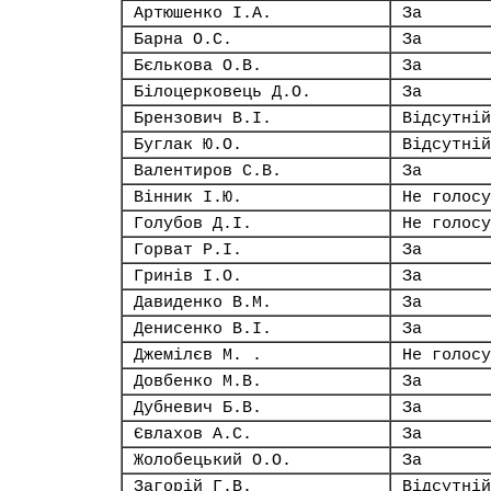
Артюшенко І.А.
За
Барна О.С.
За
Бєлькова О.В.
За
Білоцерковець Д.О.
За
Брензович В.І.
Відсутній
Буглак Ю.О.
Відсутній
Валентиров С.В.
За
Вінник І.Ю.
Не голосу
Голубов Д.І.
Не голосу
Горват Р.І.
За
Гринів І.О.
За
Давиденко В.М.
За
Денисенко В.І.
За
Джемілєв М. .
Не голосу
Довбенко М.В.
За
Дубневич Б.В.
За
Євлахов А.С.
За
Жолобецький О.О.
За
Загорій Г.В.
Відсутній