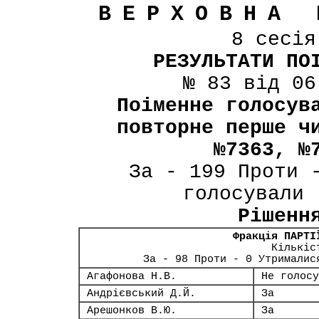
ВЕРХОВНА 
8 сесі
РЕЗУЛЬТАТИ ПО
№ 83 від 06
Поіменне голосув
повторне перше ч
№7363, №
За - 199 Проти 
голосували 
Рішенн
Фракція ПАРТІ
Кількіс
За - 98 Проти - 0 Утрималис
Агафонова Н.В.
Не голосу
Андрієвський Д.Й.
За
Арешонков В.Ю.
За