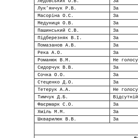
Ледовських О.В.
За
Лук’янчук Р.В.
За
Масоріна О.С.
За
Медуниця О.В.
За
Пашинський С.В.
За
Підберезняк В.І.
За
Помазанов А.В.
За
Река А.О.
За
Романюк В.М.
Не голосу
Сидорчук В.В.
За
Сочка О.О.
За
Стеценко Д.О.
За
Тетерук А.А.
Не голосу
Тимчук Д.Б.
Відсутній
Фаєрмарк С.О.
За
Хміль М.М.
За
Шкварилюк В.В.
За