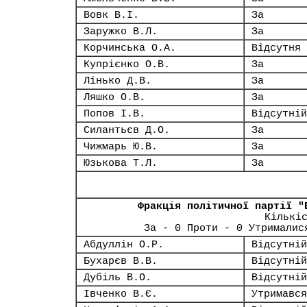
Вовк В.І.
За
Заружко В.Л.
За
Корчинська О.А.
Відсутня
Купрієнко О.В.
За
Лінько Д.В.
За
Ляшко О.В.
За
Попов І.В.
Відсутній
Силантьєв Д.О.
За
Чижмарь Ю.В.
За
Юзькова Т.Л.
За
Фракція політичної партії "
Кількі
За - 0 Проти - 0 Утрималис
Абдуллін О.Р.
Відсутній
Бухарєв В.В.
Відсутній
Дубіль В.О.
Відсутній
Івченко В.Є.
Утримався