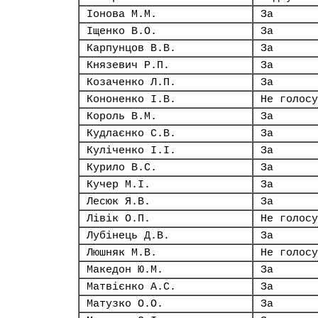
Іонова М.М.
За
Іщенко В.О.
За
Карпунцов В.В.
За
Князевич Р.П.
За
Козаченко Л.П.
За
Кононенко І.В.
Не голосу
Король В.М.
За
Кудлаєнко С.В.
За
Куліченко І.І.
За
Курило В.С.
За
Кучер М.І.
За
Лесюк Я.В.
За
Лівік О.П.
Не голосу
Лубінець Д.В.
За
Люшняк М.В.
Не голосу
Македон Ю.М.
За
Матвієнко А.С.
За
Матузко О.О.
За