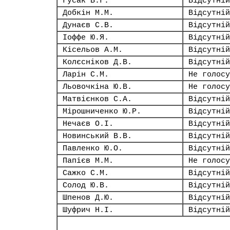
Гусак В.Г.
Відсутній
Добкін М.М.
Відсутній
Дунаєв С.В.
Відсутній
Іоффе Ю.Я.
Відсутній
Кісельов А.М.
Відсутній
Колєсніков Д.В.
Відсутній
Ларін С.М.
Не голосу
Льовочкіна Ю.В.
Не голосу
Матвієнков С.А.
Відсутній
Мірошниченко Ю.Р.
Відсутній
Нечаєв О.І.
Відсутній
Новинський В.В.
Відсутній
Павленко Ю.О.
Відсутній
Папієв М.М.
Не голосу
Сажко С.М.
Відсутній
Солод Ю.В.
Відсутній
Шпенов Д.Ю.
Відсутній
Шуфрич Н.І.
Відсутній