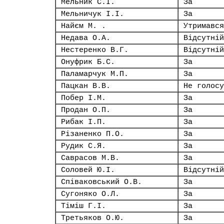
Мельник С.І.
За
Мельничук І.І.
За
Найєм М. .
Утримався
Недава О.А.
Відсутній
Нестеренко В.Г.
Відсутній
Онуфрик Б.С.
За
Паламарчук М.П.
За
Пацкан В.В.
Не голосу
Побер І.М.
За
Продан О.П.
За
Рибак І.П.
За
Різаненко П.О.
За
Рудик С.Я.
За
Саврасов М.В.
За
Соловей Ю.І.
Відсутній
Співаковський О.В.
За
Сугоняко О.Л.
За
Тіміш Г.І.
За
Третьяков О.Ю.
За