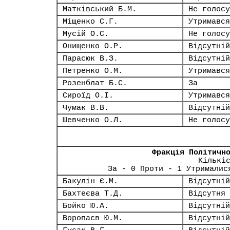
Матківський Б.М.
Не голосу
Міщенко С.Г.
Утримався
Мусій О.С.
Не голосу
Онищенко О.Р.
Відсутній
Парасюк В.З.
Відсутній
Петренко О.М.
Утримався
Розенблат Б.С.
За
Сироїд О.І.
Утримався
Чумак В.В.
Відсутній
Шевченко О.Л.
Не голосу
Фракція Політичн
Кількі
За - 0 Проти - 1 Утрималис
Бакулін Є.М.
Відсутній
Бахтеєва Т.Д.
Відсутня
Бойко Ю.А.
Відсутній
Воропаєв Ю.М.
Відсутній