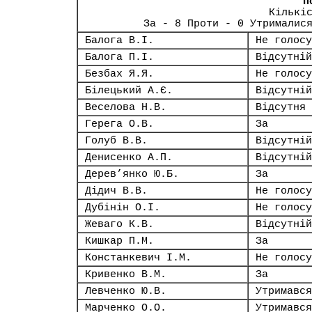
П
Кількі
За - 8 Проти - 0 Утрималис
Балога В.І.
Не голосу
Балога П.І.
Відсутній
Безбах Я.Я.
Не голосу
Білецький А.Є.
Відсутній
Веселова Н.В.
Відсутня
Герега О.В.
За
Голуб В.В.
Відсутній
Денисенко А.П.
Відсутній
Дерев’янко Ю.Б.
За
Дідич В.В.
Не голосу
Дубінін О.І.
Не голосу
Жеваго К.В.
Відсутній
Кишкар П.М.
За
Констанкевич І.М.
Не голосу
Кривенко В.М.
За
Левченко Ю.В.
Утримався
Марченко О.О.
Утримався