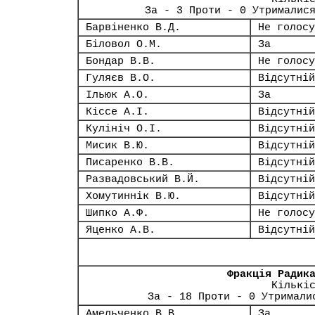
За - 3 Проти - 0 Утрималис
Барвіненко В.Д.
Не голосу
Біловол О.М.
За
Бондар В.В.
Не голосу
Гуляєв В.О.
Відсутній
Ільюк А.О.
За
Кіссе А.І.
Відсутній
Кулініч О.І.
Відсутній
Мисик В.Ю.
Відсутній
Писаренко В.В.
Відсутній
Развадовський В.Й.
Відсутній
Хомутиннік В.Ю.
Відсутній
Шипко А.Ф.
Не голосу
Яценко А.В.
Відсутній
Фракція Радик
Кількі
За - 18 Проти - 0 Утримали
Амельченко В.В.
За