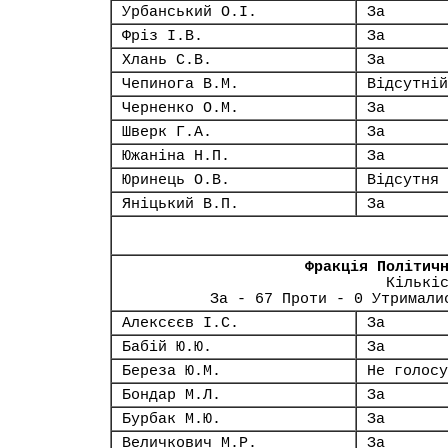
Урбанський О.І.
За
Фріз І.В.
За
Хлань С.В.
За
Чепинога В.М.
Відсутній
Черненко О.М.
За
Шверк Г.А.
За
Южаніна Н.П.
За
Юринець О.В.
Відсутня
Яніцький В.П.
За
Фракція Політич
Кількі
За - 67 Проти - 0 Утримали
Алексєєв І.С.
За
Бабій Ю.Ю.
За
Береза Ю.М.
Не голосу
Бондар М.Л.
За
Бурбак М.Ю.
За
Величкович М.Р.
За