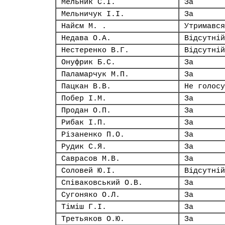
Мельник С.І.
За
Мельничук І.І.
За
Найєм М. .
Утримався
Недава О.А.
Відсутній
Нестеренко В.Г.
Відсутній
Онуфрик Б.С.
За
Паламарчук М.П.
За
Пацкан В.В.
Не голосу
Побер І.М.
За
Продан О.П.
За
Рибак І.П.
За
Різаненко П.О.
За
Рудик С.Я.
За
Саврасов М.В.
За
Соловей Ю.І.
Відсутній
Співаковський О.В.
За
Сугоняко О.Л.
За
Тіміш Г.І.
За
Третьяков О.Ю.
За