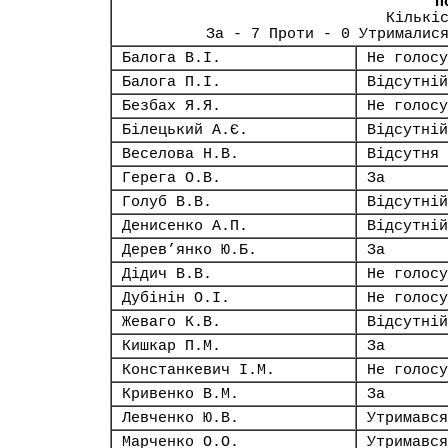
П
Кількі
За - 7 Проти - 0 Утрималис
Балога В.І.
Не голосу
Балога П.І.
Відсутній
Безбах Я.Я.
Не голосу
Білецький А.Є.
Відсутній
Веселова Н.В.
Відсутня
Герега О.В.
За
Голуб В.В.
Відсутній
Денисенко А.П.
Відсутній
Дерев’янко Ю.Б.
За
Дідич В.В.
Не голосу
Дубінін О.І.
Не голосу
Жеваго К.В.
Відсутній
Кишкар П.М.
За
Констанкевич І.М.
Не голосу
Кривенко В.М.
За
Левченко Ю.В.
Утримався
Марченко О.О.
Утримався