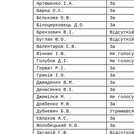
Артюшенко І.А.
За
Барна О.С.
За
Бєлькова О.В.
За
Білоцерковець Д.О.
За
Брензович В.І.
Відсутній
Буглак Ю.О.
Відсутній
Валентиров С.В.
За
Вінник І.Ю.
Не голосу
Голубов Д.І.
Не голосу
Горват Р.І.
За
Гринів І.О.
За
Давиденко В.М.
За
Денисенко В.І.
За
Джемілєв М. .
Не голосу
Довбенко М.В.
За
Дубневич Б.В.
Утримався
Євлахов А.С.
За
Жолобецький О.О.
За
Загорій Г.В.
Відсутній