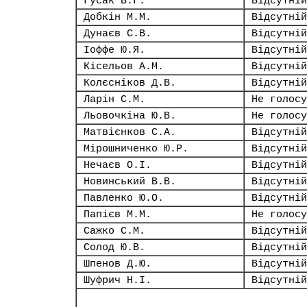
Гусак В.Г.
Відсутній
Добкін М.М.
Відсутній
Дунаєв С.В.
Відсутній
Іоффе Ю.Я.
Відсутній
Кісельов А.М.
Відсутній
Колєсніков Д.В.
Відсутній
Ларін С.М.
Не голосу
Льовочкіна Ю.В.
Не голосу
Матвієнков С.А.
Відсутній
Мірошниченко Ю.Р.
Відсутній
Нечаєв О.І.
Відсутній
Новинський В.В.
Відсутній
Павленко Ю.О.
Відсутній
Папієв М.М.
Не голосу
Сажко С.М.
Відсутній
Солод Ю.В.
Відсутній
Шпенов Д.Ю.
Відсутній
Шуфрич Н.І.
Відсутній