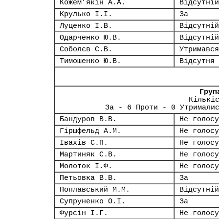
Кожем’якін А.А.
Відсутній
Крулько І.І.
За
Луценко І.В.
Відсутній
Одарченко Ю.В.
Відсутній
Соболєв С.В.
Утримався
Тимошенко Ю.В.
Відсутня
Груп
Кількі
За - 6 Проти - 0 Утримали
Бандуров В.В.
Не голосу
Гіршфельд А.М.
Не голосу
Івахів С.П.
Не голосу
Мартиняк С.В.
Не голосу
Молоток І.Ф.
Не голосу
Петьовка В.В.
За
Поплавський М.М.
Відсутній
Супруненко О.І.
За
Фурсін І.Г.
Не голосу