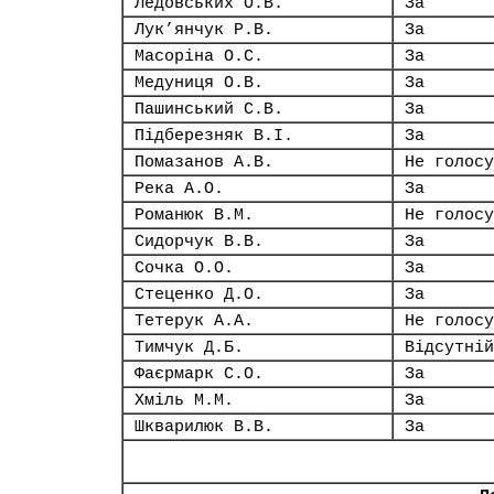
Ледовських О.В.
За
Лук’янчук Р.В.
За
Масоріна О.С.
За
Медуниця О.В.
За
Пашинський С.В.
За
Підберезняк В.І.
За
Помазанов А.В.
Не голосу
Река А.О.
За
Романюк В.М.
Не голосу
Сидорчук В.В.
За
Сочка О.О.
За
Стеценко Д.О.
За
Тетерук А.А.
Не голосу
Тимчук Д.Б.
Відсутній
Фаєрмарк С.О.
За
Хміль М.М.
За
Шкварилюк В.В.
За