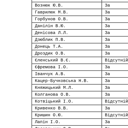
Вознюк Ю.В.
За
Гаврилюк М.В.
За
Горбунов О.В.
За
Данілін В.Ю.
За
Денісова Л.Л.
За
Дзюблик П.В.
За
Донець Т.А.
За
Дроздик О.В.
За
Єленський В.Є.
Відсутній
Єфремова І.О.
За
Іванчук А.В.
За
Кацер-Бучковська Н.В.
За
Княжицький М.Л.
За
Колганова О.В.
За
Котвіцький І.О.
Відсутній
Кривенко В.В.
За
Кришин О.Ю.
Відсутній
Лапін І.О.
За