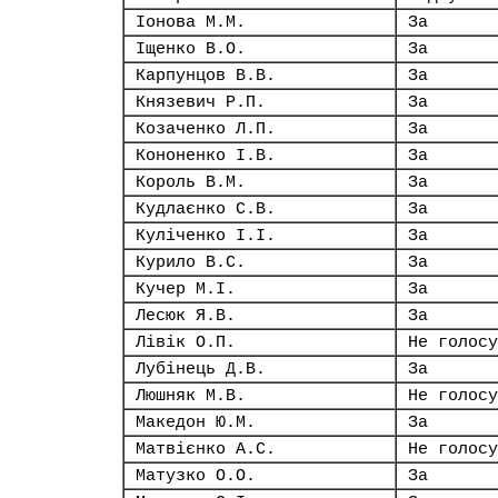
Іонова М.М.
За
Іщенко В.О.
За
Карпунцов В.В.
За
Князевич Р.П.
За
Козаченко Л.П.
За
Кононенко І.В.
За
Король В.М.
За
Кудлаєнко С.В.
За
Куліченко І.І.
За
Курило В.С.
За
Кучер М.І.
За
Лесюк Я.В.
За
Лівік О.П.
Не голосу
Лубінець Д.В.
За
Люшняк М.В.
Не голосу
Македон Ю.М.
За
Матвієнко А.С.
Не голосу
Матузко О.О.
За