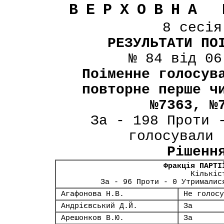
ВЕРХОВНА 
8 сесі
РЕЗУЛЬТАТИ ПО
№ 84 від 06
Поіменне голосув
повторне перше ч
№7363, №
За - 198 Проти 
голосували 
Рішенн
Фракція ПАРТІ
Кількіс
За - 96 Проти - 0 Утрималис
Агафонова Н.В.
Не голосу
Андрієвський Д.Й.
За
Арешонков В.Ю.
За