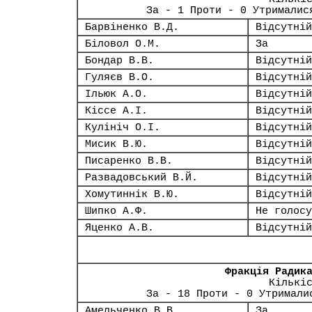
За - 1 Проти - 0 Утрималис
Барвіненко В.Д.
Відсутній
Біловол О.М.
За
Бондар В.В.
Відсутній
Гуляєв В.О.
Відсутній
Ільюк А.О.
Відсутній
Кіссе А.І.
Відсутній
Кулініч О.І.
Відсутній
Мисик В.Ю.
Відсутній
Писаренко В.В.
Відсутній
Развадовський В.Й.
Відсутній
Хомутиннік В.Ю.
Відсутній
Шипко А.Ф.
Не голосу
Яценко А.В.
Відсутній
Фракція Радик
Кількі
За - 18 Проти - 0 Утримали
Амельченко В.В.
За