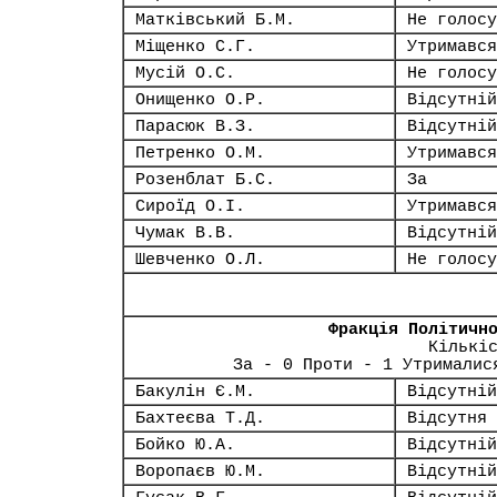
Матківський Б.М.
Не голосу
Міщенко С.Г.
Утримався
Мусій О.С.
Не голосу
Онищенко О.Р.
Відсутній
Парасюк В.З.
Відсутній
Петренко О.М.
Утримався
Розенблат Б.С.
За
Сироїд О.І.
Утримався
Чумак В.В.
Відсутній
Шевченко О.Л.
Не голосу
Фракція Політичн
Кількі
За - 0 Проти - 1 Утрималис
Бакулін Є.М.
Відсутній
Бахтеєва Т.Д.
Відсутня
Бойко Ю.А.
Відсутній
Воропаєв Ю.М.
Відсутній