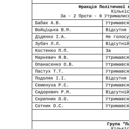
Фракція Політичної 
Кількі
За - 2 Проти - 0 Утрималис
Бабак А.В.
Утримався
Войціцька В.М.
Відсутня
Діденко І.А.
Не голосу
Зубач Л.Л.
Відсутній
Костенко П.П.
За
Маркевич Я.В.
Утримався
Опанасенко О.В.
Утримався
Пастух Т.Т.
Утримався
Подоляк І.І.
Відсутня
Семенуха Р.С.
Утримався
Сидорович Р.М.
Відсутній
Скрипник О.О.
Утримався
Сотник О.С.
Утримався
Група "П
Кількі