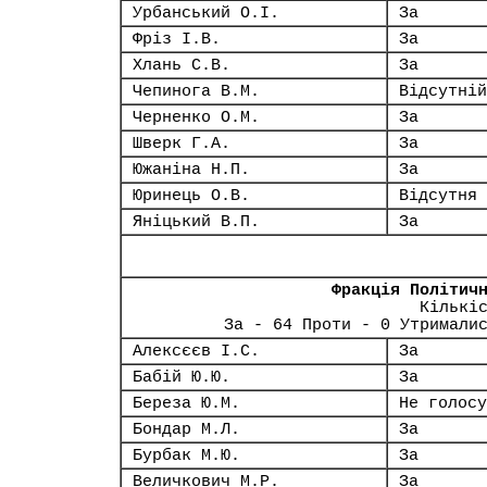
Урбанський О.І.
За
Фріз І.В.
За
Хлань С.В.
За
Чепинога В.М.
Відсутній
Черненко О.М.
За
Шверк Г.А.
За
Южаніна Н.П.
За
Юринець О.В.
Відсутня
Яніцький В.П.
За
Фракція Політич
Кількі
За - 64 Проти - 0 Утримали
Алексєєв І.С.
За
Бабій Ю.Ю.
За
Береза Ю.М.
Не голосу
Бондар М.Л.
За
Бурбак М.Ю.
За
Величкович М.Р.
За