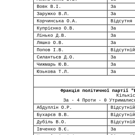
Вовк В.І.
За
Заружко В.Л.
За
Корчинська О.А.
Відсутня
Купрієнко О.В.
За
Лінько Д.В.
За
Ляшко О.В.
За
Попов І.В.
Відсутній
Силантьєв Д.О.
За
Чижмарь Ю.В.
За
Юзькова Т.Л.
За
Фракція політичної партії "
Кількі
За - 4 Проти - 0 Утрималис
Абдуллін О.Р.
Відсутній
Бухарєв В.В.
Відсутній
Дубіль В.О.
Відсутній
Івченко В.Є.
За