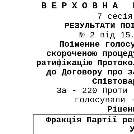
ВЕРХОВНА 
7 сесі
РЕЗУЛЬТАТИ ПО
№ 2 від 15
Поіменне голос
скороченою процед
ратифікацію Протоко
до Договору про з
Співтова
За - 220 Проти 
голосували 
Рішен
Фракція Партії ре