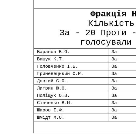
Фракція 
Кількість
За - 20 Проти 
голосували
Баранов В.О.
За
Ващук К.Т.
За
Головченко І.Б.
За
Гриневецький С.Р.
За
Довгий С.О.
За
Литвин Ю.О.
За
Поліщук О.В.
За
Сінченко В.М.
За
Шаров І.Ф.
За
Шмідт М.О.
За