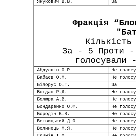
Янукович В.В.
За
Фракція “Бло
"Ба
Кількість
За - 5 Проти -
голосували 
Абдуллін О.Р.
Не голосу
Бабаєв О.М.
Не голосу
Білорус О.Г.
За
Богдан Р.Д.
Не голосу
Болюра А.В.
Не голосу
Бондаренко О.Ф.
Не голосу
Бородін В.В.
Не голосу
Ветвицький Д.О.
Не голосу
Волинець М.Я.
Не голосу
Гринів І.О.
Не голосу