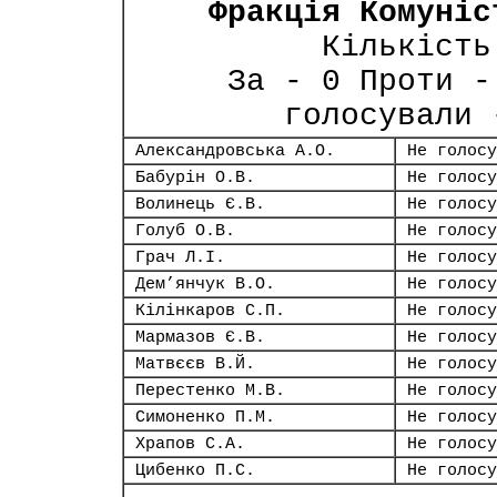
Фракція Комуніс
Кількість
За - 0 Проти -
голосували 
Александровська А.О.
Не голосу
Бабурін О.В.
Не голосу
Волинець Є.В.
Не голосу
Голуб О.В.
Не голосу
Грач Л.І.
Не голосу
Дем’янчук В.О.
Не голосу
Кілінкаров С.П.
Не голосу
Мармазов Є.В.
Не голосу
Матвєєв В.Й.
Не голосу
Перестенко М.В.
Не голосу
Симоненко П.М.
Не голосу
Храпов С.А.
Не голосу
Цибенко П.С.
Не голосу