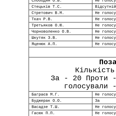
Слободян О.В.
Не голосу
Стецьків Т.С.
Відсутній
Стретович В.М.
Не голосу
Ткач Р.В.
Не голосу
Третьяков О.Ю.
Не голосу
Чорноволенко О.В.
Не голосу
Шкутяк З.В.
Не голосу
Яценюк А.П.
Не голосу
Поз
Кількість
За - 20 Проти 
голосували 
Баграєв М.Г.
Не голосу
Буджерак О.О.
За
Васадзе Т.Ш.
Не голосу
Гасюк П.П.
Не голосу