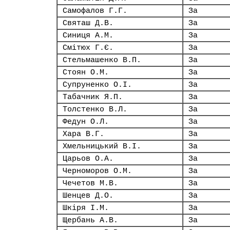
Самофалов Г.Г.
За
Святаш Д.В.
За
Синиця А.М.
За
Смітюх Г.Є.
За
Стельмашенко В.П.
За
Стоян О.М.
За
Супруненко О.І.
За
Табачник Я.П.
За
Толстенко В.Л.
За
Федун О.Л.
За
Хара В.Г.
За
Хмельницький В.І.
За
Царьов О.А.
За
Черноморов О.М.
За
Чечетов М.В.
За
Шенцев Д.О.
За
Шкіря І.М.
За
Щербань А.В.
За