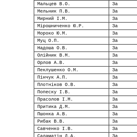
Мальцев В.О.
За
Мельник П.В.
За
Мирний І.М.
За
Мірошниченко Ю.Р.
За
Мороко Ю.М.
За
Муц О.П.
За
Надоша О.В.
За
Олійник В.М.
За
Орлов А.В.
За
Пеклушенко О.М.
За
Пінчук А.П.
За
Плотніков О.В.
За
Попеску І.В.
За
Прасолов І.М.
За
Притика Д.М.
За
Пшонка А.В.
За
Рибак В.В.
За
Савченко І.В.
За
Саламатін Д.А.
За