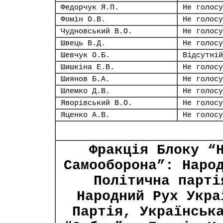
Федорчук Я.П.
Не голосу
Фомін О.В.
Не голосу
Чудновський В.О.
Не голосу
Швець В.Д.
Не голосу
Шевчук О.Б.
Відсутній
Шишкіна Е.В.
Не голосу
Шиянов Б.А.
Не голосу
Шлемко Д.В.
Не голосу
Яворівський В.О.
Не голосу
Яценко А.В.
Не голосу
Фракція Блоку “
Самооборона”: Наро
Політична парті
Народний Рух Укра
Партія, Українськ