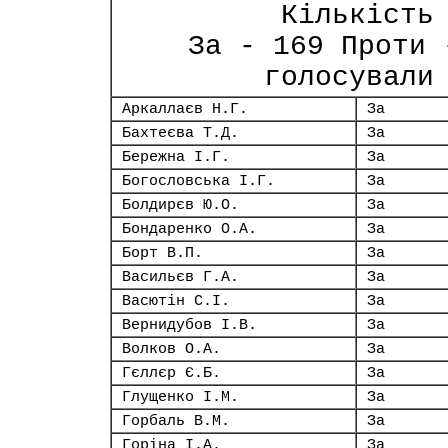
Кількість
За - 169 Проти 
голосували
Аркаллаєв Н.Г.
За
Бахтеєва Т.Д.
За
Бережна І.Г.
За
Богословська І.Г.
За
Болдирєв Ю.О.
За
Бондаренко О.А.
За
Борт В.П.
За
Васильєв Г.А.
За
Васютін С.І.
За
Вернидубов І.В.
За
Волков О.А.
За
Гєллєр Є.Б.
За
Глущенко І.М.
За
Горбаль В.М.
За
Горіна І.А.
За