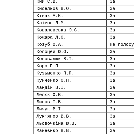
Кий С.В.
За
Кисельов В.О.
За
Кінах А.К.
За
Клімов Л.М.
За
Ковалевська Ю.С.
За
Кожара Л.О.
За
Козуб О.А.
Не голосу
Колоцей Ю.О.
За
Коновалюк В.І.
За
Корж П.П.
За
Кузьменко П.П.
За
Кунченко О.П.
За
Ландік В.І.
За
Лелюк О.В.
За
Лисов І.В.
За
Личук В.І.
За
Лук’янов В.В.
За
Льовочкіна Ю.В.
За
Макеєнко В.В.
За