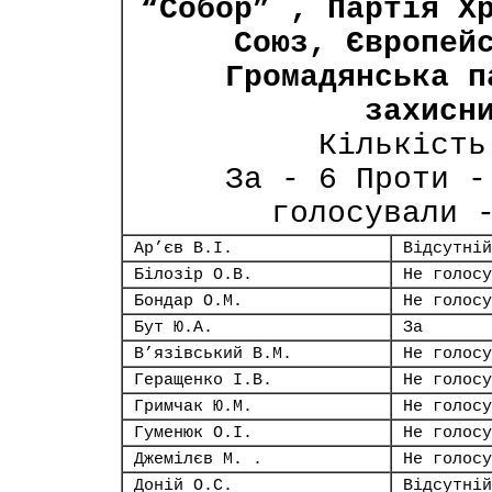
“Собор” , Партія Х
Союз, Європей
Громадянська п
захисн
Кількість
За - 6 Проти -
голосували 
Ар’єв В.І.
Відсутній
Білозір О.В.
Не голосу
Бондар О.М.
Не голосу
Бут Ю.А.
За
В’язівський В.М.
Не голосу
Геращенко І.В.
Не голосу
Гримчак Ю.М.
Не голосу
Гуменюк О.І.
Не голосу
Джемілєв М. .
Не голосу
Доній О.С.
Відсутній