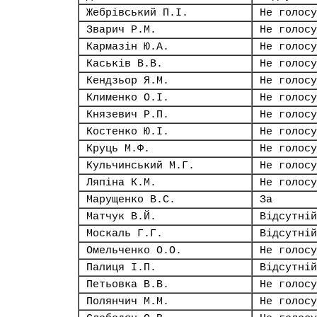
Жебрівський П.І.
Не голосу
Зварич Р.М.
Не голосу
Кармазін Ю.А.
Не голосу
Каськів В.В.
Не голосу
Кендзьор Я.М.
Не голосу
Клименко О.І.
Не голосу
Князевич Р.П.
Не голосу
Костенко Ю.І.
Не голосу
Круць М.Ф.
Не голосу
Кульчинський М.Г.
Не голосу
Ляпіна К.М.
Не голосу
Марущенко В.С.
За
Матчук В.Й.
Відсутній
Москаль Г.Г.
Відсутній
Омельченко О.О.
Не голосу
Палиця І.П.
Відсутній
Петьовка В.В.
Не голосу
Полянчич М.М.
Не голосу