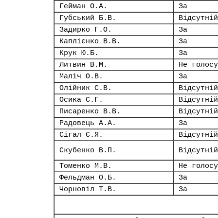
Гейман О.А.
За
Губський Б.В.
Відсутній
Задирко Г.О.
За
Каплієнко В.В.
За
Крук Ю.Б.
За
Литвин В.М.
Не голосу
Маліч О.В.
За
Олійник С.В.
Відсутній
Осика С.Г.
Відсутній
Писаренко В.В.
Відсутній
Радовець А.А.
За
Сігал Є.Я.
Відсутній
Скубенко В.П.
Відсутній
Томенко М.В.
Не голосу
Фельдман О.Б.
За
Чорновіл Т.В.
За