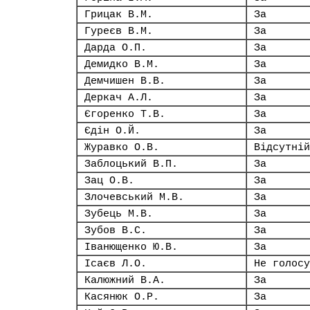
Грицак В.М.
За
Гуреєв В.М.
За
Дарда О.П.
За
Демидко В.М.
За
Демчишен В.В.
За
Деркач А.Л.
За
Єгоренко Т.В.
За
Єдін О.Й.
За
Журавко О.В.
Відсутній
Заблоцький В.П.
За
Зац О.В.
За
Злочевський М.В.
За
Зубець М.В.
За
Зубов В.С.
За
Іванющенко Ю.В.
За
Ісаєв Л.О.
Не голосу
Калюжний В.А.
За
Касянюк О.Р.
За