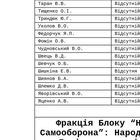
Таран В.В.
Відсутній
Тищенко О.І.
Відсутній
Триндюк Ю.Г.
Відсутній
Уколов В.О.
Відсутній
Федорчук Я.П.
Відсутній
Фомін О.В.
Відсутній
Чудновський В.О.
Відсутній
Швець В.Д.
Відсутній
Шевчук О.Б.
Відсутній
Шишкіна Е.В.
Відсутня
Шиянов Б.А.
Відсутній
Шлемко Д.В.
Відсутній
Яворівський В.О.
Відсутній
Яценко А.В.
Відсутній
Фракція Блоку “
Самооборона”: Наро