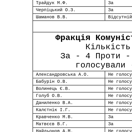
Трайдук М.Ф.
За
Черпіцький О.З.
За
Шаманов В.В.
Відсутній
Фракція Комуніс
Кількість
За - 4 Проти -
голосували 
Александровська А.О.
Не голосу
Бабурін О.В.
Не голосу
Волинець Є.В.
Не голосу
Голуб О.В.
Не голосу
Даниленко В.А.
Не голосу
Калєтнік І.Г.
Не голосу
Кравченко М.В.
За
Матвєєв В.Г.
За
Найдьонов А.М.
Не голосу