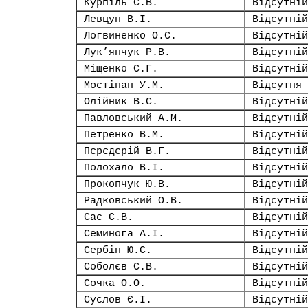
Курпіль С.В.
Відсутній
Левцун В.І.
Відсутній
Логвиненко О.С.
Відсутній
Лук’янчук Р.В.
Відсутній
Міщенко С.Г.
Відсутній
Мостіпан У.М.
Відсутня
Олійник В.С.
Відсутній
Павловський А.М.
Відсутній
Петренко В.М.
Відсутній
Пєрєдєрій В.Г.
Відсутній
Полохало В.І.
Відсутній
Прокопчук Ю.В.
Відсутній
Радковський О.В.
Відсутній
Сас С.В.
Відсутній
Семинога А.І.
Відсутній
Сербін Ю.С.
Відсутній
Соболєв С.В.
Відсутній
Сочка О.О.
Відсутній
Суслов Є.І.
Відсутній