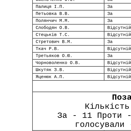
Палиця І.П.
За
Петьовка В.В.
За
Полянчич М.М.
За
Слободян О.В.
Відсутній
Стецьків Т.С.
Відсутній
Стретович В.М.
За
Ткач Р.В.
Відсутній
Третьяков О.Ю.
За
Чорноволенко О.В.
Відсутній
Шкутяк З.В.
Відсутній
Яценюк А.П.
Відсутній
Поз
Кількість
За - 11 Проти 
голосували 