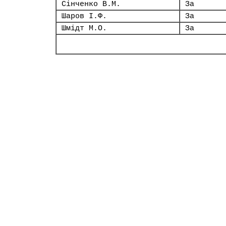
Сінченко В.М.
За
Шаров І.Ф.
За
Шмідт М.О.
За