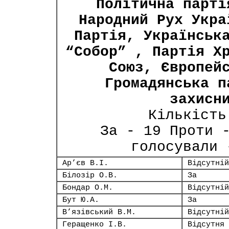
Політична парті
Народний Рух Укра
Партія, Українськ
“Собор” , Партія Х
Союз, Європей
Громадянська п
захисн
Кількість
За - 19 Проти 
голосували 
Ар’єв В.І.
Відсутній
Білозір О.В.
За
Бондар О.М.
Відсутній
Бут Ю.А.
За
В’язівський В.М.
Відсутній
Геращенко І.В.
Відсутня