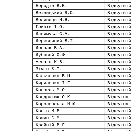
Бородін В.В.
Відсутній
Ветвицький Д.О.
Відсутній
Волинець М.Я.
Відсутній
Гринів І.О.
Відсутній
Давимука С.А.
Відсутній
Деревляний В.Т.
Відсутній
Дончак В.А.
Відсутній
Дубовой О.Ф.
Відсутній
Жеваго К.В.
Відсутній
Зімін Є.І.
Відсутній
Кальченко В.М.
Відсутній
Кириленко І.Г.
Відсутній
Ковзель М.О.
Відсутній
Кондратюк О.К.
Відсутня
Королевська Н.Ю.
Відсутня
Косів М.В.
Відсутній
Кошин С.М.
Відсутній
Крайній В.Г.
Відсутній