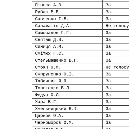
Пшонка А.В.
За
Рибак В.В.
За
Савченко І.В.
За
Саламатін Д.А.
Не голосу
Самофалов Г.Г.
За
Святаш Д.В.
За
Синиця А.М.
За
Смітюх Г.Є.
За
Стельмашенко В.П.
За
Стоян О.М.
Не голосу
Супруненко О.І.
За
Табачник Я.П.
За
Толстенко В.Л.
За
Федун О.Л.
За
Хара В.Г.
За
Хмельницький В.І.
За
Царьов О.А.
За
Черноморов О.М.
За