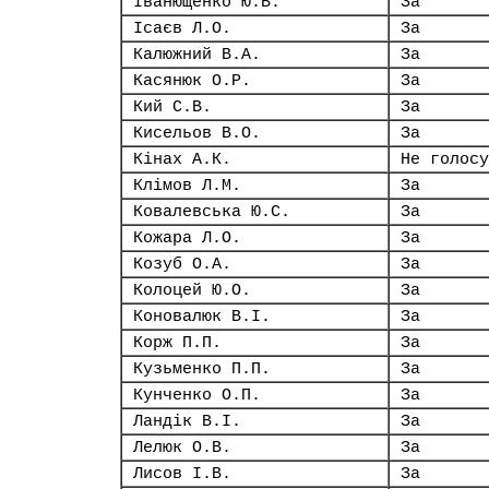
Іванющенко Ю.В.
За
Ісаєв Л.О.
За
Калюжний В.А.
За
Касянюк О.Р.
За
Кий С.В.
За
Кисельов В.О.
За
Кінах А.К.
Не голосу
Клімов Л.М.
За
Ковалевська Ю.С.
За
Кожара Л.О.
За
Козуб О.А.
За
Колоцей Ю.О.
За
Коновалюк В.І.
За
Корж П.П.
За
Кузьменко П.П.
За
Кунченко О.П.
За
Ландік В.І.
За
Лелюк О.В.
За
Лисов І.В.
За