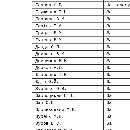
Гєллєр Є.Б.
Не голосу
Глущенко І.М.
За
Горбаль В.М.
За
Горіна І.А.
За
Грицак В.М.
За
Гуреєв В.М.
За
Дарда О.П.
За
Демидко В.М.
За
Демчишен В.В.
За
Деркач А.Л.
За
Єгоренко Т.В.
За
Єдін О.Й.
За
Журавко О.В.
За
Заблоцький В.П.
За
Зац О.В.
За
Злочевський М.В.
За
Зубець М.В.
За
Зубов В.С.
За