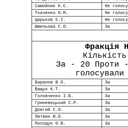
Самойлик К.С.
Не голосу
Ткаченко О.М.
Не голосу
Царьков Є.І.
Не голосу
Шмельова С.О.
За
Фракція 
Кількість
За - 20 Проти 
голосували
Баранов В.О.
За
Ващук К.Т.
За
Головченко І.Б.
За
Гриневецький С.Р.
За
Довгий С.О.
За
Литвин Ю.О.
За
Поліщук О.В.
За