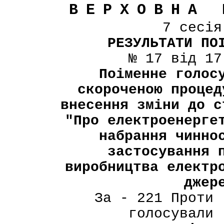
ВЕРХОВНА 
7 сесі
РЕЗУЛЬТАТИ ПО
№ 17 від 17
Поіменне голос
скороченою процед
внесення зміни до с
"Про електроенерге
набрання чинно
застосування 
виробництва електр
джер
За - 221 Проти 
голосували 