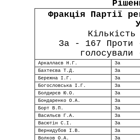
Рішен
Фракція Партії ре
Кількість
За - 167 Проти 
голосували 
Аркаллаєв Н.Г.
За
Бахтеєва Т.Д.
За
Бережна І.Г.
За
Богословська І.Г.
За
Болдирєв Ю.О.
За
Бондаренко О.А.
За
Борт В.П.
За
Васильєв Г.А.
За
Васютін С.І.
За
Вернидубов І.В.
За
Волков О.А.
За