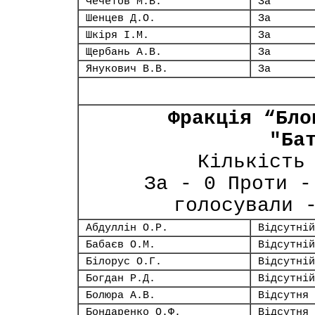
Чечетов М.В.
За
Шенцев Д.О.
За
Шкіря І.М.
За
Щербань А.В.
За
Янукович В.В.
За
Фракція “Бло
"Ба
Кількість
За - 0 Проти -
голосували 
Абдуллін О.Р.
Відсутній
Бабаєв О.М.
Відсутній
Білорус О.Г.
Відсутній
Богдан Р.Д.
Відсутній
Болюра А.В.
Відсутня
Бондаренко О.Ф.
Відсутня