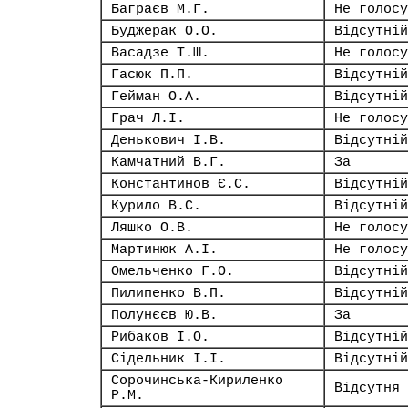
Баграєв М.Г.
Не голосу
Буджерак О.О.
Відсутній
Васадзе Т.Ш.
Не голосу
Гасюк П.П.
Відсутній
Гейман О.А.
Відсутній
Грач Л.І.
Не голосу
Денькович І.В.
Відсутній
Камчатний В.Г.
За
Константинов Є.С.
Відсутній
Курило В.С.
Відсутній
Ляшко О.В.
Не голосу
Мартинюк А.І.
Не голосу
Омельченко Г.О.
Відсутній
Пилипенко В.П.
Відсутній
Полунєєв Ю.В.
За
Рибаков І.О.
Відсутній
Сідельник І.І.
Відсутній
Сорочинська-Кириленко
Відсутня
Р.М.