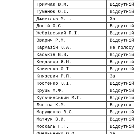
Гримчак Ю.М.
Відсутній
Гуменюк О.І.
Відсутній
Джемілєв М. .
За
Доній О.С.
Відсутній
Жебрівський П.І.
Відсутній
Зварич Р.М.
Відсутній
Кармазін Ю.А.
Не голосу
Каськів В.В.
Відсутній
Кендзьор Я.М.
Відсутній
Клименко О.І.
Відсутній
Князевич Р.П.
За
Костенко Ю.І.
Відсутній
Круць М.Ф.
Відсутній
Кульчинський М.Г.
Відсутній
Ляпіна К.М.
Відсутня
Марущенко В.С.
Відсутній
Матчук В.Й.
Відсутній
Москаль Г.Г.
Відсутній
Омельченко О.О.
За