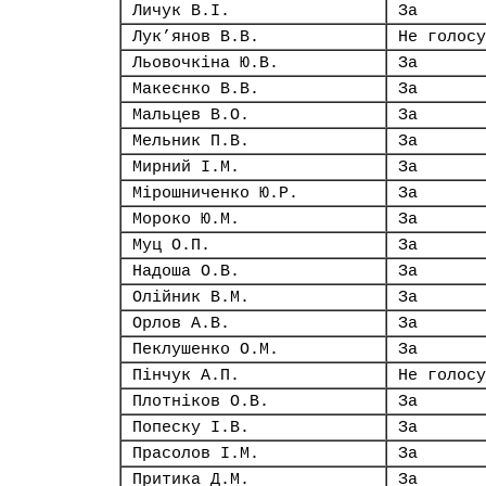
Личук В.І.
За
Лук’янов В.В.
Не голосу
Льовочкіна Ю.В.
За
Макеєнко В.В.
За
Мальцев В.О.
За
Мельник П.В.
За
Мирний І.М.
За
Мірошниченко Ю.Р.
За
Мороко Ю.М.
За
Муц О.П.
За
Надоша О.В.
За
Олійник В.М.
За
Орлов А.В.
За
Пеклушенко О.М.
За
Пінчук А.П.
Не голосу
Плотніков О.В.
За
Попеску І.В.
За
Прасолов І.М.
За
Притика Д.М.
За