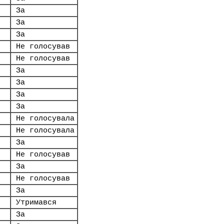
За
За
За
Не голосував
Не голосував
За
За
За
За
Не голосувала
Не голосувала
За
Не голосував
За
Не голосував
За
Утримався
За