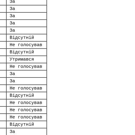
За
За
За
За
За
Відсутній
Не голосував
Відсутній
Утримався
Не голосував
За
За
Не голосував
Відсутній
Не голосував
Не голосував
Не голосував
Відсутній
За