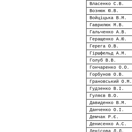
Власенко С.В.
Вознюк Ю.В.
Войціцька В.М.
Гаврилюк М.В.
Гальченко А.В.
Геращенко А.Ю.
Герега О.В.
Гіршфельд А.М.
Голуб В.В.
Гончаренко О.О.
Горбунов О.В.
Грановський О.М.
Гудзенко В.І.
Гуляєв В.О.
Давиденко В.М.
Данченко О.І.
Демчак Р.Є.
Денисенко А.С.
Денісова Л.Л.