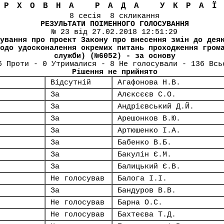
ЕРХОВНА РАДА УКРА
8 сесія 8 скликання
РЕЗУЛЬТАТИ ПОІМЕННОГО ГОЛОСУВАННЯ
№ 23 від 27.02.2018 12:51:29
ування про проект Закону про внесення змін до дея
одо удосконалення окремих питань проходження гром
служби) (№6052) - за основу
6 Проти - 0 Утрималися - 8 Не голосували - 136 Всь
Рішення не прийнято
Відсутній
Агафонова Н.В.
За
Алєксєєв С.О.
За
Андрієвський Д.Й.
За
Арешонков В.Ю.
За
Артюшенко І.А.
За
Бабенко В.Б.
За
Бакулін Є.М.
За
Балицький Є.В.
Не голосував
Балога І.І.
За
Бандуров В.В.
Не голосував
Барна О.С.
Не голосував
Бахтеєва Т.Д.