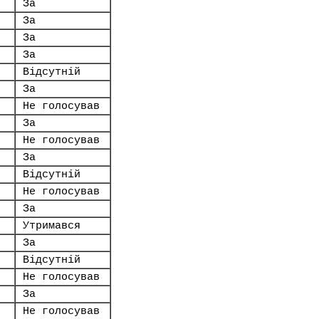
За
За
За
За
Відсутній
За
Не голосував
За
Не голосував
За
Відсутній
Не голосував
За
Утримався
За
Відсутній
Не голосував
За
Не голосував