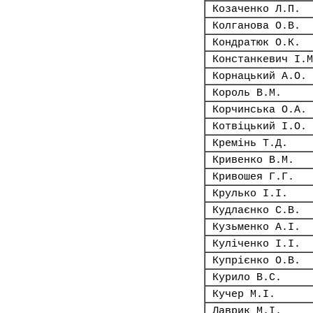
Козаченко Л.П.
Колганова О.В.
Кондратюк О.К.
Констанкевич І.М
Корнацький А.О.
Король В.М.
Корчинська О.А.
Котвіцький І.О.
Кремінь Т.Д.
Кривенко В.М.
Кривошея Г.Г.
Крулько І.І.
Кудлаєнко С.В.
Кузьменко А.І.
Куліченко І.І.
Купрієнко О.В.
Курило В.С.
Кучер М.І.
Лаврик М.І.