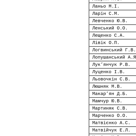
Ланьо М.І.
Ларін С.М.
Левченко Ю.В.
Ленський О.О.
Лещенко С.А.
Лівік О.П.
Логвинський Г.В.
Лопушанський А.Я
Лук’янчук Р.В.
Луценко І.В.
Льовочкін С.В.
Люшняк М.В.
Макар’ян Д.Б.
Мамчур Ю.В.
Мартиняк С.В.
Марченко О.О.
Матвієнко А.С.
Матвійчук Е.Л.