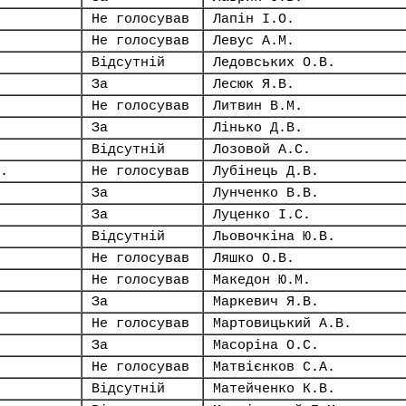
Не голосував
Лапін І.О.
Не голосував
Левус А.М.
Відсутній
Ледовських О.В.
За
Лесюк Я.В.
Не голосував
Литвин В.М.
За
Лінько Д.В.
Відсутній
Лозовой А.С.
.
Не голосував
Лубінець Д.В.
За
Лунченко В.В.
За
Луценко І.С.
Відсутній
Льовочкіна Ю.В.
Не голосував
Ляшко О.В.
Не голосував
Македон Ю.М.
За
Маркевич Я.В.
Не голосував
Мартовицький А.В.
За
Масоріна О.С.
Не голосував
Матвієнков С.А.
Відсутній
Матейченко К.В.