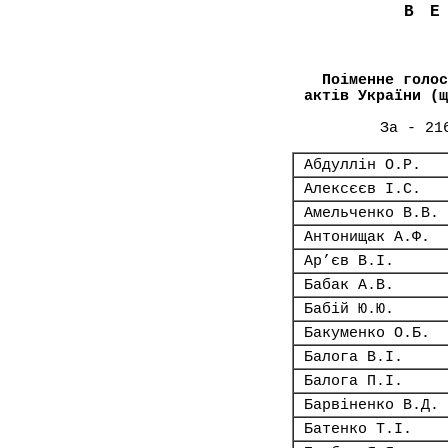
В
Поіменне голос
актів України (щ
За - 21
Абдуллін О.Р.
Алексєєв І.С.
Амельченко В.В.
Антонищак А.Ф.
Ар’єв В.І.
Бабак А.В.
Бабій Ю.Ю.
Бакуменко О.Б.
Балога В.І.
Балога П.І.
Барвіненко В.Д.
Батенко Т.І.