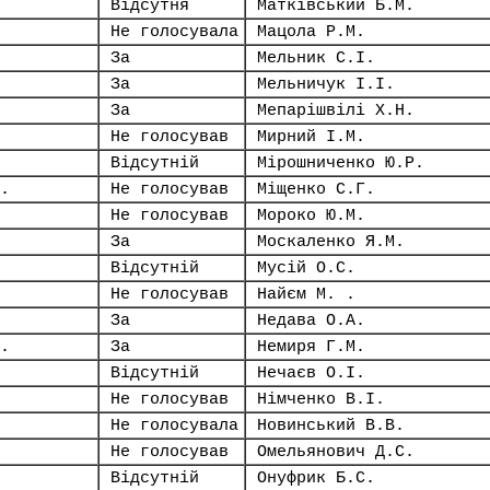
Відсутня
Матківський Б.М.
Не голосувала
Мацола Р.М.
За
Мельник С.І.
За
Мельничук І.І.
За
Мепарішвілі Х.Н.
Не голосував
Мирний І.М.
Відсутній
Мірошниченко Ю.Р.
.
Не голосував
Міщенко С.Г.
Не голосував
Мороко Ю.М.
За
Москаленко Я.М.
Відсутній
Мусій О.С.
Не голосував
Найєм М. .
За
Недава О.А.
.
За
Немиря Г.М.
Відсутній
Нечаєв О.І.
Не голосував
Німченко В.І.
Не голосувала
Новинський В.В.
Не голосував
Омельянович Д.С.
Відсутній
Онуфрик Б.С.