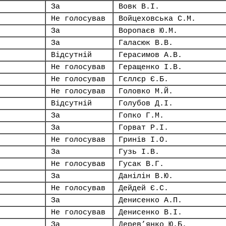
За
Вовк В.І.
Не голосував
Войцеховська С.М.
За
Воропаєв Ю.М.
За
Галасюк В.В.
Відсутній
Герасимов А.В.
Не голосував
Геращенко І.В.
Не голосував
Гєллєр Є.Б.
Не голосував
Головко М.Й.
Відсутній
Голубов Д.І.
За
Гопко Г.М.
За
Горват Р.І.
Не голосував
Гринів І.О.
За
Гузь І.В.
Не голосував
Гусак В.Г.
За
Данілін В.Ю.
Не голосував
Дейдей Є.С.
За
Денисенко А.П.
Не голосував
Денисенко В.І.
За
Дерев’янко Ю.Б.