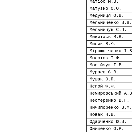
Матіос М.В.
Матузко О.О.
Медуниця О.В.
Мельниченко В.В.
Мельничук С.П.
Микитась М.В.
Мисик В.Ю.
Мірошніченко І.В
Молоток І.Ф.
Мосійчук І.В.
Мураєв Є.В.
Мушак О.П.
Негой Ф.Ф.
Немировський А.В
Нестеренко В.Г.
Ничипоренко В.М.
Новак Н.В.
Одарченко Ю.В.
Онищенко О.Р.