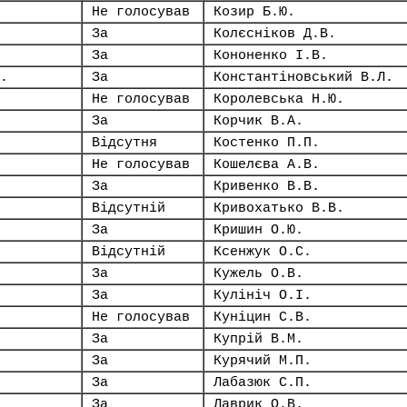
Не голосував
Козир Б.Ю.
За
Колєсніков Д.В.
За
Кононенко І.В.
.
За
Константіновський В.Л.
Не голосував
Королевська Н.Ю.
За
Корчик В.А.
Відсутня
Костенко П.П.
Не голосував
Кошелєва А.В.
За
Кривенко В.В.
Відсутній
Кривохатько В.В.
За
Кришин О.Ю.
Відсутній
Ксенжук О.С.
За
Кужель О.В.
За
Кулініч О.І.
Не голосував
Куніцин С.В.
За
Купрій В.М.
За
Курячий М.П.
За
Лабазюк С.П.
За
Лаврик О.В.