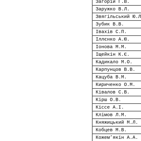
Загорій Г.В.
Заружко В.Л.
Звягільський Ю.Л
Зубик В.В.
Івахів С.П.
Іллєнко А.Ю.
Іонова М.М.
Іщейкін К.Є.
Кадикало М.О.
Карпунцов В.В.
Кацуба В.М.
Кириченко О.М.
Ківалов С.В.
Кірш О.В.
Кіссе А.І.
Клімов Л.М.
Княжицький М.Л.
Кобцев М.В.
Кожем’якін А.А.