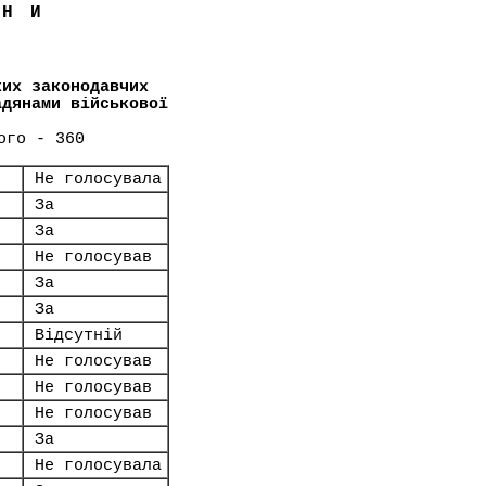
ЇНИ
ких законодавчих
адянами військової
ого - 360
Не голосувала
За
За
Не голосував
За
За
Відсутній
Не голосував
Не голосував
Не голосував
За
Не голосувала