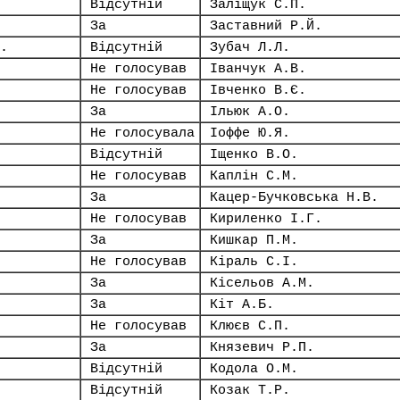
Відсутній
Заліщук С.П.
За
Заставний Р.Й.
.
Відсутній
Зубач Л.Л.
Не голосував
Іванчук А.В.
Не голосував
Івченко В.Є.
За
Ільюк А.О.
Не голосувала
Іоффе Ю.Я.
Відсутній
Іщенко В.О.
Не голосував
Каплін С.М.
За
Кацер-Бучковська Н.В.
Не голосував
Кириленко І.Г.
За
Кишкар П.М.
Не голосував
Кіраль С.І.
За
Кісельов А.М.
За
Кіт А.Б.
Не голосував
Клюєв С.П.
За
Князевич Р.П.
Відсутній
Кодола О.М.
Відсутній
Козак Т.Р.