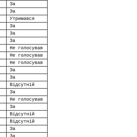
За
За
Утримався
За
За
За
Не голосував
Не голосував
Не голосував
За
За
Відсутній
За
Не голосував
За
Відсутній
Відсутній
За
За