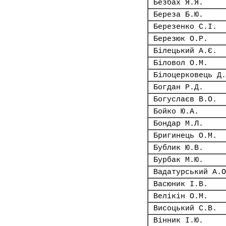
Безбах Я.Я.
Береза Б.Ю.
Березенко С.І.
Березюк О.Р.
Білецький А.Є.
Біловол О.М.
Білоцерковець Д.
Богдан Р.Д.
Богуслаєв В.О.
Бойко Ю.А.
Бондар М.Л.
Бригинець О.М.
Бублик Ю.В.
Бурбак М.Ю.
Вадатурський А.О
Васюник І.В.
Велікін О.М.
Висоцький С.В.
Вінник І.Ю.