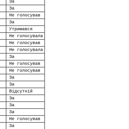
За
За
Не голосував
За
Утримався
Не голосувала
Не голосував
Не голосувала
За
Не голосував
Не голосував
За
За
Відсутній
За
За
За
Не голосував
За