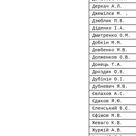
Деркач А.Л.
Джемілєв М. .
Дзюблик П.В.
Діденко І.А.
Дмитренко О.М.
Добкін М.М.
Довбенко М.В.
Долженков О.В.
Донець Т.А.
Дроздик О.В.
Дубінін О.І.
Дубневич Я.В.
Євлахов А.С.
Єдаков Я.Ю.
Єленський В.Є.
Єфімов М.В.
Жеваго К.В.
Журжій А.В.