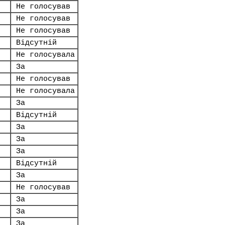
Не голосував
Не голосував
Не голосував
Відсутній
Не голосувала
За
Не голосував
Не голосувала
За
Відсутній
За
За
За
Відсутній
За
Не голосував
За
За
За