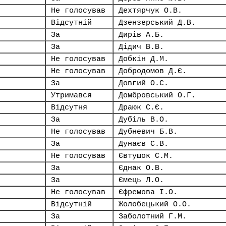
Не голосував
Дехтярчук О.В.
Відсутній
Дзензерський Д.В.
За
Дирів А.Б.
За
Дідич В.В.
Не голосував
Добкін Д.М.
Не голосував
Добродомов Д.Є.
За
Довгий О.С.
Утримався
Домбровський О.Г.
Відсутня
Драюк С.Є.
За
Дубіль В.О.
Не голосував
Дубневич Б.В.
За
Дунаєв С.В.
Не голосував
Євтушок С.М.
За
Єднак О.В.
За
Ємець Л.О.
Не голосував
Єфремова І.О.
Відсутній
Жолобецький О.О.
За
Заболотний Г.М.