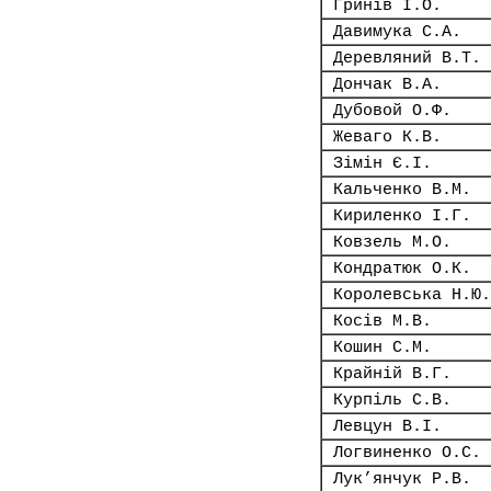
Гринів І.О.
Давимука С.А.
Деревляний В.Т.
Дончак В.А.
Дубовой О.Ф.
Жеваго К.В.
Зімін Є.І.
Кальченко В.М.
Кириленко І.Г.
Ковзель М.О.
Кондратюк О.К.
Королевська Н.Ю.
Косів М.В.
Кошин С.М.
Крайній В.Г.
Курпіль С.В.
Левцун В.І.
Логвиненко О.С.
Лук’янчук Р.В.