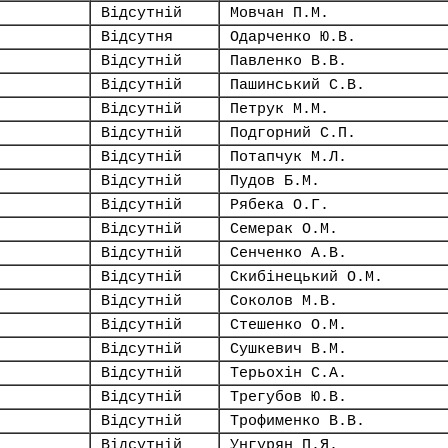
Відсутній
Мовчан П.М.
Відсутня
Одарченко Ю.В.
Відсутній
Павленко В.В.
Відсутній
Пашинський С.В.
Відсутній
Петрук М.М.
Відсутній
Подгорний С.П.
Відсутній
Потапчук М.Л.
Відсутній
Пудов Б.М.
Відсутній
Рябека О.Г.
Відсутній
Семерак О.М.
Відсутній
Сенченко А.В.
Відсутній
Скибінецький О.М.
Відсутній
Соколов М.В.
Відсутній
Стешенко О.М.
Відсутній
Сушкевич В.М.
Відсутній
Терьохін С.А.
Відсутній
Трегубов Ю.В.
Відсутній
Трофименко В.В.
Відсутній
Унгурян П.Я.