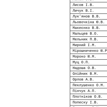
Лисов І.В.
Личук В.І.
Лук’янов В.В.
Льовочкіна Ю.В.
Макеєнко В.В.
Мальцев В.О.
Мельник П.В.
Мирний І.М.
Мірошниченко Ю.Р
Мороко Ю.М.
Муц О.П.
Надоша О.В.
Олійник В.М.
Орлов А.В.
Пеклушенко О.М.
Пінчук А.П.
Плотніков О.В.
Попеску І.В.