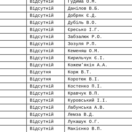
Відсутній
Гудима О.М.
Відсутній
Данілов В.Б.
Відсутній
Добряк Є.Д.
Відсутній
Дубіль В.О.
Відсутній
Єресько І.Г.
Відсутній
Забзалюк Р.О.
Відсутній
Зозуля Р.П.
Відсутній
Кеменяш О.М.
Відсутній
Кирильчук Є.І.
Відсутній
Кожем’якін А.А.
Відсутня
Корж В.Т.
Відсутня
Коротюк В.І.
Відсутній
Костенко П.І.
Відсутній
Кравчук В.П.
Відсутній
Куровський І.І.
Відсутній
Лабунська А.В.
Відсутній
Лемза В.Д.
Відсутній
Лукашук О.Г.
Відсутній
Макієнко В.П.