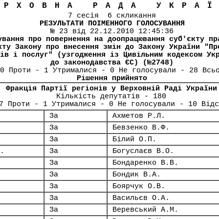
ЕРХОВНА РАДА УКРА
7 сесія 6 скликання
РЕЗУЛЬТАТИ ПОІМЕННОГО ГОЛОСУВАННЯ
№ 23 від 22.12.2010 12:45:36
ування про повернення на доопрацювання суб'єкту пр
кту Закону про внесення змін до Закону України "Пр
ів і послуг" (узгодження із Цивільним кодексом Ук
до законодавства ЄС) (№2748)
0 Проти - 1 Утрималися - 0 Не голосували - 28 Всь
Рішення прийнято
Фракція Партії регіонів у Верховній Раді України
Кількість депутатів - 180
7 Проти - 1 Утрималися - 0 Не голосували - 10 Відс
За
Ахметов Р.Л.
За
Бевзенко В.Ф.
За
Білий О.П.
.
За
Богуслаєв В.О.
За
Бондаренко В.В.
За
Бондик В.А.
За
Боярчук О.В.
За
Васильєв О.А.
За
Веревський А.М.