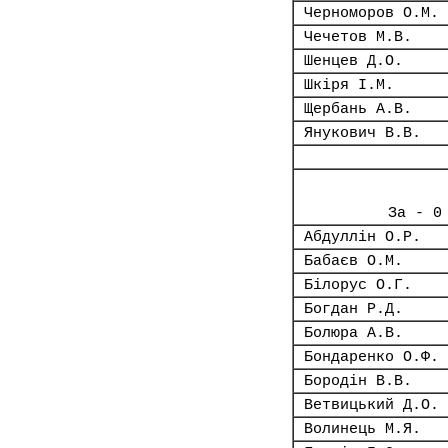
Черноморов О.М.
Чечетов М.В.
Шенцев Д.О.
Шкіря І.М.
Щербань А.В.
Янукович В.В.
За - 0
Абдуллін О.Р.
Бабаєв О.М.
Білорус О.Г.
Богдан Р.Д.
Болюра А.В.
Бондаренко О.Ф.
Бородін В.В.
Ветвицький Д.О.
Волинець М.Я.