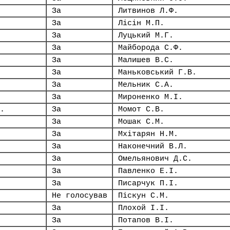
За
Литвинов Л.Ф.
За
Лісін М.П.
За
Луцький М.Г.
За
Майборода С.Ф.
За
Малишев В.С.
За
Маньковський Г.В.
За
Мельник С.А.
За
Мироненко М.І.
.
За
Момот С.В.
За
Мошак С.М.
За
Мхітарян Н.М.
За
Наконечний В.Л.
За
Омельянович Д.С.
За
Павленко Е.І.
За
Писарчук П.І.
Не голосував
Піскун С.М.
За
Плохой І.І.
За
Потапов В.І.