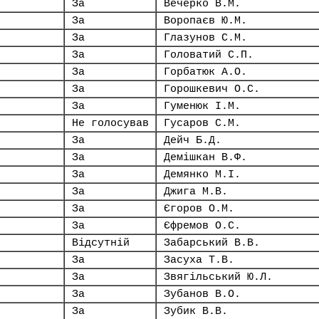
За
Вечерко В.М.
За
Воропаєв Ю.М.
За
Глазунов С.М.
За
Головатий С.П.
За
Горбатюк А.О.
За
Горошкевич О.С.
За
Гуменюк І.М.
Не голосував
Гусаров С.М.
За
Дейч Б.Д.
За
Демішкан В.Ф.
За
Демянко М.І.
За
Джига М.В.
За
Єгоров О.М.
За
Єфремов О.С.
Відсутній
Забарський В.В.
За
Засуха Т.В.
За
Звягільський Ю.Л.
За
Зубанов В.О.
За
Зубик В.В.