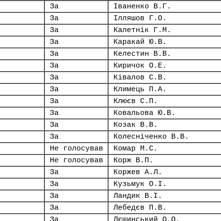
За
Іваненко В.Г.
За
Ілляшов Г.О.
За
Калетнік Г.М.
За
Каракай Ю.В.
За
Келестин В.В.
За
Киричок О.Е.
За
Ківалов С.В.
За
Климець П.А.
За
Клюєв С.П.
За
Ковальова Ю.В.
За
Козак В.В.
За
Колесніченко В.В.
Не голосував
Комар М.С.
Не голосував
Корж В.П.
За
Коржев А.Л.
За
Кузьмук О.І.
За
Ландик В.І.
За
Лебедєв П.В.
За
Лєщинський О.О.