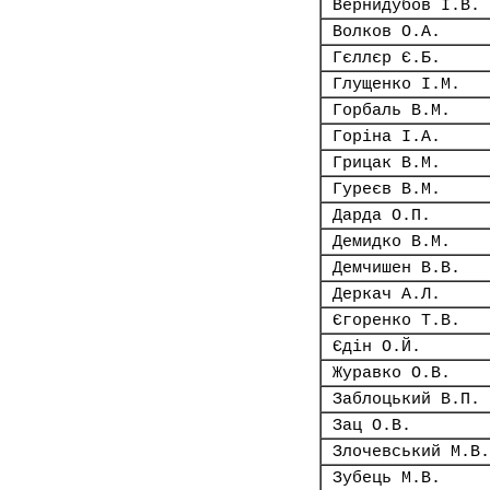
Вернидубов І.В.
Волков О.А.
Гєллєр Є.Б.
Глущенко І.М.
Горбаль В.М.
Горіна І.А.
Грицак В.М.
Гуреєв В.М.
Дарда О.П.
Демидко В.М.
Демчишен В.В.
Деркач А.Л.
Єгоренко Т.В.
Єдін О.Й.
Журавко О.В.
Заблоцький В.П.
Зац О.В.
Злочевський М.В.
Зубець М.В.