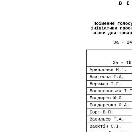
В
Поіменне голос
ініціативи прое
знаки для товар
За - 24
За - 16
Аркаллаєв Н.Г.
Бахтеєва Т.Д.
Бережна І.Г.
Богословська І.Г
Болдирєв Ю.О.
Бондаренко О.А.
Борт В.П.
Васильєв Г.А.
Васютін С.І.