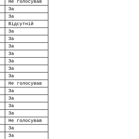
Не голосував
За
За
Відсутній
За
За
За
За
За
За
За
Не голосував
За
За
За
За
Не голосував
За
За