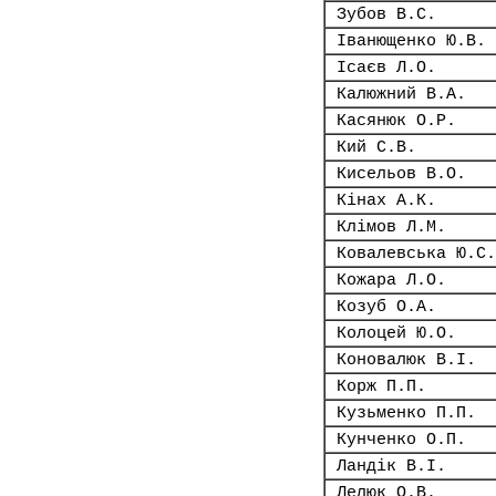
Зубов В.С.
Іванющенко Ю.В.
Ісаєв Л.О.
Калюжний В.А.
Касянюк О.Р.
Кий С.В.
Кисельов В.О.
Кінах А.К.
Клімов Л.М.
Ковалевська Ю.С.
Кожара Л.О.
Козуб О.А.
Колоцей Ю.О.
Коновалюк В.І.
Корж П.П.
Кузьменко П.П.
Кунченко О.П.
Ландік В.І.
Лелюк О.В.