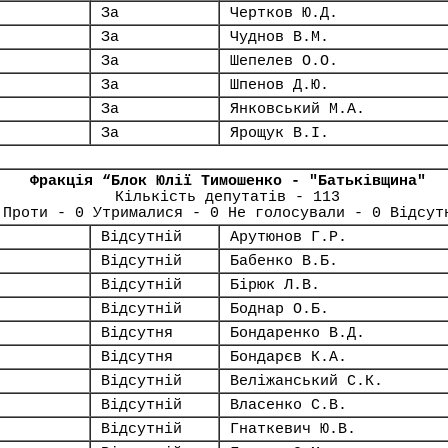
За
Чертков Ю.Д.
За
Чуднов В.М.
За
Шепелев О.О.
За
Шпенов Д.Ю.
За
Янковський М.А.
За
Ярощук В.І.
Фракція “Блок Юлії Тимошенко - "Батьківщина"
Кількість депутатів - 113
 Проти - 0 Утрималися - 0 Не голосували - 0 Відсут
Відсутній
Арутюнов Г.Р.
Відсутній
Бабенко В.Б.
Відсутній
Бірюк Л.В.
Відсутній
Боднар О.Б.
Відсутня
Бондаренко В.Д.
Відсутня
Бондарєв К.А.
Відсутній
Веліжанський С.К.
Відсутній
Власенко С.В.
Відсутній
Гнаткевич Ю.В.