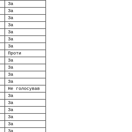
За
За
За
За
За
За
За
Проти
За
За
За
За
Не голосував
За
За
За
За
За
За