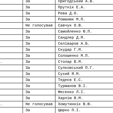
За
Пригодський А.В.
За
Прутнік Е.А.
За
Рева Д.О.
За
Романюк М.П.
Не голосував
Савчук О.В.
За
Самойленко Ю.П.
За
Сандлер Д.М.
За
Селіваров А.Б.
За
Скудар Г.М.
За
Солошенко М.П.
.
За
Столар В.М.
За
Сулковський П.Г.
За
Сухий Я.М.
За
Тедеєв Е.С.
За
Турманов В.І.
За
Фесенко Л.І.
За
Харлім В.М.
.
Не голосував
Хомутиннік В.Ю.
За
Цюрко П.І.