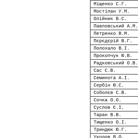
Міщенко С.Г.
Мостіпан У.М.
Олійник В.С.
Павловський А.М.
Петренко В.М.
Пєрєдєрій В.Г.
Полохало В.І.
Прокопчук Ю.В.
Радковський О.В.
Сас С.В.
Семинога А.І.
Сербін Ю.С.
Соболєв С.В.
Сочка О.О.
Суслов Є.І.
Таран В.В.
Тищенко О.І.
Триндюк Ю.Г.
Уколов В.О.