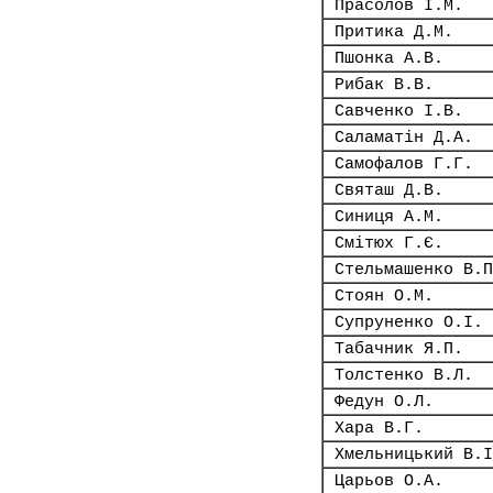
Прасолов І.М.
Притика Д.М.
Пшонка А.В.
Рибак В.В.
Савченко І.В.
Саламатін Д.А.
Самофалов Г.Г.
Святаш Д.В.
Синиця А.М.
Смітюх Г.Є.
Стельмашенко В.П
Стоян О.М.
Супруненко О.І.
Табачник Я.П.
Толстенко В.Л.
Федун О.Л.
Хара В.Г.
Хмельницький В.І
Царьов О.А.