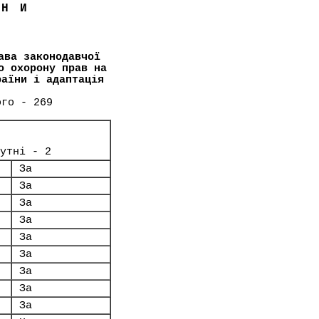
ЇНИ
ава законодавчої
о охорону прав на
раїни і адаптація
ого - 269
утні - 2
За
За
За
За
За
За
За
За
За