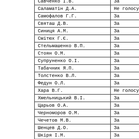
Савченко І.В.
За
Саламатін Д.А.
Не голосу
Самофалов Г.Г.
За
Святаш Д.В.
За
Синиця А.М.
За
Смітюх Г.Є.
За
Стельмашенко В.П.
За
Стоян О.М.
За
Супруненко О.І.
За
Табачник Я.П.
За
Толстенко В.Л.
За
Федун О.Л.
За
Хара В.Г.
Не голосу
Хмельницький В.І.
За
Царьов О.А.
За
Черноморов О.М.
За
Чечетов М.В.
За
Шенцев Д.О.
За
Шкіря І.М.
За