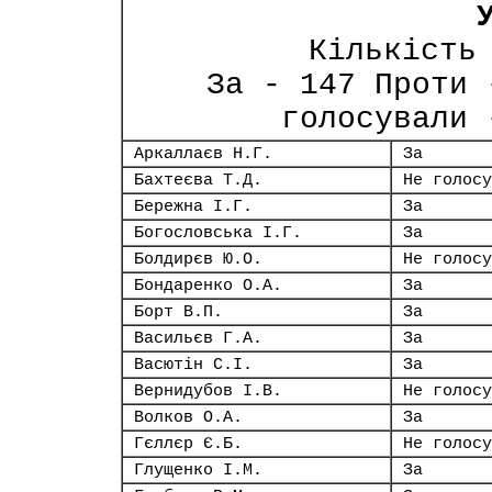
Кількість
За - 147 Проти 
голосували 
Аркаллаєв Н.Г.
За
Бахтеєва Т.Д.
Не голосу
Бережна І.Г.
За
Богословська І.Г.
За
Болдирєв Ю.О.
Не голосу
Бондаренко О.А.
За
Борт В.П.
За
Васильєв Г.А.
За
Васютін С.І.
За
Вернидубов І.В.
Не голосу
Волков О.А.
За
Гєллєр Є.Б.
Не голосу
Глущенко І.М.
За