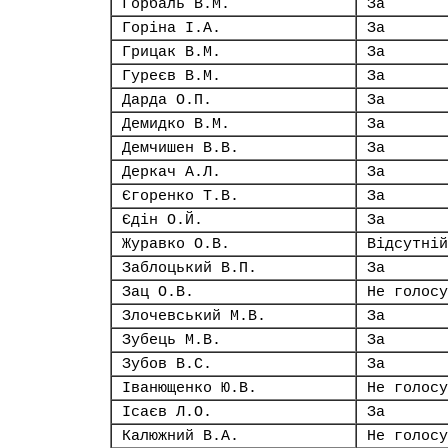
Горбаль В.М.
За
Горіна І.А.
За
Грицак В.М.
За
Гуреєв В.М.
За
Дарда О.П.
За
Демидко В.М.
За
Демчишен В.В.
За
Деркач А.Л.
За
Єгоренко Т.В.
За
Єдін О.Й.
За
Журавко О.В.
Відсутній
Заблоцький В.П.
За
Зац О.В.
Не голосу
Злочевський М.В.
За
Зубець М.В.
За
Зубов В.С.
За
Іванющенко Ю.В.
Не голосу
Ісаєв Л.О.
За
Калюжний В.А.
Не голосу