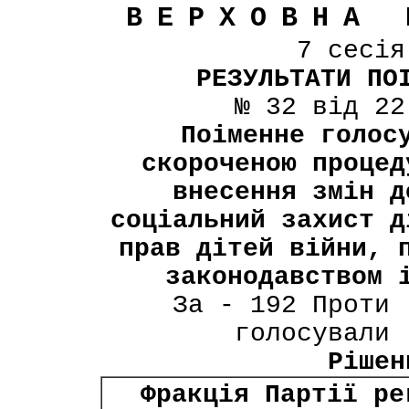
ВЕРХОВНА 
7 сесі
РЕЗУЛЬТАТИ ПО
№ 32 від 22
Поіменне голос
скороченою процед
внесення змін д
соціальний захист д
прав дітей війни, 
законодавством 
За - 192 Проти 
голосували 
Рішен
Фракція Партії ре