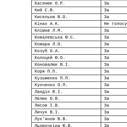
Касянюк О.Р.
За
Кий С.В.
За
Кисельов В.О.
За
Кінах А.К.
Не голосу
Клімов Л.М.
За
Ковалевська Ю.С.
За
Кожара Л.О.
За
Козуб О.А.
За
Колоцей Ю.О.
За
Коновалюк В.І.
За
Корж П.П.
За
Кузьменко П.П.
За
Кунченко О.П.
За
Ландік В.І.
За
Лелюк О.В.
За
Лисов І.В.
За
Личук В.І.
За
Лук’янов В.В.
За
Льовочкіна Ю.В.
За