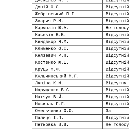
Джемілєв М. .
Відсутній
Доній О.С.
Відсутній
Жебрівський П.І.
Відсутній
Зварич Р.М.
Відсутній
Кармазін Ю.А.
Не голосу
Каськів В.В.
Відсутній
Кендзьор Я.М.
Відсутній
Клименко О.І.
Відсутній
Князевич Р.П.
Відсутній
Костенко Ю.І.
Відсутній
Круць М.Ф.
Відсутній
Кульчинський М.Г.
Відсутній
Ляпіна К.М.
Відсутня
Марущенко В.С.
Відсутній
Матчук В.Й.
Відсутній
Москаль Г.Г.
Відсутній
Омельченко О.О.
За
Палиця І.П.
Відсутній
Петьовка В.В.
Не голосу