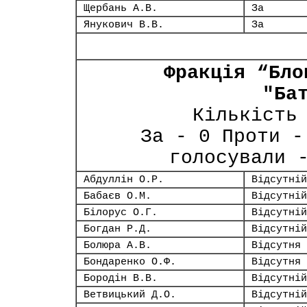
Щербань А.В.
За
Янукович В.В.
За
Фракція “Бло
"Ба
Кількість
За - 0 Проти -
голосували 
Абдуллін О.Р.
Відсутній
Бабаєв О.М.
Відсутній
Білорус О.Г.
Відсутній
Богдан Р.Д.
Відсутній
Болюра А.В.
Відсутня
Бондаренко О.Ф.
Відсутня
Бородін В.В.
Відсутній
Ветвицький Д.О.
Відсутній