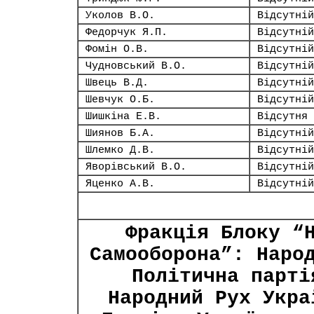
Уколов В.О.
Відсутній
Федорчук Я.П.
Відсутній
Фомін О.В.
Відсутній
Чудновський В.О.
Відсутній
Швець В.Д.
Відсутній
Шевчук О.Б.
Відсутній
Шишкіна Е.В.
Відсутня
Шиянов Б.А.
Відсутній
Шлемко Д.В.
Відсутній
Яворівський В.О.
Відсутній
Яценко А.В.
Відсутній
Фракція Блоку “
Самооборона”: Наро
Політична парті
Народний Рух Укра