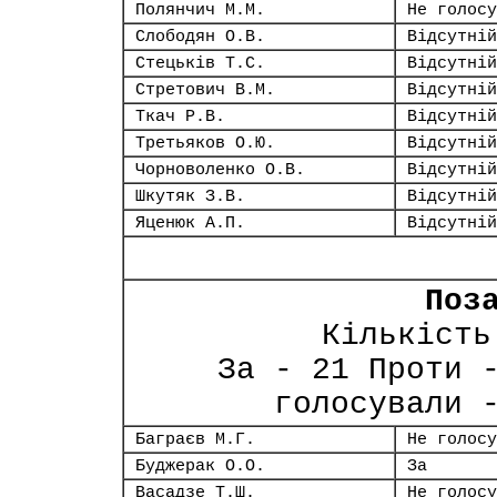
Полянчич М.М.
Не голосу
Слободян О.В.
Відсутній
Стецьків Т.С.
Відсутній
Стретович В.М.
Відсутній
Ткач Р.В.
Відсутній
Третьяков О.Ю.
Відсутній
Чорноволенко О.В.
Відсутній
Шкутяк З.В.
Відсутній
Яценюк А.П.
Відсутній
Поз
Кількість
За - 21 Проти 
голосували 
Баграєв М.Г.
Не голосу
Буджерак О.О.
За
Васадзе Т.Ш.
Не голосу