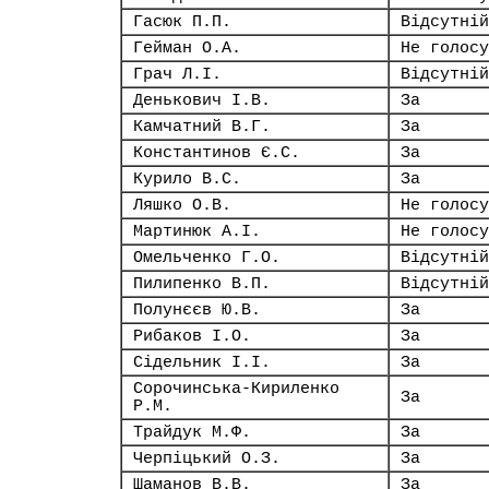
Гасюк П.П.
Відсутній
Гейман О.А.
Не голосу
Грач Л.І.
Відсутній
Денькович І.В.
За
Камчатний В.Г.
За
Константинов Є.С.
За
Курило В.С.
За
Ляшко О.В.
Не голосу
Мартинюк А.І.
Не голосу
Омельченко Г.О.
Відсутній
Пилипенко В.П.
Відсутній
Полунєєв Ю.В.
За
Рибаков І.О.
За
Сідельник І.І.
За
Сорочинська-Кириленко
За
Р.М.
Трайдук М.Ф.
За
Черпіцький О.З.
За
Шаманов В.В.
За