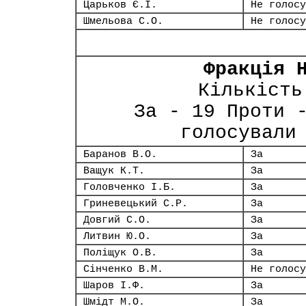
Царьков Є.І.
Не голосу
Шмельова С.О.
Не голосу
Фракція 
Кількість
За - 19 Проти 
голосували
Баранов В.О.
За
Ващук К.Т.
За
Головченко І.Б.
За
Гриневецький С.Р.
За
Довгий С.О.
За
Литвин Ю.О.
За
Поліщук О.В.
За
Сінченко В.М.
Не голосу
Шаров І.Ф.
За
Шмідт М.О.
За