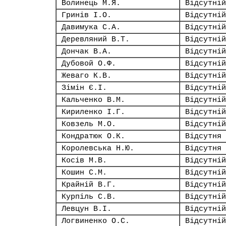
Волинець М.Я.
Відсутній
Гринів І.О.
Відсутній
Давимука С.А.
Відсутній
Деревляний В.Т.
Відсутній
Дончак В.А.
Відсутній
Дубовой О.Ф.
Відсутній
Жеваго К.В.
Відсутній
Зімін Є.І.
Відсутній
Кальченко В.М.
Відсутній
Кириленко І.Г.
Відсутній
Ковзель М.О.
Відсутній
Кондратюк О.К.
Відсутня
Королевська Н.Ю.
Відсутня
Косів М.В.
Відсутній
Кошин С.М.
Відсутній
Крайній В.Г.
Відсутній
Курпіль С.В.
Відсутній
Левцун В.І.
Відсутній
Логвиненко О.С.
Відсутній