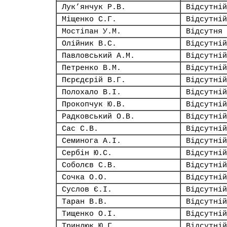
Лук’янчук Р.В.
Відсутній
Міщенко С.Г.
Відсутній
Мостіпан У.М.
Відсутня
Олійник В.С.
Відсутній
Павловський А.М.
Відсутній
Петренко В.М.
Відсутній
Пєрєдєрій В.Г.
Відсутній
Полохало В.І.
Відсутній
Прокопчук Ю.В.
Відсутній
Радковський О.В.
Відсутній
Сас С.В.
Відсутній
Семинога А.І.
Відсутній
Сербін Ю.С.
Відсутній
Соболєв С.В.
Відсутній
Сочка О.О.
Відсутній
Суслов Є.І.
Відсутній
Таран В.В.
Відсутній
Тищенко О.І.
Відсутній
Триндюк Ю.Г.
Відсутній