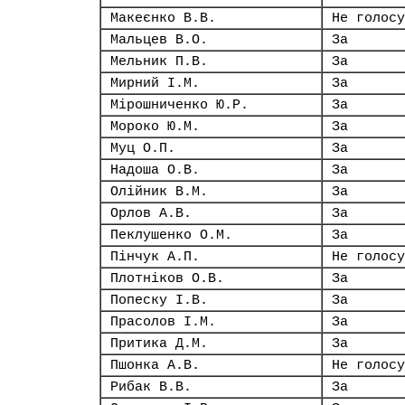
Макеєнко В.В.
Не голосу
Мальцев В.О.
За
Мельник П.В.
За
Мирний І.М.
За
Мірошниченко Ю.Р.
За
Мороко Ю.М.
За
Муц О.П.
За
Надоша О.В.
За
Олійник В.М.
За
Орлов А.В.
За
Пеклушенко О.М.
За
Пінчук А.П.
Не голосу
Плотніков О.В.
За
Попеску І.В.
За
Прасолов І.М.
За
Притика Д.М.
За
Пшонка А.В.
Не голосу
Рибак В.В.
За