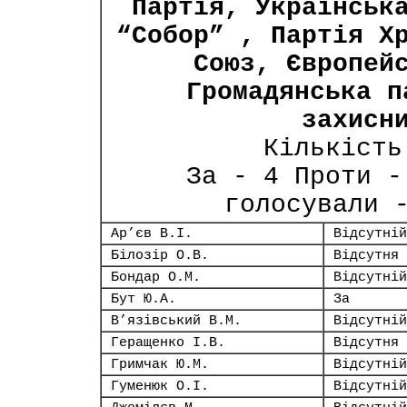
Партія, Українськ
“Собор” , Партія Х
Союз, Європей
Громадянська п
захисн
Кількість
За - 4 Проти -
голосували 
Ар’єв В.І.
Відсутній
Білозір О.В.
Відсутня
Бондар О.М.
Відсутній
Бут Ю.А.
За
В’язівський В.М.
Відсутній
Геращенко І.В.
Відсутня
Гримчак Ю.М.
Відсутній
Гуменюк О.І.
Відсутній