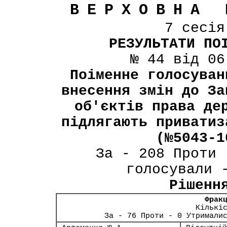
ВЕРХОВНА 
7 сесі
РЕЗУЛЬТАТИ ПО
№ 44 від 06
Поіменне голосуван
внесення змін до За
об'єктів права де
підлягають приватиз
(№5043-1
За - 208 Проти 
голосували 
Рішенн
Фрак
Кількі
За - 76 Проти - 0 Утримали