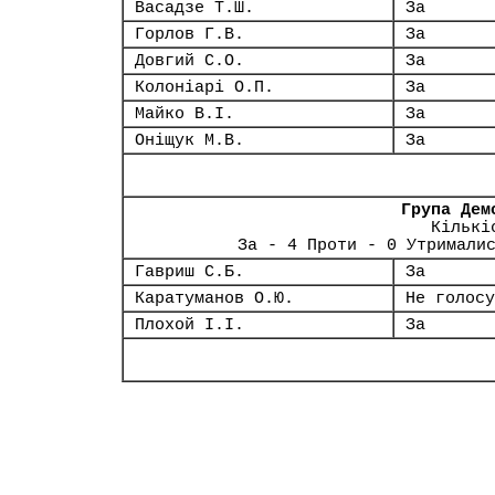
Васадзе Т.Ш.
За
Горлов Г.В.
За
Довгий С.О.
За
Колоніарі О.П.
За
Майко В.І.
За
Оніщук М.В.
За
Група Дем
Кількі
За - 4 Проти - 0 Утримали
Гавриш С.Б.
За
Каратуманов О.Ю.
Не голосу
Плохой І.І.
За