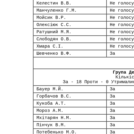
Келестин В.В.
Не голосу
Манчуленко Г.М.
Не голосу
Мойсик В.Р.
Не голосу
Олексіюк С.С.
Не голосу
Ратушний М.Я.
Не голосу
Слободян О.В.
Не голосу
Хмара С.І.
Не голосу
Шевченко В.Ф.
За
Група Д
Кількі
За - 18 Проти - 0 Утримали
Бауер М.Й.
За
Горбачов В.С.
За
Кукоба А.Т.
За
Мороз А.М.
За
Мхітарян Н.М.
За
Пінчук В.М.
За
Потебенько М.О.
За