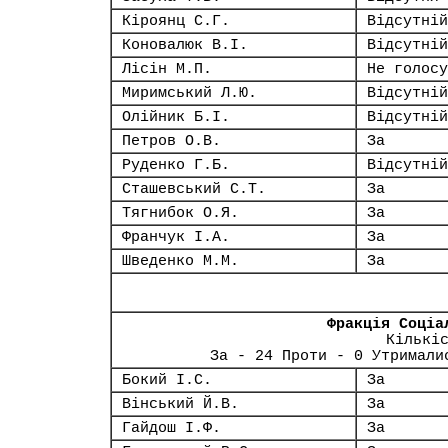
Кіроянц С.Г.
Відсутній
Коновалюк В.І.
Відсутній
Лісін М.П.
Не голосу
Миримський Л.Ю.
Відсутній
Олійник Б.І.
Відсутній
Петров О.В.
За
Руденко Г.Б.
Відсутній
Сташевський С.Т.
За
Тягнибок О.Я.
За
Франчук І.А.
За
Шведенко М.М.
За
Фракція Соціа
Кількі
За - 24 Проти - 0 Утримали
Бокий І.С.
За
Вінський Й.В.
За
Гайдош І.Ф.
За