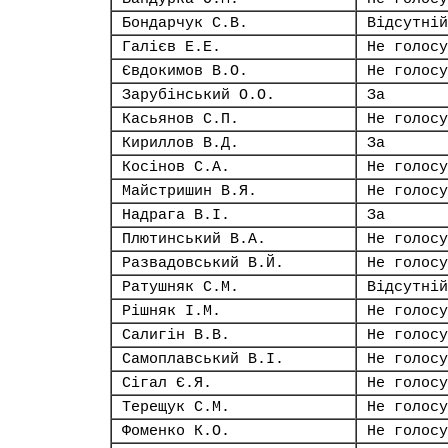
Бондарчук С.В.
Відсутній
Галієв Е.Е.
Не голосу
Євдокимов В.О.
Не голосу
Зарубінський О.О.
За
Касьянов С.П.
Не голосу
Кириллов В.Д.
За
Косінов С.А.
Не голосу
Майстришин В.Я.
Не голосу
Надрага В.І.
За
Плютинський В.А.
Не голосу
Развадовський В.Й.
Не голосу
Ратушняк С.М.
Відсутній
Рішняк І.М.
Не голосу
Салигін В.В.
Не голосу
Самоплавський В.І.
Не голосу
Сігал Є.Я.
Не голосу
Терещук С.М.
Не голосу
Фоменко К.О.
Не голосу