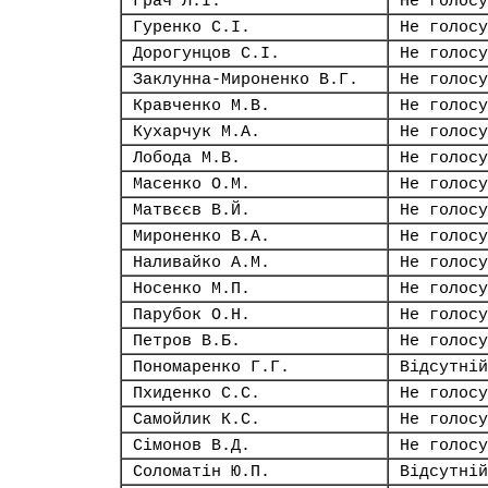
Грач Л.І.
Не голосу
Гуренко С.І.
Не голосу
Дорогунцов С.І.
Не голосу
Заклунна-Мироненко В.Г.
Не голосу
Кравченко М.В.
Не голосу
Кухарчук М.А.
Не голосу
Лобода М.В.
Не голосу
Масенко О.М.
Не голосу
Матвєєв В.Й.
Не голосу
Мироненко В.А.
Не голосу
Наливайко А.М.
Не голосу
Носенко М.П.
Не голосу
Парубок О.Н.
Не голосу
Петров В.Б.
Не голосу
Пономаренко Г.Г.
Відсутній
Пхиденко С.С.
Не голосу
Самойлик К.С.
Не голосу
Сімонов В.Д.
Не голосу
Соломатін Ю.П.
Відсутній