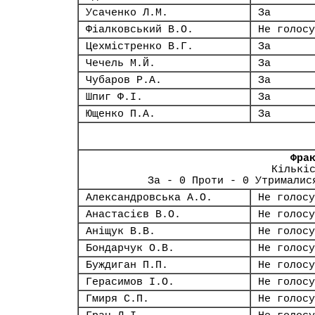
Усаченко Л.М.
За
Фіалковський В.О.
Не голосу
Цехмістренко В.Г.
За
Чечель М.Й.
За
Чубаров Р.А.
За
Шпиг Ф.І.
За
Ющенко П.А.
За
Фра
Кількі
За - 0 Проти - 0 Утрималис
Александровська А.О.
Не голосу
Анастасієв В.О.
Не голосу
Аніщук В.В.
Не голосу
Бондарчук О.В.
Не голосу
Буждиган П.П.
Не голосу
Герасимов І.О.
Не голосу
Гмиря С.П.
Не голосу