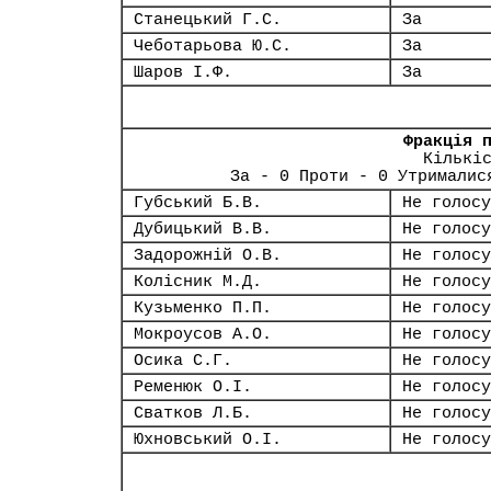
Станецький Г.С.
За
Чеботарьова Ю.С.
За
Шаров І.Ф.
За
Фракція 
Кількі
За - 0 Проти - 0 Утрималис
Губський Б.В.
Не голосу
Дубицький В.В.
Не голосу
Задорожній О.В.
Не голосу
Колісник М.Д.
Не голосу
Кузьменко П.П.
Не голосу
Мокроусов А.О.
Не голосу
Осика С.Г.
Не голосу
Ременюк О.І.
Не голосу
Сватков Л.Б.
Не голосу
Юхновський О.І.
Не голосу