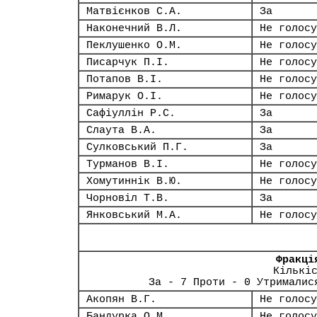
Матвієнков С.А.
За
Наконечний В.Л.
Не голосу
Пеклушенко О.М.
Не голосу
Писарчук П.І.
Не голосу
Потапов В.І.
Не голосу
Римарук О.І.
Не голосу
Сафіуллін Р.С.
За
Слаута В.А.
За
Сулковський П.Г.
За
Турманов В.І.
Не голосу
Хомутиннік В.Ю.
Не голосу
Чорновіл Т.В.
За
Янковський М.А.
Не голосу
Фракці
Кількі
За - 7 Проти - 0 Утрималис
Акопян В.Г.
Не голосу
Бандурка О.М.
Не голосу