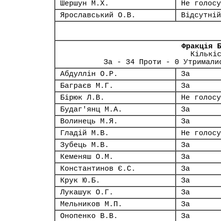
Шершун М.Х.
Не голосу
Ярославський О.В.
Відсутній
Фракція 
Кількі
За - 34 Проти - 0 Утримали
Абдуллін О.Р.
За
Баграєв М.Г.
За
Бірюк Л.В.
Не голосу
Будаг'янц М.А.
За
Волинець М.Я.
За
Гладій М.В.
Не голосу
Зубець М.В.
За
Кеменяш О.М.
За
Константинов Є.С.
За
Крук Ю.Б.
За
Лукашук О.Г.
За
Мельников М.П.
За
Онопенко В.В.
За