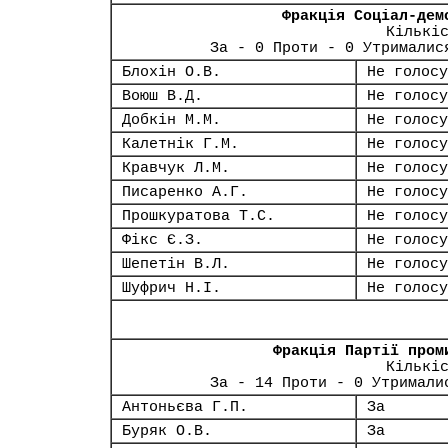
Фракція Соціал-дем
Кількі
За - 0 Проти - 0 Утрималис
Блохін О.В.
Не голосу
Воюш В.Д.
Не голосу
Добкін М.М.
Не голосу
Калетнік Г.М.
Не голосу
Кравчук Л.М.
Не голосу
Писаренко А.Г.
Не голосу
Прошкуратова Т.С.
Не голосу
Фікс Є.З.
Не голосу
Шепетін В.Л.
Не голосу
Шуфрич Н.І.
Не голосу
Фракція Партії пром
Кількі
За - 14 Проти - 0 Утримали
Антоньєва Г.П.
За
Буряк О.В.
За