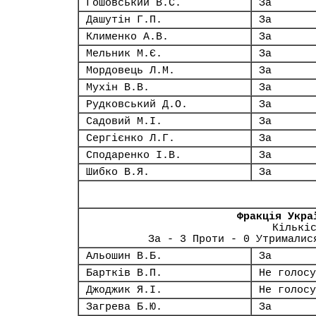
Гошовський В.С.
За
Дашутін Г.П.
За
Клименко А.В.
За
Мельник М.Є.
За
Мордовець Л.М.
За
Мухін В.В.
За
Рудковський Д.О.
За
Садовий М.І.
За
Сергієнко Л.Г.
За
Сподаренко І.В.
За
Шибко В.Я.
За
Фракція Укра
Кількі
За - 3 Проти - 0 Утрималис
Альошин В.Б.
За
Бартків В.П.
Не голосу
Джоджик Я.І.
Не голосу
Загрева Б.Ю.
За