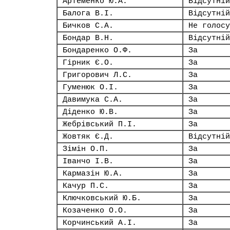
Артеменко Ю.А.
Відсутній
Балога В.І.
Відсутній
Бичков С.А.
Не голосу
Бондар В.Н.
Відсутній
Бондаренко О.Ф.
За
Гірник Є.О.
За
Григорович Л.С.
За
Гуменюк О.І.
За
Давимука С.А.
За
Діденко Ю.В.
За
Жебрівський П.І.
За
Жовтяк Є.Д.
Відсутній
Зімін О.П.
За
Іванчо І.В.
За
Кармазін Ю.А.
За
Качур П.С.
За
Ключковський Ю.Б.
За
Козаченко О.О.
За
Корчинський А.І.
За