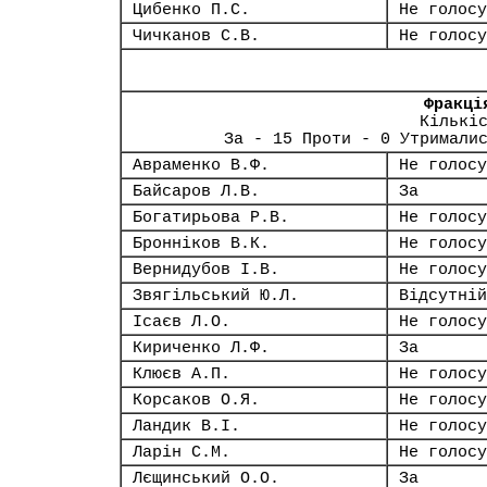
Цибенко П.С.
Не голосу
Чичканов С.В.
Не голосу
Фракці
Кількі
За - 15 Проти - 0 Утримали
Авраменко В.Ф.
Не голосу
Байсаров Л.В.
За
Богатирьова Р.В.
Не голосу
Бронніков В.К.
Не голосу
Вернидубов І.В.
Не голосу
Звягільський Ю.Л.
Відсутній
Ісаєв Л.О.
Не голосу
Кириченко Л.Ф.
За
Клюєв А.П.
Не голосу
Корсаков О.Я.
Не голосу
Ландик В.І.
Не голосу
Ларін С.М.
Не голосу
Лєщинський О.О.
За