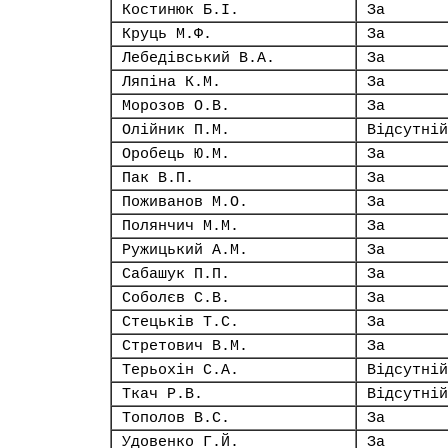
Костинюк Б.І.
За
Круць М.Ф.
За
Лебедівський В.А.
За
Ляпіна К.М.
За
Морозов О.В.
За
Олійник П.М.
Відсутній
Оробець Ю.М.
За
Пак В.П.
За
Поживанов М.О.
За
Полянчич М.М.
За
Ружицький А.М.
За
Сабашук П.П.
За
Соболєв С.В.
За
Стецьків Т.С.
За
Стретович В.М.
За
Терьохін С.А.
Відсутній
Ткач Р.В.
Відсутній
Тополов В.С.
За
Удовенко Г.Й.
За