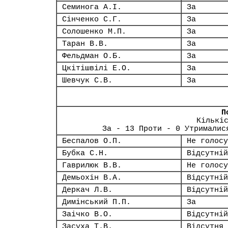
Семинога А.І.
За
Сінченко С.Г.
За
Солошенко М.П.
За
Таран В.В.
За
Фельдман О.Б.
За
Цкітішвілі Е.О.
За
Шевчук С.В.
За
П
Кількі
За - 13 Проти - 0 Утрималис
Беспалов О.П.
Не голосу
Бубка С.Н.
Відсутній
Гаврилюк В.В.
Не голосу
Демьохін В.А.
Відсутній
Деркач Л.В.
Відсутній
Димінський П.П.
За
Заічко В.О.
Відсутній
Засуха Т.В.
Відсутня