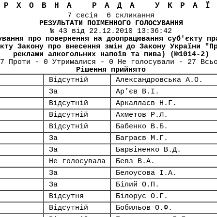
ЕРХОВНА РАДА УКРА
7 сесія 6 скликання
РЕЗУЛЬТАТИ ПОІМЕННОГО ГОЛОСУВАННЯ
№ 43 від 22.12.2010 13:36:42
ування про повернення на доопрацювання суб'єкту пр
кту Закону про внесення змін до Закону України "П
реклами алкогольних напоїв та пива) (№1014-2)
7 Проти - 0 Утрималися - 0 Не голосували - 27 Всь
Рішення прийнято
Відсутній
Александровська А.О.
За
Ар’єв В.І.
Відсутній
Аркаллаєв Н.Г.
Відсутній
Ахметов Р.Л.
Відсутній
Бабенко В.Б.
За
Баграєв М.Г.
За
Барвіненко В.Д.
Не голосувала
Бевз В.А.
За
Белоусова І.А.
За
Білий О.П.
Відсутня
Білорус О.Г.
Відсутній
Бобильов О.Ф.