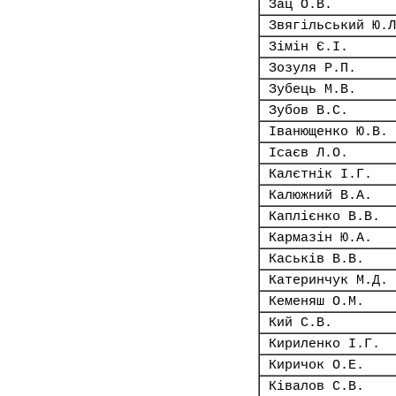
Зац О.В.
Звягільський Ю.Л
Зімін Є.І.
Зозуля Р.П.
Зубець М.В.
Зубов В.С.
Іванющенко Ю.В.
Ісаєв Л.О.
Калєтнік І.Г.
Калюжний В.А.
Каплієнко В.В.
Кармазін Ю.А.
Каськів В.В.
Катеринчук М.Д.
Кеменяш О.М.
Кий С.В.
Кириленко І.Г.
Киричок О.Е.
Ківалов С.В.