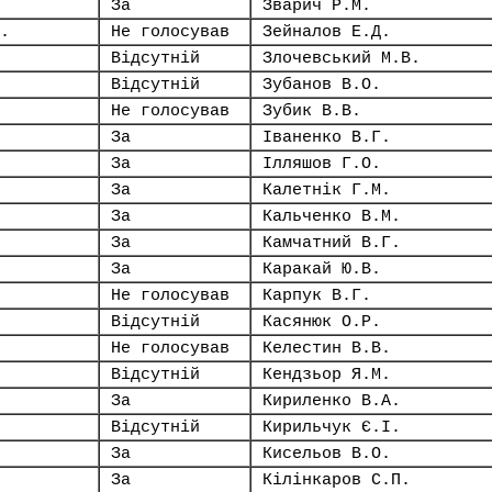
За
Зварич Р.М.
.
Не голосував
Зейналов Е.Д.
Відсутній
Злочевський М.В.
Відсутній
Зубанов В.О.
Не голосував
Зубик В.В.
За
Іваненко В.Г.
За
Ілляшов Г.О.
За
Калетнік Г.М.
За
Кальченко В.М.
За
Камчатний В.Г.
За
Каракай Ю.В.
Не голосував
Карпук В.Г.
Відсутній
Касянюк О.Р.
Не голосував
Келестин В.В.
Відсутній
Кендзьор Я.М.
За
Кириленко В.А.
Відсутній
Кирильчук Є.І.
За
Кисельов В.О.
За
Кілінкаров С.П.