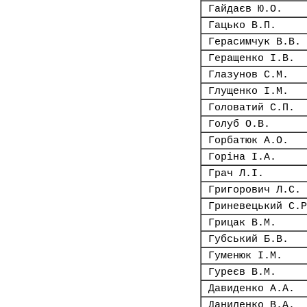
Гайдаєв Ю.О.
Гацько В.П.
Герасимчук В.В.
Геращенко І.В.
Глазунов С.М.
Глущенко І.М.
Головатий С.П.
Голуб О.В.
Горбатюк А.О.
Горіна І.А.
Грач Л.І.
Григорович Л.С.
Гриневецький С.Р
Грицак В.М.
Губський Б.В.
Гуменюк І.М.
Гуреєв В.М.
Давиденко А.А.
Даниленко В.А.