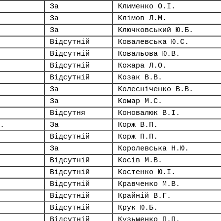
За
Клименко О.І.
За
Клімов Л.М.
За
Ключковський Ю.Б.
Відсутній
Ковалевська Ю.С.
Відсутній
Ковальова Ю.В.
Відсутній
Кожара Л.О.
Відсутній
Козак В.В.
За
Колесніченко В.В.
За
Комар М.С.
Відсутня
Коновалюк В.І.
.
За
Корж В.П.
Відсутній
Корж П.П.
За
Королевська Н.Ю.
Відсутній
Косів М.В.
Відсутній
Костенко Ю.І.
Відсутній
Кравченко М.В.
Відсутній
Крайній В.Г.
Відсутній
Крук Ю.Б.
Відсутній
Кузьменко П.П.