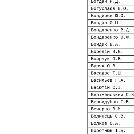
Богдан Р.Д.
Богуслаєв В.О.
Болдирєв Ю.О.
Бондар О.М.
Бондаренко В.Д.
Бондаренко О.Ф.
Бондик В.А.
Бородін В.В.
Боярчук О.В.
Буряк О.В.
Васадзе Т.Ш.
Васильєв Г.А.
Васютін С.І.
Веліжанський С.К
Вернидубов І.В.
Вечерко В.М.
Волинець Є.В.
Волков О.А.
Воротнюк І.Б.