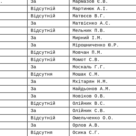
.
За
Мармазов Є.В.
Відсутній
Мартинюк А.І.
Відсутній
Матвєєв В.Г.
За
Матвієнко А.С.
Відсутній
Мельник П.В.
За
Мирний І.М.
За
Мірошниченко Ю.Р.
Відсутній
Мовчан П.М.
Відсутній
Момот С.В.
За
Москаль Г.Г.
Відсутня
Мошак С.М.
За
Мхітарян Н.М.
За
Найдьонов А.М.
За
Новіков О.В.
Відсутній
Олійник В.С.
За
Олійник С.В.
Відсутній
Омельченко О.О.
За
Орлов А.В.
Відсутня
Осика С.Г.