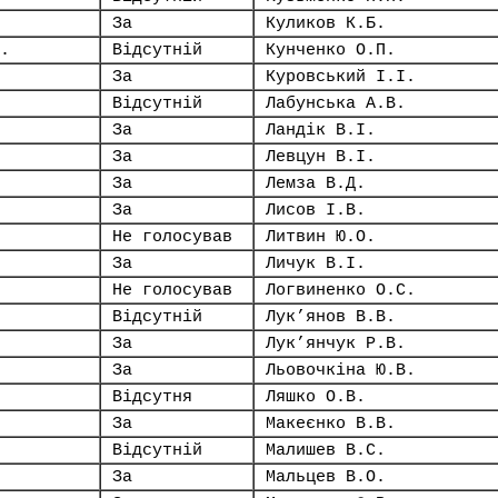
За
Куликов К.Б.
.
Відсутній
Кунченко О.П.
За
Куровський І.І.
Відсутній
Лабунська А.В.
За
Ландік В.І.
За
Левцун В.І.
За
Лемза В.Д.
За
Лисов І.В.
Не голосував
Литвин Ю.О.
За
Личук В.І.
Не голосував
Логвиненко О.С.
Відсутній
Лук’янов В.В.
За
Лук’янчук Р.В.
За
Льовочкіна Ю.В.
Відсутня
Ляшко О.В.
За
Макеєнко В.В.
Відсутній
Малишев В.С.
За
Мальцев В.О.