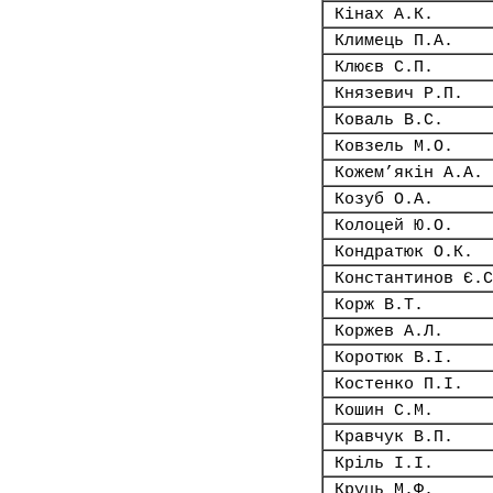
Кінах А.К.
Климець П.А.
Клюєв С.П.
Князевич Р.П.
Коваль В.С.
Ковзель М.О.
Кожем’якін А.А.
Козуб О.А.
Колоцей Ю.О.
Кондратюк О.К.
Константинов Є.С
Корж В.Т.
Коржев А.Л.
Коротюк В.І.
Костенко П.І.
Кошин С.М.
Кравчук В.П.
Кріль І.І.
Круць М.Ф.