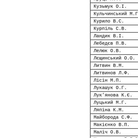
Кузьмук О.І.
Кульчинський М.Г
Курило В.С.
Курпіль С.В.
Ландик В.І.
Лебедєв П.В.
Лелюк О.В.
Лєщинський О.О.
Литвин В.М.
Литвинов Л.Ф.
Лісін М.П.
Лукашук О.Г.
Лук’янова К.Є.
Луцький М.Г.
Ляпіна К.М.
Майборода С.Ф.
Макієнко В.П.
Маліч О.В.