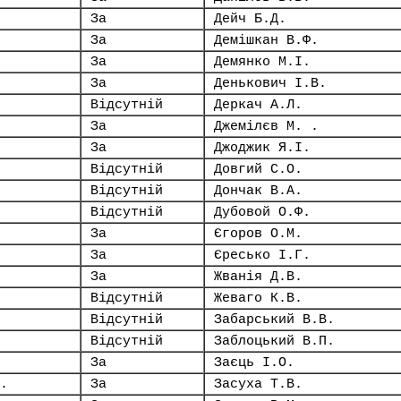
За
Дейч Б.Д.
За
Демішкан В.Ф.
За
Демянко М.І.
За
Денькович І.В.
Відсутній
Деркач А.Л.
За
Джемілєв М. .
За
Джоджик Я.І.
Відсутній
Довгий С.О.
Відсутній
Дончак В.А.
Відсутній
Дубовой О.Ф.
За
Єгоров О.М.
За
Єресько І.Г.
За
Жванія Д.В.
Відсутній
Жеваго К.В.
Відсутній
Забарський В.В.
Відсутній
Заблоцький В.П.
За
Заєць І.О.
.
За
Засуха Т.В.