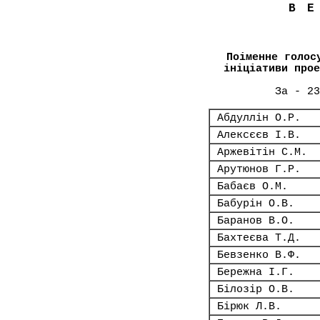
В
Поіменне голос
ініціативи прое
За - 23
Абдуллін О.Р.
Алексєєв І.В.
Аржевітін С.М.
Арутюнов Г.Р.
Бабаєв О.М.
Бабурін О.В.
Баранов В.О.
Бахтеєва Т.Д.
Бевзенко В.Ф.
Бережна І.Г.
Білозір О.В.
Бірюк Л.В.