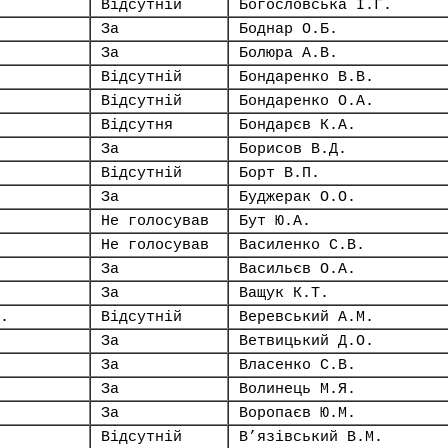
Відсутній
Богословська І.Г.
За
Боднар О.Б.
За
Болюра А.В.
Відсутній
Бондаренко В.В.
Відсутній
Бондаренко О.А.
Відсутня
Бондарєв К.А.
За
Борисов В.Д.
Відсутній
Борт В.П.
За
Буджерак О.О.
Не голосував
Бут Ю.А.
Не голосував
Василенко С.В.
За
Васильєв О.А.
За
Ващук К.Т.
.
Відсутній
Веревський А.М.
За
Ветвицький Д.О.
За
Власенко С.В.
За
Волинець М.Я.
За
Воропаєв Ю.М.
Відсутній
В’язівський В.М.