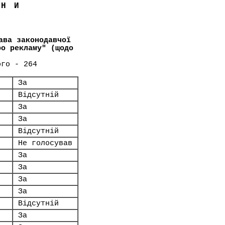
ЇНИ
ава законодавчої
ро рекламу" (щодо
ого - 264
За
Відсутній
За
За
Відсутній
Не голосував
За
За
За
За
Відсутній
За