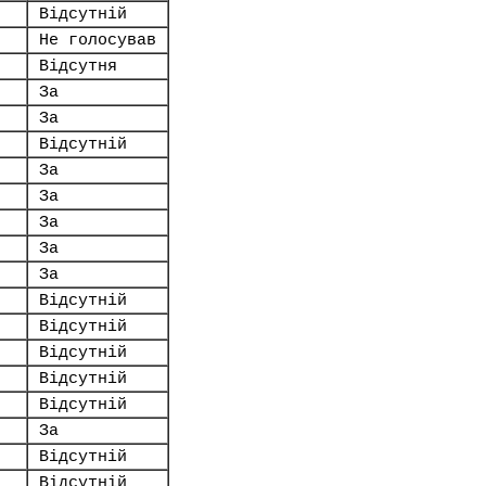
Відсутній
Не голосував
Відсутня
За
За
Відсутній
За
За
За
За
За
Відсутній
Відсутній
Відсутній
Відсутній
Відсутній
За
Відсутній
Відсутній