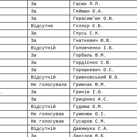
За
Гасюк П.П.
За
Гейман О.А.
За
Герасим’юк О.В.
Відсутня
Гєллєр Є.Б.
За
Глусь С.К.
За
Гнаткевич Ю.В.
Відсутній
Головченко І.Б.
За
Горбаль В.М.
За
Гордієнко С.В.
За
Горошкевич О.С.
Відсутній
Гривковський В.О.
Не голосувала
Гримчак Ю.М.
.
За
Гринів І.О.
За
Гриценко А.С.
Відсутній
Гудима О.М.
Не голосував
Гуменюк О.І.
Не голосував
Гусаров С.М.
Відсутній
Давимука С.А.
За
Данілов В.Б.