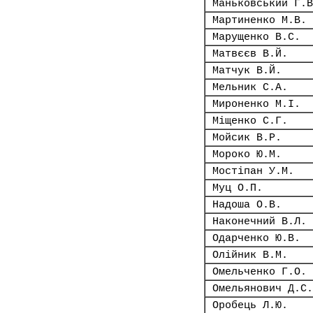
Маньковський Г.В
Мартиненко М.В.
Марущенко В.С.
Матвєєв В.Й.
Матчук В.Й.
Мельник С.А.
Мироненко М.І.
Міщенко С.Г.
Мойсик В.Р.
Мороко Ю.М.
Мостіпан У.М.
Муц О.П.
Надоша О.В.
Наконечний В.Л.
Одарченко Ю.В.
Олійник В.М.
Омельченко Г.О.
Омельянович Д.С.
Оробець Л.Ю.