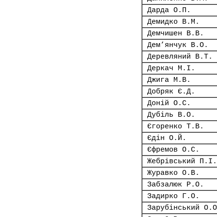
Дарда О.П.
Демидко В.М.
Демчишен В.В.
Дем’янчук В.О.
Деревляний В.Т.
Деркач М.І.
Джига М.В.
Добряк Є.Д.
Доній О.С.
Дубіль В.О.
Єгоренко Т.В.
Єдін О.Й.
Єфремов О.С.
Жебрівський П.І.
Журавко О.В.
Забзалюк Р.О.
Задирко Г.О.
Зарубінський О.О