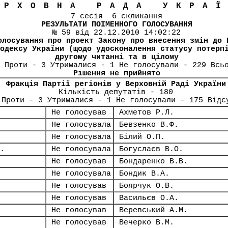
ЕРХОВНА РАДА УКРА
7 сесія 6 скликання
РЕЗУЛЬТАТИ ПОІМЕННОГО ГОЛОСУВАННЯ
№ 59 від 22.12.2010 14:02:22
олосування про проект Закону про внесення змін до 
одексу України (щодо удосконалення статусу потерп
другому читанні та в цілому
 Проти - 3 Утрималися - 1 Не голосували - 229 Всь
Рішення не прийнято
Фракція Партії регіонів у Верховній Раді України
Кількість депутатів - 180
 Проти - 3 Утрималися - 1 Не голосували - 175 Відс
Не голосував
Ахметов Р.Л.
Не голосувала
Бевзенко В.Ф.
Не голосувала
Білий О.П.
.
Не голосувала
Богуслаєв В.О.
Не голосував
Бондаренко В.В.
Не голосувала
Бондик В.А.
Не голосував
Боярчук О.В.
Не голосував
Васильєв О.А.
Не голосував
Веревський А.М.
Не голосував
Вечерко В.М.