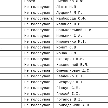
Проти
Литвинов Л.Ф.
Не голосував
Лісін М.П.
Не голосував
Луцький М.Г.
Не голосувала
Майборода С.Ф.
Не голосував
Малишев В.С.
Не голосував
Маньковський Г.В.
Не голосував
Мельник С.А.
Не голосував
Мироненко М.І.
.
Не голосував
Момот С.В.
Не голосував
Мошак С.М.
Не голосував
Мхітарян Н.М.
Не голосував
Наконечний В.Л.
Не голосував
Омельянович Д.С.
Не голосував
Павленко Е.І.
Не голосував
Писарчук П.І.
Не голосував
Піскун С.М.
Не голосував
Плохой І.І.
Не голосував
Потапов В.І.
Не голосував
Пригодський А.В.