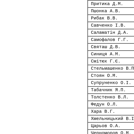
Притика Д.М.
Пшонка А.В.
Рибак В.В.
Савченко І.В.
Саламатін Д.А.
Самофалов Г.Г.
Святаш Д.В.
Синиця А.М.
Смітюх Г.Є.
Стельмашенко В.П
Стоян О.М.
Супруненко О.І.
Табачник Я.П.
Толстенко В.Л.
Федун О.Л.
Хара В.Г.
Хмельницький В.І
Царьов О.А.
Черноморов О.М.