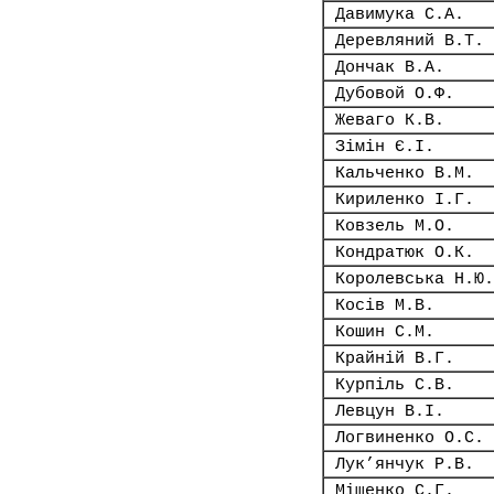
Давимука С.А.
Деревляний В.Т.
Дончак В.А.
Дубовой О.Ф.
Жеваго К.В.
Зімін Є.І.
Кальченко В.М.
Кириленко І.Г.
Ковзель М.О.
Кондратюк О.К.
Королевська Н.Ю.
Косів М.В.
Кошин С.М.
Крайній В.Г.
Курпіль С.В.
Левцун В.І.
Логвиненко О.С.
Лук’янчук Р.В.
Міщенко С.Г.