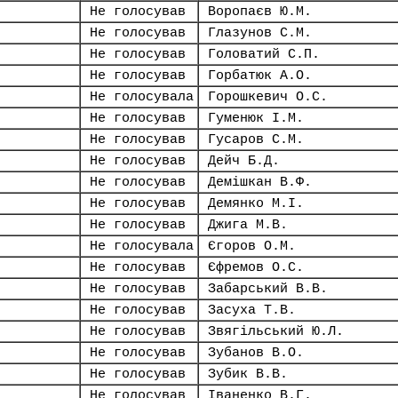
Не голосував
Воропаєв Ю.М.
Не голосував
Глазунов С.М.
Не голосував
Головатий С.П.
Не голосував
Горбатюк А.О.
Не голосувала
Горошкевич О.С.
Не голосував
Гуменюк І.М.
Не голосував
Гусаров С.М.
Не голосував
Дейч Б.Д.
Не голосував
Демішкан В.Ф.
Не голосував
Демянко М.І.
Не голосував
Джига М.В.
Не голосувала
Єгоров О.М.
Не голосував
Єфремов О.С.
Не голосував
Забарський В.В.
Не голосував
Засуха Т.В.
Не голосував
Звягільський Ю.Л.
Не голосував
Зубанов В.О.
Не голосував
Зубик В.В.
Не голосував
Іваненко В.Г.