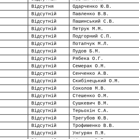
Відсутня
Одарченко Ю.В.
Відсутній
Павленко В.В.
Відсутній
Пашинський С.В.
Відсутній
Петрук М.М.
Відсутній
Подгорний С.П.
Відсутній
Потапчук М.Л.
Відсутній
Пудов Б.М.
Відсутній
Рябека О.Г.
Відсутній
Семерак О.М.
Відсутній
Сенченко А.В.
Відсутній
Скибінецький О.М.
Відсутній
Соколов М.В.
Відсутній
Стешенко О.М.
Відсутній
Сушкевич В.М.
Відсутній
Терьохін С.А.
Відсутній
Трегубов Ю.В.
Відсутній
Трофименко В.В.
Відсутній
Унгурян П.Я.