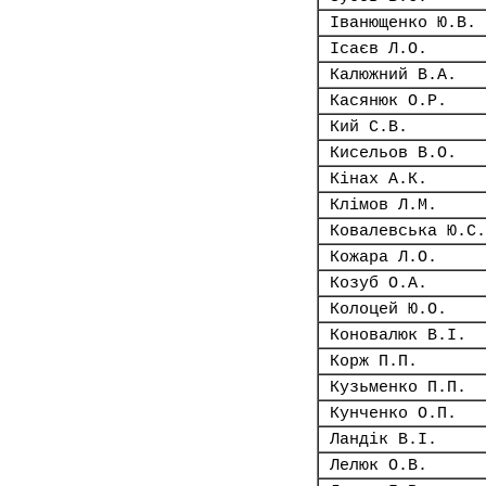
Іванющенко Ю.В.
Ісаєв Л.О.
Калюжний В.А.
Касянюк О.Р.
Кий С.В.
Кисельов В.О.
Кінах А.К.
Клімов Л.М.
Ковалевська Ю.С.
Кожара Л.О.
Козуб О.А.
Колоцей Ю.О.
Коновалюк В.І.
Корж П.П.
Кузьменко П.П.
Кунченко О.П.
Ландік В.І.
Лелюк О.В.