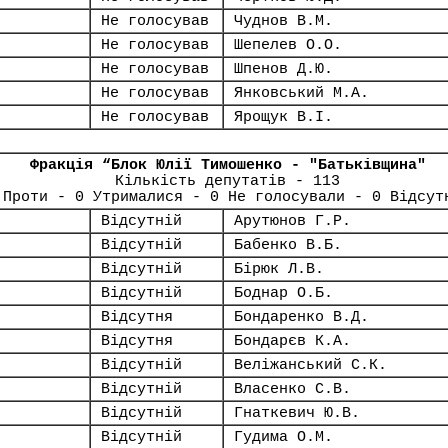
Не голосував
Чуднов В.М.
Не голосував
Шепелев О.О.
Не голосував
Шпенов Д.Ю.
Не голосував
Янковський М.А.
Не голосував
Ярощук В.І.
Фракція “Блок Юлії Тимошенко - "Батьківщина"
Кількість депутатів - 113
 Проти - 0 Утрималися - 0 Не голосували - 0 Відсут
Відсутній
Арутюнов Г.Р.
Відсутній
Бабенко В.Б.
Відсутній
Бірюк Л.В.
Відсутній
Боднар О.Б.
Відсутня
Бондаренко В.Д.
Відсутня
Бондарєв К.А.
Відсутній
Веліжанський С.К.
Відсутній
Власенко С.В.
Відсутній
Гнаткевич Ю.В.
Відсутній
Гудима О.М.