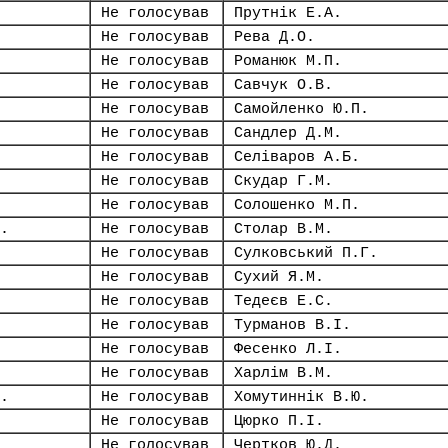
Не голосував
Прутнік Е.А.
Не голосував
Рева Д.О.
Не голосував
Романюк М.П.
Не голосував
Савчук О.В.
Не голосував
Самойленко Ю.П.
Не голосував
Сандлер Д.М.
Не голосував
Селіваров А.Б.
Не голосував
Скудар Г.М.
Не голосував
Солошенко М.П.
.
Не голосував
Столар В.М.
Не голосував
Сулковський П.Г.
Не голосував
Сухий Я.М.
Не голосував
Тедеєв Е.С.
Не голосував
Турманов В.І.
Не голосував
Фесенко Л.І.
Не голосував
Харлім В.М.
.
Не голосував
Хомутиннік В.Ю.
Не голосував
Цюрко П.І.
Не голосував
Чертков Ю.Д.