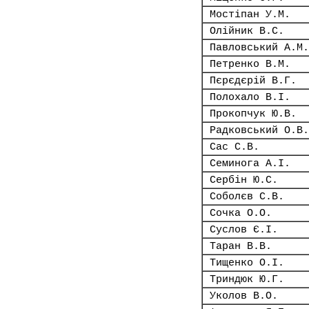
Мостіпан У.М.
Олійник В.С.
Павловський А.М.
Петренко В.М.
Пєрєдєрій В.Г.
Полохало В.І.
Прокопчук Ю.В.
Радковський О.В.
Сас С.В.
Семинога А.І.
Сербін Ю.С.
Соболєв С.В.
Сочка О.О.
Суслов Є.І.
Таран В.В.
Тищенко О.І.
Триндюк Ю.Г.
Уколов В.О.