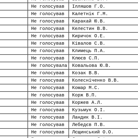
Не голосував
Ілляшов Г.О.
Не голосував
Калетнік Г.М.
Не голосував
Каракай Ю.В.
Не голосував
Келестин В.В.
Не голосував
Киричок О.Е.
Не голосував
Ківалов С.В.
Не голосував
Климець П.А.
Не голосував
Клюєв С.П.
Не голосувала
Ковальова Ю.В.
Не голосував
Козак В.В.
Не голосував
Колесніченко В.В.
Не голосував
Комар М.С.
Не голосував
Корж В.П.
Не голосував
Коржев А.Л.
Не голосував
Кузьмук О.І.
Не голосував
Ландик В.І.
Не голосував
Лебедєв П.В.
Не голосував
Лєщинський О.О.