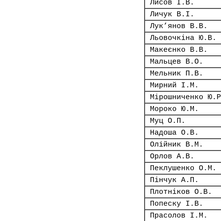
Лисов І.В.
Личук В.І.
Лук’янов В.В.
Льовочкіна Ю.В.
Макеєнко В.В.
Мальцев В.О.
Мельник П.В.
Мирний І.М.
Мірошниченко Ю.Р
Мороко Ю.М.
Муц О.П.
Надоша О.В.
Олійник В.М.
Орлов А.В.
Пеклушенко О.М.
Пінчук А.П.
Плотніков О.В.
Попеску І.В.
Прасолов І.М.