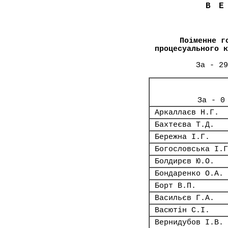
В
Поіменне г
процесуального к
За - 29
За - 0
Аркаллаєв Н.Г.
Бахтеєва Т.Д.
Бережна І.Г.
Богословська І.Г
Болдирєв Ю.О.
Бондаренко О.А.
Борт В.П.
Васильєв Г.А.
Васютін С.І.
Вернидубов І.В.