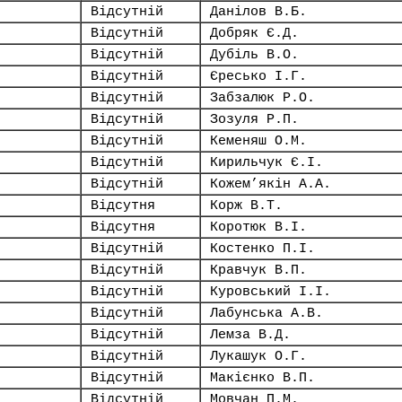
Відсутній
Данілов В.Б.
Відсутній
Добряк Є.Д.
Відсутній
Дубіль В.О.
Відсутній
Єресько І.Г.
Відсутній
Забзалюк Р.О.
Відсутній
Зозуля Р.П.
Відсутній
Кеменяш О.М.
Відсутній
Кирильчук Є.І.
Відсутній
Кожем’якін А.А.
Відсутня
Корж В.Т.
Відсутня
Коротюк В.І.
Відсутній
Костенко П.І.
Відсутній
Кравчук В.П.
Відсутній
Куровський І.І.
Відсутній
Лабунська А.В.
Відсутній
Лемза В.Д.
Відсутній
Лукашук О.Г.
Відсутній
Макієнко В.П.
Відсутній
Мовчан П.М.