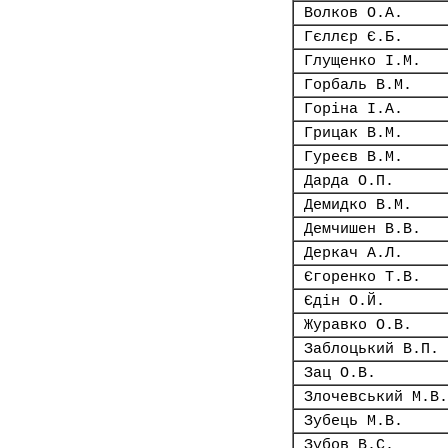
Волков О.А.
Гєллєр Є.Б.
Глущенко І.М.
Горбаль В.М.
Горіна І.А.
Грицак В.М.
Гуреєв В.М.
Дарда О.П.
Демидко В.М.
Демчишен В.В.
Деркач А.Л.
Єгоренко Т.В.
Єдін О.Й.
Журавко О.В.
Заблоцький В.П.
Зац О.В.
Злочевський М.В.
Зубець М.В.
Зубов В.С.