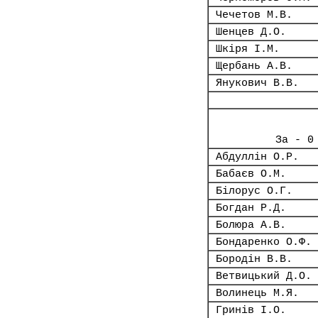
Чечетов М.В.
Шенцев Д.О.
Шкіря І.М.
Щербань А.В.
Янукович В.В.
За - 0
Абдуллін О.Р.
Бабаєв О.М.
Білорус О.Г.
Богдан Р.Д.
Болюра А.В.
Бондаренко О.Ф.
Бородін В.В.
Ветвицький Д.О.
Волинець М.Я.
Гринів І.О.