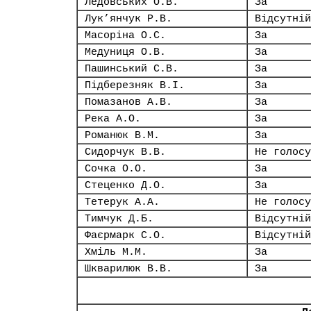
Ледовських О.В.
За
Лук’янчук Р.В.
Відсутній
Масоріна О.С.
За
Медуниця О.В.
За
Пашинський С.В.
За
Підберезняк В.І.
За
Помазанов А.В.
За
Река А.О.
За
Романюк В.М.
За
Сидорчук В.В.
Не голосу
Сочка О.О.
За
Стеценко Д.О.
За
Тетерук А.А.
Не голосу
Тимчук Д.Б.
Відсутній
Фаєрмарк С.О.
Відсутній
Хміль М.М.
За
Шкварилюк В.В.
За