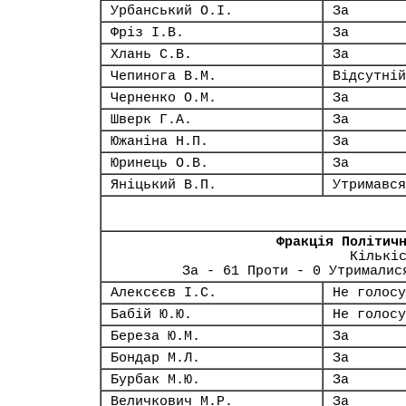
Урбанський О.І.
За
Фріз І.В.
За
Хлань С.В.
За
Чепинога В.М.
Відсутній
Черненко О.М.
За
Шверк Г.А.
За
Южаніна Н.П.
За
Юринець О.В.
За
Яніцький В.П.
Утримався
Фракція Політич
Кількі
За - 61 Проти - 0 Утрималис
Алексєєв І.С.
Не голосу
Бабій Ю.Ю.
Не голосу
Береза Ю.М.
За
Бондар М.Л.
За
Бурбак М.Ю.
За
Величкович М.Р.
За