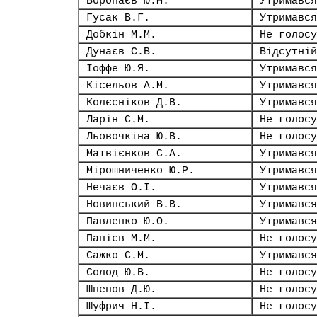
Воропаєв Ю.М.
Утримався
Гусак В.Г.
Утримався
Добкін М.М.
Не голосу
Дунаєв С.В.
Відсутній
Іоффе Ю.Я.
Утримався
Кісельов А.М.
Утримався
Колєсніков Д.В.
Утримався
Ларін С.М.
Не голосу
Льовочкіна Ю.В.
Не голосу
Матвієнков С.А.
Утримався
Мірошниченко Ю.Р.
Утримався
Нечаєв О.І.
Утримався
Новинський В.В.
Утримався
Павленко Ю.О.
Утримався
Папієв М.М.
Не голосу
Сажко С.М.
Утримався
Солод Ю.В.
Не голосу
Шпенов Д.Ю.
Не голосу
Шуфрич Н.І.
Не голосу