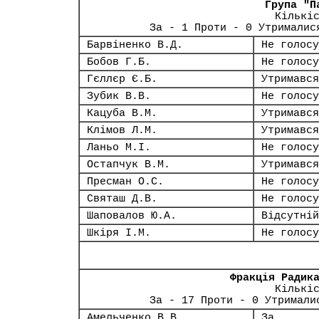
Група "П
Кількі
За - 1 Проти - 0 Утрималис
Барвіненко В.Д.
Не голосу
Бобов Г.Б.
Не голосу
Гєллєр Є.Б.
Утримався
Зубик В.В.
Не голосу
Кацуба В.М.
Утримався
Клімов Л.М.
Утримався
Ланьо М.І.
Не голосу
Остапчук В.М.
Утримався
Пресман О.С.
Не голосу
Святаш Д.В.
Не голосу
Шаповалов Ю.А.
Відсутній
Шкіря І.М.
Не голосу
Фракція Радик
Кількі
За - 17 Проти - 0 Утримали
Амельченко В.В.
За