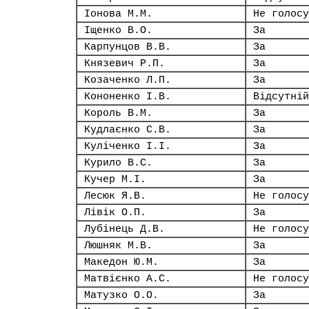
Іонова М.М.
Не голосу
Іщенко В.О.
За
Карпунцов В.В.
За
Князевич Р.П.
За
Козаченко Л.П.
За
Кононенко І.В.
Відсутній
Король В.М.
За
Кудлаєнко С.В.
За
Куліченко І.І.
За
Курило В.С.
За
Кучер М.І.
За
Лесюк Я.В.
Не голосу
Лівік О.П.
За
Лубінець Д.В.
Не голосу
Люшняк М.В.
За
Македон Ю.М.
За
Матвієнко А.С.
Не голосу
Матузко О.О.
За