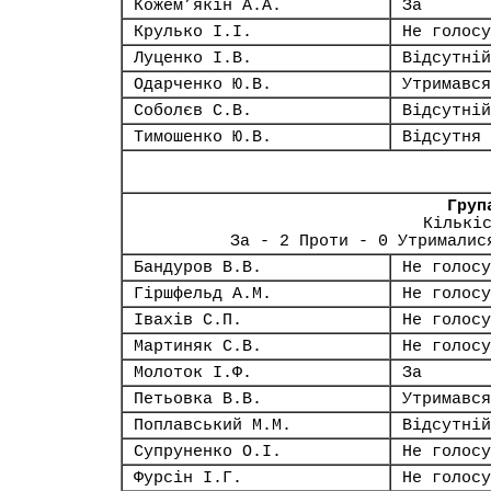
Кожем’якін А.А.
За
Крулько І.І.
Не голосу
Луценко І.В.
Відсутній
Одарченко Ю.В.
Утримався
Соболєв С.В.
Відсутній
Тимошенко Ю.В.
Відсутня
Груп
Кількі
За - 2 Проти - 0 Утрималис
Бандуров В.В.
Не голосу
Гіршфельд А.М.
Не голосу
Івахів С.П.
Не голосу
Мартиняк С.В.
Не голосу
Молоток І.Ф.
За
Петьовка В.В.
Утримався
Поплавський М.М.
Відсутній
Супруненко О.І.
Не голосу
Фурсін І.Г.
Не голосу