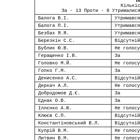
П
Кількі
За - 13 Проти - 0 Утрималис
Балога В.І.
Утримався
Балога П.І.
Утримався
Безбах Я.Я.
Утримався
Березкін С.С.
Відсутній
Бублик Ю.В.
Не голосу
Геращенко І.В.
За
Головко М.Й.
Не голосу
Гопко Г.М.
За
Денисенко А.С.
Відсутній
Деркач А.Л.
Не голосу
Добродомов Д.Є.
За
Єднак О.В.
За
Іллєнко А.Ю.
Не голосу
Клюєв С.П.
Відсутній
Константіновський В.Л.
Відсутній
Купрій В.М.
Не голосу
Литвин В.М.
Не голосу