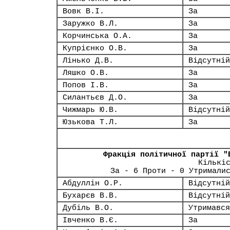
Вовк В.І.
За
Заружко В.Л.
За
Корчинська О.А.
За
Купрієнко О.В.
За
Лінько Д.В.
Відсутній
Ляшко О.В.
За
Попов І.В.
За
Силантьєв Д.О.
За
Чижмарь Ю.В.
Відсутній
Юзькова Т.Л.
За
Фракція політичної партії "
Кількі
За - 6 Проти - 0 Утримали
Абдуллін О.Р.
Відсутній
Бухарєв В.В.
Відсутній
Дубіль В.О.
Утримався
Івченко В.Є.
За