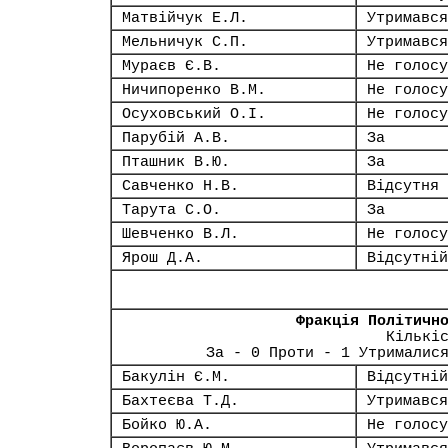
Матвійчук Е.Л.
Утримався
Мельничук С.П.
Утримався
Мураєв Є.В.
Не голосу
Ничипоренко В.М.
Не голосу
Осуховський О.І.
Не голосу
Парубій А.В.
За
Пташник В.Ю.
За
Савченко Н.В.
Відсутня
Тарута С.О.
За
Шевченко В.Л.
Не голосу
Ярош Д.А.
Відсутній
Фракція Політичн
Кількі
За - 0 Проти - 1 Утрималис
Бакулін Є.М.
Відсутній
Бахтеєва Т.Д.
Утримався
Бойко Ю.А.
Не голосу