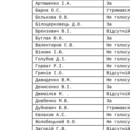
Артюшенко І.А.
За
Барна О.С.
Утримався
Бєлькова О.В.
Не голосу
Білоцерковець Д.О.
За
Брензович В.І.
Відсутній
Буглак Ю.О.
За
Валентиров С.В.
Не голосу
Вінник І.Ю.
Не голосу
Голубов Д.І.
Не голосу
Горват Р.І.
Не голосу
Гринів І.О.
Відсутній
Давиденко В.М.
Не голосу
Денисенко В.І.
За
Джемілєв М. .
Відсутній
Довбенко М.В.
За
Дубневич Б.В.
Утримався
Євлахов А.С.
Не голосу
Жолобецький О.О.
Не голосу
Загорій Г.В.
Відсутній