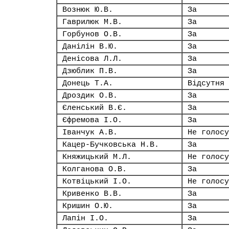
Вознюк Ю.В.
За
Гаврилюк М.В.
За
Горбунов О.В.
За
Данілін В.Ю.
За
Денісова Л.Л.
За
Дзюблик П.В.
За
Донець Т.А.
Відсутня
Дроздик О.В.
За
Єленський В.Є.
За
Єфремова І.О.
За
Іванчук А.В.
Не голосу
Кацер-Бучковська Н.В.
За
Княжицький М.Л.
Не голосу
Колганова О.В.
За
Котвіцький І.О.
Не голосу
Кривенко В.В.
За
Кришин О.Ю.
За
Лапін І.О.
За