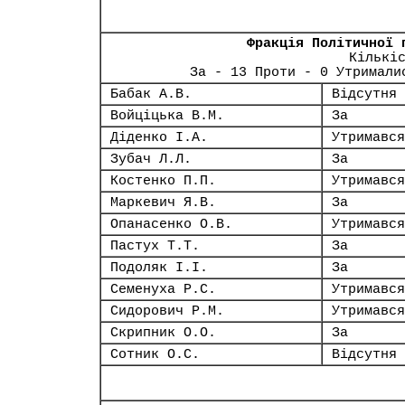
Фракція Політичної 
Кількі
За - 13 Проти - 0 Утримали
Бабак А.В.
Відсутня
Войціцька В.М.
За
Діденко І.А.
Утримався
Зубач Л.Л.
За
Костенко П.П.
Утримався
Маркевич Я.В.
За
Опанасенко О.В.
Утримався
Пастух Т.Т.
За
Подоляк І.І.
За
Семенуха Р.С.
Утримався
Сидорович Р.М.
Утримався
Скрипник О.О.
За
Сотник О.С.
Відсутня