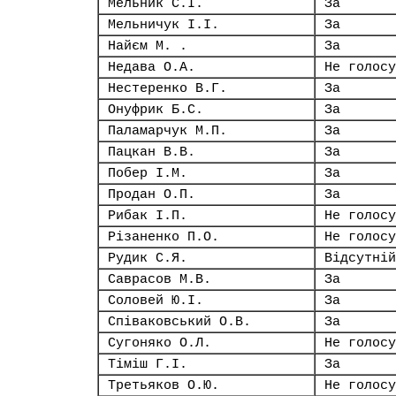
Мельник С.І.
За
Мельничук І.І.
За
Найєм М. .
За
Недава О.А.
Не голосу
Нестеренко В.Г.
За
Онуфрик Б.С.
За
Паламарчук М.П.
За
Пацкан В.В.
За
Побер І.М.
За
Продан О.П.
За
Рибак І.П.
Не голосу
Різаненко П.О.
Не голосу
Рудик С.Я.
Відсутній
Саврасов М.В.
За
Соловей Ю.І.
За
Співаковський О.В.
За
Сугоняко О.Л.
Не голосу
Тіміш Г.І.
За
Третьяков О.Ю.
Не голосу