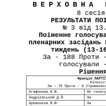
ВЕРХОВНА 
8 сесі
РЕЗУЛЬТАТИ ПО
№ 3 від 13
Поіменне голосув
пленарних засідань 
тиждень (13-1
За - 188 Проти 
голосували 
Рішенн
Фракція ПАРТІ
Кількіс
За - 75 Проти - 0 Утрималис
Агафонова Н.В.
Не голосу
Андрієвський Д.Й.
За
Арешонков В.Ю.
За