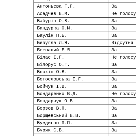
Антоньєва Г.П.
За
Асадчев В.М.
Не голосу
Бабурін О.В.
За
Бандурка О.М.
За
Баулін П.Б.
За
Безугла Л.Я.
Відсутня
Беспалий Б.Я.
За
Білас І.Г.
Не голосу
Білорус О.Г.
За
Блохін О.В.
За
Богословська І.Г.
За
Бойчук І.В.
За
Бондаренко В.Д.
Не голосу
Бондарчук О.В.
За
Борзов В.П.
За
Борщевський В.В.
За
Буждиган П.П.
За
Буряк С.В.
За