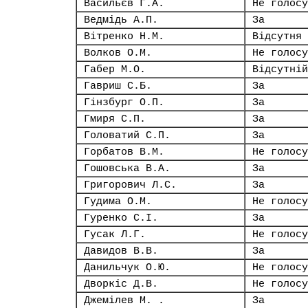
Васильєв Г.А.
Не голосу
Ведмідь А.П.
За
Вітренко Н.М.
Відсутня
Волков О.М.
Не голосу
Габер М.О.
Відсутній
Гавриш С.Б.
За
Гінзбург О.П.
За
Гмиря С.П.
За
Головатий С.П.
За
Горбатов В.М.
Не голосу
Гошовська В.А.
За
Григорович Л.С.
За
Гудима О.М.
Не голосу
Гуренко С.І.
За
Гусак Л.Г.
Не голосу
Давидов В.В.
За
Данильчук О.Ю.
Не голосу
Дворкіс Д.В.
Не голосу
Джемілев М. .
За