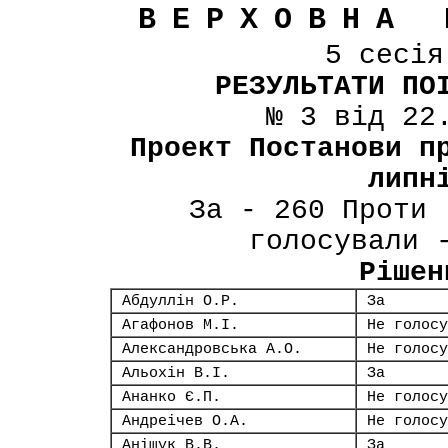
ВЕРХОВНА 
5 сесі
РЕЗУЛЬТАТИ ПО
№ 3 від 22
Проект Постанови п
липн
За - 260 Проти 
голосували 
Рішен
Абдуллін О.Р.
За
Агафонов М.І.
Не голосу
Александровська А.О.
Не голосу
Альохін В.І.
За
Ананко Є.П.
Не голосу
Андреічев О.А.
Не голосу
Аніщук В.В.
За