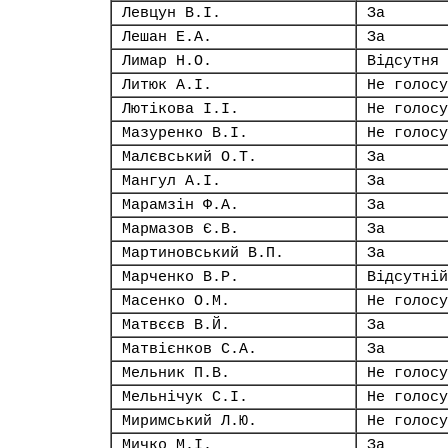
Левцун В.І.
За
Лешан Е.А.
За
Лимар Н.О.
Відсутня
Литюк А.І.
Не голосу
Лютікова І.І.
Не голосу
Мазуренко В.І.
Не голосу
Малєвський О.Т.
За
Мангул А.І.
За
Марамзін Ф.А.
За
Мармазов Є.В.
За
Мартиновський В.П.
За
Марченко В.Р.
Відсутній
Масенко О.М.
Не голосу
Матвєєв В.Й.
За
Матвієнков С.А.
За
Мельник П.В.
Не голосу
Мельнічук С.І.
Не голосу
Миримський Л.Ю.
Не голосу
Мичко М.І.
За