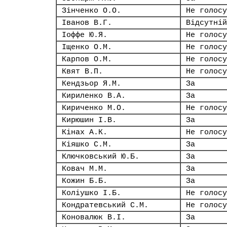
Зінченко О.О.
Не голосу
Іванов В.Г.
Відсутній
Іоффе Ю.Я.
Не голосу
Іщенко О.М.
Не голосу
Карпов О.М.
Не голосу
Квят В.П.
Не голосу
Кендзьор Я.М.
За
Кириленко В.А.
За
Кириченко М.О.
Не голосу
Кирюшин І.В.
За
Кінах А.К.
Не голосу
Кіяшко С.М.
За
Ключковський Ю.Б.
За
Ковач М.М.
За
Кожин Б.Б.
За
Коліушко І.Б.
Не голосу
Кондратевський С.М.
Не голосу
Коновалюк В.І.
За