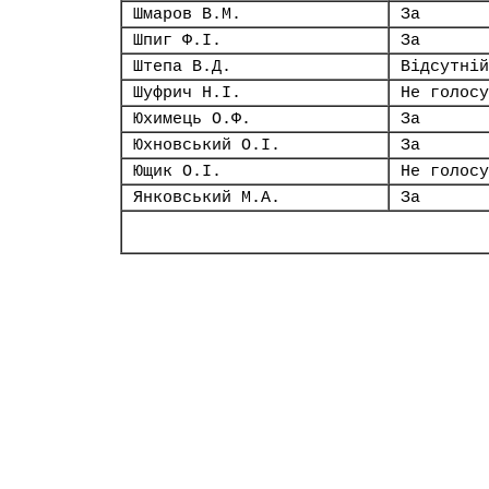
Шмаров В.М.
За
Шпиг Ф.І.
За
Штепа В.Д.
Відсутній
Шуфрич Н.І.
Не голосу
Юхимець О.Ф.
За
Юхновський О.І.
За
Ющик О.І.
Не голосу
Янковський М.А.
За