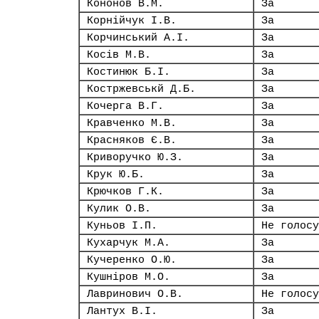
Кононов В.М.
За
Корнійчук І.В.
За
Корчинський А.І.
За
Косів М.В.
За
Костинюк Б.І.
За
Костржевськй Д.Б.
За
Кочерга В.Г.
За
Кравченко М.В.
За
Красняков Є.В.
За
Криворучко Ю.З.
За
Крук Ю.Б.
За
Крючков Г.К.
За
Кулик О.В.
За
Куньов І.П.
Не голосу
Кухарчук М.А.
За
Кучеренко О.Ю.
За
Кушніров М.О.
За
Лавринович О.В.
Не голосу
Лантух В.І.
За