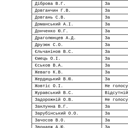
Діброва В.Г.
За
Довганчин Г.В.
За
Довгань С.В.
За
Доманський А.І.
За
Донченко Ю.Г.
За
Драголюнцев А.Д.
За
Друзюк С.О.
За
Єльчанінов В.С.
За
Ємець О.І.
За
Єськов В.А.
За
Жеваго К.В.
За
Жердицький В.Ю.
За
Жовтіс О.І.
Не голосу
Журавський В.С.
Відсутній
Задорожній О.В.
Не голосу
Заклунна В.Г.
За
Зарубінський О.О.
За
Зачосов В.О.
За
Звонарж А.Ю.
За