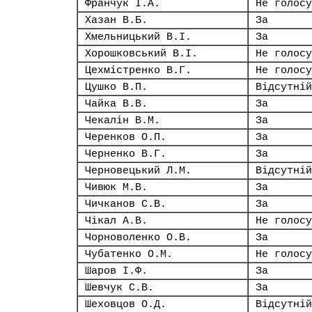
Франчук І.А.
Не голосу
Хазан В.Б.
За
Хмельницький В.І.
За
Хорошковський В.І.
Не голосу
Цехмістренко В.Г.
Не голосу
Цушко В.П.
Відсутній
Чайка В.В.
За
Чекалін В.М.
За
Черенков О.П.
За
Черненко В.Г.
За
Черновецький Л.М.
Відсутній
Чивюк М.В.
За
Чичканов С.В.
За
Чікал А.В.
Не голосу
Чорноволенко О.В.
За
Чубатенко О.М.
Не голосу
Шаров І.Ф.
За
Шевчук С.В.
За
Шеховцов О.Д.
Відсутній