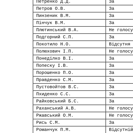
Петренко Д.Д.
За
Петров О.В.
За
Пинзеник В.М.
За
Пінчук В.М.
За
Плютинський В.А.
Не голосу
Подгорний С.П.
За
Покотило Н.О.
Відсутня
Полюхович І.П.
Не голосу
Понеділко В.І.
За
Попеску І.В.
За
Порошенко П.О.
За
Правденко С.М.
За
Пустовойтов В.С.
За
Пхиденко С.С.
За
Райковський Б.С.
За
Раханський А.В.
Не голосу
Ржавський О.М.
Не голосу
Рись С.М.
За
Романчук П.М.
Відсутній