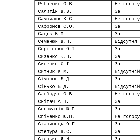
Рябченко О.В.
Не голосу
Салигін В.В.
За
Самойлик К.С.
Не голосу
Сафронов С.О.
За
Сацюк В.М.
За
Семенюк В.П.
Відсутня
Сергієнко О.І.
За
Сизенко Ю.П.
За
Синенко С.І.
За
Ситник К.М.
Відсутній
Сімонов В.Д.
За
Сінько В.Д.
Відсутній
Слободян О.В.
Не голосу
Снігач А.П.
За
Соломатін Ю.П.
За
Спіженко Ю.П.
Не голосу
Старинець О.Г.
За
Степура В.С.
За
Стецько Я.Й.
За