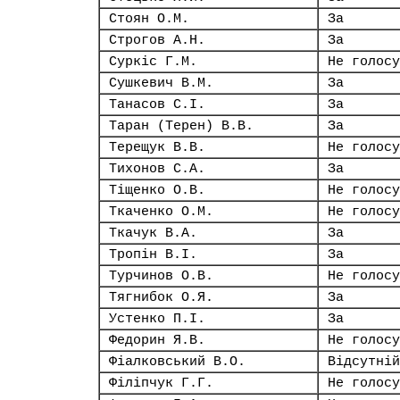
Стоян О.М.
За
Строгов А.Н.
За
Суркіс Г.М.
Не голосу
Сушкевич В.М.
За
Танасов С.І.
За
Таран (Терен) В.В.
За
Терещук В.В.
Не голосу
Тихонов С.А.
За
Тіщенко О.В.
Не голосу
Ткаченко О.М.
Не голосу
Ткачук В.А.
За
Тропін В.І.
За
Турчинов О.В.
Не голосу
Тягнибок О.Я.
За
Устенко П.І.
За
Федорин Я.В.
Не голосу
Фіалковський В.О.
Відсутній
Філіпчук Г.Г.
Не голосу