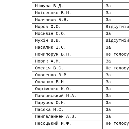
Мішура В.Д.
За
Моісеєнко В.М.
За
Молчанов Б.Я.
За
Мороз О.О.
Відсутній
Москвін С.О.
За
Мухін В.В.
Відсутній
Насалик І.С.
За
Нечипорук В.П.
Не голосу
Новик А.М.
За
Омеліч В.С.
Не голосу
Онопенко В.В.
За
Оплачко В.М.
За
Охріменко К.О.
За
Павловський М.А.
За
Парубок О.Н.
За
Пасєка М.С.
За
Пейгалайнен А.В.
За
Песоцький М.Ф.
Не голосу