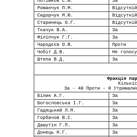
Потімков С.Ю.
За
Романчук П.М.
Відсутній
Сидорчук М.Ю.
Відсутній
Старинець О.Г.
Відсутній
Ткачук В.А.
За
Філіпчук Г.Г.
За
Чародєєв О.В.
Проти
Чобіт Д.В.
Не голосу
Штепа В.Д.
За
Фракція па
Кількі
За - 40 Проти - 0 Утримали
Білик А.Г.
За
Богословська І.Г.
За
Гадяцький Л.М.
За
Горбачов В.С.
За
Дашутін Г.П.
За
Донець Н.Г.
За