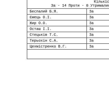
Кількі
За - 14 Проти - 0 Утримали
Беспалий Б.Я.
За
Ємець О.І.
За
Жир О.О.
За
Осташ І.І.
За
Стецьків Т.С.
За
Терьохін С.А.
За
Цехмістренко В.Г.
За