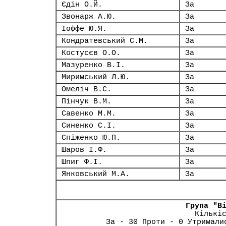
Єдін О.Й.
За
Звонарж А.Ю.
За
Іоффе Ю.Я.
За
Кондратевський С.М.
За
Костусєв О.О.
За
Мазуренко В.І.
За
Миримський Л.Ю.
За
Омеліч В.С.
За
Пінчук В.М.
За
Савенко М.М.
За
Синенко С.І.
За
Спіженко Ю.П.
За
Шаров І.Ф.
За
Шпиг Ф.І.
За
Янковський М.А.
За
Група "В
Кількі
За - 30 Проти - 0 Утримали