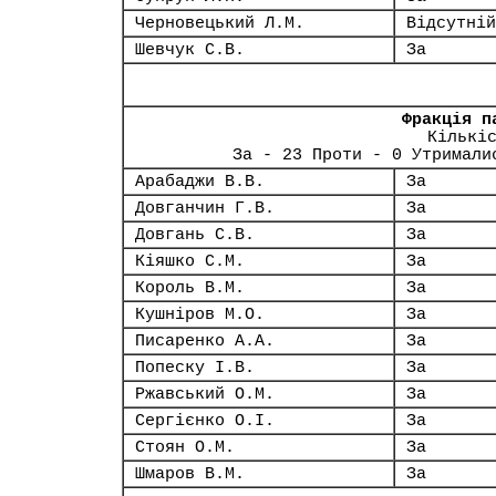
Черновецький Л.М.
Відсутній
Шевчук С.В.
За
Фракція п
Кількі
За - 23 Проти - 0 Утримали
Арабаджи В.В.
За
Довганчин Г.В.
За
Довгань С.В.
За
Кіяшко С.М.
За
Король В.М.
За
Кушніров М.О.
За
Писаренко А.А.
За
Попеску І.В.
За
Ржавський О.М.
За
Сергієнко О.І.
За
Стоян О.М.
За
Шмаров В.М.
За