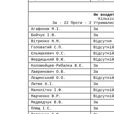
Не входя
Кількі
За - 22 Проти - 2 Утримали
Агафонов М.І.
За
Бойчук І.В.
За
Вітренко Н.М.
Відсутня
Головатий С.П.
Відсутній
Єльяшкевич О.С.
Відсутній
Жердицький В.Ю.
Відсутній
Коломойцев-Рибалка В.Е.
За
Лавринович О.В.
За
Лєщинський О.О.
Відсутній
Литюк А.І.
За
Малолітко І.Ф.
Відсутній
Марченко В.Р.
Відсутній
Медведчук В.В.
За
Плющ І.С.
За