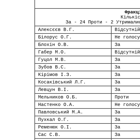
Фракц
Кількі
За - 24 Проти - 2 Утримали
Алексєєв В.Г.
Відсутній
Білорус О.Г.
Не голосу
Блохін О.В.
За
Габер М.О.
Відсутній
Гуцол М.В.
За
Зубов В.С.
За
Кірімов І.З.
За
Косаківський Л.Г.
За
Левцун В.І.
За
Мельников О.Б.
Проти
Настенко О.А.
Не голосу
Павловський М.А.
За
Пухкал О.Г.
За
Ременюк О.І.
За
Сас С.В.
За