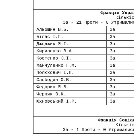
Фракція Укра
Кількі
За - 21 Проти - 0 Утримали
Альошин В.Б.
За
Білас І.Г.
За
Джоджик Я.І.
За
Кириленко В.А.
За
Костенко Ю.І.
За
Манчуленко Г.М.
За
Полюхович І.П.
За
Слободян О.В.
За
Федорин Я.В.
За
Черняк В.К.
За
Юхновський І.Р.
За
Фракція Соціа
Кількі
За - 1 Проти - 0 Утрималис