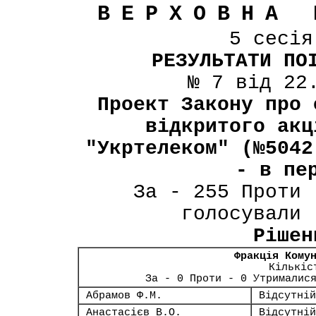
ВЕРХОВНА 
5 сесі
РЕЗУЛЬТАТИ ПО
№ 7 від 22
Проект Закону про 
відкритого акц
"Укртелеком" (№5042
- в пе
За - 255 Проти 
голосували 
Рішен
Фракція Кому
Кількіс
За - 0 Проти - 0 Утрималис
Абрамов Ф.М.
Відсутній
Анастасієв В.О.
Відсутній