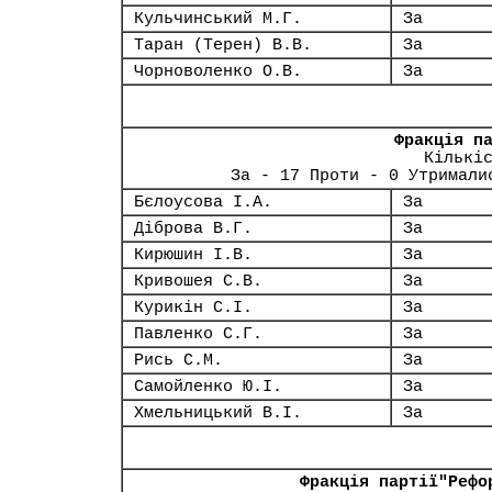
Кульчинський М.Г.
За
Таран (Терен) В.В.
За
Чорноволенко О.В.
За
Фракція п
Кількі
За - 17 Проти - 0 Утримали
Бєлоусова І.А.
За
Діброва В.Г.
За
Кирюшин І.В.
За
Кривошея С.В.
За
Курикін С.І.
За
Павленко С.Г.
За
Рись С.М.
За
Самойленко Ю.І.
За
Хмельницький В.І.
За
Фракція партії"Рефо