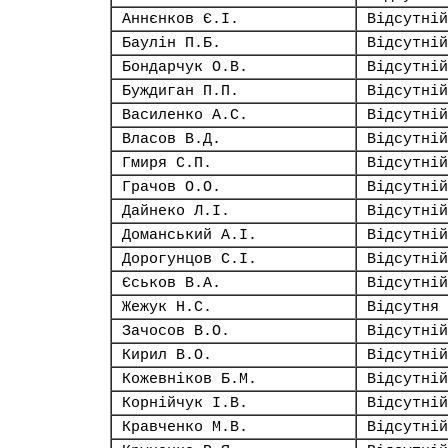
Аннєнков Є.І.
Відсутній
Баулін П.Б.
Відсутній
Бондарчук О.В.
Відсутній
Буждиган П.П.
Відсутній
Василенко А.С.
Відсутній
Власов В.Д.
Відсутній
Гмиря С.П.
Відсутній
Грачов О.О.
Відсутній
Дайнеко Л.І.
Відсутній
Доманський А.І.
Відсутній
Дорогунцов С.І.
Відсутній
Єськов В.А.
Відсутній
Жежук Н.С.
Відсутня
Зачосов В.О.
Відсутній
Кирил В.О.
Відсутній
Кожевніков Б.М.
Відсутній
Корнійчук І.В.
Відсутній
Кравченко М.В.
Відсутній