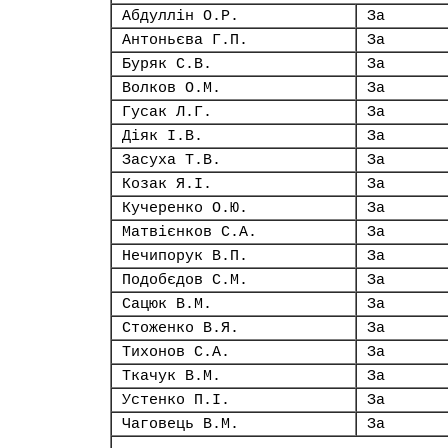
Абдуллін О.Р.
За
Антоньєва Г.П.
За
Буряк С.В.
За
Волков О.М.
За
Гусак Л.Г.
За
Діяк І.В.
За
Засуха Т.В.
За
Козак Я.І.
За
Кучеренко О.Ю.
За
Матвієнков С.А.
За
Нечипорук В.П.
За
Подобєдов С.М.
За
Сацюк В.М.
За
Стоженко В.Я.
За
Тихонов С.А.
За
Ткачук В.М.
За
Устенко П.І.
За
Чаговець В.М.
За