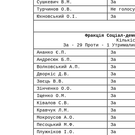
Сушкевич В.М.
За
Турчинов О.В.
Не голосу
Юхновський О.І.
За
Фракція Соціал-дем
Кількі
За - 29 Проти - 1 Утримали
Ананко Є.П.
За
Андресюк Б.П.
За
Волковський А.П.
За
Дворкіс Д.В.
За
Заєць В.В.
За
Зінченко О.О.
За
Іщенко О.М.
За
Ківалов С.В.
За
Кравчук Л.М.
За
Мокроусов А.О.
За
Песоцький М.Ф.
За
Плужніков І.О.
За