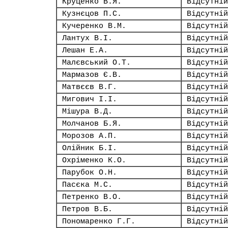
Круценко В.Я.
Відсутній
Кузнєцов П.С.
Відсутній
Кучеренко В.М.
Відсутній
Лантух В.І.
Відсутній
Лешан Е.А.
Відсутній
Малєвський О.Т.
Відсутній
Мармазов Є.В.
Відсутній
Матвєєв В.Г.
Відсутній
Мигович І.І.
Відсутній
Мішура В.Д.
Відсутній
Молчанов Б.Я.
Відсутній
Морозов А.П.
Відсутній
Олійник Б.І.
Відсутній
Охріменко К.О.
Відсутній
Парубок О.Н.
Відсутній
Пасєка М.С.
Відсутній
Петренко В.О.
Відсутній
Петров В.Б.
Відсутній
Пономаренко Г.Г.
Відсутній