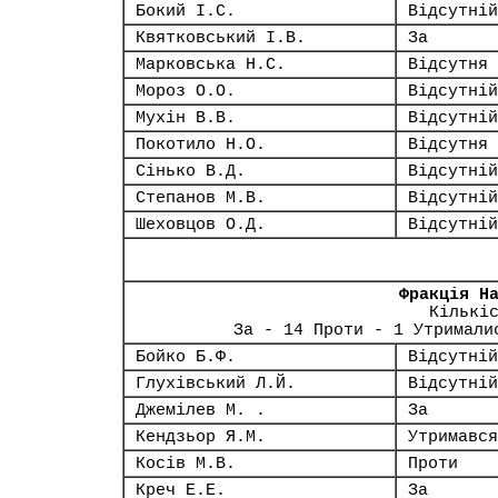
Бокий І.С.
Відсутній
Квятковський І.В.
За
Марковська Н.С.
Відсутня
Мороз О.О.
Відсутній
Мухін В.В.
Відсутній
Покотило Н.О.
Відсутня
Сінько В.Д.
Відсутній
Степанов М.В.
Відсутній
Шеховцов О.Д.
Відсутній
Фракція Н
Кількі
За - 14 Проти - 1 Утримали
Бойко Б.Ф.
Відсутній
Глухівський Л.Й.
Відсутній
Джемілев М. .
За
Кендзьор Я.М.
Утримався
Косів М.В.
Проти
Креч Е.Е.
За