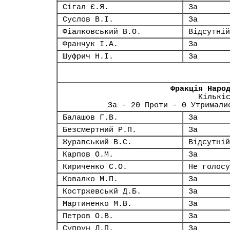
Сігал Є.Я.
За
Суслов В.І.
За
Фіалковський В.О.
Відсутній
Франчук І.А.
За
Шуфрич Н.І.
За
Фракція Наро
Кількі
За - 20 Проти - 0 Утримали
Балашов Г.В.
За
Безсмертний Р.П.
За
Журавський В.С.
Відсутній
Карпов О.М.
За
Кириченко С.О.
Не голосу
Ковалко М.П.
За
Костржевськй Д.Б.
За
Мартиненко М.В.
За
Петров О.В.
За
Супрун Л.П.
За