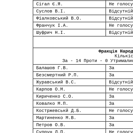
Сігал Є.Я.
Не голосу
Суслов В.І.
Відсутній
Фіалковський В.О.
Відсутній
Франчук І.А.
Не голосу
Шуфрич Н.І.
Відсутній
Фракція Наро
Кількі
За - 14 Проти - 0 Утримали
Балашов Г.В.
За
Безсмертний Р.П.
За
Журавський В.С.
Відсутній
Карпов О.М.
Не голосу
Кириченко С.О.
За
Ковалко М.П.
За
Костржевськй Д.Б.
Не голосу
Мартиненко М.В.
За
Петров О.В.
За
Супрун Л.П.
Не голосу