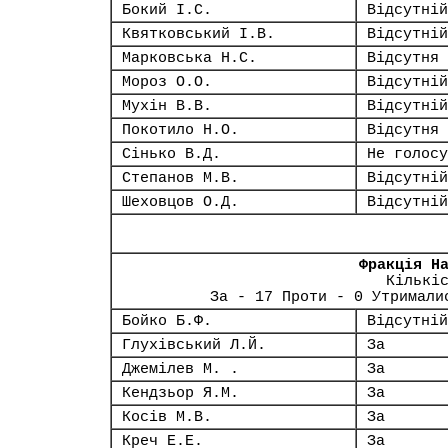
Бокий І.С.
Відсутній
Квятковський І.В.
Відсутній
Марковська Н.С.
Відсутня
Мороз О.О.
Відсутній
Мухін В.В.
Відсутній
Покотило Н.О.
Відсутня
Сінько В.Д.
Не голосу
Степанов М.В.
Відсутній
Шеховцов О.Д.
Відсутній
Фракція Н
Кількі
За - 17 Проти - 0 Утримали
Бойко Б.Ф.
Відсутній
Глухівський Л.Й.
За
Джемілев М. .
За
Кендзьор Я.М.
За
Косів М.В.
За
Креч Е.Е.
За