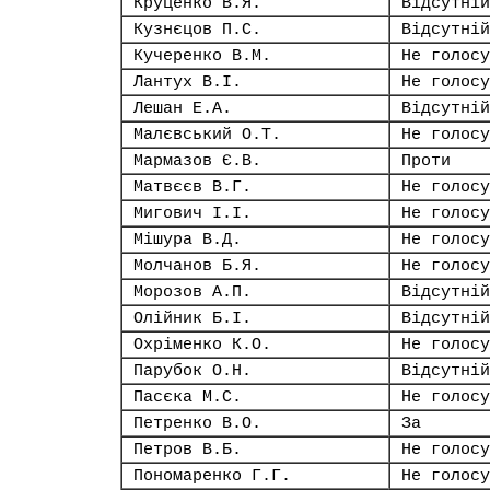
Круценко В.Я.
Відсутній
Кузнєцов П.С.
Відсутній
Кучеренко В.М.
Не голосу
Лантух В.І.
Не голосу
Лешан Е.А.
Відсутній
Малєвський О.Т.
Не голосу
Мармазов Є.В.
Проти
Матвєєв В.Г.
Не голосу
Мигович І.І.
Не голосу
Мішура В.Д.
Не голосу
Молчанов Б.Я.
Не голосу
Морозов А.П.
Відсутній
Олійник Б.І.
Відсутній
Охріменко К.О.
Не голосу
Парубок О.Н.
Відсутній
Пасєка М.С.
Не голосу
Петренко В.О.
За
Петров В.Б.
Не голосу
Пономаренко Г.Г.
Не голосу