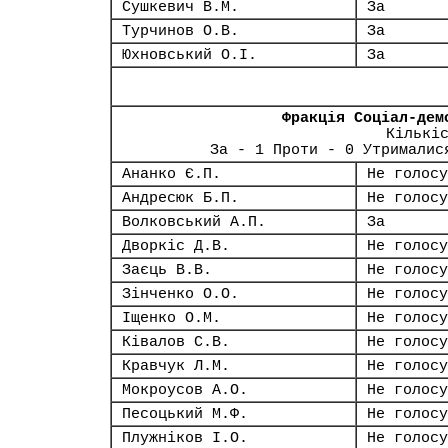
Сушкевич В.М.
За
Турчинов О.В.
За
Юхновський О.І.
За
Фракція Соціал-дем
Кількі
За - 1 Проти - 0 Утрималис
Ананко Є.П.
Не голосу
Андресюк Б.П.
Не голосу
Волковський А.П.
За
Дворкіс Д.В.
Не голосу
Заєць В.В.
Не голосу
Зінченко О.О.
Не голосу
Іщенко О.М.
Не голосу
Ківалов С.В.
Не голосу
Кравчук Л.М.
Не голосу
Мокроусов А.О.
Не голосу
Песоцький М.Ф.
Не голосу
Плужніков І.О.
Не голосу