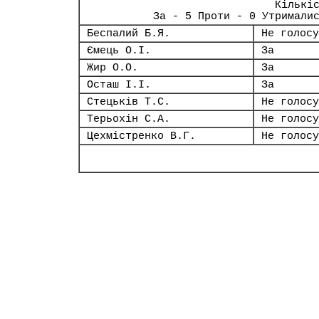
Кількі
За - 5 Проти - 0 Утримали
Беспалий Б.Я.
Не голосу
Ємець О.І.
За
Жир О.О.
За
Осташ І.І.
За
Стецьків Т.С.
Не голосу
Терьохін С.А.
Не голосу
Цехмістренко В.Г.
Не голосу