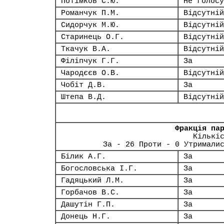
Потімков С.Ю.
Не голосу
Романчук П.М.
Відсутній
Сидорчук М.Ю.
Відсутній
Старинець О.Г.
Відсутній
Ткачук В.А.
Відсутній
Філіпчук Г.Г.
За
Чародєєв О.В.
Відсутній
Чобіт Д.В.
За
Штепа В.Д.
Відсутній
Фракція па
Кількі
За - 26 Проти - 0 Утримали
Білик А.Г.
За
Богословська І.Г.
За
Гадяцький Л.М.
За
Горбачов В.С.
За
Дашутін Г.П.
За
Донець Н.Г.
За