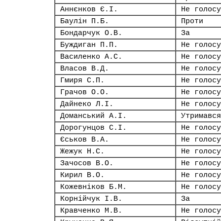
Аннєнков Є.І.
Не голосу
Баулін П.Б.
Проти
Бондарчук О.В.
За
Буждиган П.П.
Не голосу
Василенко А.С.
Не голосу
Власов В.Д.
Не голосу
Гмиря С.П.
Не голосу
Грачов О.О.
Не голосу
Дайнеко Л.І.
Не голосу
Доманський А.І.
Утримався
Дорогунцов С.І.
Не голосу
Єськов В.А.
Не голосу
Жежук Н.С.
Не голосу
Зачосов В.О.
Не голосу
Кирил В.О.
Не голосу
Кожевніков Б.М.
Не голосу
Корнійчук І.В.
За
Кравченко М.В.
Не голосу