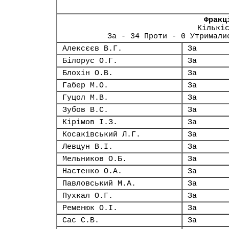
Фракц
Кількі
За - 34 Проти - 0 Утримали
Алексєєв В.Г.
За
Білорус О.Г.
За
Блохін О.В.
За
Габер М.О.
За
Гуцол М.В.
За
Зубов В.С.
За
Кірімов І.З.
За
Косаківський Л.Г.
За
Левцун В.І.
За
Мельников О.Б.
За
Настенко О.А.
За
Павловський М.А.
За
Пухкал О.Г.
За
Ременюк О.І.
За
Сас С.В.
За