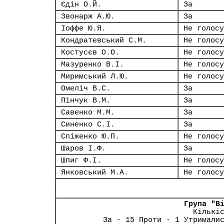
Єдін О.Й.
За
Звонарж А.Ю.
За
Іоффе Ю.Я.
Не голосу
Кондратевський С.М.
Не голосу
Костусєв О.О.
Не голосу
Мазуренко В.І.
Не голосу
Миримський Л.Ю.
Не голосу
Омеліч В.С.
За
Пінчук В.М.
За
Савенко М.М.
За
Синенко С.І.
За
Спіженко Ю.П.
Не голосу
Шаров І.Ф.
За
Шпиг Ф.І.
Не голосу
Янковський М.А.
Не голосу
Група "В
Кількі
За - 15 Проти - 1 Утримали