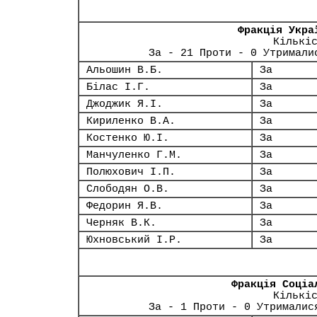
Фракція Укра
Кількі
За - 21 Проти - 0 Утримали
Альошин В.Б.
За
Білас І.Г.
За
Джоджик Я.І.
За
Кириленко В.А.
За
Костенко Ю.І.
За
Манчуленко Г.М.
За
Полюхович І.П.
За
Слободян О.В.
За
Федорин Я.В.
За
Черняк В.К.
За
Юхновський І.Р.
За
Фракція Соціа
Кількі
За - 1 Проти - 0 Утрималис