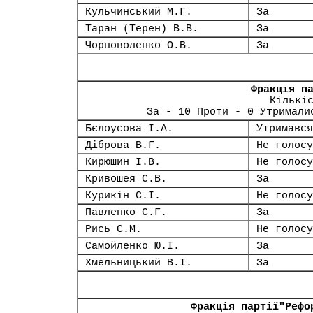
Кульчинський М.Г.
За
Таран (Терен) В.В.
За
Чорноволенко О.В.
За
Фракція п
Кількі
За - 10 Проти - 0 Утримали
Бєлоусова І.А.
Утримався
Діброва В.Г.
Не голосу
Кирюшин І.В.
Не голосу
Кривошея С.В.
За
Курикін С.І.
Не голосу
Павленко С.Г.
За
Рись С.М.
Не голосу
Самойленко Ю.І.
За
Хмельницький В.І.
За
Фракція партії"Рефо