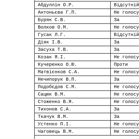
Абдуллін О.Р.
Відсутній
Антоньєва Г.П.
Не голосу
Буряк С.В.
За
Волков О.М.
Не голосу
Гусак Л.Г.
Відсутній
Діяк І.В.
За
Засуха Т.В.
За
Козак Я.І.
Не голосу
Кучеренко О.Ю.
Проти
Матвієнков С.А.
Не голосу
Нечипорук В.П.
За
Подобєдов С.М.
Не голосу
Сацюк В.М.
Не голосу
Стоженко В.Я.
Не голосу
Тихонов С.А.
За
Ткачук В.М.
За
Устенко П.І.
Не голосу
Чаговець В.М.
Не голосу