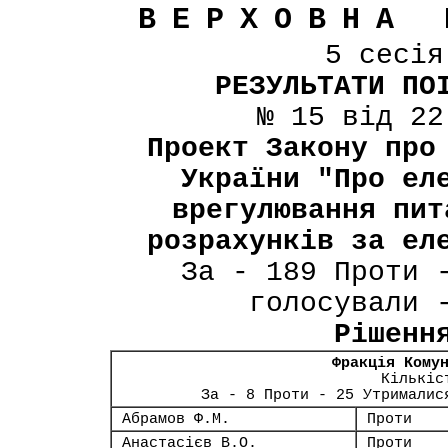
ВЕРХОВНА 
5 сесі
РЕЗУЛЬТАТИ ПО
№ 15 від 22
Проект Закону про
України "Про ел
врегулювання пит
розрахунків за ел
За - 189 Проти 
голосували 
Рішенн
Фракція Кому
Кількіс
За - 8 Проти - 25 Утрималис
Абрамов Ф.М.
Проти
Анастасієв В.О.
Проти