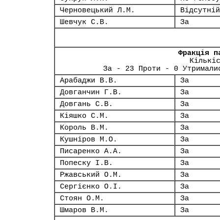
Черновецький Л.М.
Відсутній
Шевчук С.В.
За
Фракція п
Кількі
За - 23 Проти - 0 Утримали
Арабаджи В.В.
За
Довганчин Г.В.
За
Довгань С.В.
За
Кіяшко С.М.
За
Король В.М.
За
Кушніров М.О.
За
Писаренко А.А.
За
Попеску І.В.
За
Ржавський О.М.
За
Сергієнко О.І.
За
Стоян О.М.
За
Шмаров В.М.
За