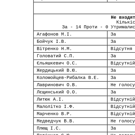
Не входя
Кількі
За - 14 Проти - 0 Утримали
Агафонов М.І.
За
Бойчук І.В.
За
Вітренко Н.М.
Відсутня
Головатий С.П.
За
Єльяшкевич О.С.
Відсутній
Жердицький В.Ю.
За
Коломойцев-Рибалка В.Е.
За
Лавринович О.В.
Не голосу
Лєщинський О.О.
За
Литюк А.І.
Відсутній
Малолітко І.Ф.
Відсутній
Марченко В.Р.
Відсутній
Медведчук В.В.
Не голосу
Плющ І.С.
За