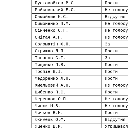
Пустовойтов В.С.
Проти
Райковський Б.С.
Не голосу
Самойлик К.С.
Відсутня
Симоненко П.М.
Не голосу
Сінченко С.Г.
Не голосу
Снігач А.П.
Не голосу
Соломатін Ю.П.
За
Стрижко Л.П.
Проти
Танасов С.І.
За
Тищенко П.В.
Проти
Тропін В.І.
Проти
Федоренко Л.П.
Проти
Хмельовий А.П.
Не голосу
Цибенко П.С.
Проти
Черенков О.П.
Не голосу
Чивюк М.В.
Не голосу
Чичков В.М.
Проти
Юхимець О.Ф.
Відсутня
Яценко В.М.
Утримався