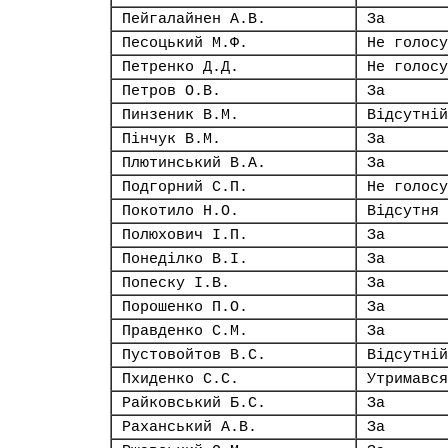
Пейгалайнен А.В.
За
Песоцький М.Ф.
Не голосу
Петренко Д.Д.
Не голосу
Петров О.В.
За
Пинзеник В.М.
Відсутній
Пінчук В.М.
За
Плютинський В.А.
За
Подгорний С.П.
Не голосу
Покотило Н.О.
Відсутня
Полюхович І.П.
За
Понеділко В.І.
За
Попеску І.В.
За
Порошенко П.О.
За
Правденко С.М.
За
Пустовойтов В.С.
Відсутній
Пхиденко С.С.
Утримався
Райковський Б.С.
За
Раханський А.В.
За