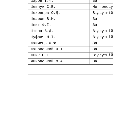
Шаров І.Ф.
За
Шевчук С.В.
Не голосу
Шеховцов О.Д.
Відсутній
Шмаров В.М.
За
Шпиг Ф.І.
За
Штепа В.Д.
Відсутній
Шуфрич Н.І.
Відсутній
Юхимець О.Ф.
За
Юхновський О.І.
За
Ющик О.І.
Відсутній
Янковський М.А.
За