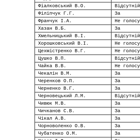
Фіалковський В.О.
Відсутній
Філіпчук Г.Г.
За
Франчук І.А.
Не голосу
Хазан В.Б.
За
Хмельницький В.І.
Відсутній
Хорошковський В.І.
Не голосу
Цехмістренко В.Г.
Не голосу
Цушко В.П.
Відсутній
Чайка В.В.
Не голосу
Чекалін В.М.
За
Черенков О.П.
За
Черненко В.Г.
За
Черновецький Л.М.
Відсутній
Чивюк М.В.
За
Чичканов С.В.
За
Чікал А.В.
За
Чорноволенко О.В.
За
Чубатенко О.М.
За