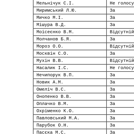
Мельнічук С.І.
Не голосу
Миримський Л.Ю.
За
Мичко М.І.
За
Мішура В.Д.
За
Моісеєнко В.М.
Відсутній
Молчанов Б.Я.
За
Мороз О.О.
Відсутній
Москвін С.О.
За
Мухін В.В.
Відсутній
Насалик І.С.
Не голосу
Нечипорук В.П.
За
Новик А.М.
За
Омеліч В.С.
За
Онопенко В.В.
За
Оплачко В.М.
За
Охріменко К.О.
За
Павловський М.А.
За
Парубок О.Н.
За
Пасєка М.С.
За