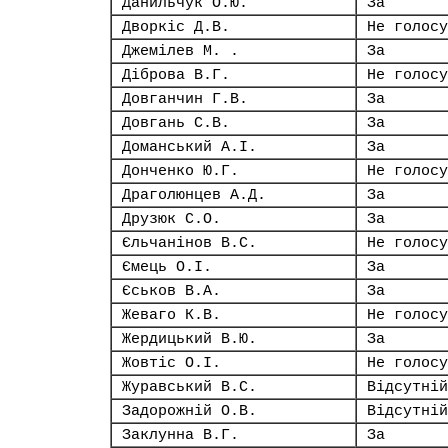
Данильчук О.Ю.
За
Дворкіс Д.В.
Не голосу
Джемілев М. .
За
Діброва В.Г.
Не голосу
Довганчин Г.В.
За
Довгань С.В.
За
Доманський А.І.
За
Донченко Ю.Г.
Не голосу
Драголюнцев А.Д.
За
Друзюк С.О.
За
Єльчанінов В.С.
Не голосу
Ємець О.І.
За
Єськов В.А.
За
Жеваго К.В.
Не голосу
Жердицький В.Ю.
За
Жовтіс О.І.
Не голосу
Журавський В.С.
Відсутній
Задорожній О.В.
Відсутній
Заклунна В.Г.
За