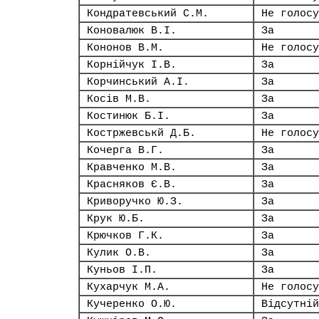
Кондратевський С.М.
Не голосу
Коновалюк В.І.
За
Кононов В.М.
Не голосу
Корнійчук І.В.
За
Корчинський А.І.
За
Косів М.В.
За
Костинюк Б.І.
За
Костржевськй Д.Б.
Не голосу
Кочерга В.Г.
За
Кравченко М.В.
За
Красняков Є.В.
За
Криворучко Ю.З.
За
Крук Ю.Б.
За
Крючков Г.К.
За
Кулик О.В.
За
Куньов І.П.
За
Кухарчук М.А.
Не голосу
Кучеренко О.Ю.
Відсутній