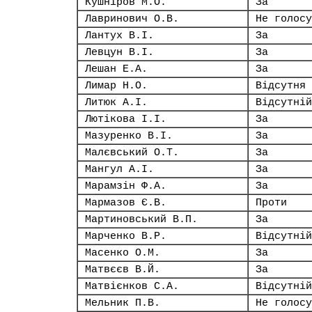
Кушніров М.О.
За
Лавринович О.В.
Не голосу
Лантух В.І.
За
Левцун В.І.
За
Лешан Е.А.
За
Лимар Н.О.
Відсутня
Литюк А.І.
Відсутній
Лютікова І.І.
За
Мазуренко В.І.
За
Малєвський О.Т.
За
Мангул А.І.
За
Марамзін Ф.А.
За
Мармазов Є.В.
Проти
Мартиновський В.П.
За
Марченко В.Р.
Відсутній
Масенко О.М.
За
Матвєєв В.Й.
За
Матвієнков С.А.
Відсутній
Мельник П.В.
Не голосу