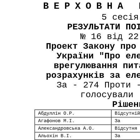
ВЕРХОВНА 
5 сесі
РЕЗУЛЬТАТИ ПО
№ 16 від 22
Проект Закону про
України "Про ел
врегулювання пит
розрахунків за ел
За - 274 Проти 
голосували 
Рішен
Абдуллін О.Р.
Відсутній
Агафонов М.І.
За
Александровська А.О.
Відсутня
Альохін В.І.
За