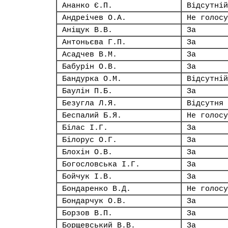
Ананко Є.П.
Відсутній
Андреічев О.А.
Не голосу
Аніщук В.В.
За
Антоньєва Г.П.
За
Асадчев В.М.
За
Бабурін О.В.
За
Бандурка О.М.
Відсутній
Баулін П.Б.
За
Безугла Л.Я.
Відсутня
Беспалий Б.Я.
Не голосу
Білас І.Г.
За
Білорус О.Г.
За
Блохін О.В.
За
Богословська І.Г.
За
Бойчук І.В.
За
Бондаренко В.Д.
Не голосу
Бондарчук О.В.
За
Борзов В.П.
За
Борщевський В.В.
За