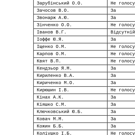
Зарубінський О.О.
Не голосу
Зачосов В.О.
За
Звонарж А.Ю.
За
Зінченко О.О.
Не голосу
Іванов В.Г.
Відсутній
Іоффе Ю.Я.
За
Іщенко О.М.
Не голосу
Карпов О.М.
Не голосу
Квят В.П.
Не голосу
Кендзьор Я.М.
За
Кириленко В.А.
За
Кириченко М.О.
За
Кирюшин І.В.
Не голосу
Кінах А.К.
За
Кіяшко С.М.
За
Ключковський Ю.Б.
За
Ковач М.М.
За
Кожин Б.Б.
За
Коліушко І.Б.
Не голосу