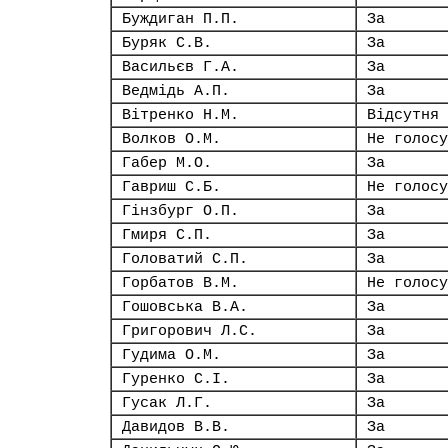
Буждиган П.П.
За
Буряк С.В.
За
Васильєв Г.А.
За
Ведмідь А.П.
За
Вітренко Н.М.
Відсутня
Волков О.М.
Не голосу
Габер М.О.
За
Гавриш С.Б.
Не голосу
Гінзбург О.П.
За
Гмиря С.П.
За
Головатий С.П.
За
Горбатов В.М.
Не голосу
Гошовська В.А.
За
Григорович Л.С.
За
Гудима О.М.
За
Гуренко С.І.
За
Гусак Л.Г.
За
Давидов В.В.
За