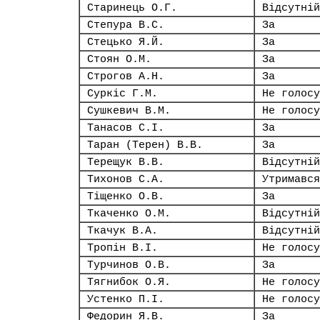
Старинець О.Г.
Відсутній
Степура В.С.
За
Стецько Я.Й.
За
Стоян О.М.
За
Строгов А.Н.
За
Суркіс Г.М.
Не голосу
Сушкевич В.М.
Не голосу
Танасов С.І.
За
Таран (Терен) В.В.
За
Терещук В.В.
Відсутній
Тихонов С.А.
Утримався
Тіщенко О.В.
За
Ткаченко О.М.
Відсутній
Ткачук В.А.
Відсутній
Тропін В.І.
Не голосу
Турчинов О.В.
За
Тягнибок О.Я.
Не голосу
Устенко П.І.
Не голосу
Федорин Я.В.
За