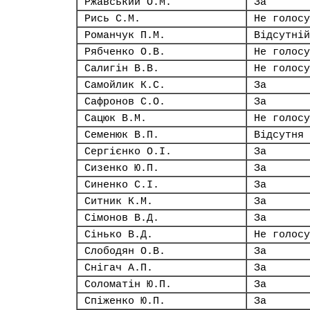
Ржавський О.М.
За
Рись С.М.
Не голосу
Романчук П.М.
Відсутній
Рябченко О.В.
Не голосу
Салигін В.В.
Не голосу
Самойлик К.С.
За
Сафронов С.О.
За
Сацюк В.М.
Не голосу
Семенюк В.П.
Відсутня
Сергієнко О.І.
За
Сизенко Ю.П.
За
Синенко С.І.
За
Ситник К.М.
За
Сімонов В.Д.
За
Сінько В.Д.
Не голосу
Слободян О.В.
За
Снігач А.П.
За
Соломатін Ю.П.
За
Спіженко Ю.П.
За