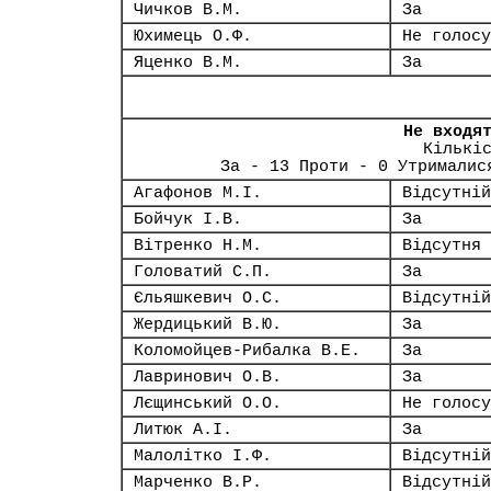
Чичков В.М.
За
Юхимець О.Ф.
Не голосу
Яценко В.М.
За
Не входя
Кількі
За - 13 Проти - 0 Утрималис
Агафонов М.І.
Відсутній
Бойчук І.В.
За
Вітренко Н.М.
Відсутня
Головатий С.П.
За
Єльяшкевич О.С.
Відсутній
Жердицький В.Ю.
За
Коломойцев-Рибалка В.Е.
За
Лавринович О.В.
За
Лєщинський О.О.
Не голосу
Литюк А.І.
За
Малолітко І.Ф.
Відсутній
Марченко В.Р.
Відсутній