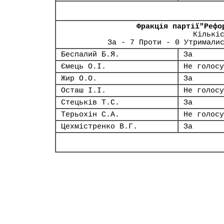
Фракція партії"Рефо
Кількі
За - 7 Проти - 0 Утримали
Беспалий Б.Я.
За
Ємець О.І.
Не голосу
Жир О.О.
За
Осташ І.І.
Не голосу
Стецьків Т.С.
За
Терьохін С.А.
Не голосу
Цехмістренко В.Г.
За