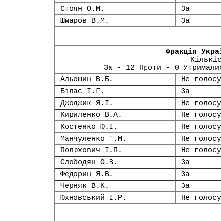
Стоян О.М.
За
Шмаров В.М.
За
Фракція Укра
Кількі
За - 12 Проти - 0 Утримали
Альошин В.Б.
Не голосу
Білас І.Г.
За
Джоджик Я.І.
Не голосу
Кириленко В.А.
Не голосу
Костенко Ю.І.
Не голосу
Манчуленко Г.М.
Не голосу
Полюхович І.П.
Не голосу
Слободян О.В.
За
Федорин Я.В.
За
Черняк В.К.
За
Юхновський І.Р.
Не голосу