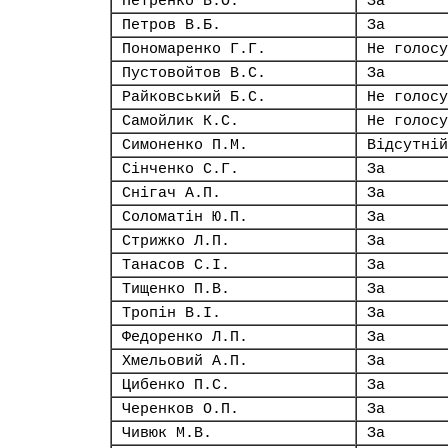
Петренко В.О.
За
Петров В.Б.
За
Пономаренко Г.Г.
Не голосу
Пустовойтов В.С.
За
Райковський Б.С.
Не голосу
Самойлик К.С.
Не голосу
Симоненко П.М.
Відсутній
Сінченко С.Г.
За
Снігач А.П.
За
Соломатін Ю.П.
За
Стрижко Л.П.
За
Танасов С.І.
За
Тищенко П.В.
За
Тропін В.І.
За
Федоренко Л.П.
За
Хмельовий А.П.
За
Цибенко П.С.
За
Черенков О.П.
За
Чивюк М.В.
За