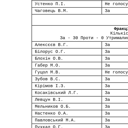
Устенко П.І.
Не голосу
Чаговець В.М.
За
Фракц
Кількі
За - 30 Проти - 0 Утримали
Алексєєв В.Г.
За
Білорус О.Г.
За
Блохін О.В.
За
Габер М.О.
За
Гуцол М.В.
Не голосу
Зубов В.С.
За
Кірімов І.З.
За
Косаківський Л.Г.
За
Левцун В.І.
За
Мельников О.Б.
За
Настенко О.А.
За
Павловський М.А.
За
Пухкал О.Г.
За