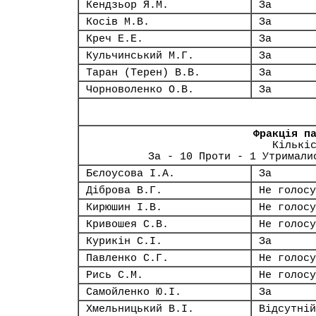
Кендзьор Я.М.
За
Косів М.В.
За
Креч Е.Е.
За
Кульчинський М.Г.
За
Таран (Терен) В.В.
За
Чорноволенко О.В.
За
Фракція п
Кількі
За - 10 Проти - 1 Утримали
Бєлоусова І.А.
За
Діброва В.Г.
Не голосу
Кирюшин І.В.
Не голосу
Кривошея С.В.
Не голосу
Курикін С.І.
За
Павленко С.Г.
Не голосу
Рись С.М.
Не голосу
Самойленко Ю.І.
За
Хмельницький В.І.
Відсутній