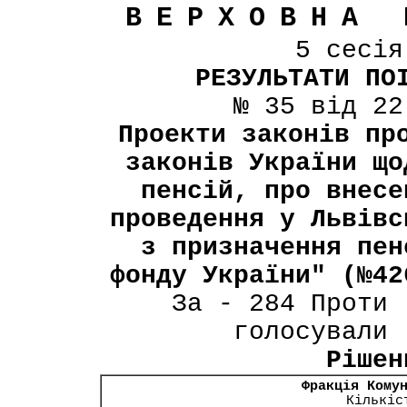
ВЕРХОВНА 
5 сесі
РЕЗУЛЬТАТИ ПО
№ 35 від 22
Проекти законів пр
законів України що
пенсій, про внесе
проведення у Львівс
з призначення пен
фонду України" (№42
За - 284 Проти 
голосували 
Рішен
Фракція Кому
Кількіс