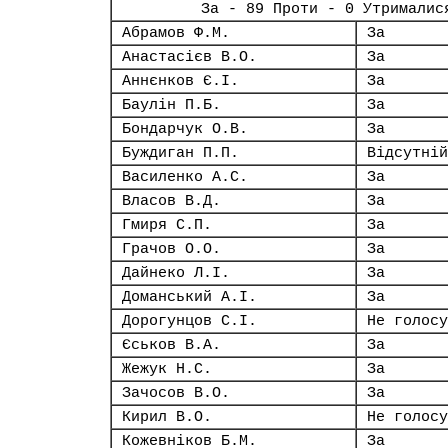
За - 89 Проти - 0 Утрималис
Абрамов Ф.М.
За
Анастасієв В.О.
За
Аннєнков Є.І.
За
Баулін П.Б.
За
Бондарчук О.В.
За
Буждиган П.П.
Відсутній
Василенко А.С.
За
Власов В.Д.
За
Гмиря С.П.
За
Грачов О.О.
За
Дайнеко Л.І.
За
Доманський А.І.
За
Дорогунцов С.І.
Не голосу
Єськов В.А.
За
Жежук Н.С.
За
Зачосов В.О.
За
Кирил В.О.
Не голосу
Кожевніков Б.М.
За