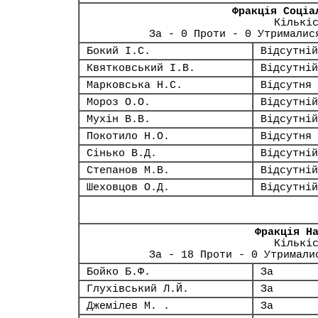
Фракція Соціа
Кількі
За - 0 Проти - 0 Утрималис
Бокий І.С.
Відсутній
Квятковський І.В.
Відсутній
Марковська Н.С.
Відсутня
Мороз О.О.
Відсутній
Мухін В.В.
Відсутній
Покотило Н.О.
Відсутня
Сінько В.Д.
Відсутній
Степанов М.В.
Відсутній
Шеховцов О.Д.
Відсутній
Фракція Н
Кількі
За - 18 Проти - 0 Утримали
Бойко Б.Ф.
За
Глухівський Л.Й.
За
Джемілев М. .
За