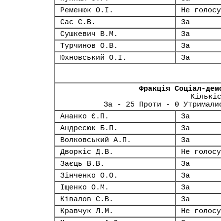
Ременюк О.І.
Не голосу
Сас С.В.
За
Сушкевич В.М.
За
Турчинов О.В.
За
Юхновський О.І.
За
Фракція Соціал-дем
Кількі
За - 25 Проти - 0 Утримали
Ананко Є.П.
За
Андресюк Б.П.
За
Волковський А.П.
За
Дворкіс Д.В.
Не голосу
Заєць В.В.
За
Зінченко О.О.
За
Іщенко О.М.
За
Ківалов С.В.
За
Кравчук Л.М.
Не голосу