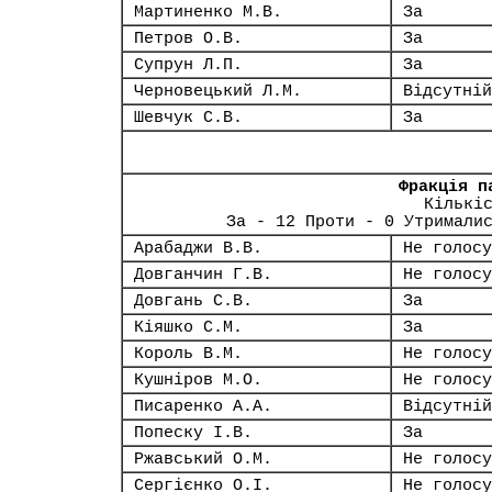
Мартиненко М.В.
За
Петров О.В.
За
Супрун Л.П.
За
Черновецький Л.М.
Відсутній
Шевчук С.В.
За
Фракція п
Кількі
За - 12 Проти - 0 Утримали
Арабаджи В.В.
Не голосу
Довганчин Г.В.
Не голосу
Довгань С.В.
За
Кіяшко С.М.
За
Король В.М.
Не голосу
Кушніров М.О.
Не голосу
Писаренко А.А.
Відсутній
Попеску І.В.
За
Ржавський О.М.
Не голосу
Сергієнко О.І.
Не голосу