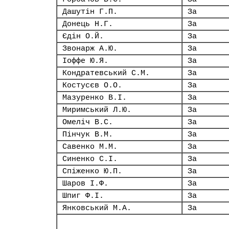
Дашутін Г.П.
За
Донець Н.Г.
За
Єдін О.Й.
За
Звонарж А.Ю.
За
Іоффе Ю.Я.
За
Кондратевський С.М.
За
Костусєв О.О.
За
Мазуренко В.І.
За
Миримський Л.Ю.
За
Омеліч В.С.
За
Пінчук В.М.
За
Савенко М.М.
За
Синенко С.І.
За
Спіженко Ю.П.
За
Шаров І.Ф.
За
Шпиг Ф.І.
За
Янковський М.А.
За