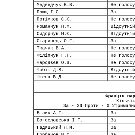
Медведчук В.В.
Не голосу
Плющ І.С.
За
Потімков С.Ю.
Не голосу
Романчук П.М.
Відсутній
Сидорчук М.Ю.
Відсутній
Старинець О.Г.
За
Ткачук В.А.
Не голосу
Філіпчук Г.Г.
Не голосу
Чародєєв О.В.
Не голосу
Чобіт Д.В.
Відсутній
Штепа В.Д.
Не голосу
Фракція па
Кількі
За - 39 Проти - 0 Утримали
Білик А.Г.
За
Богословська І.Г.
За
Гадяцький Л.М.
За
Горбачов В.С.
За