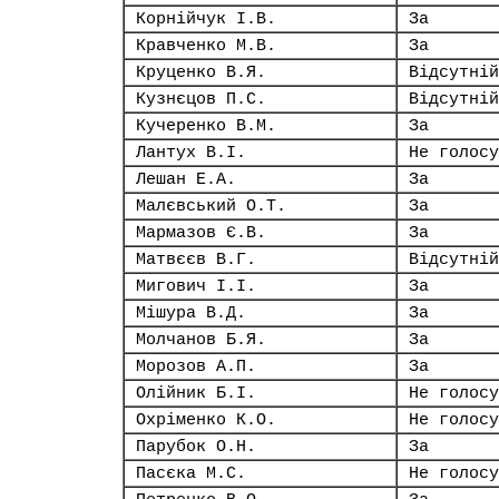
Корнійчук І.В.
За
Кравченко М.В.
За
Круценко В.Я.
Відсутній
Кузнєцов П.С.
Відсутній
Кучеренко В.М.
За
Лантух В.І.
Не голосу
Лешан Е.А.
За
Малєвський О.Т.
За
Мармазов Є.В.
За
Матвєєв В.Г.
Відсутній
Мигович І.І.
За
Мішура В.Д.
За
Молчанов Б.Я.
За
Морозов А.П.
За
Олійник Б.І.
Не голосу
Охріменко К.О.
Не голосу
Парубок О.Н.
За
Пасєка М.С.
Не голосу