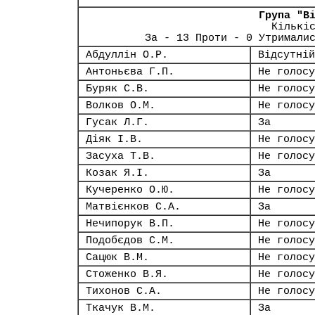
Група "В
Кількі
За - 13 Проти - 0 Утримали
Абдуллін О.Р.
Відсутній
Антоньєва Г.П.
Не голосу
Буряк С.В.
Не голосу
Волков О.М.
Не голосу
Гусак Л.Г.
За
Діяк І.В.
Не голосу
Засуха Т.В.
Не голосу
Козак Я.І.
За
Кучеренко О.Ю.
Не голосу
Матвієнков С.А.
За
Нечипорук В.П.
Не голосу
Подобєдов С.М.
Не голосу
Сацюк В.М.
Не голосу
Стоженко В.Я.
Не голосу
Тихонов С.А.
Не голосу
Ткачук В.М.
За