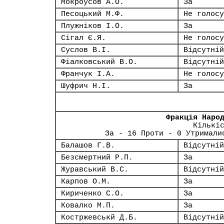
Мокроусов А.О.
За
Песоцький М.Ф.
Не голосу
Плужніков І.О.
За
Сігал Є.Я.
Не голосу
Суслов В.І.
Відсутній
Фіалковський В.О.
Відсутній
Франчук І.А.
Не голосу
Шуфрич Н.І.
За
Фракція Наро
Кількі
За - 16 Проти - 0 Утримали
Балашов Г.В.
Відсутній
Безсмертний Р.П.
За
Журавський В.С.
Відсутній
Карпов О.М.
За
Кириченко С.О.
За
Ковалко М.П.
За
Костржевськй Д.Б.
Відсутній