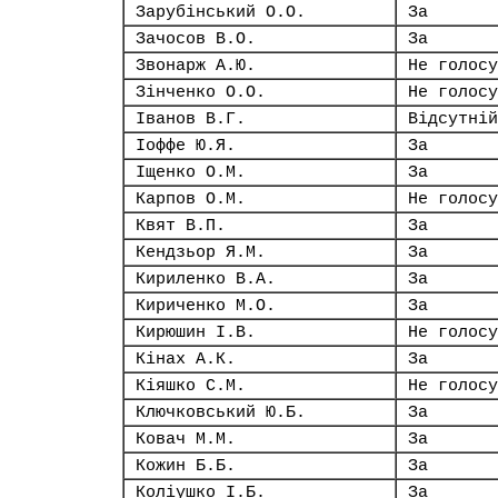
Зарубінський О.О.
За
Зачосов В.О.
За
Звонарж А.Ю.
Не голосу
Зінченко О.О.
Не голосу
Іванов В.Г.
Відсутній
Іоффе Ю.Я.
За
Іщенко О.М.
За
Карпов О.М.
Не голосу
Квят В.П.
За
Кендзьор Я.М.
За
Кириленко В.А.
За
Кириченко М.О.
За
Кирюшин І.В.
Не голосу
Кінах А.К.
За
Кіяшко С.М.
Не голосу
Ключковський Ю.Б.
За
Ковач М.М.
За
Кожин Б.Б.
За
Коліушко І.Б.
За