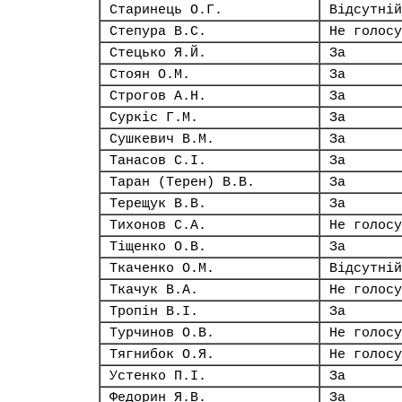
Старинець О.Г.
Відсутній
Степура В.С.
Не голосу
Стецько Я.Й.
За
Стоян О.М.
За
Строгов А.Н.
За
Суркіс Г.М.
За
Сушкевич В.М.
За
Танасов С.І.
За
Таран (Терен) В.В.
За
Терещук В.В.
За
Тихонов С.А.
Не голосу
Тіщенко О.В.
За
Ткаченко О.М.
Відсутній
Ткачук В.А.
Не голосу
Тропін В.І.
За
Турчинов О.В.
Не голосу
Тягнибок О.Я.
Не голосу
Устенко П.І.
За
Федорин Я.В.
За