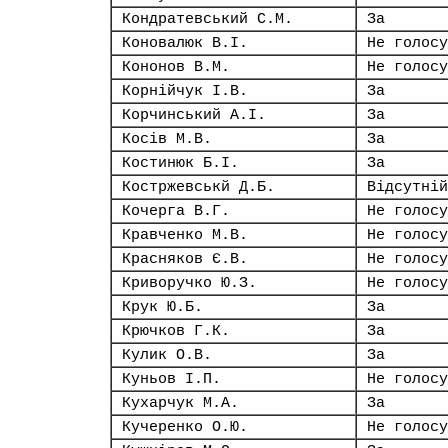
Кондратевський С.М.
За
Коновалюк В.І.
Не голосу
Кононов В.М.
Не голосу
Корнійчук І.В.
За
Корчинський А.І.
За
Косів М.В.
За
Костинюк Б.І.
За
Костржевськй Д.Б.
Відсутній
Кочерга В.Г.
Не голосу
Кравченко М.В.
Не голосу
Красняков Є.В.
Не голосу
Криворучко Ю.З.
Не голосу
Крук Ю.Б.
За
Крючков Г.К.
За
Кулик О.В.
За
Куньов І.П.
Не голосу
Кухарчук М.А.
За
Кучеренко О.Ю.
Не голосу