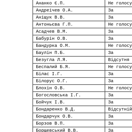
Ананко Є.П.
Не голосу
Андреічев О.А.
За
Аніщук В.В.
За
Антоньєва Г.П.
Не голосу
Асадчев В.М.
За
Бабурін О.В.
За
Бандурка О.М.
Не голосу
Баулін П.Б.
За
Безугла Л.Я.
Відсутня
Беспалий Б.Я.
Не голосу
Білас І.Г.
За
Білорус О.Г.
За
Блохін О.В.
Не голосу
Богословська І.Г.
За
Бойчук І.В.
За
Бондаренко В.Д.
Відсутній
Бондарчук О.В.
За
Борзов В.П.
За
Борщевський В.В.
За