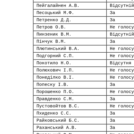
Пейгалайнен А.В.
Відсутній
Песоцький М.Ф.
За
Петренко Д.Д.
За
Петров О.В.
Не голосу
Пинзеник В.М.
Відсутній
Пінчук В.М.
За
Плютинський В.А.
Не голосу
Подгорний С.П.
Не голосу
Покотило Н.О.
Відсутня
Полюхович І.П.
Не голосу
Понеділко В.І.
Не голосу
Попеску І.В.
За
Порошенко П.О.
Не голосу
Правденко С.М.
За
Пустовойтов В.С.
Не голосу
Пхиденко С.С.
За
Райковський Б.С.
За
Раханський А.В.
За