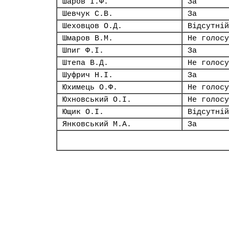
Шаров І.Ф.
За
Шевчук С.В.
За
Шеховцов О.Д.
Відсутній
Шмаров В.М.
Не голосу
Шпиг Ф.І.
За
Штепа В.Д.
Не голосу
Шуфрич Н.І.
За
Юхимець О.Ф.
Не голосу
Юхновський О.І.
Не голосу
Ющик О.І.
Відсутній
Янковський М.А.
За