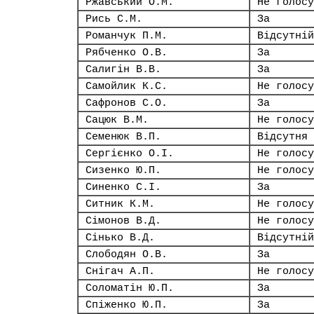
Ржавський О.М.
Не голосу
Рись С.М.
За
Романчук П.М.
Відсутній
Рябченко О.В.
За
Салигін В.В.
За
Самойлик К.С.
Не голосу
Сафронов С.О.
За
Сацюк В.М.
Не голосу
Семенюк В.П.
Відсутня
Сергієнко О.І.
Не голосу
Сизенко Ю.П.
Не голосу
Синенко С.І.
За
Ситник К.М.
Не голосу
Сімонов В.Д.
Не голосу
Сінько В.Д.
Відсутній
Слободян О.В.
За
Снігач А.П.
Не голосу
Соломатін Ю.П.
За
Спіженко Ю.П.
За