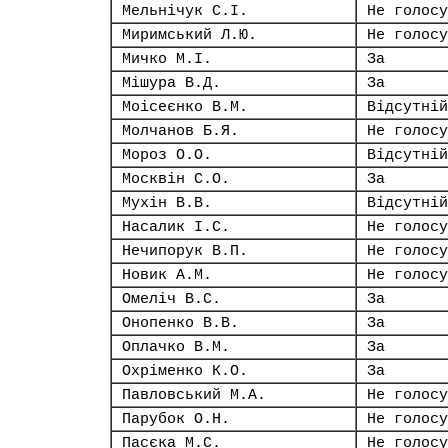
Мельнічук С.І.
Не голосу
Миримський Л.Ю.
Не голосу
Мичко М.І.
За
Мішура В.Д.
За
Моісеєнко В.М.
Відсутній
Молчанов Б.Я.
Не голосу
Мороз О.О.
Відсутній
Москвін С.О.
За
Мухін В.В.
Відсутній
Насалик І.С.
Не голосу
Нечипорук В.П.
Не голосу
Новик А.М.
Не голосу
Омеліч В.С.
За
Онопенко В.В.
За
Оплачко В.М.
За
Охріменко К.О.
За
Павловський М.А.
Не голосу
Парубок О.Н.
Не голосу
Пасєка М.С.
Не голосу