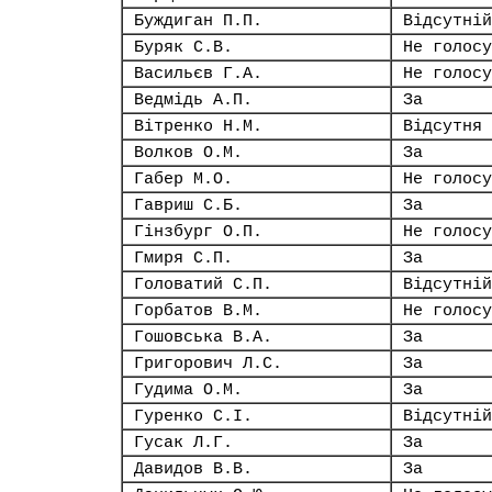
Буждиган П.П.
Відсутній
Буряк С.В.
Не голосу
Васильєв Г.А.
Не голосу
Ведмідь А.П.
За
Вітренко Н.М.
Відсутня
Волков О.М.
За
Габер М.О.
Не голосу
Гавриш С.Б.
За
Гінзбург О.П.
Не голосу
Гмиря С.П.
За
Головатий С.П.
Відсутній
Горбатов В.М.
Не голосу
Гошовська В.А.
За
Григорович Л.С.
За
Гудима О.М.
За
Гуренко С.І.
Відсутній
Гусак Л.Г.
За
Давидов В.В.
За