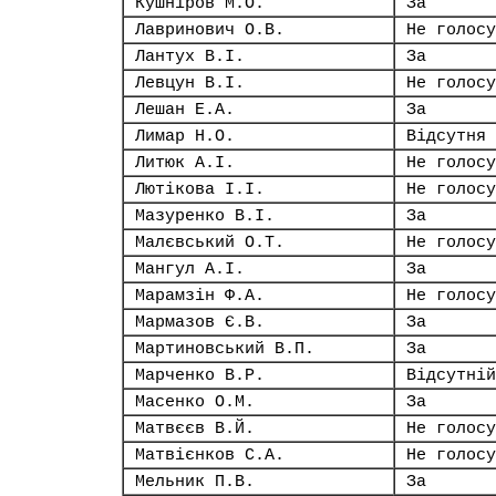
Кушніров М.О.
За
Лавринович О.В.
Не голосу
Лантух В.І.
За
Левцун В.І.
Не голосу
Лешан Е.А.
За
Лимар Н.О.
Відсутня
Литюк А.І.
Не голосу
Лютікова І.І.
Не голосу
Мазуренко В.І.
За
Малєвський О.Т.
Не голосу
Мангул А.І.
За
Марамзін Ф.А.
Не голосу
Мармазов Є.В.
За
Мартиновський В.П.
За
Марченко В.Р.
Відсутній
Масенко О.М.
За
Матвєєв В.Й.
Не голосу
Матвієнков С.А.
Не голосу
Мельник П.В.
За