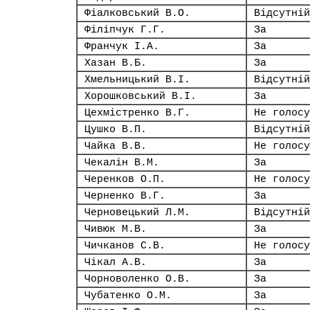
Фіалковський В.О.
Відсутній
Філіпчук Г.Г.
За
Франчук І.А.
За
Хазан В.Б.
За
Хмельницький В.І.
Відсутній
Хорошковський В.І.
За
Цехмістренко В.Г.
Не голосу
Цушко В.П.
Відсутній
Чайка В.В.
Не голосу
Чекалін В.М.
За
Черенков О.П.
Не голосу
Черненко В.Г.
За
Черновецький Л.М.
Відсутній
Чивюк М.В.
За
Чичканов С.В.
Не голосу
Чікал А.В.
За
Чорноволенко О.В.
За
Чубатенко О.М.
За