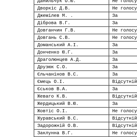
Данильчук О.Ю.
Не голосу
Дворкіс Д.В.
Не голосу
Джемілев М. .
За
Діброва В.Г.
За
Довганчин Г.В.
Не голосу
Довгань С.В.
Не голосу
Доманський А.І.
За
Донченко Ю.Г.
За
Драголюнцев А.Д.
За
Друзюк С.О.
За
Єльчанінов В.С.
За
Ємець О.І.
Відсутній
Єськов В.А.
За
Жеваго К.В.
Відсутній
Жердицький В.Ю.
За
Жовтіс О.І.
Не голосу
Журавський В.С.
Відсутній
Задорожній О.В.
Відсутній
Заклунна В.Г.
Не голосу