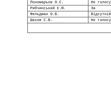
Пономарьов О.С.
Не голосу
Рибчинський Є.Ю.
За
Фельдман О.Б.
Відсутній
Шахов С.В.
Не голосу