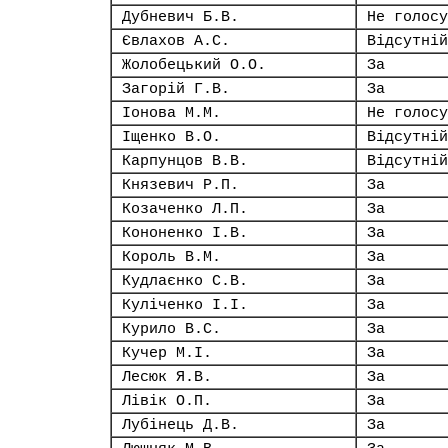
Дубневич Б.В.
Не голосу
Євлахов А.С.
Відсутній
Жолобецький О.О.
За
Загорій Г.В.
За
Іонова М.М.
Не голосу
Іщенко В.О.
Відсутній
Карпунцов В.В.
Відсутній
Князевич Р.П.
За
Козаченко Л.П.
За
Кононенко І.В.
За
Король В.М.
За
Кудлаєнко С.В.
За
Куліченко І.І.
За
Курило В.С.
За
Кучер М.І.
За
Лесюк Я.В.
За
Лівік О.П.
За
Лубінець Д.В.
За