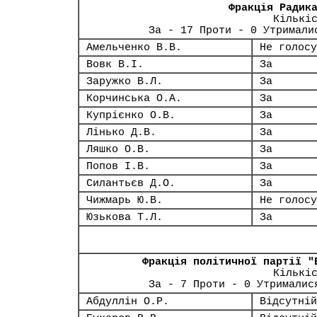
Фракція Радик
Кількі
За - 17 Проти - 0 Утримали
Амельченко В.В.
Не голосу
Вовк В.І.
За
Заружко В.Л.
За
Корчинська О.А.
За
Купрієнко О.В.
За
Лінько Д.В.
За
Ляшко О.В.
За
Попов І.В.
За
Силантьєв Д.О.
За
Чижмарь Ю.В.
Не голосу
Юзькова Т.Л.
За
Фракція політичної партії "
Кількі
За - 7 Проти - 0 Утрималис
Абдуллін О.Р.
Відсутній