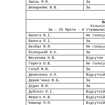
Хміль М.М.
За
Шкварилюк В.В.
За
П
Кількі
За - 25 Проти - 0 Утримали
Балога В.І.
Не голосу
Балога П.І.
За
Безбах Я.Я.
Не голосу
Білецький А.Є.
За
Веселова Н.В.
Відсутня
Герега О.В.
Не голосу
Голуб В.В.
За
Денисенко А.П.
Відсутній
Дерев’янко Ю.Б.
За
Дідич В.В.
За
Дубінін О.І.
Відсутній
Жеваго К.В.
Відсутній
Кишкар П.М.
Відсутній