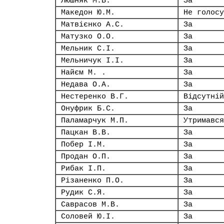
Люшняк М.В.
За
Македон Ю.М.
Не голосу
Матвієнко А.С.
За
Матузко О.О.
За
Мельник С.І.
За
Мельничук І.І.
За
Найєм М. .
За
Недава О.А.
За
Нестеренко В.Г.
Відсутній
Онуфрик Б.С.
За
Паламарчук М.П.
Утримався
Пацкан В.В.
За
Побер І.М.
За
Продан О.П.
За
Рибак І.П.
За
Різаненко П.О.
За
Рудик С.Я.
За
Саврасов М.В.
За
Соловей Ю.І.
За