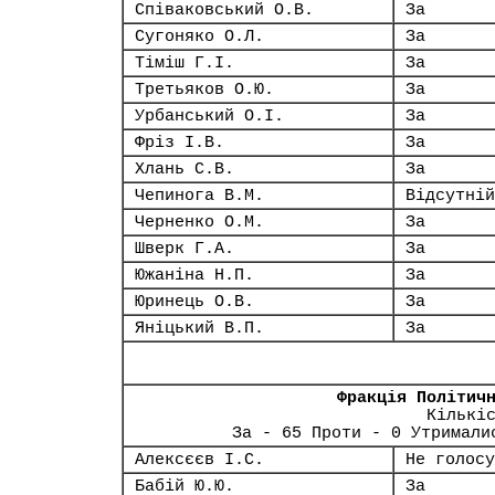
Співаковський О.В.
За
Сугоняко О.Л.
За
Тіміш Г.І.
За
Третьяков О.Ю.
За
Урбанський О.І.
За
Фріз І.В.
За
Хлань С.В.
За
Чепинога В.М.
Відсутній
Черненко О.М.
За
Шверк Г.А.
За
Южаніна Н.П.
За
Юринець О.В.
За
Яніцький В.П.
За
Фракція Політич
Кількі
За - 65 Проти - 0 Утримали
Алексєєв І.С.
Не голосу
Бабій Ю.Ю.
За