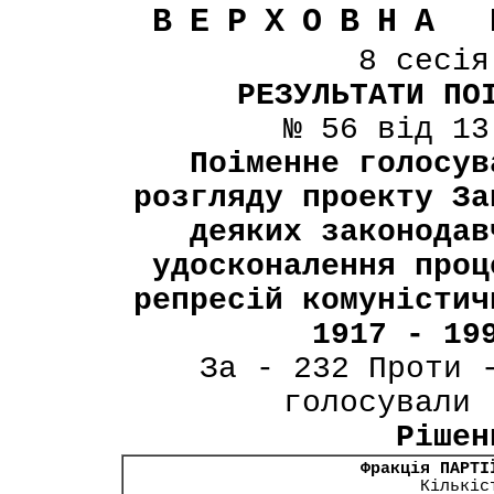
ВЕРХОВНА 
8 сесі
РЕЗУЛЬТАТИ ПО
№ 56 від 13
Поіменне голосув
розгляду проекту За
деяких законодав
удосконалення проц
репресій комуністич
1917 - 19
За - 232 Проти 
голосували 
Рішен
Фракція ПАРТІ
Кількіс