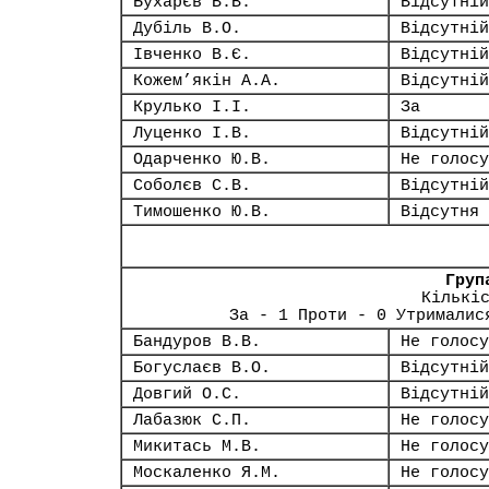
Бухарєв В.В.
Відсутній
Дубіль В.О.
Відсутній
Івченко В.Є.
Відсутній
Кожем’якін А.А.
Відсутній
Крулько І.І.
За
Луценко І.В.
Відсутній
Одарченко Ю.В.
Не голосу
Соболєв С.В.
Відсутній
Тимошенко Ю.В.
Відсутня
Груп
Кількі
За - 1 Проти - 0 Утрималис
Бандуров В.В.
Не голосу
Богуслаєв В.О.
Відсутній
Довгий О.С.
Відсутній
Лабазюк С.П.
Не голосу
Микитась М.В.
Не голосу
Москаленко Я.М.
Не голосу