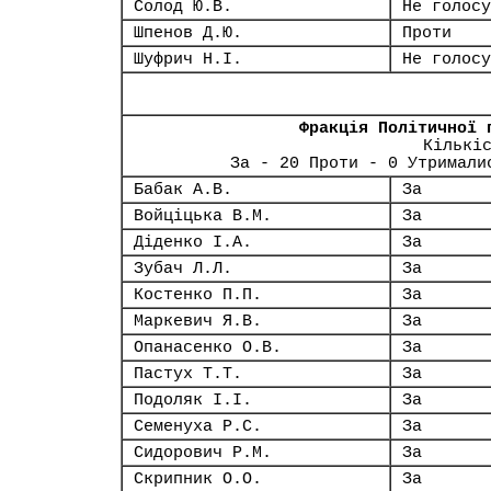
Солод Ю.В.
Не голосу
Шпенов Д.Ю.
Проти
Шуфрич Н.І.
Не голосу
Фракція Політичної 
Кількі
За - 20 Проти - 0 Утримали
Бабак А.В.
За
Войціцька В.М.
За
Діденко І.А.
За
Зубач Л.Л.
За
Костенко П.П.
За
Маркевич Я.В.
За
Опанасенко О.В.
За
Пастух Т.Т.
За
Подоляк І.І.
За
Семенуха Р.С.
За
Сидорович Р.М.
За
Скрипник О.О.
За