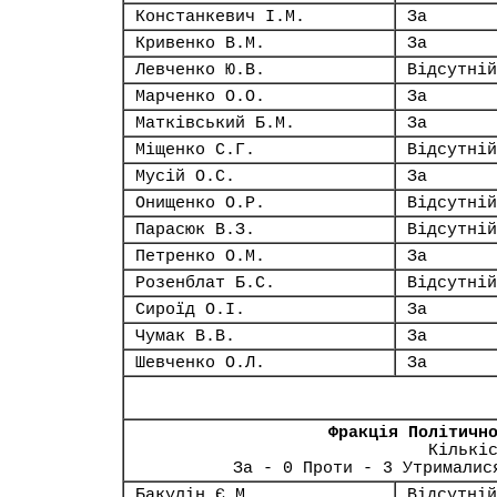
Констанкевич І.М.
За
Кривенко В.М.
За
Левченко Ю.В.
Відсутній
Марченко О.О.
За
Матківський Б.М.
За
Міщенко С.Г.
Відсутній
Мусій О.С.
За
Онищенко О.Р.
Відсутній
Парасюк В.З.
Відсутній
Петренко О.М.
За
Розенблат Б.С.
Відсутній
Сироїд О.І.
За
Чумак В.В.
За
Шевченко О.Л.
За
Фракція Політичн
Кількі
За - 0 Проти - 3 Утрималис
Бакулін Є.М.
Відсутній