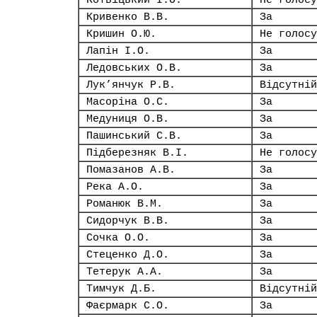
Котвіцький І.О.
Не голосу
Кривенко В.В.
За
Кришин О.Ю.
Не голосу
Лапін І.О.
За
Ледовських О.В.
За
Лук’янчук Р.В.
Відсутній
Масоріна О.С.
За
Медуниця О.В.
За
Пашинський С.В.
За
Підберезняк В.І.
Не голосу
Помазанов А.В.
За
Река А.О.
За
Романюк В.М.
За
Сидорчук В.В.
За
Сочка О.О.
За
Стеценко Д.О.
За
Тетерук А.А.
За
Тимчук Д.Б.
Відсутній
Фаєрмарк С.О.
За