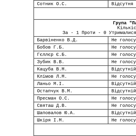
Сотник О.С.
Відсутня
Група "П
Кількі
За - 1 Проти - 0 Утрималис
Барвіненко В.Д.
Не голосу
Бобов Г.Б.
Не голосу
Гєллєр Є.Б.
Не голосу
Зубик В.В.
Не голосу
Кацуба В.М.
Відсутній
Клімов Л.М.
Не голосу
Ланьо М.І.
Відсутній
Остапчук В.М.
Відсутній
Пресман О.С.
Не голосу
Святаш Д.В.
Не голосу
Шаповалов Ю.А.
Відсутній
Шкіря І.М.
Не голосу