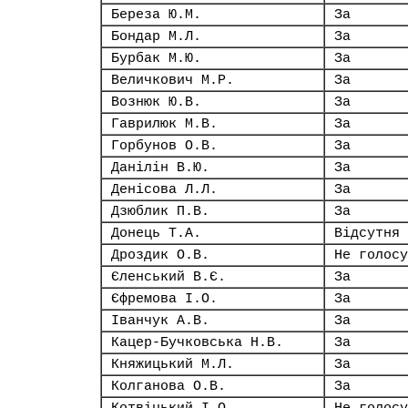
Береза Ю.М.
За
Бондар М.Л.
За
Бурбак М.Ю.
За
Величкович М.Р.
За
Вознюк Ю.В.
За
Гаврилюк М.В.
За
Горбунов О.В.
За
Данілін В.Ю.
За
Денісова Л.Л.
За
Дзюблик П.В.
За
Донець Т.А.
Відсутня
Дроздик О.В.
Не голосу
Єленський В.Є.
За
Єфремова І.О.
За
Іванчук А.В.
За
Кацер-Бучковська Н.В.
За
Княжицький М.Л.
За
Колганова О.В.
За