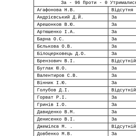
За - 96 Проти - 0 Утрималис
Агафонова Н.В.
Відсутня
Андрієвський Д.Й.
За
Арешонков В.Ю.
За
Артюшенко І.А.
За
Барна О.С.
За
Бєлькова О.В.
За
Білоцерковець Д.О.
За
Брензович В.І.
Відсутній
Буглак Ю.О.
За
Валентиров С.В.
За
Вінник І.Ю.
За
Голубов Д.І.
Відсутній
Горват Р.І.
За
Гринів І.О.
За
Давиденко В.М.
За
Денисенко В.І.
За
Джемілєв М. .
Відсутній
Довбенко М.В.
За