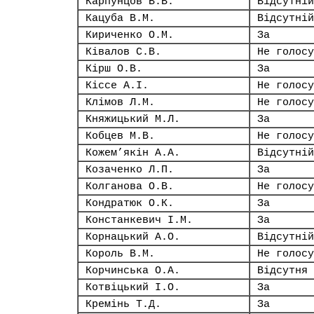
Карпунцов В.В.
Відсутній
Кацуба В.М.
Відсутній
Кириченко О.М.
За
Ківалов С.В.
Не голосу
Кірш О.В.
За
Кіссе А.І.
Не голосу
Клімов Л.М.
Не голосу
Княжицький М.Л.
За
Кобцев М.В.
Не голосу
Кожем’якін А.А.
Відсутній
Козаченко Л.П.
За
Колганова О.В.
Не голосу
Кондратюк О.К.
За
Констанкевич І.М.
За
Корнацький А.О.
Відсутній
Король В.М.
Не голосу
Корчинська О.А.
Відсутня
Котвіцький І.О.
За
Кремінь Т.Д.
За