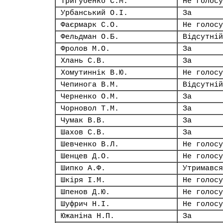
Тригубенко С.М.
Не голосу
Урбанський О.І.
За
Фаєрмарк С.О.
Не голосу
Фельдман О.Б.
Відсутній
Фролов М.О.
За
Хлань С.В.
За
Хомутиннік В.Ю.
Не голосу
Чепинога В.М.
Відсутній
Черненко О.М.
За
Чорновол Т.М.
За
Чумак В.В.
За
Шахов С.В.
За
Шевченко В.Л.
Не голосу
Шенцев Д.О.
Не голосу
Шипко А.Ф.
Утримався
Шкіря І.М.
Не голосу
Шпенов Д.Ю.
Не голосу
Шуфрич Н.І.
Не голосу
Южаніна Н.П.
За