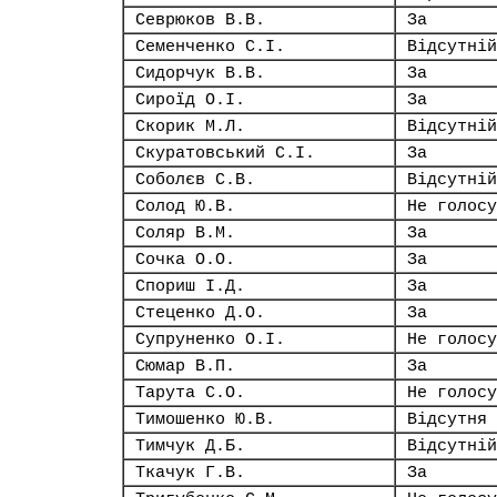
Севрюков В.В.
За
Семенченко С.І.
Відсутній
Сидорчук В.В.
За
Сироїд О.І.
За
Скорик М.Л.
Відсутній
Скуратовський С.І.
За
Соболєв С.В.
Відсутній
Солод Ю.В.
Не голосу
Соляр В.М.
За
Сочка О.О.
За
Спориш І.Д.
За
Стеценко Д.О.
За
Супруненко О.І.
Не голосу
Сюмар В.П.
За
Тарута С.О.
Не голосу
Тимошенко Ю.В.
Відсутня
Тимчук Д.Б.
Відсутній
Ткачук Г.В.
За