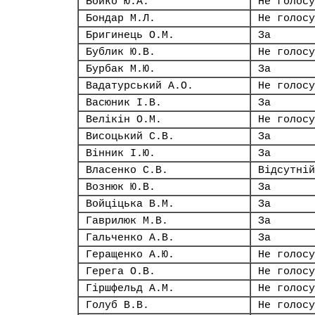
Бойко Ю.А.
Не голосу
Бондар М.Л.
Не голосу
Бригинець О.М.
За
Бублик Ю.В.
Не голосу
Бурбак М.Ю.
За
Вадатурський А.О.
Не голосу
Васюник І.В.
За
Велікін О.М.
Не голосу
Висоцький С.В.
За
Вінник І.Ю.
За
Власенко С.В.
Відсутній
Вознюк Ю.В.
За
Войціцька В.М.
За
Гаврилюк М.В.
За
Гальченко А.В.
За
Геращенко А.Ю.
Не голосу
Герега О.В.
Не голосу
Гіршфельд А.М.
Не голосу
Голуб В.В.
Не голосу