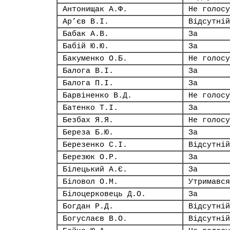
Антонищак А.Ф.
Не голосу
Ар’єв В.І.
Відсутній
Бабак А.В.
За
Бабій Ю.Ю.
За
Бакуменко О.Б.
Не голосу
Балога В.І.
За
Балога П.І.
За
Барвіненко В.Д.
Не голосу
Батенко Т.І.
За
Безбах Я.Я.
Не голосу
Береза Б.Ю.
За
Березенко С.І.
Відсутній
Березюк О.Р.
За
Білецький А.Є.
За
Біловол О.М.
Утримався
Білоцерковець Д.О.
За
Богдан Р.Д.
Відсутній
Богуслаєв В.О.
Відсутній