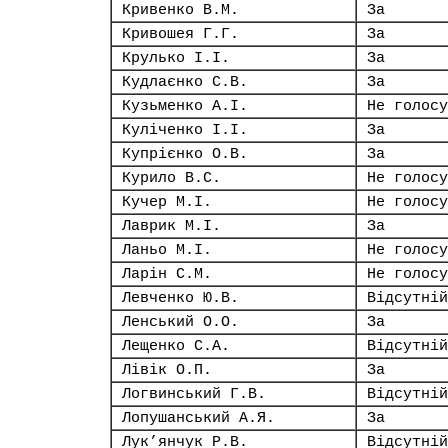
Кривенко В.М.
За
Кривошея Г.Г.
За
Крулько І.І.
За
Кудлаєнко С.В.
За
Кузьменко А.І.
Не голосу
Куліченко І.І.
За
Купрієнко О.В.
За
Курило В.С.
Не голосу
Кучер М.І.
Не голосу
Лаврик М.І.
За
Ланьо М.І.
Не голосу
Ларін С.М.
Не голосу
Левченко Ю.В.
Відсутній
Ленський О.О.
За
Лещенко С.А.
Відсутній
Лівік О.П.
За
Логвинський Г.В.
Відсутній
Лопушанський А.Я.
За
Лук’янчук Р.В.
Відсутній