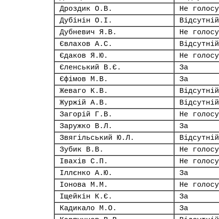
Дроздик О.В.
Не голосу
Дубінін О.І.
Відсутній
Дубневич Я.В.
Не голосу
Євлахов А.С.
Відсутній
Єдаков Я.Ю.
Не голосу
Єленський В.Є.
За
Єфімов М.В.
За
Жеваго К.В.
Відсутній
Журжій А.В.
Відсутній
Загорій Г.В.
Не голосу
Заружко В.Л.
За
Звягільський Ю.Л.
Відсутній
Зубик В.В.
Не голосу
Івахів С.П.
Не голосу
Іллєнко А.Ю.
За
Іонова М.М.
Не голосу
Іщейкін К.Є.
За
Кадикало М.О.
За