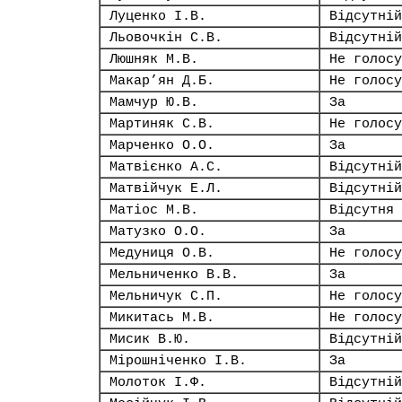
Луценко І.В.
Відсутній
Льовочкін С.В.
Відсутній
Люшняк М.В.
Не голосу
Макар’ян Д.Б.
Не голосу
Мамчур Ю.В.
За
Мартиняк С.В.
Не голосу
Марченко О.О.
За
Матвієнко А.С.
Відсутній
Матвійчук Е.Л.
Відсутній
Матіос М.В.
Відсутня
Матузко О.О.
За
Медуниця О.В.
Не голосу
Мельниченко В.В.
За
Мельничук С.П.
Не голосу
Микитась М.В.
Не голосу
Мисик В.Ю.
Відсутній
Мірошніченко І.В.
За
Молоток І.Ф.
Відсутній