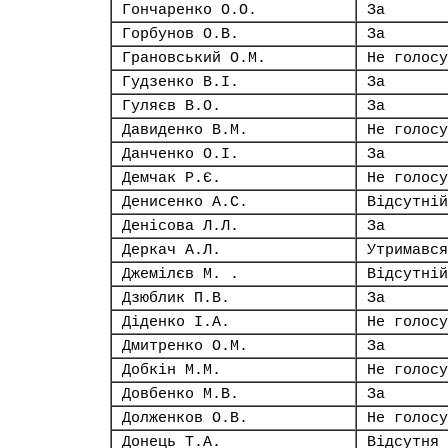
Гончаренко О.О.
За
Горбунов О.В.
За
Грановський О.М.
Не голосу
Гудзенко В.І.
За
Гуляєв В.О.
За
Давиденко В.М.
Не голосу
Данченко О.І.
За
Демчак Р.Є.
Не голосу
Денисенко А.С.
Відсутній
Денісова Л.Л.
За
Деркач А.Л.
Утримався
Джемілєв М. .
Відсутній
Дзюблик П.В.
За
Діденко І.А.
Не голосу
Дмитренко О.М.
За
Добкін М.М.
Не голосу
Довбенко М.В.
За
Долженков О.В.
Не голосу
Донець Т.А.
Відсутня