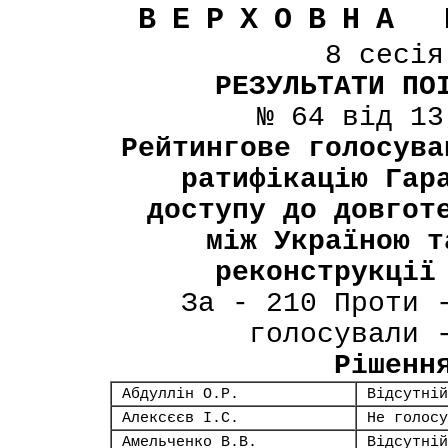
ВЕРХОВНА 
8 сесі
РЕЗУЛЬТАТИ ПО
№ 64 від 13
Рейтингове голосува
ратифікацію Гар
доступу до довгот
між Україною т
реконструкції
За - 210 Проти 
голосували 
Рішенн
Абдуллін О.Р.
Відсутній
Алексєєв І.С.
Не голосу
Амельченко В.В.
Відсутній