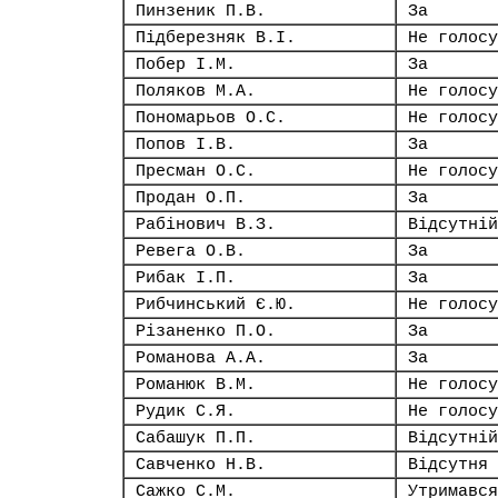
Пинзеник П.В.
За
Підберезняк В.І.
Не голосу
Побер І.М.
За
Поляков М.А.
Не голосу
Пономарьов О.С.
Не голосу
Попов І.В.
За
Пресман О.С.
Не голосу
Продан О.П.
За
Рабінович В.З.
Відсутній
Ревега О.В.
За
Рибак І.П.
За
Рибчинський Є.Ю.
Не голосу
Різаненко П.О.
За
Романова А.А.
За
Романюк В.М.
Не голосу
Рудик С.Я.
Не голосу
Сабашук П.П.
Відсутній
Савченко Н.В.
Відсутня
Сажко С.М.
Утримався