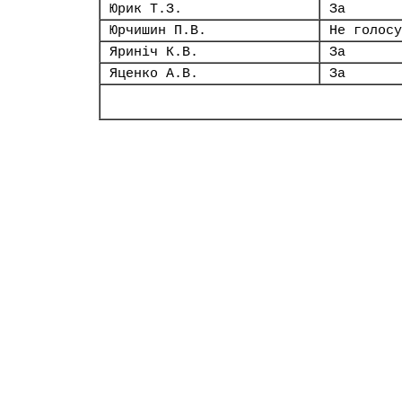
Юрик Т.З.
За
Юрчишин П.В.
Не голосу
Яриніч К.В.
За
Яценко А.В.
За