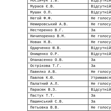
Мосійчук І.В.
Відсутній
Мураєв Є.В.
Відсутній
Мушак О.П.
Відсутній
Негой Ф.Ф.
Не голосу
Немировський А.В.
Не голосу
Нестеренко В.Г.
За
Ничипоренко В.М.
Не голосу
Новак Н.В.
Не голосу
Одарченко Ю.В.
Відсутній
Онищенко О.Р.
Відсутній
Опанасенко О.В.
За
Острікова Т.Г.
За
Павелко А.В.
Не голосу
Павлов К.Ю.
Утримався
Палатний А.Л.
Не голосу
Парасюк В.З.
Відсутній
Пастух Т.Т.
За
Пашинський С.В.
За
Петьовка В.В.
Не голосу