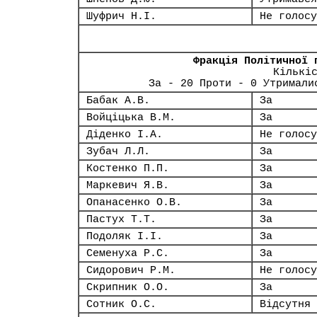
Шуфрич Н.І.
Не голосу
Фракція Політичної 
Кількі
За - 20 Проти - 0 Утримали
Бабак А.В.
За
Войціцька В.М.
За
Діденко І.А.
Не голосу
Зубач Л.Л.
За
Костенко П.П.
За
Маркевич Я.В.
За
Опанасенко О.В.
За
Пастух Т.Т.
За
Подоляк І.І.
За
Семенуха Р.С.
За
Сидорович Р.М.
Не голосу
Скрипник О.О.
За
Сотник О.С.
Відсутня