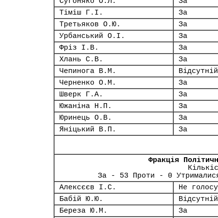
Сугоняко О.Л.
За
Тіміш Г.І.
За
Третьяков О.Ю.
За
Урбанський О.І.
За
Фріз І.В.
За
Хлань С.В.
За
Чепинога В.М.
Відсутній
Черненко О.М.
За
Шверк Г.А.
За
Южаніна Н.П.
За
Юринець О.В.
За
Яніцький В.П.
За
Фракція Політич
Кількі
За - 53 Проти - 0 Утрималис
Алексєєв І.С.
Не голосу
Бабій Ю.Ю.
Відсутній
Береза Ю.М.
За