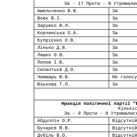
За - 17 Проти - 0 Утримали
Амельченко В.В.
За
Вовк В.І.
За
Заружко В.Л.
За
Корчинська О.А.
За
Купрієнко О.В.
За
Лінько Д.В.
За
Ляшко О.В.
За
Попов І.В.
За
Силантьєв Д.О.
За
Чижмарь Ю.В.
Не голосу
Юзькова Т.Л.
За
Фракція політичної партії "
Кількі
За - 9 Проти - 0 Утрималис
Абдуллін О.Р.
Відсутній
Бухарєв В.В.
Відсутній
Дубіль В.О.
Відсутній