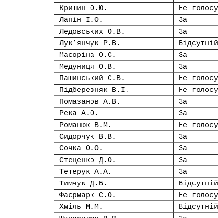
Кришин О.Ю.
Не голосу
Лапін І.О.
За
Ледовських О.В.
За
Лук’янчук Р.В.
Відсутній
Масоріна О.С.
За
Медуниця О.В.
За
Пашинський С.В.
Не голосу
Підберезняк В.І.
Не голосу
Помазанов А.В.
За
Река А.О.
За
Романюк В.М.
Не голосу
Сидорчук В.В.
За
Сочка О.О.
За
Стеценко Д.О.
За
Тетерук А.А.
За
Тимчук Д.Б.
Відсутній
Фаєрмарк С.О.
Не голосу
Хміль М.М.
Відсутній