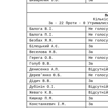
Шкварилюк В.В.
За
П
Кількі
За - 22 Проти - 0 Утрималис
Балога В.І.
Не голосу
Балога П.І.
Не голосу
Безбах Я.Я.
Не голосу
Білецький А.Є.
За
Веселова Н.В.
За
Герега О.В.
Не голосу
Голуб В.В.
За
Денисенко А.П.
Відсутній
Дерев’янко Ю.Б.
Не голосу
Дідич В.В.
За
Дубінін О.І.
Відсутній
Жеваго К.В.
Відсутній
Кишкар П.М.
За
Констанкевич І.М.
За