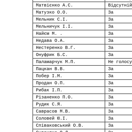
Матвієнко А.С.
Відсутній
Матузко О.О.
За
Мельник С.І.
За
Мельничук І.І.
За
Найєм М. .
За
Недава О.А.
За
Нестеренко В.Г.
За
Онуфрик Б.С.
За
Паламарчук М.П.
Не голосу
Пацкан В.В.
За
Побер І.М.
За
Продан О.П.
За
Рибак І.П.
За
Різаненко П.О.
За
Рудик С.Я.
За
Саврасов М.В.
За
Соловей Ю.І.
За
Співаковський О.В.
За