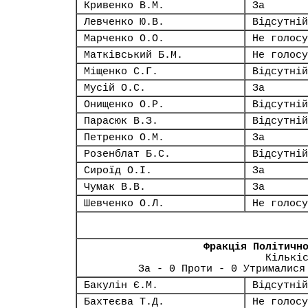
Кривенко В.М.
За
Левченко Ю.В.
Відсутній
Марченко О.О.
Не голосу
Матківський Б.М.
Не голосу
Міщенко С.Г.
Відсутній
Мусій О.С.
За
Онищенко О.Р.
Відсутній
Парасюк В.З.
Відсутній
Петренко О.М.
За
Розенблат Б.С.
Відсутній
Сироїд О.І.
За
Чумак В.В.
За
Шевченко О.Л.
Не голосу
Фракція Політичн
Кількі
За - 0 Проти - 0 Утрималися
Бакулін Є.М.
Відсутній
Бахтеєва Т.Д.
Не голосу