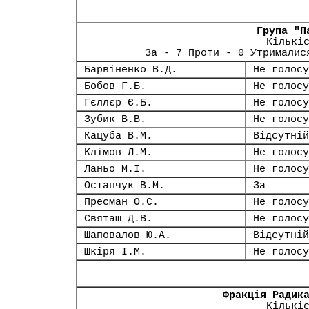
Група "П
Кількі
За - 7 Проти - 0 Утрималис
Барвіненко В.Д.
Не голосу
Бобов Г.Б.
Не голосу
Гєллєр Є.Б.
Не голосу
Зубик В.В.
Не голосу
Кацуба В.М.
Відсутній
Клімов Л.М.
Не голосу
Ланьо М.І.
Не голосу
Остапчук В.М.
За
Пресман О.С.
Не голосу
Святаш Д.В.
Не голосу
Шаповалов Ю.А.
Відсутній
Шкіря І.М.
Не голосу
Фракція Радик
Кількі