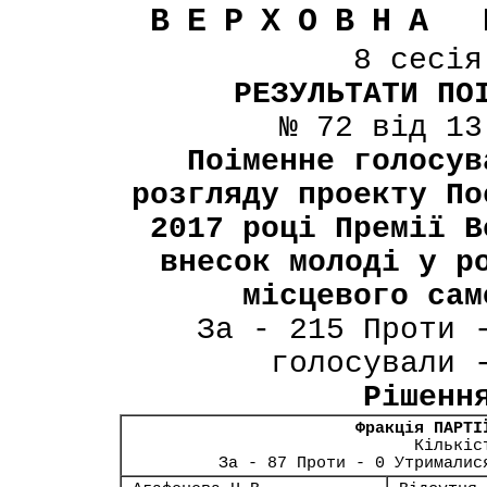
ВЕРХОВНА 
8 сесі
РЕЗУЛЬТАТИ ПО
№ 72 від 13
Поіменне голосув
розгляду проекту По
2017 році Премії В
внесок молоді у р
місцевого сам
За - 215 Проти 
голосували 
Рішенн
Фракція ПАРТІ
Кількіс
За - 87 Проти - 0 Утрималис