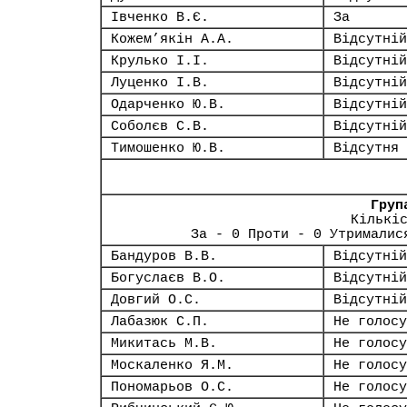
Івченко В.Є.
За
Кожем’якін А.А.
Відсутній
Крулько І.І.
Відсутній
Луценко І.В.
Відсутній
Одарченко Ю.В.
Відсутній
Соболєв С.В.
Відсутній
Тимошенко Ю.В.
Відсутня
Груп
Кількі
За - 0 Проти - 0 Утрималис
Бандуров В.В.
Відсутній
Богуслаєв В.О.
Відсутній
Довгий О.С.
Відсутній
Лабазюк С.П.
Не голосу
Микитась М.В.
Не голосу
Москаленко Я.М.
Не голосу
Пономарьов О.С.
Не голосу