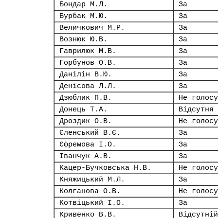
Бондар М.Л.
За
Бурбак М.Ю.
За
Величкович М.Р.
За
Вознюк Ю.В.
За
Гаврилюк М.В.
За
Горбунов О.В.
За
Данілін В.Ю.
За
Денісова Л.Л.
За
Дзюблик П.В.
Не голосу
Донець Т.А.
Відсутня
Дроздик О.В.
Не голосу
Єленський В.Є.
За
Єфремова І.О.
За
Іванчук А.В.
За
Кацер-Бучковська Н.В.
Не голосу
Княжицький М.Л.
За
Колганова О.В.
Не голосу
Котвіцький І.О.
За
Кривенко В.В.
Відсутній