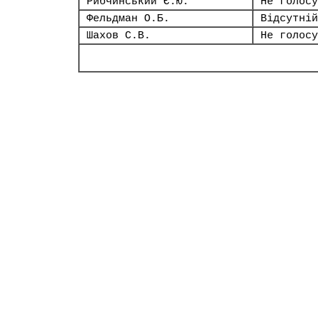
Рибчинський Є.Ю.
Не голосу
Фельдман О.Б.
Відсутній
Шахов С.В.
Не голосу