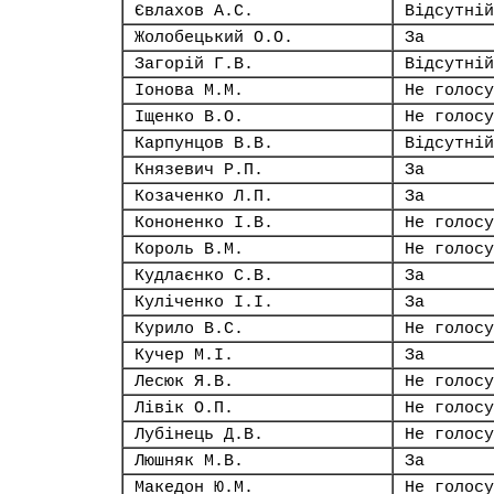
Євлахов А.С.
Відсутній
Жолобецький О.О.
За
Загорій Г.В.
Відсутній
Іонова М.М.
Не голосу
Іщенко В.О.
Не голосу
Карпунцов В.В.
Відсутній
Князевич Р.П.
За
Козаченко Л.П.
За
Кононенко І.В.
Не голосу
Король В.М.
Не голосу
Кудлаєнко С.В.
За
Куліченко І.І.
За
Курило В.С.
Не голосу
Кучер М.І.
За
Лесюк Я.В.
Не голосу
Лівік О.П.
Не голосу
Лубінець Д.В.
Не голосу
Люшняк М.В.
За
Македон Ю.М.
Не голосу