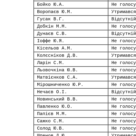
Бойко Ю.А.
Не голосу
Воропаєв Ю.М.
Утримався
Гусак В.Г.
Відсутній
Добкін М.М.
Не голосу
Дунаєв С.В.
Відсутній
Іоффе Ю.Я.
Не голосу
Кісельов А.М.
Не голосу
Колєсніков Д.В.
Утримався
Ларін С.М.
Не голосу
Льовочкіна Ю.В.
Не голосу
Матвієнков С.А.
Утримався
Мірошниченко Ю.Р.
Не голосу
Нечаєв О.І.
Відсутній
Новинський В.В.
Не голосу
Павленко Ю.О.
Не голосу
Папієв М.М.
Не голосу
Сажко С.М.
Не голосу
Солод Ю.В.
Не голосу
Шпенов Д.Ю.
Утримався