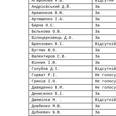
Агафонова Н.В.
Відсутня
Андрієвський Д.Й.
За
Арешонков В.Ю.
За
Артюшенко І.А.
За
Барна О.С.
За
Бєлькова О.В.
За
Білоцерковець Д.О.
За
Брензович В.І.
Відсутній
Буглак Ю.О.
За
Валентиров С.В.
За
Вінник І.Ю.
За
Голубов Д.І.
Відсутній
Горват Р.І.
Не голосу
Гринів І.О.
Не голосу
Давиденко В.М.
Не голосу
Денисенко В.І.
За
Джемілєв М. .
Відсутній
Довбенко М.В.
За
Дубневич Б.В.
За