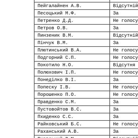
Пейгалайнен А.В.
Відсутній
Песоцький М.Ф.
За
Петренко Д.Д.
Не голосу
Петров О.В.
За
Пинзеник В.М.
Відсутній
Пінчук В.М.
За
Плютинський В.А.
Не голосу
Подгорний С.П.
Не голосу
Покотило Н.О.
Відсутня
Полюхович І.П.
Не голосу
Понеділко В.І.
За
Попеску І.В.
Не голосу
Порошенко П.О.
Не голосу
Правденко С.М.
За
Пустовойтов В.С.
За
Пхиденко С.С.
За
Райковський Б.С.
Не голосу
Раханський А.В.
За