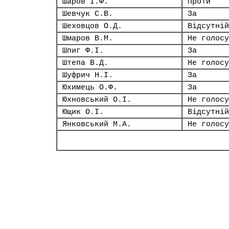
Шаров І.Ф.
Проти
Шевчук С.В.
За
Шеховцов О.Д.
Відсутній
Шмаров В.М.
Не голосу
Шпиг Ф.І.
За
Штепа В.Д.
Не голосу
Шуфрич Н.І.
За
Юхимець О.Ф.
За
Юхновський О.І.
Не голосу
Ющик О.І.
Відсутній
Янковський М.А.
Не голосу