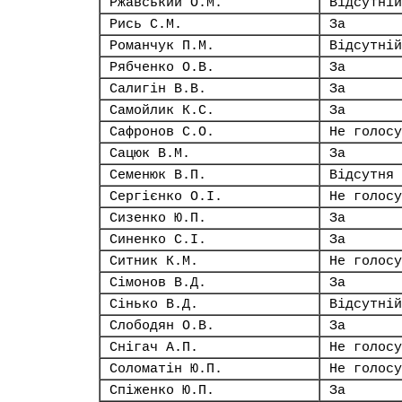
Ржавський О.М.
Відсутній
Рись С.М.
За
Романчук П.М.
Відсутній
Рябченко О.В.
За
Салигін В.В.
За
Самойлик К.С.
За
Сафронов С.О.
Не голосу
Сацюк В.М.
За
Семенюк В.П.
Відсутня
Сергієнко О.І.
Не голосу
Сизенко Ю.П.
За
Синенко С.І.
За
Ситник К.М.
Не голосу
Сімонов В.Д.
За
Сінько В.Д.
Відсутній
Слободян О.В.
За
Снігач А.П.
Не голосу
Соломатін Ю.П.
Не голосу
Спіженко Ю.П.
За