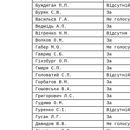
Буждиган П.П.
Відсутній
Буряк С.В.
За
Васильєв Г.А.
Не голосу
Ведмідь А.П.
За
Вітренко Н.М.
Відсутня
Волков О.М.
За
Габер М.О.
Не голосу
Гавриш С.Б.
За
Гінзбург О.П.
За
Гмиря С.П.
За
Головатий С.П.
Відсутній
Горбатов В.М.
За
Гошовська В.А.
За
Григорович Л.С.
За
Гудима О.М.
За
Гуренко С.І.
Відсутній
Гусак Л.Г.
За
Давидов В.В.
Не голосу