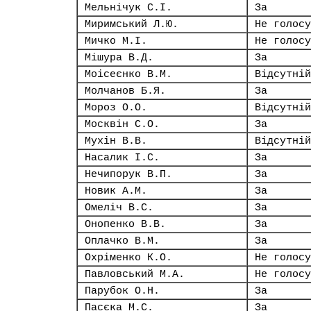
Мельнічук С.І.
За
Миримський Л.Ю.
Не голосу
Мичко М.І.
Не голосу
Мішура В.Д.
За
Моісеєнко В.М.
Відсутній
Молчанов Б.Я.
За
Мороз О.О.
Відсутній
Москвін С.О.
За
Мухін В.В.
Відсутній
Насалик І.С.
За
Нечипорук В.П.
За
Новик А.М.
За
Омеліч В.С.
За
Онопенко В.В.
За
Оплачко В.М.
За
Охріменко К.О.
Не голосу
Павловський М.А.
Не голосу
Парубок О.Н.
За
Пасєка М.С.
За