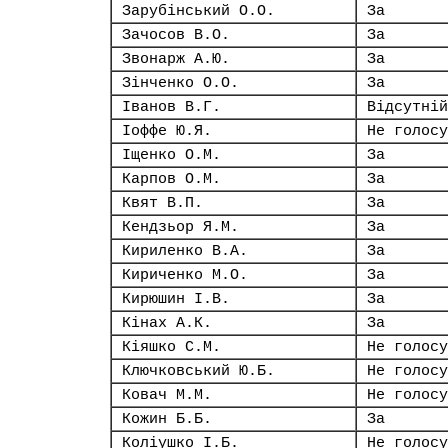
Зарубінський О.О.
За
Зачосов В.О.
За
Звонарж А.Ю.
За
Зінченко О.О.
За
Іванов В.Г.
Відсутній
Іоффе Ю.Я.
Не голосу
Іщенко О.М.
За
Карпов О.М.
За
Квят В.П.
За
Кендзьор Я.М.
За
Кириленко В.А.
За
Кириченко М.О.
За
Кирюшин І.В.
За
Кінах А.К.
За
Кіяшко С.М.
Не голосу
Ключковський Ю.Б.
Не голосу
Ковач М.М.
Не голосу
Кожин Б.Б.
За
Коліушко І.Б.
Не голосу