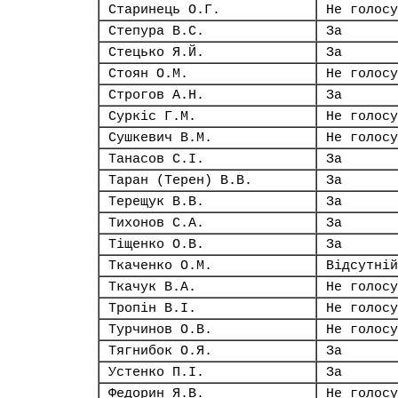
Старинець О.Г.
Не голосу
Степура В.С.
За
Стецько Я.Й.
За
Стоян О.М.
Не голосу
Строгов А.Н.
За
Суркіс Г.М.
Не голосу
Сушкевич В.М.
Не голосу
Танасов С.І.
За
Таран (Терен) В.В.
За
Терещук В.В.
За
Тихонов С.А.
За
Тіщенко О.В.
За
Ткаченко О.М.
Відсутній
Ткачук В.А.
Не голосу
Тропін В.І.
Не голосу
Турчинов О.В.
Не голосу
Тягнибок О.Я.
За
Устенко П.І.
За
Федорин Я.В.
Не голосу