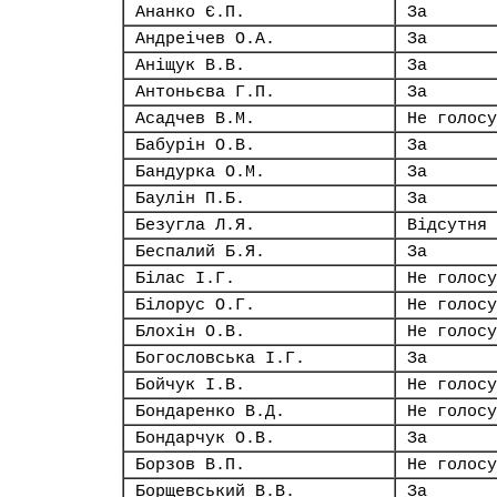
Ананко Є.П.
За
Андреічев О.А.
За
Аніщук В.В.
За
Антоньєва Г.П.
За
Асадчев В.М.
Не голосу
Бабурін О.В.
За
Бандурка О.М.
За
Баулін П.Б.
За
Безугла Л.Я.
Відсутня
Беспалий Б.Я.
За
Білас І.Г.
Не голосу
Білорус О.Г.
Не голосу
Блохін О.В.
Не голосу
Богословська І.Г.
За
Бойчук І.В.
Не голосу
Бондаренко В.Д.
Не голосу
Бондарчук О.В.
За
Борзов В.П.
Не голосу
Борщевський В.В.
За