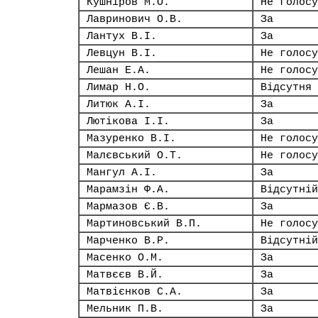
Кушніров М.О.
Не голосу
Лавринович О.В.
За
Лантух В.І.
За
Левцун В.І.
Не голосу
Лешан Е.А.
Не голосу
Лимар Н.О.
Відсутня
Литюк А.І.
За
Лютікова І.І.
За
Мазуренко В.І.
Не голосу
Малєвський О.Т.
Не голосу
Мангул А.І.
За
Марамзін Ф.А.
Відсутній
Мармазов Є.В.
За
Мартиновський В.П.
Не голосу
Марченко В.Р.
Відсутній
Масенко О.М.
За
Матвєєв В.Й.
За
Матвієнков С.А.
За
Мельник П.В.
За