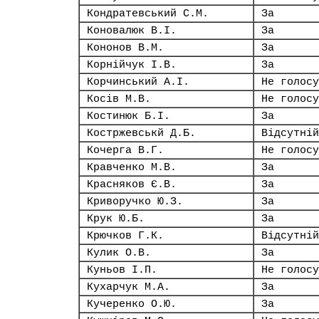
Кондратевський С.М.
За
Коновалюк В.І.
За
Кононов В.М.
За
Корнійчук І.В.
За
Корчинський А.І.
Не голосу
Косів М.В.
Не голосу
Костинюк Б.І.
За
Костржевськй Д.Б.
Відсутній
Кочерга В.Г.
Не голосу
Кравченко М.В.
За
Красняков Є.В.
За
Криворучко Ю.З.
За
Крук Ю.Б.
За
Крючков Г.К.
Відсутній
Кулик О.В.
За
Куньов І.П.
Не голосу
Кухарчук М.А.
За
Кучеренко О.Ю.
За