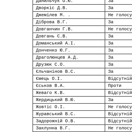
Данильчук О.Ю.
За
Дворкіс Д.В.
За
Джемілев М. .
Не голосу
Діброва В.Г.
За
Довганчин Г.В.
Не голосу
Довгань С.В.
За
Доманський А.І.
За
Донченко Ю.Г.
За
Драголюнцев А.Д.
За
Друзюк С.О.
За
Єльчанінов В.С.
За
Ємець О.І.
Відсутній
Єськов В.А.
Проти
Жеваго К.В.
Відсутній
Жердицький В.Ю.
За
Жовтіс О.І.
Не голосу
Журавський В.С.
Відсутній
Задорожній О.В.
Відсутній
Заклунна В.Г.
Не голосу