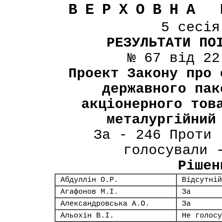
ВЕРХОВНА 
5 сесі
РЕЗУЛЬТАТИ ПО
№ 67 від 22
Проект Закону про 
державного пак
акціонерного тов
металургійний
За - 246 Проти 
голосували 
Рішен
Абдуллін О.Р.
Відсутній
Агафонов М.І.
За
Александровська А.О.
За
Альохін В.І.
Не голосу