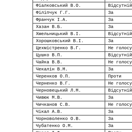
Фіалковський В.О.
Відсутній
Філіпчук Г.Г.
За
Франчук І.А.
За
Хазан В.Б.
За
Хмельницький В.І.
Відсутній
Хорошковський В.І.
За
Цехмістренко В.Г.
Не голосу
Цушко В.П.
Відсутній
Чайка В.В.
Не голосу
Чекалін В.М.
За
Черенков О.П.
Проти
Черненко В.Г.
Не голосу
Черновецький Л.М.
Відсутній
Чивюк М.В.
За
Чичканов С.В.
Не голосу
Чікал А.В.
За
Чорноволенко О.В.
За
Чубатенко О.М.
За