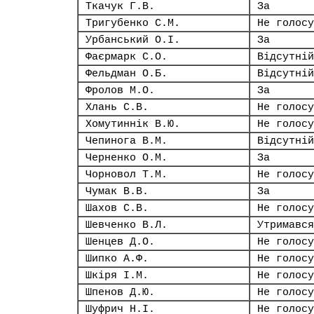
Ткачук Г.В.
За
Тригубенко С.М.
Не голосу
Урбанський О.І.
За
Фаєрмарк С.О.
Відсутній
Фельдман О.Б.
Відсутній
Фролов М.О.
За
Хлань С.В.
Не голосу
Хомутиннік В.Ю.
Не голосу
Чепинога В.М.
Відсутній
Черненко О.М.
За
Чорновол Т.М.
Не голосу
Чумак В.В.
За
Шахов С.В.
Не голосу
Шевченко В.Л.
Утримався
Шенцев Д.О.
Не голосу
Шипко А.Ф.
Не голосу
Шкіря І.М.
Не голосу
Шпенов Д.Ю.
Не голосу
Шуфрич Н.І.
Не голосу