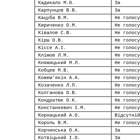
Кадикало М.О.
За
Карпунцов В.В.
За
Кацуба В.М.
Не голосу
Кириченко О.М.
Не голосу
Ківалов С.В.
Не голосу
Кірш О.В.
Не голосу
Кіссе А.І.
Не голосу
Клімов Л.М.
Не голосу
Княжицький М.Л.
Не голосу
Кобцев М.В.
Не голосу
Кожем’якін А.А.
Не голосу
Козаченко Л.П.
Не голосу
Колганова О.В.
Не голосу
Кондратюк О.К.
Не голосу
Констанкевич І.М.
Не голосу
Корнацький А.О.
Відсутній
Король В.М.
Не голосу
Корчинська О.А.
За
Котвіцький І.О.
За