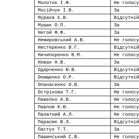
Молоток І.Ф.
Не голосу
Мосійчук І.В.
За
Мураєв Є.В.
Відсутній
Мушак О.П.
За
Негой Ф.Ф.
За
Немировський А.В.
Не голосу
Нестеренко В.Г.
Відсутній
Ничипоренко В.М.
Не голосу
Новак Н.В.
За
Одарченко Ю.В.
Відсутній
Онищенко О.Р.
Відсутній
Опанасенко О.В.
За
Острікова Т.Г.
Не голосу
Павелко А.В.
Не голосу
Павлов К.Ю.
Не голосу
Палатний А.Л.
Не голосу
Парасюк В.З.
Відсутній
Пастух Т.Т.
За
Пашинський С.В.
Не голосу