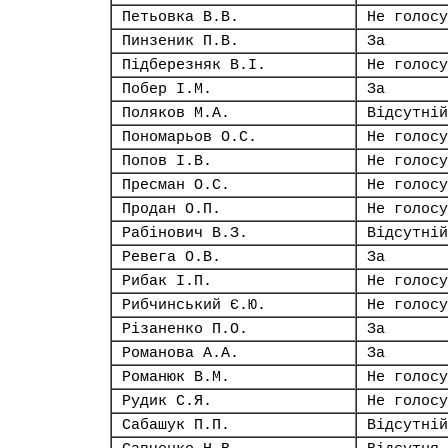
Петьовка В.В.
Не голосу
Пинзеник П.В.
За
Підберезняк В.І.
Не голосу
Побер І.М.
За
Поляков М.А.
Відсутній
Пономарьов О.С.
Не голосу
Попов І.В.
Не голосу
Пресман О.С.
Не голосу
Продан О.П.
Не голосу
Рабінович В.З.
Відсутній
Ревега О.В.
За
Рибак І.П.
Не голосу
Рибчинський Є.Ю.
Не голосу
Різаненко П.О.
За
Романова А.А.
За
Романюк В.М.
Не голосу
Рудик С.Я.
Не голосу
Сабашук П.П.
Відсутній