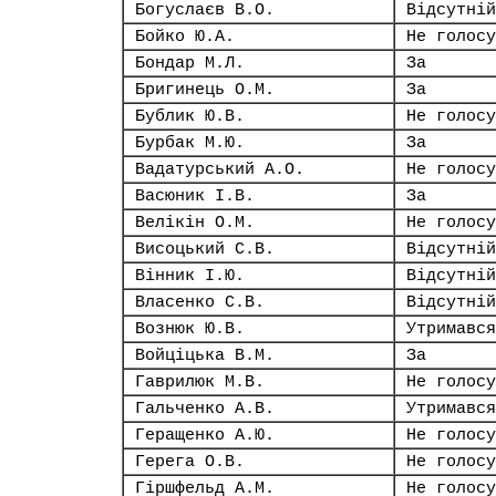
Богуслаєв В.О.
Відсутній
Бойко Ю.А.
Не голосу
Бондар М.Л.
За
Бригинець О.М.
За
Бублик Ю.В.
Не голосу
Бурбак М.Ю.
За
Вадатурський А.О.
Не голосу
Васюник І.В.
За
Велікін О.М.
Не голосу
Висоцький С.В.
Відсутній
Вінник І.Ю.
Відсутній
Власенко С.В.
Відсутній
Вознюк Ю.В.
Утримався
Войціцька В.М.
За
Гаврилюк М.В.
Не голосу
Гальченко А.В.
Утримався
Геращенко А.Ю.
Не голосу
Герега О.В.
Не голосу
Гіршфельд А.М.
Не голосу