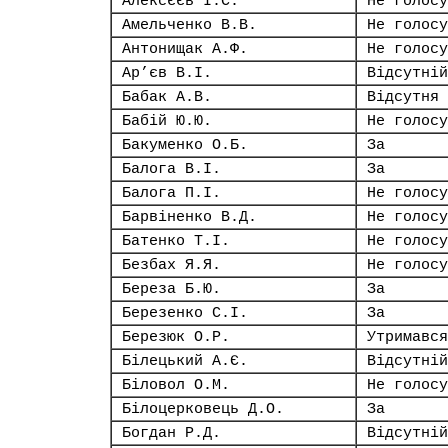
Алексєєв І.С.
Не голосу
Амельченко В.В.
Не голосу
Антонищак А.Ф.
Не голосу
Ар’єв В.І.
Відсутній
Бабак А.В.
Відсутня
Бабій Ю.Ю.
Не голосу
Бакуменко О.Б.
За
Балога В.І.
За
Балога П.І.
Не голосу
Барвіненко В.Д.
Не голосу
Батенко Т.І.
Не голосу
Безбах Я.Я.
Не голосу
Береза Б.Ю.
За
Березенко С.І.
За
Березюк О.Р.
Утримався
Білецький А.Є.
Відсутній
Біловол О.М.
Не голосу
Білоцерковець Д.О.
За
Богдан Р.Д.
Відсутній