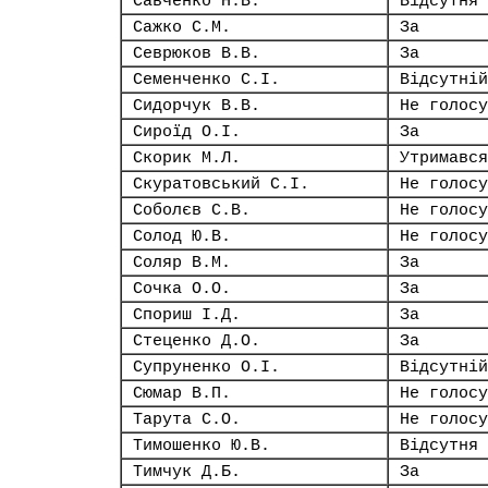
Савченко Н.В.
Відсутня
Сажко С.М.
За
Севрюков В.В.
За
Семенченко С.І.
Відсутній
Сидорчук В.В.
Не голосу
Сироїд О.І.
За
Скорик М.Л.
Утримався
Скуратовський С.І.
Не голосу
Соболєв С.В.
Не голосу
Солод Ю.В.
Не голосу
Соляр В.М.
За
Сочка О.О.
За
Спориш І.Д.
За
Стеценко Д.О.
За
Супруненко О.І.
Відсутній
Сюмар В.П.
Не голосу
Тарута С.О.
Не голосу
Тимошенко Ю.В.
Відсутня
Тимчук Д.Б.
За