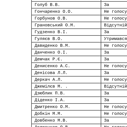
Голуб В.В.
За
Гончаренко О.О.
Не голосу
Горбунов О.В.
Не голосу
Грановський О.М.
Відсутній
Гудзенко В.І.
За
Гуляєв В.О.
Утримався
Давиденко В.М.
Не голосу
Данченко О.І.
За
Демчак Р.Є.
За
Денисенко А.С.
Не голосу
Денісова Л.Л.
За
Деркач А.Л.
Не голосу
Джемілєв М. .
Відсутній
Дзюблик П.В.
За
Діденко І.А.
За
Дмитренко О.М.
Не голосу
Добкін М.М.
Не голосу
Довбенко М.В.
За