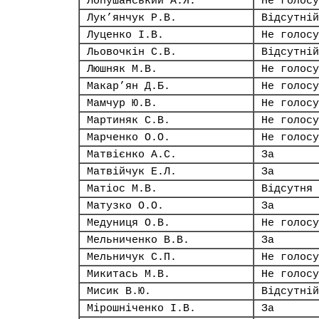
Лопушанський А.Я.
Не голосу
Лук’янчук Р.В.
Відсутній
Луценко І.В.
Не голосу
Льовочкін С.В.
Відсутній
Люшняк М.В.
Не голосу
Макар’ян Д.Б.
Не голосу
Мамчур Ю.В.
Не голосу
Мартиняк С.В.
Не голосу
Марченко О.О.
Не голосу
Матвієнко А.С.
За
Матвійчук Е.Л.
За
Матіос М.В.
Відсутня
Матузко О.О.
За
Медуниця О.В.
Не голосу
Мельниченко В.В.
За
Мельничук С.П.
Не голосу
Микитась М.В.
Не голосу
Мисик В.Ю.
Відсутній
Мірошніченко І.В.
За