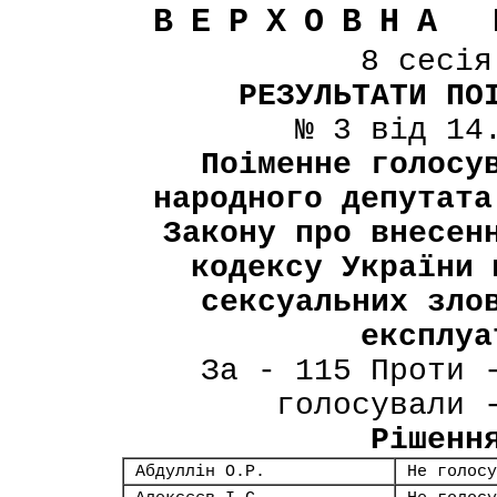
ВЕРХОВНА 
8 сесі
РЕЗУЛЬТАТИ ПО
№ 3 від 14
Поіменне голосу
народного депутата
Закону про внесен
кодексу України 
сексуальних зло
експлуа
За - 115 Проти 
голосували 
Рішенн
Абдуллін О.Р.
Не голосу