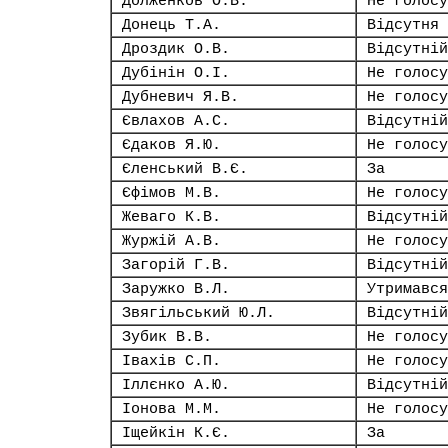
Долженков О.В.
Не голосу
Донець Т.А.
Відсутня
Дроздик О.В.
Відсутній
Дубінін О.І.
Не голосу
Дубневич Я.В.
Не голосу
Євлахов А.С.
Відсутній
Єдаков Я.Ю.
Не голосу
Єленський В.Є.
За
Єфімов М.В.
Не голосу
Жеваго К.В.
Відсутній
Журжій А.В.
Не голосу
Загорій Г.В.
Відсутній
Заружко В.Л.
Утримався
Звягільський Ю.Л.
Відсутній
Зубик В.В.
Не голосу
Івахів С.П.
Не голосу
Іллєнко А.Ю.
Відсутній
Іонова М.М.
Не голосу
Іщейкін К.Є.
За